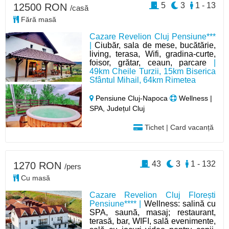
5
3
1 - 13
12500 RON
/casă
Fără masă
Cazare Revelion Cluj Pensiune***
|
Ciubăr, sala de mese, bucătărie,
living, terasa, Wifi, gradina-curte,
foisor, grătar, ceaun, parcare
|
49km Cheile Turzii, 15km Biserica
Sfântul Mihail, 64km Rimetea
Pensiune Cluj-Napoca
Wellness |
SPA, Județul Cluj
Tichet | Card vacanță
43
3
1 - 132
1270 RON
/pers
Cu masă
Cazare Revelion Cluj Florești
Pensiune**** |
Wellness: salină cu
SPA, saună, masaj; restaurant,
terasă, bar, WIFI, sală evenimente,