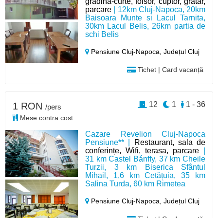
gradina-curte, foisor, cuptor, grătar,
parcare
| 12km Cluj-Napoca, 20km
Baisoara Munte si Lacul Tarnita,
30km Lacul Belis, 26km partia de
schi Belis
Pensiune Cluj-Napoca,
Județul Cluj
Tichet | Card vacanță
12
1
1 - 36
1 RON
/pers
Mese contra cost
Cazare Revelion Cluj-Napoca
Pensiune** |
Restaurant, sala de
conferințe, Wifi, terasa, parcare
|
31 km Castel Bánffy, 37 km Cheile
Turzii, 3 km Biserica Sfântul
Mihail, 1,6 km Cetățuia, 35 km
Salina Turda, 60 km Rimetea
Pensiune Cluj-Napoca,
Județul Cluj