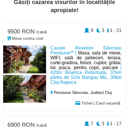
Găsiți cazarea visurilor în localitățile
apropiate!
9
3
1 - 21
9500 RON
/casă
Mese contra cost
Cazare Revelion Sâncraiu
Pensiune** |
Masa, sala de mese,
WIFI, sală de petreceri, terasa,
curte-gradina, foisor, cuptor, grătar,
loc joaca, pentru copii, parcare
|
420m Biserica Reformata, 37km
pârtia de Schi Bangau Mic, 30km
Cluj-Napoca
Pensiune Sâncraiu,
Județul Cluj
Tichet | Card vacanță
7
3
1 - 17
6900 RON
/casă