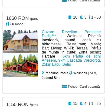
Tichet | Card vacanță
18
3
1 - 50
1660 RON
/pers
Cu masă
Cazare Revelion Pensiune
Padiș*** |
Wellness: Piscină
interioară, saună, cadă cu
hidromasaj; Restaurant; Masă;
Bar; Living; Wi-Fi; Terasă; Pârâu
de munte în curte; Zonă picnic;
Parcare
| 6km Pârtia de schi
Arieșeni, 9km Cascada Vârciorog,
25km Lacul Beliș
Pensiune Padis
Wellness | SPA,
Județul Bihor
Tichet | Card vacanță
15
4
1 - 35
1150 RON
/pers