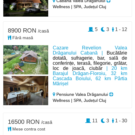
Cabană Valea Drăganului
Wellness | SPA, Județul Cluj
5
3
1 - 12
8900 RON
/casă
Fără masă
Cazare Revelion Valea
Drăganului Cabană |
Bucătărie
dotată, sufragerie, bar, sală de
conferințe, terasă, filegorie, grătar,
loc de joacă, ciubăr
| 20 km
Barajul Drăgan-Floroiu, 32 km
Cascada Boiului, 62 km Pârtia
Mărișel
Pensiune Valea Drăganului
Wellness | SPA, Județul Cluj
11
3
1 - 30
16500 RON
/casă
Mese contra cost