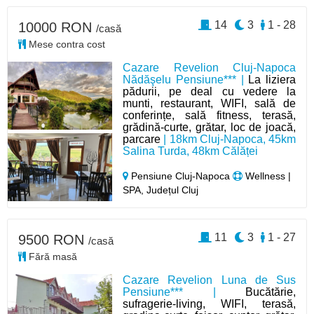
14
3
1 - 28
10000 RON
/casă
Mese contra cost
Cazare Revelion Cluj-Napoca
Nădăşelu Pensiune*** |
La liziera
pădurii, pe deal cu vedere la
munti, restaurant, WIFI, sală de
conferințe, sală fitness, terasă,
grădină-curte, grătar, loc de joacă,
parcare
| 18km Cluj-Napoca, 45km
Salina Turda, 48km Călăței
Pensiune Cluj-Napoca
Wellness |
SPA, Județul Cluj
11
3
1 - 27
9500 RON
/casă
Fără masă
Cazare Revelion Luna de Sus
Pensiune*** |
Bucătărie,
sufragerie-living, WIFI, terasă,