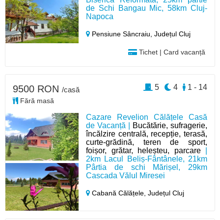
de Schi Bangau Mic, 58km Cluj-
Napoca
Pensiune Sâncraiu,
Județul Cluj
Tichet | Card vacanță
5
4
1 - 14
9500 RON
/casă
Fără masă
Cazare Revelion Călățele Casă
de Vacanță |
Bucătărie, sufragerie,
încălzire centrală, recepție, terasă,
curte-grădină, teren de sport,
foișor, grătar, heleșteu, parcare
|
2km Lacul Beliș-Fântânele, 21km
Pârtia de schi Mărișel, 29km
Cascada Vălul Miresei
Cabană Călățele,
Județul Cluj