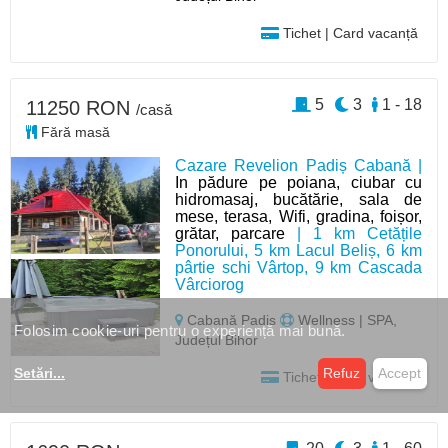
Tichet | Card vacanță
5
3
1 - 18
11250 RON
/casă
Fără masă
Cazare Revelion Padiș Cabană |
In pădure pe poiana, ciubar cu
hidromasaj, bucătărie, sala de
mese, terasa, Wifi, gradina, foișor,
grătar, parcare
| 1 km Cetățile
Ponorului, 5 km Lacul Beliș, 6 km
pârtie schi Vârtop, 9 km Cascada
Vârciorog
Cabană Padis
Wellness | SPA,
Folosim cookie-uri pentru o experiență mai bună.
Județul Bihor
Setări
...
Refuz
Accept
Tichet | Card vacanță