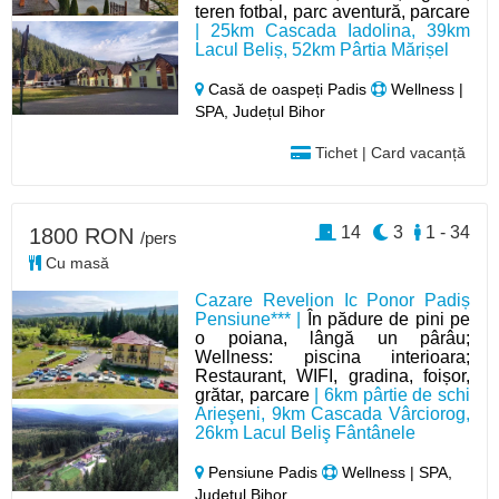
teren fotbal, parc aventură, parcare
| 25km Cascada Iadolina, 39km
Lacul Beliș, 52km Pârtia Mărișel
Casă de oaspeți Padis
Wellness |
SPA, Județul Bihor
Tichet | Card vacanță
14
3
1 - 34
1800 RON
/pers
Cu masă
Cazare Revelion Ic Ponor Padiș
Pensiune*** |
În pădure de pini pe
o poiana, lângă un pârâu;
Wellness: piscina interioara;
Restaurant, WIFI, gradina, foișor,
grătar, parcare
| 6km pârtie de schi
Arieşeni, 9km Cascada Vârciorog,
26km Lacul Beliş Fântânele
Pensiune Padis
Wellness | SPA,
Județul Bihor