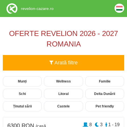
revelion-cazare.ro
OFERTE REVELION 2026 - 2027
ROMANIA
Arată filtre
Munți
Wellness
Familie
Schi
Litoral
Delta Dunării
Ținutul sării
Castele
Pet friendly
8
3
1 - 19
6300 RON
/casă