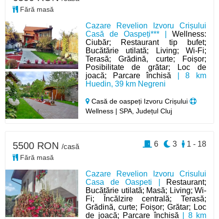
Fără masă
Cazare Revelion Izvoru Crișului
Casă de Oaspeți*** |
Wellness:
Ciubăr; Restaurant tip bufet;
Bucătărie utilată; Living; Wi-Fi;
Terasă; Grădină, curte; Foișor;
Posibilitate de grătar; Loc de
joacă; Parcare închisă
| 8 km
Huedin, 39 km Negreni
Casă de oaspeți Izvoru Crișului
Wellness | SPA, Județul Cluj
6
3
1 - 18
5500 RON
/casă
Fără masă
Cazare Revelion Izvoru Crisului
Casa de Oaspeti |
Restaurant;
Bucătărie utilată; Masă; Living; Wi-
Fi; Încălzire centrală; Terasă;
Grădină, curte; Foișor; Grătar; Loc
de joacă; Parcare închisă
| 8 km