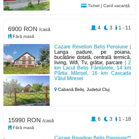
Tichet | Card vacanță
4
3
1 - 11
6900 RON
/casă
Fără masă
Cazare Revelion Beliș Pensiune |
Langa padure, pe poiana,
bucătărie dotată, centrală termică,
living, Wifi, Tv, grătar, parcare
| 2
km Lacul Beliș Fântânele, 14 km
Pârtia Mărișel, 16 km Cascada
Vălul Miresei
Cabană Beliș,
Județul Cluj
6
3
1 - 18
15990 RON
/casă
Fără masă
Cazare Revelion Beliș Pensiune**