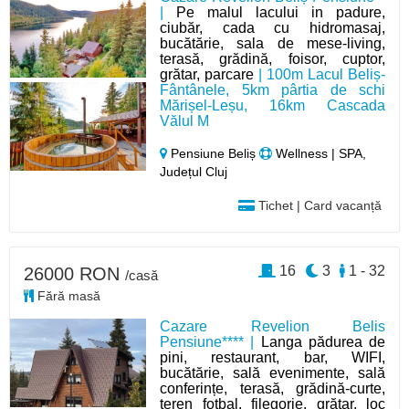
|
Pe malul lacului in padure,
ciubăr, cada cu hidromasaj,
bucătărie, sala de mese-living,
terasă, grădină, foisor, cuptor,
grătar, parcare
| 100m Lacul Beliș-
Fântânele, 5km pârtia de schi
Mărișel-Leșu, 16km Cascada
Vălul M
Pensiune Beliș
Wellness | SPA,
Județul Cluj
Tichet | Card vacanță
16
3
1 - 32
26000 RON
/casă
Fără masă
Cazare Revelion Belis
Pensiune**** |
Langa pădurea de
pini, restaurant, bar, WIFI,
bucătărie, sală evenimente, sală
conferințe, terasă, grădină-curte,
teren fotbal, filegorie, grătar, loc