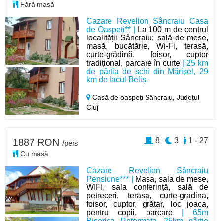
Fără masă
Cazare Revelion Sâncraiu Casa
de Oaspeți** |
La 100 m de centrul
localității Sâncraiu; sală de mese,
masă, bucătărie, Wi-Fi, terasă,
curte-grădină, foișor, cuptor
tradițional, parcare în curte
| 25 km
de pârtia de schi din Mărișel, 29
km de lacul Beliș.
Casă de oaspeți Sâncraiu,
Județul
Cluj
8
3
1 - 27
1887 RON
/pers
Cu masă
Cazare Revelion Sâncraiu
Pensiune*** |
Masa, sala de mese,
WIFI, sala conferință, sală de
petreceri, terasa, curte-gradina,
foisor, cuptor, grătar, loc joaca,
pentru copii, parcare
| 65m
Biserica Reformata, 25km pârtie