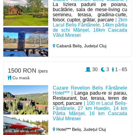
La liziera padurii pe poiana,
bucătărie, sala de mese-living cu
semineu, terasa, gradina-curte,
foisor, cuptor, grătar, parcare
| 2km
Lacul Beliș Fântânele, 14km pârtia
de schi Mărișel, 16km Cascada
Vălul Miresei
Cabană Beliș,
Județul Cluj
30
3
1 - 65
1500 RON
/pers
Cu masă
Cazare Revelion Beliș Fântânele
Hotel*** |
Langa padu-re si parau,
Restaurant, bar, terasa, teren de
sport, parcare
| 100 m Lacul Beliș-
Fântânele, 27 km Huedin, 14 km
Pârtia Mărișel, 16 km Cascada
Vălul Miresei
Hotel*** Beliș,
Județul Cluj