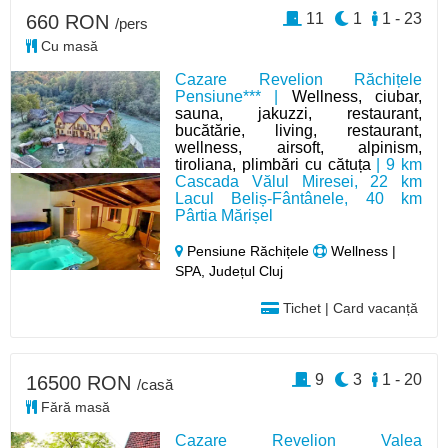
11
1
1 - 23
660 RON
/pers
Cu masă
Cazare Revelion Răchițele
Pensiune*** |
Wellness, ciubar,
sauna, jakuzzi, restaurant,
bucătărie, living, restaurant,
wellness, airsoft, alpinism,
tiroliana, plimbări cu cătuța
| 9 km
Cascada Vălul Miresei, 22 km
Lacul Beliș-Fântânele, 40 km
Pârtia Mărișel
Pensiune Răchițele
Wellness |
SPA, Județul Cluj
Tichet | Card vacanță
9
3
1 - 20
16500 RON
/casă
Fără masă
Cazare Revelion Valea