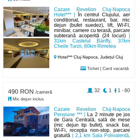
Cazare Revelion Cluj-Napoca
Hotel*** |
În centrul Clujului, aer
condiționat, restaurant, bar, mic
dejun (bufet suedez), lift, WI-FI,
minibar, camere cu terasă, parcare
subterană acoperită (24 locuri)
|
31km Castelul Bánffy, 37km
Cheile Turzii, 60km Rimetea
Hotel*** Cluj-Napoca,
Județul Cluj
Tichet | Card vacanță
32
1
1 - 60
490 RON
/cameră
Mic dejun inclus
Cazare Revelion Cluj-Napoca
Pensiune *** |
La 2 minute pe jos
de Gara Centrală, sală de mese
(mic dejun tip bufet), snack bar,
Wi-Fi, recepția non-stop, parcare
gratuită
| 2,1 km Sala Polivalentă,