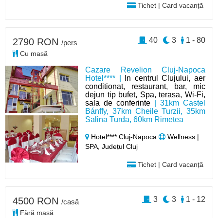
Tichet | Card vacanță
40
3
1 - 80
2790 RON
/pers
Cu masă
Cazare Revelion Cluj-Napoca
Hotel**** |
In centrul Clujului, aer
conditionat, restaurant, bar, mic
dejun tip bufet, Spa, terasa, Wi-Fi,
sala de conferinte
| 31km Castel
Bánffy, 37km Cheile Turzii, 35km
Salina Turda, 60km Rimetea
Hotel**** Cluj-Napoca
Wellness |
SPA, Județul Cluj
Tichet | Card vacanță
3
3
1 - 12
4500 RON
/casă
Fără masă