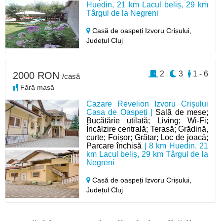
Huedin, 21 km Lacul beliș, 29 km
Târgul de la Negreni
Casă de oaspeți Izvoru Crișului,
Județul Cluj
2
3
1 - 6
2000 RON
/casă
Fără masă
Cazare Revelion Izvoru Crișului
Casa de Oaspeți |
Sală de mese;
Bucătărie utilată; Living; Wi-Fi;
Încălzire centrală; Terasă; Grădină,
curte; Foișor; Grătar; Loc de joacă;
Parcare închisă
| 8 km Huedin, 21
km Lacul beliș, 29 km Târgul de la
Negreni
Casă de oaspeți Izvoru Crișului,
Județul Cluj