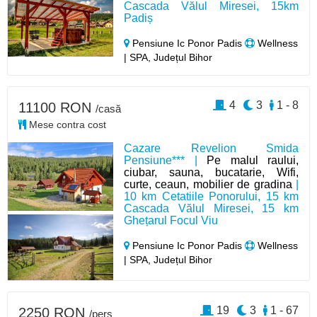
Cascada Vălul Miresei, 15km
Padiș
Pensiune Ic Ponor Padis
Wellness
| SPA, Județul Bihor
4
3
1 - 8
11100 RON
/casă
Mese contra cost
Cazare Revelion Smida
Pensiune*** |
Pe malul raului,
ciubar, sauna, bucatarie, Wifi,
curte, ceaun, mobilier de gradina
|
10 km Cetatiile Ponorului, 15 km
Cascada Vălul Miresei, 15 km
Ghețarul Focul Viu
Pensiune Ic Ponor Padis
Wellness
| SPA, Județul Bihor
19
3
1 - 67
2250 RON
/pers