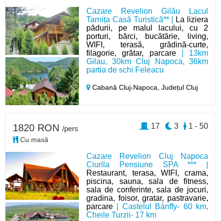
Cazare Revelion Gilău Lacul
Tarnița Casă Turistică** |
La liziera
pădurii, pe malul lacului, cu 2
porturi, bărci, bucătărie, living,
WIFI, terasă, grădină-curte,
filagorie, grătar, parcare
| 13km
Gilau, 30km Cluj Napoca, 36km
partia de schi Feleacu
Cabană Cluj-Napoca,
Județul Cluj
17
3
1 - 50
1820 RON
/pers
Cu masă
Cazare Revelion Cluj Napoca
Ciurila Pensiune SPA *** |
Restaurant, terasa, WIFI, crama,
piscina, sauna, sala de fitness,
sala de conferinte, sala de jocuri,
gradina, foisor, gratar, pastravarie,
parcare
| Castelul Bánffy- 60 km,
Cheile Turzii- 17 km