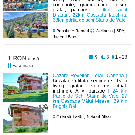
conferințe, gradina-curte, foișor,
grătar, parcare
| 19km Lacul
Dragan, 22km Cascada Iadolina,
33km pârtia de schi Stâna de Vale
Pensiune Remeți
Wellness | SPA,
Județul Bihor
9
3
1 - 23
1 RON
/casă
Fără masă
Cazare Revelion Lorău Cabană |
Bucătărie utilată, șemineu și Tv în
living, grătar, teren de fotbal,
închiriere ATV, parcare
| 24 km
Pârtie de Schi Stâna de Vale, 27
km Cascada Vălul Miresei, 29 km
Boghiș Băi
Cabană Lorău,
Județul Bihor