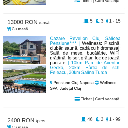
Tichet | Card vacanță
5
3
1 - 15
13000 RON
/casă
Cu masă
Cazare Revelion Cluj Sălicea
Pensiune**** |
Wellness: Piscină,
ciubăr, saună, cadă cu hidromasaj;
Sală de mese, bucătărie, WIFI,
grădină, foișor, grătar, loc de joacă,
parcare
| 10km Parc de Aventuri
Gecko, 20km Pârtia de schi
Feleacu, 30km Salina Turda
Pensiune Cluj-Napoca
Wellness |
SPA, Județul Cluj
Tichet | Card vacanță
46
3
1 - 99
2400 RON
/pers
Cu masă