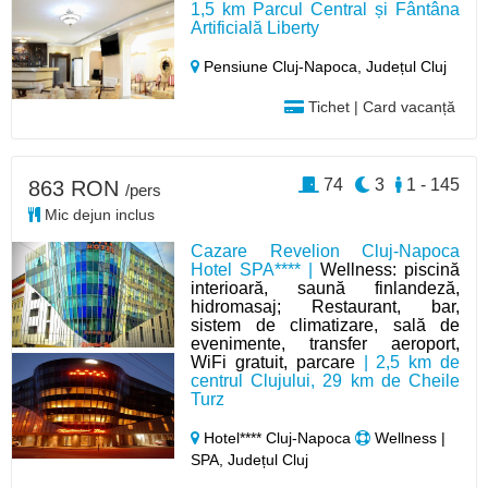
1,5 km Parcul Central și Fântâna
Artificială Liberty
Pensiune Cluj-Napoca,
Județul Cluj
Tichet | Card vacanță
74
3
1 - 145
863 RON
/pers
Mic dejun inclus
Cazare Revelion Cluj-Napoca
Hotel SPA**** |
Wellness: piscină
interioară, saună finlandeză,
hidromasaj; Restaurant, bar,
sistem de climatizare, sală de
evenimente, transfer aeroport,
WiFi gratuit, parcare
| 2,5 km de
centrul Clujului, 29 km de Cheile
Turz
Hotel**** Cluj-Napoca
Wellness |
SPA, Județul Cluj