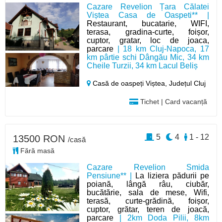
Cazare Revelion Țara Călatei
Viștea Casa de Oaspeti** |
Restaurant, bucatarie, WIFI,
terasa, gradina-curte, foișor,
cuptor, gratar, loc de joaca,
parcare
| 18 km Cluj-Napoca, 17
km pârtie schi Dângău Mic, 34 km
Cheile Turzii, 34 km Lacul Beliș
Casă de oaspeți Viștea,
Județul Cluj
Tichet | Card vacanță
5
4
1 - 12
13500 RON
/casă
Fără masă
Cazare Revelion Smida
Pensiune** |
La liziera pădurii pe
poiană, lângă râu, ciubăr,
bucătărie, sala de mese, Wifi,
terasă, curte-grădină, foișor,
cuptor, grătar, teren de joacă,
parcare
| 2km Doda Pilii, 8km