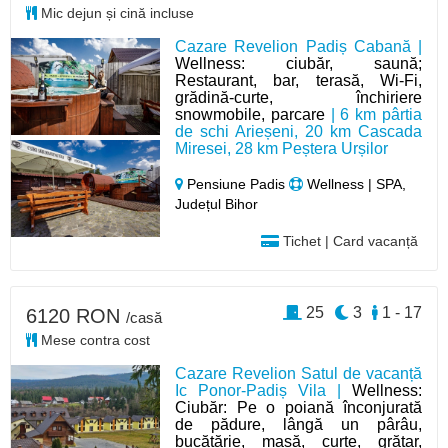
Mic dejun și cină incluse
Cazare Revelion Padiș Cabană |
Wellness: ciubăr, saună;
Restaurant, bar, terasă, Wi-Fi,
grădină-curte, închiriere
snowmobile, parcare
| 6 km pârtia
de schi Arieșeni, 20 km Cascada
Miresei, 28 km Peștera Urșilor
Pensiune Padis
Wellness | SPA,
Județul Bihor
Tichet | Card vacanță
25
3
1 - 17
6120 RON
/casă
Mese contra cost
Cazare Revelion Satul de vacanță
Ic Ponor-Padiș Vila |
Wellness:
Ciubăr: Pe o poiană înconjurată
de pădure, lângă un pârâu,
bucătărie, masă, curte, grătar,