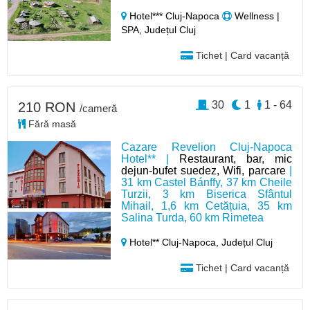
Hotel*** Cluj-Napoca
Wellness |
SPA, Județul Cluj
Tichet | Card vacanță
30
1
1 - 64
210 RON
/cameră
Fără masă
Cazare Revelion Cluj-Napoca
Hotel** |
Restaurant, bar, mic
dejun-bufet suedez, Wifi, parcare
|
31 km Castel Bánffy, 37 km Cheile
Turzii, 3 km Biserica Sfântul
Mihail, 1,6 km Cetățuia, 35 km
Salina Turda, 60 km Rimetea
Hotel** Cluj-Napoca,
Județul Cluj
Tichet | Card vacanță