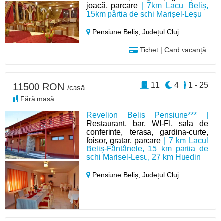
joacă, parcare
| 7km Lacul Beliș,
15km pârtia de schi Marișel-Leșu
Pensiune Beliș,
Județul Cluj
Tichet | Card vacanță
11
4
1 - 25
11500 RON
/casă
Fără masă
Revelion Belis Pensiune*** |
Restaurant, bar, WI-FI, sala de
conferinte, terasa, gardina-curte,
foisor, gratar, parcare
| 7 km Lacul
Beliș-Fântânele, 15 km partia de
schi Marisel-Lesu, 27 km Huedin
Pensiune Beliș,
Județul Cluj