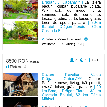
Draganului Cabană*** |
La liziera
pădurii, ciubar, bucătărie utilată,
WIFI, sală de mese, living,
șemineu, sală de conferințe,
terasă, grădină-curte, foișor, grătar,
teren de sport, parcare
| 20km
Barajul Drăgan-Floroiu, 32km
Cascada B
Cabană Valea Drăganului
Wellness | SPA, Județul Cluj
3
3
1 - 11
8500 RON
/casă
Fără masă
Cazare Revelion Valea
Drăganului Cabană*** |
Ciubar,
Sală de mese, living, băi proprii,
terasă, foișor, grătar, parcare
| 20
km Barajul Drăgan-Floroiu, 32 km
Cascada Boiului, 62 km Pârtia
Mărișel