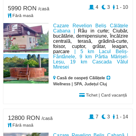
4
3
1 - 10
5990 RON
/casă
Fără masă
Cazare Revelion Beliș Călățele
Cabana |
Râu in curte; Ciubăr,
bucătărie, demipensiune, încălzire
centrală, terasă, grădină-curte,
foisor, cuptor, grătar, leagan,
parcare
| 5 km Lacul Beliș-
Fântânele, 9 km Pârtia Mărișel-
Leșu, 19 km Cascada Vălul
Miresei
Casă de oaspeți Călățele
Wellness | SPA, Județul Cluj
Tichet | Card vacanță
7
3
1 - 14
12800 RON
/casă
Fără masă
Cazare Revelion Beliș Cabană |