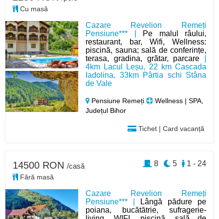
Cu masă
Cazare Revelion Remeți
Pensiune*** |
Pe malul râului,
restaurant, bar, Wifi, Wellness:
piscină, sauna; sală de conferințe,
terasa, gradina, grătar, parcare
|
4km Lacul Leșu, 22 km Cascada
Iadolina, 33km Pârtia schi Stâna
de Vale
Pensiune Remeți
Wellness | SPA,
Județul Bihor
Tichet | Card vacanță
8
5
1 - 24
14500 RON
/casă
Fără masă
Cazare Revelion Remeți
Pensiune*** |
Lângă pădure pe
poiana, bucătătrie, sufragerie-
living, WIFI, piscină, sală de