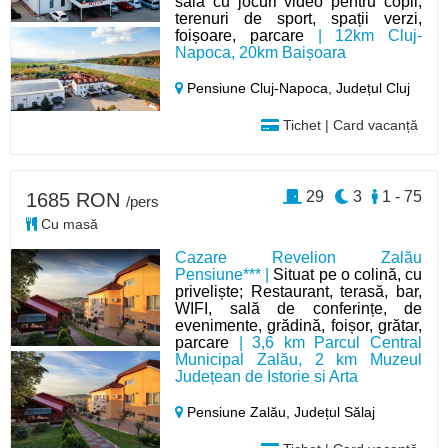
sală cu jocuri video pentru copii,
terenuri de sport, spații verzi,
foișoare, parcare
| 12km Cluj-
Napoca, 20km Baișoara
Pensiune Cluj-Napoca,
Județul Cluj
Tichet | Card vacanță
29
3
1 - 75
1685 RON
/pers
Cu masă
Cazare Revelion Zalău
Pensiune*** |
Situat pe o colină, cu
priveliște; Restaurant, terasă, bar,
WIFI, sală de conferințe, de
evenimente, grădină, foișor, grătar,
parcare
| 3,6 km Parcul Central
Municipal Zalău, 2 km Muzeul
Județean de Istorie si Arta
Pensiune Zalău,
Județul Sălaj