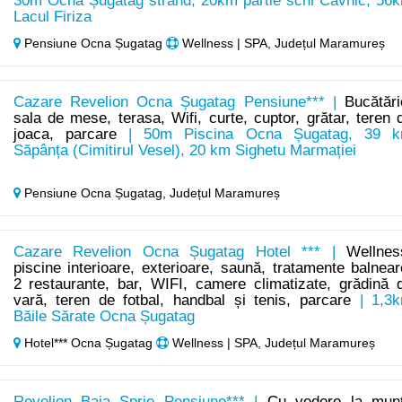
30m Ocna Șugatag strand, 20km pârtie schi Cavnic, 56
Lacul Firiza
Pensiune Ocna Șugatag
Wellness | SPA, Județul Maramureș
Cazare Revelion Ocna Șugatag Pensiune*** |
Bucătări
sala de mese, terasa, Wifi, curte, cuptor, grătar, teren 
joaca, parcare
| 50m Piscina Ocna Șugatag, 39 
Săpânța (Cimitirul Vesel), 20 km Sighetu Marmației
Pensiune Ocna Șugatag,
Județul Maramureș
Cazare Revelion Ocna Șugatag Hotel *** |
Wellnes
piscine interioare, exterioare, saună, tratamente balnear
2 restaurante, bar, WIFI, camere climatizate, grădină 
vară, teren de fotbal, handbal și tenis, parcare
| 1,3
Băile Sărate Ocna Șugatag
Hotel*** Ocna Șugatag
Wellness | SPA, Județul Maramureș
Revelion Baia Sprie Pensiune*** |
Cu vedere la munt