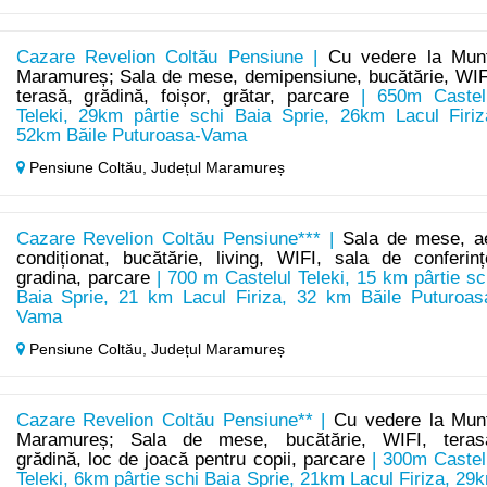
Cazare Revelion Coltău Pensiune |
Cu vedere la Munț
Maramureș; Sala de mese, demipensiune, bucătărie, WIF
terasă, grădină, foișor, grătar, parcare
| 650m Castel
Teleki, 29km pârtie schi Baia Sprie, 26km Lacul Firiz
52km Băile Puturoasa-Vama
Pensiune Coltău,
Județul Maramureș
Cazare Revelion Coltău Pensiune*** |
Sala de mese, a
condiționat, bucătărie, living, WIFI, sala de conferinț
gradina, parcare
| 700 m Castelul Teleki, 15 km pârtie sc
Baia Sprie, 21 km Lacul Firiza, 32 km Băile Puturoas
Vama
Pensiune Coltău,
Județul Maramureș
Cazare Revelion Coltău Pensiune** |
Cu vedere la Munț
Maramureș; Sala de mese, bucătărie, WIFI, teras
grădină, loc de joacă pentru copii, parcare
| 300m Castel
Teleki, 6km pârtie schi Baia Sprie, 21km Lacul Firiza, 29