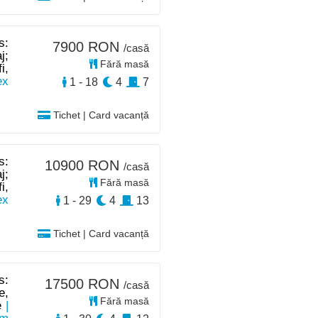
s:
7900 RON
/casă
j;
Fără masă
i,
ex
1 - 18
4
7
Tichet | Card vacanță
s:
10900 RON
/casă
j;
Fără masă
i,
ex
1 - 29
4
13
Tichet | Card vacanță
s:
17500 RON
/casă
e,
Fără masă
e
|