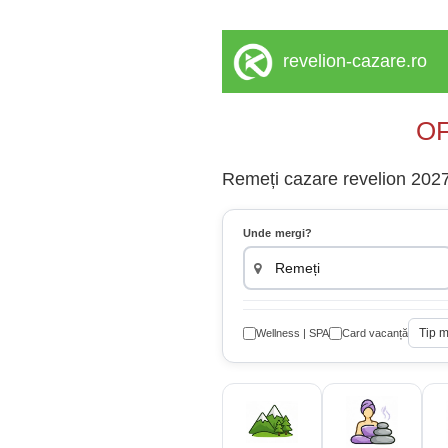
revelion-cazare.ro
OF
Remeți cazare revelion 2027 
Unde mergi?
Tip 
Wellness | SPA
Card vacanță