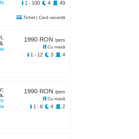
hi
1 - 100
4
49
Tichet | Card vacanță
I,
1990 RON
/pers
ă,
Cu masă
na
1 - 12
3
4
r;
1990 RON
/pers
a,
Cu masă
km
ia
1 - 6
4
2