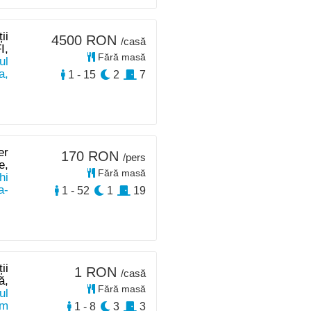
ii
4500 RON
/casă
I,
Fără masă
ul
a,
1 - 15
2
7
er
170 RON
/pers
e,
Fără masă
hi
a-
1 - 52
1
19
ii
1 RON
/casă
ă,
Fără masă
ul
km
1 - 8
3
3