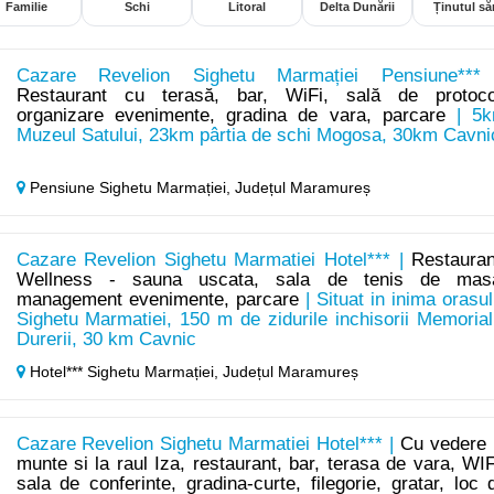
Familie
Schi
Litoral
Delta Dunării
Ținutul săr
Cazare Revelion Sighetu Marmației Pensiune***
Restaurant cu terasă, bar, WiFi, sală de protoco
organizare evenimente, gradina de vara, parcare
| 5
Muzeul Satului, 23km pârtia de schi Mogosa, 30km Cavni
Pensiune Sighetu Marmației,
Județul Maramureș
Cazare Revelion Sighetu Marmatiei Hotel*** |
Restauran
Wellness - sauna uscata, sala de tenis de mas
management evenimente, parcare
| Situat in inima orasul
Sighetu Marmatiei, 150 m de zidurile inchisorii Memorial
Durerii, 30 km Cavnic
Hotel*** Sighetu Marmației,
Județul Maramureș
Cazare Revelion Sighetu Marmatiei Hotel*** |
Cu vedere 
munte si la raul Iza, restaurant, bar, terasa de vara, WIF
sala de conferinte, gradina-curte, filegorie, gratar, loc 