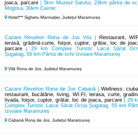
joaca, parcare
| 5km Muzeul Satului, 23km pârtia de sc
Mogosa, 30km Cavnic
Hotel*** Sighetu Marmației,
Județul Maramureș
Cazare Revelion Rona de Jos Vila |
Restaurant, WIF
terasă, grădină-curte, foișor, cuptor, grătar, loc de joac
parcare
| 29 km Complex Turistic Lacul Sărat Oc
Șugatag, 55 km Pârtia de schi Izvoare Maramureș
Vilă Rona de Jos,
Județul Maramureș
Cazare Revelion Rona de Jos Cabană |
Wellness: ciuba
restaurant, bucătărie, living, WI-FI, terasa, curte, gradin
livada, foișor, cuptor, grătar, loc de joaca, parcare
| 29 
Complex Turistic Lacul Sărat Ocna Șugatag, 55 km Pârt
Izvoare Maramureș
Cabană Rona de Jos,
Județul Maramureș