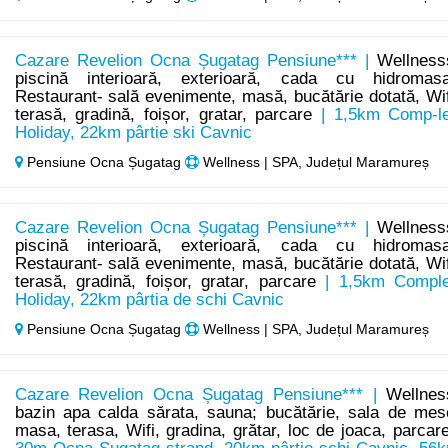
Cazare Revelion Ocna Șugatag Pensiune*** |
Wellness
piscină interioară, exterioară, cada cu hidromasa
Restaurant- sală evenimente, masă, bucătărie dotată, Wif
terasă, gradină, foișor, gratar, parcare
| 1,5km Comp-l
Holiday, 22km pârtie ski Cavnic
Pensiune Ocna Șugatag
Wellness | SPA, Județul Maramureș
Cazare Revelion Ocna Șugatag Pensiune*** |
Wellness
piscină interioară, exterioară, cada cu hidromasa
Restaurant- sală evenimente, masă, bucătărie dotată, Wif
terasă, gradină, foișor, gratar, parcare
| 1,5km Compl
Holiday, 22km pârtia de schi Cavnic
Pensiune Ocna Șugatag
Wellness | SPA, Județul Maramureș
Cazare Revelion Ocna Șugatag Pensiune*** |
Wellnes
bazin apa calda sărata, sauna; bucătărie, sala de mes
masa, terasa, Wifi, gradina, grătar, loc de joaca, parcar