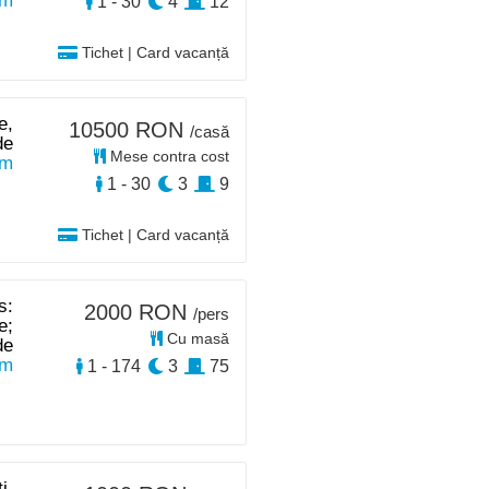
km
1 - 30
4
12
Tichet | Card vacanță
e,
10500 RON
/casă
de
Mese contra cost
km
1 - 30
3
9
Tichet | Card vacanță
s:
2000 RON
/pers
e;
Cu masă
de
km
1 - 174
3
75
i,