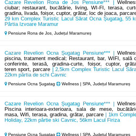
Cazare Revelion Rona de Jos Pensiune*** |
Wellnes
ciubar; restaurant, bucătărie, living, WI-FI, terasa, curt
gradina, livada, foișor, cuptor, grătar, loc de joaca, parcar
29 km Complex Turistic Lacul Sărat Ocna Șugatag, 55 
Pârtia Izvoare Maramur
Pensiune Rona de Jos,
Județul Maramureș
Cazare Revelion Ocna Șugatag Pensiune*** |
Wellnes
piscina, tratament medical; Restaurant, bar, WIFI, sală 
conferinte, terasă, gradina-curte, foișor, cuptor, grăta
teren sport, parcare
| 2,5km Complex Turistic Lacul Săra
22km pârtia de schi Cavnic
Pensiune Ocna Șugatag
Wellness | SPA, Județul Maramureș
Cazare Revelion Ocna Șugatag Pensiune*** |
Wellnes
Piscina interioara-exterioara, sala de mese, bucătări
masa, Wifi, terasa, gradina, grătar, parcare
| 1km Compl
Holiday, 22km pârtie ski Cavnic, 56km Lacul Firiza
Pensiune Ocna Șugatag
Wellness | SPA, Județul Maramureș