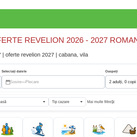
ERTE REVELION 2026 - 2027 ROMA
| oferte revelion 2027 | cabana, vila
Selectați datele
Oaspeți
Sosire
—
Plecare
2 adulți, 0 copii
masă
Tip cazare
Mai multe filtre