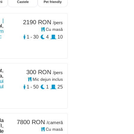
ii
Castele
Pet friendly
 |
2190 RON
/pers
l,
Cu masă
km
c
1 - 30
4
10
t,
300 RON
/pers
a,
Mic dejun inclus
ui
ul
1 - 50
1
25
la
7800 RON
/cameră
I,
Cu masă
de