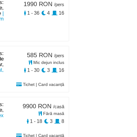
s:
1990 RON
/pers
e,
e
|
1 - 36
4
16
km
s:
585 RON
/pers
de
Mic dejun inclus
r,
t,
1 - 30
3
16
Tichet | Card vacanță
s:
9900 RON
/casă
e,
Fără masă
ex
1 - 18
3
8
Tichet | Card vacanță