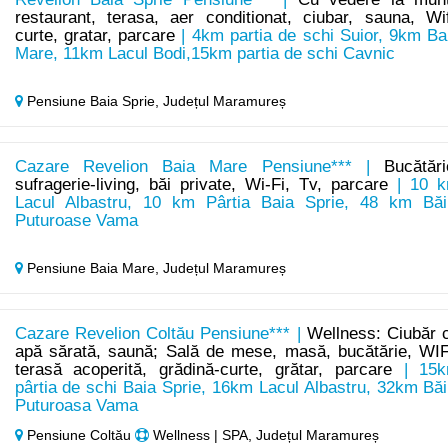
restaurant, terasa, aer conditionat, ciubar, sauna, Wif
curte, gratar, parcare
| 4km partia de schi Suior, 9km Ba
Mare, 11km Lacul Bodi,15km partia de schi Cavnic
Pensiune Baia Sprie,
Județul Maramureș
Cazare Revelion Baia Mare Pensiune*** |
Bucătări
sufragerie-living, băi private, Wi-Fi, Tv, parcare
| 10 
Lacul Albastru, 10 km Pârtia Baia Sprie, 48 km Băi
Puturoase Vama
Pensiune Baia Mare,
Județul Maramureș
Cazare Revelion Coltău Pensiune*** |
Wellness: Ciubăr 
apă sărată, saună; Sală de mese, masă, bucătărie, WIF
terasă acoperită, grădină-curte, grătar, parcare
| 15
pârtia de schi Baia Sprie, 16km Lacul Albastru, 32km Băi
Puturoasa Vama
Pensiune Coltău
Wellness | SPA, Județul Maramureș