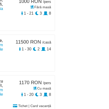
1000 RON
/pers
i,
Fără masă
ia
1 - 21
3
8
e,
11500 RON
/casă
km
le
1 - 30
2
14
cu
1170 RON
/pers
I,
Cu masă
km
le
1 - 20
3
8
Tichet | Card vacanță