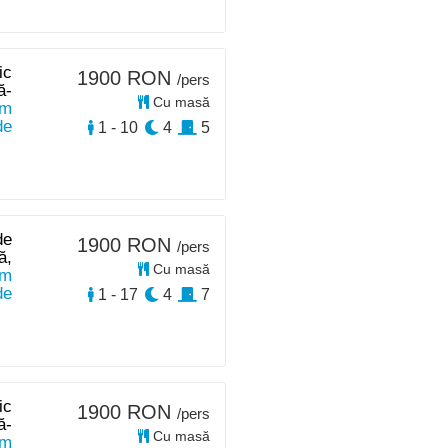
ic
1900 RON
/pers
ă-
Cu masă
km
de
1 - 10
4
5
de
1900 RON
/pers
ă,
Cu masă
km
de
1 - 17
4
7
ic
1900 RON
/pers
ă-
Cu masă
km