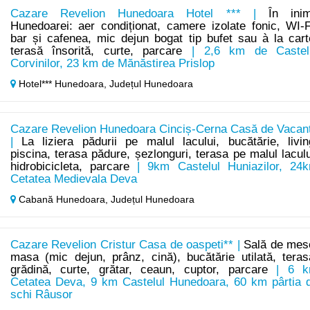
Cazare Revelion Hunedoara Hotel *** |
În ini
Hunedoarei: aer condiționat, camere izolate fonic, WI-F
bar și cafenea, mic dejun bogat tip bufet sau à la cart
terasă însorită, curte, parcare
| 2,6 km de Castel
Corvinilor, 23 km de Mănăstirea Prislop
Hotel*** Hunedoara,
Județul Hunedoara
Cazare Revelion Hunedoara Cinciș-Cerna Casă de Vacan
|
La liziera pădurii pe malul lacului, bucătărie, livin
piscina, terasa pădure, șezlonguri, terasa pe malul laculu
hidrobicicleta, parcare
| 9km Castelul Huniazilor, 24
Cetatea Medievala Deva
Cabană Hunedoara,
Județul Hunedoara
Cazare Revelion Cristur Casa de oaspeti** |
Sală de mes
masa (mic dejun, prânz, cină), bucătărie utilată, teras
grădină, curte, grătar, ceaun, cuptor, parcare
| 6 
Cetatea Deva, 9 km Castelul Hunedoara, 60 km pârtia 
schi Râusor