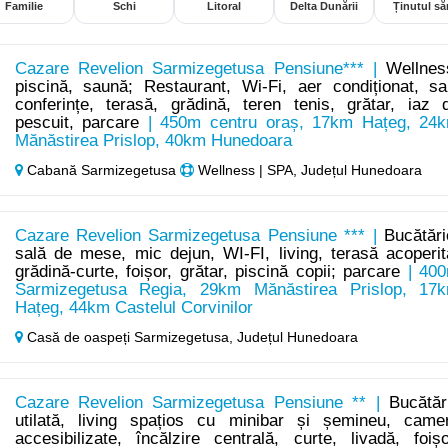
Familie
Schi
Litoral
Delta Dunării
Ținutul săr
Cazare Revelion Sarmizegetusa Pensiune*** |
Wellnes
piscină, saună; Restaurant, Wi-Fi, aer condiționat, sa
conferințe, terasă, grădină, teren tenis, grătar, iaz 
pescuit, parcare
| 450m centru oraș, 17km Hațeg, 24
Mănăstirea Prislop, 40km Hunedoara
Cabană Sarmizegetusa
Wellness | SPA, Județul Hunedoara
Cazare Revelion Sarmizegetusa Pensiune *** |
Bucătări
sală de mese, mic dejun, WI-FI, living, terasă acoperit
grădină-curte, foișor, grătar, piscină copii; parcare
| 40
Sarmizegetusa Regia, 29km Mănăstirea Prislop, 17
Hațeg, 44km Castelul Corvinilor
Casă de oaspeți Sarmizegetusa,
Județul Hunedoara
Cazare Revelion Sarmizegetusa Pensiune ** |
Bucătăr
utilată, living spațios cu minibar și șemineu, came
accesibilizate, încălzire centrală, curte, livadă, foișo