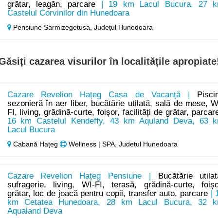
grătar, leagăn, parcare
| 19 km Lacul Bucura, 27 
Castelul Corvinilor din Hunedoara
Pensiune Sarmizegetusa,
Județul Hunedoara
Găsiți cazarea visurilor în localitățile apropiate
Cazare Revelion Hațeg Casa de Vacanță |
Pisci
sezonieră în aer liber, bucătărie utilată, sală de mese, W
FI, living, grădină-curte, foișor, facilități de grătar, parcar
16 km Castelul Kendeffy, 43 km Aquland Deva, 63 
Lacul Bucura
Cabană Hațeg
Wellness | SPA, Județul Hunedoara
Cazare Revelion Hațeg Pensiune |
Bucătărie utilat
sufragerie, living, WI-FI, terasă, grădină-curte, foișo
grătar, loc de joacă pentru copii, transfer auto, parcare
| 
km Cetatea Hunedoara, 28 km Lacul Bucura, 32 
Aqualand Deva