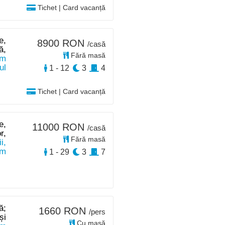
Tichet | Card vacanță
e,
8900 RON
/casă
ă,
Fără masă
km
ul
1 - 12
3
4
Tichet | Card vacanță
e,
11000 RON
/casă
r,
Fără masă
i,
km
1 - 29
3
7
ă;
1660 RON
/pers
și
Cu masă