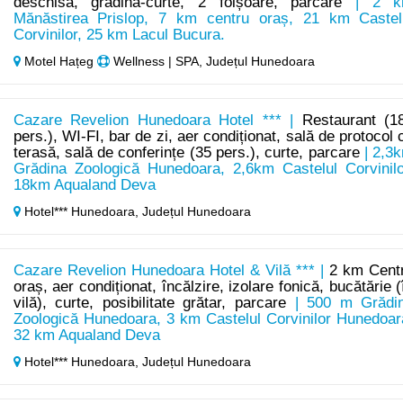
deschisă, grădină-curte, 2 foișoare, parcare
| 2 k
Mănăstirea Prislop, 7 km centru oraș, 21 km Castel
Corvinilor, 25 km Lacul Bucura.
Motel Hațeg
Wellness | SPA, Județul Hunedoara
Cazare Revelion Hunedoara Hotel *** |
Restaurant (1
pers.), WI-FI, bar de zi, aer condiționat, sală de protocol 
terasă, sală de conferințe (35 pers.), curte, parcare
| 2,3
Grădina Zoologică Hunedoara, 2,6km Castelul Corvinilo
18km Aqualand Deva
Hotel*** Hunedoara,
Județul Hunedoara
Cazare Revelion Hunedoara Hotel & Vilă *** |
2 km Cent
oraș, aer condiționat, încălzire, izolare fonică, bucătărie (
vilă), curte, posibilitate grătar, parcare
| 500 m Grădi
Zoologică Hunedoara, 3 km Castelul Corvinilor Hunedoar
32 km Aqualand Deva
Hotel*** Hunedoara,
Județul Hunedoara