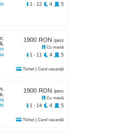
iu
1 - 12
4
5
r;
1900 RON
/pers
ă,
Cu masă
km
ia
1 - 11
4
5
Tichet | Card vacanță
n,
1900 RON
/pers
e,
Cu masă
ea
hi
1 - 14
4
5
Tichet | Card vacanță