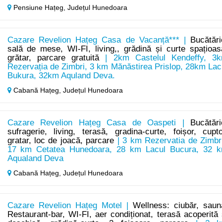
Pensiune Hațeg,
Județul Hunedoara
Cazare Revelion Hațeg Casa de Vacanță*** |
Bucătări
sală de mese, WI-FI, living,, grădină și curte spațioas
grătar, parcare gratuită
| 2km Castelul Kendeffy, 3
Rezervația de Zimbri, 3 km Mănăstirea Prislop, 28km Lac
Bukura, 32km Aquland Deva.
Cabană Hațeg,
Județul Hunedoara
Cazare Revelion Hațeg Casa de Oaspeti |
Bucătări
sufragerie, living, terasă, gradina-curte, foișor, cupto
gratar, loc de joacă, parcare
| 3 km Rezervatia de Zimbri
17 km Cetatea Hunedoara, 28 km Lacul Bucura, 32 
Aqualand Deva
Cabană Hațeg,
Județul Hunedoara
Cazare Revelion Hațeg Motel |
Wellness: ciubăr, saun
Restaurant-bar, WI-FI, aer condiționat, terasă acoperită 