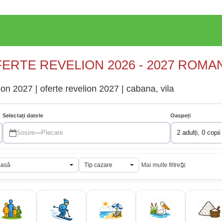
ERTE REVELION 2026 - 2027 ROMA
n 2027 | oferte revelion 2027 | cabana, vila
Selectați datele
Oaspeți
Sosire
—
Plecare
2 adulți, 0 copii
masă
Tip cazare
Mai multe filtre