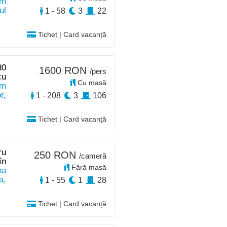
m
ul
1 - 58
3
22
Tichet | Card vacanță
80
1600 RON
/pers
cu
Cu masă
km
r,
1 - 208
3
106
Tichet | Card vacanță
ru
250 RON
/cameră
în
Fără masă
na
a,
1 - 55
1
28
Tichet | Card vacanță