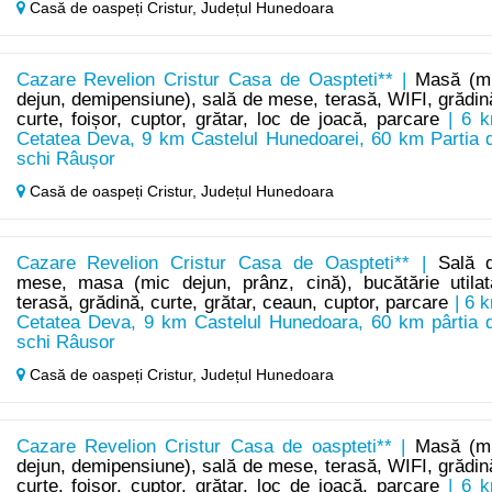
Casă de oaspeți Cristur,
Județul Hunedoara
Cazare Revelion Cristur Casa de Oaspteti** |
Masă (m
dejun, demipensiune), sală de mese, terasă, WIFI, grădin
curte, foișor, cuptor, grătar, loc de joacă, parcare
| 6 
Cetatea Deva, 9 km Castelul Hunedoarei, 60 km Partia 
schi Râușor
Casă de oaspeți Cristur,
Județul Hunedoara
Cazare Revelion Cristur Casa de Oaspteti** |
Sală 
mese, masa (mic dejun, prânz, cină), bucătărie utilat
terasă, grădină, curte, grătar, ceaun, cuptor, parcare
| 6 
Cetatea Deva, 9 km Castelul Hunedoara, 60 km pârtia 
schi Râusor
Casă de oaspeți Cristur,
Județul Hunedoara
Cazare Revelion Cristur Casa de oaspteti** |
Masă (m
dejun, demipensiune), sală de mese, terasă, WIFI, grădin
curte, foișor, cuptor, grătar, loc de joacă, parcare
| 6 