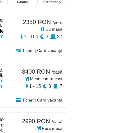
ii
Castele
Pet friendly
s:
2350 RON
/pers
lă
Cu masă
de
km
1 - 100
3
37
Tichet | Card vacanță
e,
8400 RON
/casă
ă,
Mese contra cost
0m
km
1 - 15
3
7
Tichet | Card vacanță
ie
2990 RON
/casă
re
Fără masă
r,