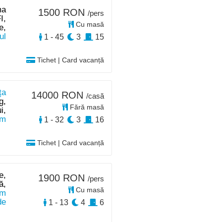
ma
1500 RON
/pers
I,
Cu masă
e,
ul
1 - 45
3
15
Tichet | Card vacanță
ța
14000 RON
/casă
g,
Fără masă
i,
km
1 - 32
3
16
Tichet | Card vacanță
e,
1900 RON
/pers
ă,
Cu masă
km
de
1 - 13
4
6