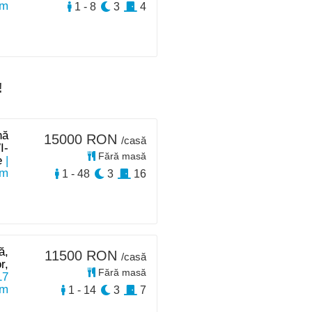
km
1 - 8
3
4
!
nă
15000 RON
/casă
I-
Fără masă
e
|
km
1 - 48
3
16
ă,
11500 RON
/casă
r,
Fără masă
17
km
1 - 14
3
7