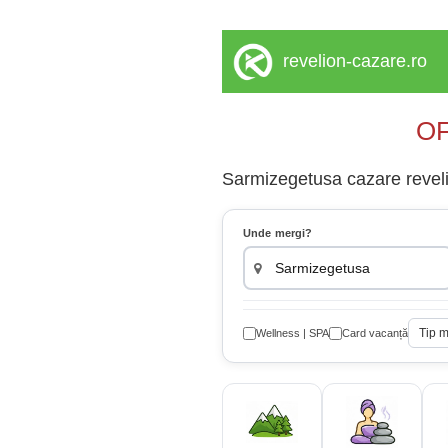
revelion-cazare.ro
OF
Sarmizegetusa cazare revelio
Unde mergi?
Tip 
Wellness | SPA
Card vacanță