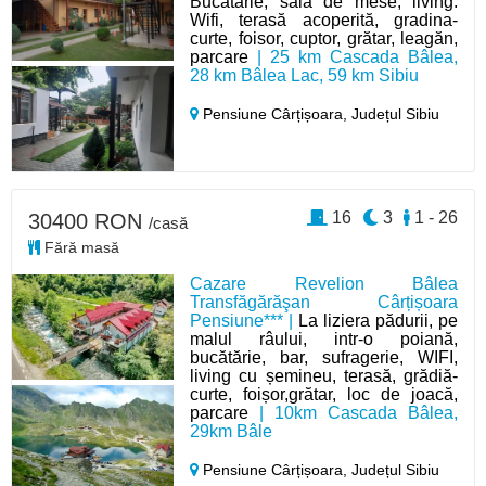
Bucătărie, sală de mese, living.
Wifi, terasă acoperită, gradina-
curte, foisor, cuptor, grătar, leagăn,
parcare
| 25 km Cascada Bâlea,
28 km Bâlea Lac, 59 km Sibiu
Pensiune Cârțișoara,
Județul Sibiu
16
3
1 - 26
30400 RON
/casă
Fără masă
Cazare Revelion Bâlea
Transfăgărăşan Cârțișoara
Pensiune*** |
La liziera pădurii, pe
malul râului, intr-o poiană,
bucătărie, bar, sufragerie, WIFI,
living cu șemineu, terasă, grădiă-
curte, foișor,grătar, loc de joacă,
parcare
| 10km Cascada Bâlea,
29km Bâle
Pensiune Cârțișoara,
Județul Sibiu