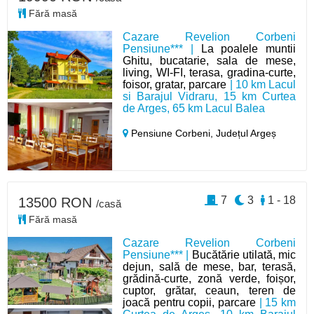
Fără masă
Cazare Revelion Corbeni
Pensiune*** |
La poalele muntii
Ghitu, bucatarie, sala de mese,
living, WI-FI, terasa, gradina-curte,
foisor, gratar, parcare
| 10 km Lacul
si Barajul Vidraru, 15 km Curtea
de Arges, 65 km Lacul Balea
Pensiune Corbeni,
Județul Argeș
7
3
1 - 18
13500 RON
/casă
Fără masă
Cazare Revelion Corbeni
Pensiune*** |
Bucătărie utilată, mic
dejun, sală de mese, bar, terasă,
grădină-curte, zonă verde, foișor,
cuptor, grătar, ceaun, teren de
joacă pentru copii, parcare
| 15 km