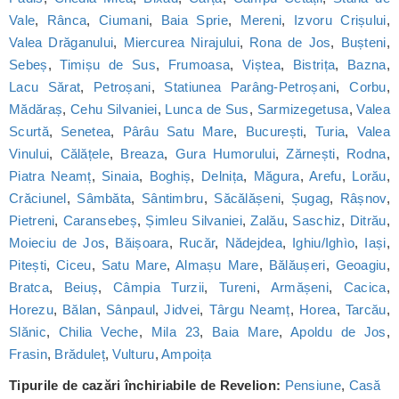
Vale
,
Rânca
,
Ciumani
,
Baia Sprie
,
Mereni
,
Izvoru Crișului
,
Valea Drăganului
,
Miercurea Nirajului
,
Rona de Jos
,
Bușteni
,
Sebeș
,
Timișu de Sus
,
Frumoasa
,
Viștea
,
Bistrița
,
Bazna
,
Lacu Sărat
,
Petroșani
,
Statiunea Parâng-Petroșani
,
Corbu
,
Mădăraș
,
Cehu Silvaniei
,
Lunca de Sus
,
Sarmizegetusa
,
Valea
Scurtă
,
Senetea
,
Pârâu Satu Mare
,
București
,
Turia
,
Valea
Vinului
,
Călățele
,
Breaza
,
Gura Humorului
,
Zărnești
,
Rodna
,
Piatra Neamț
,
Sinaia
,
Boghiș
,
Delnița
,
Măgura
,
Arefu
,
Lorău
,
Crăciunel
,
Sâmbăta
,
Sântimbru
,
Săcălășeni
,
Șugag
,
Râșnov
,
Pietreni
,
Caransebeș
,
Șimleu Silvaniei
,
Zalău
,
Saschiz
,
Ditrău
,
Moieciu de Jos
,
Băișoara
,
Rucăr
,
Nădejdea
,
Ighiu/Ighìo
,
Iași
,
Pitești
,
Ciceu
,
Satu Mare
,
Almașu Mare
,
Bălăușeri
,
Geoagiu
,
Bratca
,
Beiuș
,
Câmpia Turzii
,
Tureni
,
Armășeni
,
Cacica
,
Horezu
,
Bălan
,
Sânpaul
,
Jidvei
,
Târgu Neamț
,
Horea
,
Tarcău
,
Slănic
,
Chilia Veche
,
Mila 23
,
Baia Mare
,
Apoldu de Jos
,
Frasin
,
Brăduleț
,
Vulturu
,
Ampoița
Tipurile de cazări închiriabile de Revelion:
Pensiune
,
Casă