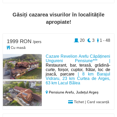
Găsiți cazarea visurilor în localitățile
apropiate!
20
3
1 - 48
1999 RON
/pers
Cu masă
Cazare Revelion Arefu Căpățineni
Ungureni Pensiune*** |
Restaurant, bar, terasă, grădină-
curte, foișor, cuptor, frătar, loc de
joacă, parcare
| 8 km Barajul
Vidraru, 23 km Curtea de Arges,
63 km Lacul Bâlea
Pensiune Arefu,
Județul Argeș
Tichet | Card vacanță