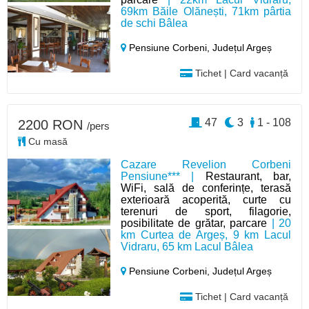
69km Băile Olănești, 71km pârtia
de schi Bâlea
Pensiune Corbeni,
Județul Argeș
Tichet | Card vacanță
47
3
1 - 108
2200 RON
/pers
Cu masă
Cazare Revelion Corbeni
Pensiune*** |
Restaurant, bar,
WiFi, sală de conferințe, terasă
exterioară acoperită, curte cu
terenuri de sport, filagorie,
posibilitate de grătar, parcare
| 20
km Curtea de Argeș, 9 km Lacul
Vidraru, 65 km Lacul Bâlea
Pensiune Corbeni,
Județul Argeș
Tichet | Card vacanță