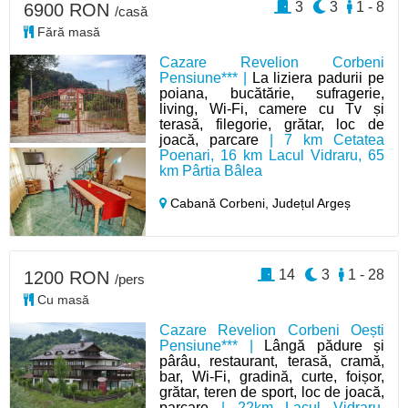
3
3
1 - 8
6900 RON
/casă
Fără masă
Cazare Revelion Corbeni
Pensiune*** |
La liziera padurii pe
poiana, bucătărie, sufragerie,
living, Wi-Fi, camere cu Tv și
terasă, filegorie, grătar, loc de
joacă, parcare
| 7 km Cetatea
Poenari, 16 km Lacul Vidraru, 65
km Pârtia Bâlea
Cabană Corbeni,
Județul Argeș
14
3
1 - 28
1200 RON
/pers
Cu masă
Cazare Revelion Corbeni Oești
Pensiune*** |
Lângă pădure și
pârâu, restaurant, terasă, cramă,
bar, Wi-Fi, gradină, curte, foișor,
grătar, teren de sport, loc de joacă,
parcare
| 22km Lacul Vidraru,