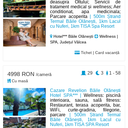
deasupra Oltului; Servicii de
tratament medical și wellness; Aer
conditionat, apa medicinala;
Parcare acoperita
| 500m Ștrand
Termal Băile Olănești, 1km Lacul
cu Nuferi, 1km TISA Spa Resort
Hotel*** Băile Olănești
Wellness |
SPA, Județul Vâlcea
Tichet | Card vacanță
29
3
1 - 58
4998 RON
/cameră
Cu masă
Cazare Revelion Băile Olănești
Hotel SPA*** |
Wellness: piscină
interioara, sauna, sală fitness:
Restaurant, terasa acoperita, bar,
WiFi, curte-gradina, filegorie,
parcare
| 500m Ștrand Termal
Băile Olănești, 1km Lacul cu
Nuferi, 1km TISA SPA Resort