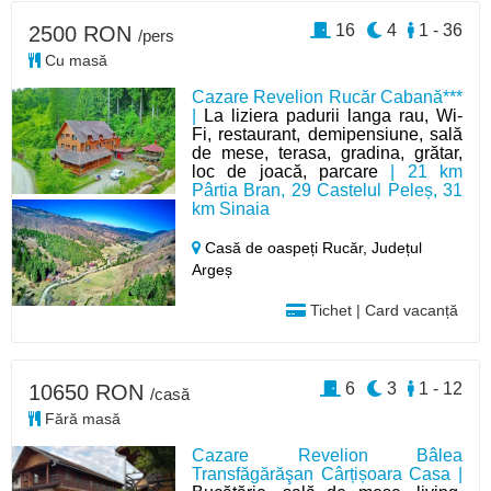
16
4
1 - 36
2500 RON
/pers
Cu masă
Cazare Revelion Rucăr Cabană***
|
La liziera padurii langa rau, Wi-
Fi, restaurant, demipensiune, sală
de mese, terasa, gradina, grătar,
loc de joacă, parcare
| 21 km
Pârtia Bran, 29 Castelul Peleș, 31
km Sinaia
Casă de oaspeți Rucăr,
Județul
Argeș
Tichet | Card vacanță
6
3
1 - 12
10650 RON
/casă
Fără masă
Cazare Revelion Bâlea
Transfăgărăşan Cârțișoara Casa |