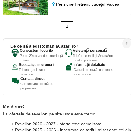
Pensiune Pietreni,
Județul Vâlcea
1
De ce să alegi RomaniaCazari.ro?
Cunoaștem locurile
Asistență personală
Peste 20 de ani de experiență
Telefon, e-mail și WhatsApp
în turism
rapid și prietenos
Specialiști în grupuri
Informații detaliate
Tabere, școli, sport,
Capacitate reală, camere și
evenimente
facilități clare
Contact direct
Comunicare directă cu
proprietarii
Mentiune:
La ofertele de revelion pe site unde este trecut:
Revelion 2026 - 2027 - oferta este actualizata.
Revelion 2025 - 2026 - inseamna ca tariful afisat este cel din