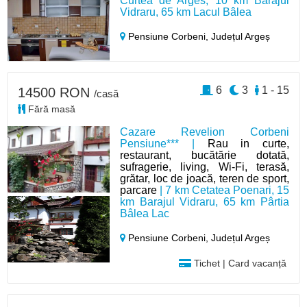
Curtea de Arges, 10 km Barajul
Vidraru, 65 km Lacul Bâlea
Pensiune Corbeni,
Județul Argeș
6
3
1 - 15
14500 RON
/casă
Fără masă
Cazare Revelion Corbeni
Pensiune*** |
Rau in curte,
restaurant, bucătărie dotată,
sufragerie, living, Wi-Fi, terasă,
grătar, loc de joacă, teren de sport,
parcare
| 7 km Cetatea Poenari, 15
km Barajul Vidraru, 65 km Pârtia
Bâlea Lac
Pensiune Corbeni,
Județul Argeș
Tichet | Card vacanță