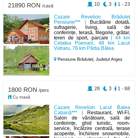
10
3
1 - 23
21890 RON
/casă
Cazare Revelion Brăduleț
Pensiune*** |
Bucătărie dotată,
sufragerie, living, sală de
conferințe, terasă, filegorie, grătar,
teren de sport, parcare
| 44 km
Cetatea Poenarii, 48 km Lacul
Vidraru, 76 km Pârtia Bâlea
Pensiune Brăduleț,
Județul Argeș
28
3
1 - 68
1800 RON
/pers
Cu masă
Cazare Revelion Lacul Balea
Cabană*** |
Restaurant, WI-FI,
Salon de vânătoare, sală de
conferințe, ghid turistic, room-
service, încălzire centrală, terase
acoperite, închiriere snowmobile,