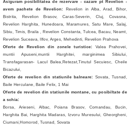
Asiguram posibilitatea de rezervare - cazare pt Revelion -
avem pachete de Revelion:
Revelion in Alba, Arad, Bihor,
Bistrita, Revelion Brasov, Caras-Severin, Cluj, Covasna,
Revelion Harghita, Hunedoara, Maramures, Satu Mare, Salaj,
Sibiu, Timis, Braila , Revelion Constanta, Tulcea, Bacau, Neamt,
Revelion Suceava, Ilfov, Arges, Mehedinti, Revelion Prahova
Oferte de Revelion din zonele turistice:
Valea Prahovei,
muntii Apuseni,muntii Harghitei, marginimea Sibiului,
Transfagarasan- Lacul Balea,Retezat,Tinutul Secuiesc, Cheile
Bicazului,
Oferte de revelion din statiunile balneare:
Sovata, Tusnad,
Baile Herculane, Baile Felix, 1 Mai
Oferte de revelion din statiunile montane, cu posibiltate de
a schia:
Borsa, Arieseni, Albac, Poiana Brasov, Comandau, Bucin,
Harghita Bai, Harghita Madaras, Izvoru Muresului, Gheorgheni,
Ciumani,Homorod, Tusnad, Sovata