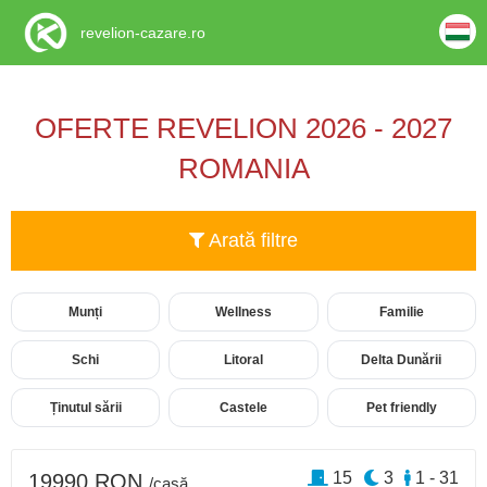
revelion-cazare.ro
OFERTE REVELION 2026 - 2027
ROMANIA
Arată filtre
Munți
Wellness
Familie
Schi
Litoral
Delta Dunării
Ținutul sării
Castele
Pet friendly
15
3
1 - 31
19990 RON
/casă