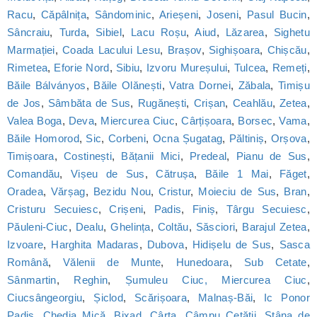
Racu
,
Căpâlnița
,
Sândominic
,
Arieșeni
,
Joseni
,
Pasul Bucin
,
Sâncraiu
,
Turda
,
Sibiel
,
Lacu Roșu
,
Aiud
,
Lăzarea
,
Sighetu
Marmației
,
Coada Lacului Lesu
,
Brașov
,
Sighișoara
,
Chișcău
,
Rimetea
,
Eforie Nord
,
Sibiu
,
Izvoru Mureșului
,
Tulcea
,
Remeți
,
Băile Bálványos
,
Băile Olănești
,
Vatra Dornei
,
Zăbala
,
Timișu
de Jos
,
Sâmbăta de Sus
,
Rugănești
,
Crișan
,
Ceahlău
,
Zetea
,
Valea Boga
,
Deva
,
Miercurea Ciuc
,
Cârțișoara
,
Borsec
,
Vama
,
Băile Homorod
,
Sic
,
Corbeni
,
Ocna Șugatag
,
Păltiniș
,
Orșova
,
Timișoara
,
Costinești
,
Bățanii Mici
,
Predeal
,
Pianu de Sus
,
Comandău
,
Vișeu de Sus
,
Cătrușa
,
Băile 1 Mai
,
Făget
,
Oradea
,
Vărșag
,
Bezidu Nou
,
Cristur
,
Moieciu de Sus
,
Bran
,
Cristuru Secuiesc
,
Crișeni
,
Padis
,
Finiș
,
Târgu Secuiesc
,
Păuleni-Ciuc
,
Dealu
,
Ghelința
,
Coltău
,
Săsciori
,
Barajul Zetea
,
Izvoare
,
Harghita Madaras
,
Dubova
,
Hidișelu de Sus
,
Sasca
Română
,
Vălenii de Munte
,
Hunedoara
,
Sub Cetate
,
Sânmartin
,
Reghin
,
Șumuleu Ciuc, Miercurea Ciuc
,
Ciucsângeorgiu
,
Șiclod
,
Scărișoara
,
Malnaș-Băi
,
Ic Ponor
Padis
,
Chedia Mică
,
Bixad
,
Cârța
,
Câmpu Cetății
,
Stâna de