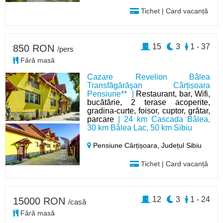
Tichet | Card vacanță
15
3
1 - 37
850 RON
/pers
Fără masă
Cazare Revelion Bâlea
Transfăgărăşan Cârțișoara
Pensiune** |
Restaurant, bar, Wifi,
bucătărie, 2 terase acoperite,
gradina-curte, foisor, cuptor, grătar,
parcare
| 24 km Cascada Bâlea,
30 km Bâlea Lac, 50 km Sibiu
Pensiune Cârțișoara,
Județul Sibiu
Tichet | Card vacanță
12
3
1 - 24
15000 RON
/casă
Fără masă