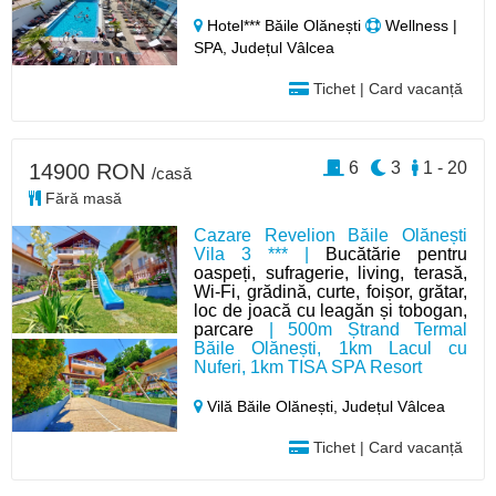
Hotel*** Băile Olănești
Wellness |
SPA, Județul Vâlcea
Tichet | Card vacanță
6
3
1 - 20
14900 RON
/casă
Fără masă
Cazare Revelion Băile Olănești
Vila 3 *** |
Bucătărie pentru
oaspeți, sufragerie, living, terasă,
Wi-Fi, grădină, curte, foișor, grătar,
loc de joacă cu leagăn și tobogan,
parcare
| 500m Ștrand Termal
Băile Olănești, 1km Lacul cu
Nuferi, 1km TISA SPA Resort
Vilă Băile Olănești,
Județul Vâlcea
Tichet | Card vacanță