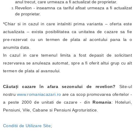
anul trecut, care urmeaza a fi actualizat de proprietar.
Revelion - inseamna ca tariful afisat urmeaza a fi actualizat
de proprietar.
*Chiar si in cazul in care intalniti prima varianta – oferta este
actualizata – exista posibilitatea ca unitatea de cazare sa fie
pre-rezervat cu un termen de plata al acontului pana la o
anumita data.
In cazul in care temenul limita a fost depasit de solicitant
rezervarea se anuleaza automat, spre a fi oferit altui grup cu alt
termen de plata al avansului.
Căutați cazare în afara sezonului de revelion?
Site-ul
nostru
www.romaniacazari.ro
are ca scop promovarea ofertelor -
a peste 2000 de unitati de cazare - din
Romania
: Hoteluri,
Pensiuni, Vile, Cabane si Pensiuni Agroturistice.
Conditii de Utilizare Site
;