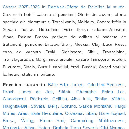
Cazare 2025-2026 in Romania
-
Oferte de Revelion la munte
.
Cazare in hotel, cabana si pensiuni, Oferte de cazare, oferte
speciale din Maramures, Transilvania, Moldova. Cazare ieftin la
Sovata, Tusnad, Herculane, Felix, Borsa, cabane Arieseni,
Albac, Poiana Brasov pachete de odihna si pachete de
tratament, pensiune Brasov, Bran, Moeciu, Cluj, Lacu Rosu,
casa de vacanta Praid, Sighisoara, Sibiu, Transalpina,
Transfagarasan, Marginimea Sibiului, cazare Timisoara hoteluri,
Bucuresti, Sinaia, Gura Humorului, Arad, Busteni, Cazari statiuni
balneare, statiuni montane.
Revelion - cazare in:
Băile Felix
,
Lupeni
,
Odorheiu Secuiesc
,
Praid
,
Lunca de Jos
,
Sfântu Gheorghe
,
Balea Lac
,
Gheorgheni
,
Răchițele
,
Colibița
,
Alba Iulia
,
Toplița
,
Vlăhița
,
Harghita-Băi
,
Sovata
,
Beliș
,
Corund
,
Sasca Montană
,
Târgu
Mureș
,
Arad
,
Băile Herculane
,
Covasna
,
Liban
,
Băile Tușnad
,
Borșa
,
Văliug
,
Eforie Sud
,
Câmpulung Moldovenesc
,
Moldovița
,
Albac
,
Hațeg
,
Drobeta-Turnu Severin
,
Cluj-Napoca
,