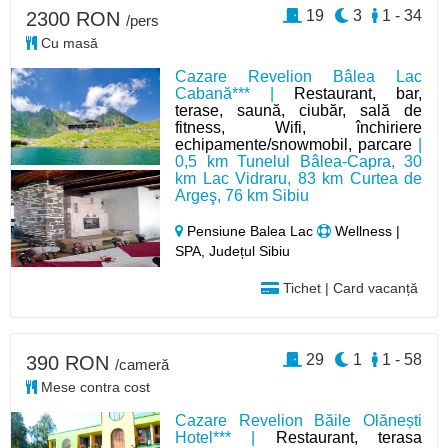
19
3
1 - 34
2300 RON
/pers
Cu masă
Cazare Revelion Bâlea Lac
Cabană*** |
Restaurant, bar,
terase, saună, ciubăr, sală de
fitness, Wifi, închiriere
echipamente/snowmobil, parcare
|
0,5 km Tunelul Bâlea-Capra, 30
km Lac Vidraru, 83 km Curtea de
Argeş, 76 km Sibiu
Pensiune Balea Lac
Wellness |
SPA, Județul Sibiu
Tichet | Card vacanță
29
1
1 - 58
390 RON
/cameră
Mese contra cost
Cazare Revelion Băile Olănești
Hotel*** |
Restaurant, terasa