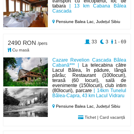
transport cu elicopterul, foc de
tabara
| 13 km Cabana Bâlea
Cascada
Pensiune Balea Lac,
Județul Sibiu
33
3
1 - 69
2490 RON
/pers
Cu masă
Cazare Revelion Cascada Bâlea
Cabană*** |
La telecabina către
Lacul Bâlea, în pădure, lângă
pârâu; Restaurant (100locuri),
terasă (60 locuri), sală de
evenimente (150locuri), club intim
(80locuri), parcare
| 14km Tunelul
Bâlea-Capra, 43 km Lacul Vidraru
Pensiune Balea Lac,
Județul Sibiu
Tichet | Card vacanță