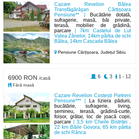
Cazare Revelion Bâlea
Transfăgărăşan Cârțișoara
Pensiune** |
Bucătărie dotată,
sufragerie, masă, băi private,
terasă, mobilier de grădină,
parcare
| 7km Castelul de Lut
Valea Zânelor, 14km pârtia de schi
Bâlea, 14km Cascada Bâlea
Pensiune Cârțișoara,
Județul Sibiu
6
3
1 - 12
6900 RON
/casă
Fără masă
Cazare Revelion Costești Pietreni
Pensiune*** |
La liziera pădurii,
bucătărie, sufragerie, living,
șemineu, terasă, grădină-curte,
foișor, grătar, loc de joacă copii,
parcare
| 3,5 km Cheile Bistriței ,
22 km Băile Govora, 65 km pârtia
de schi Rânca