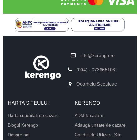
info@kerengo.ro
(004) - 0736651069
Odorheiu Secuiesc
HARTA SITEULUI
KERENGO
Harta cu unitati de cazare
ADMIN cazare
Blogul Kerengo
Adaugă unitate de cazare
Despre noi
Conditii de Utilizare Site