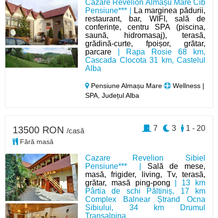
Cazare Revelion Almașu Mare Cib
Pensiune*** |
La marginea pădurii,
restaurant, bar, WIFI, sală de
conferințe, centru SPA (piscina,
saună, hidromasaj), terasă,
grădină-curte, fpoișor, grătar,
parcare
| Rapa Rosie 68 km,
Cascada Clocota 31 km, Castelul
Alba
Pensiune Almașu Mare
Wellness |
SPA, Județul Alba
7
3
1 - 20
13500 RON
/casă
Fără masă
Cazare Revelion Sibiel
Pensiune*** |
Sală de mese,
masă, frigider, living, Tv, terasă,
grătar, masă ping-pong
| 13 km
Pârtia de schi Păltiniș, 17 km
Complex Balnear Ștrand Ocna
Sibiului, 34 km Drumul
Transalpina