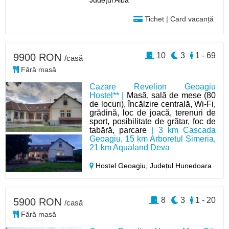
Județul Alba
Tichet | Card vacanță
10
3
1 - 69
9900 RON
/casă
Fără masă
Cazare Revelion Geoagiu
Hostel** |
Masă, sală de mese (80
de locuri), încălzire centrală, Wi-Fi,
grădină, loc de joacă, terenuri de
sport, posibilitate de grătar, foc de
tabără, parcare
| 3 km Cascada
Geoagiu, 15 km Arboretul Simeria,
21 km Aqualand Deva
Hostel Geoagiu,
Județul Hunedoara
8
3
1 - 20
5900 RON
/casă
Fără masă