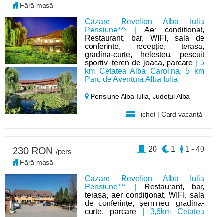
Fără masă
Cazare Revelion Alba Iulia
Pensiune*** |
Aer conditionat,
Restaurant, bar, WIFI, sala de
conferinte, recepție, terasa,
gradina-curte, helesteu, pescuit
sportiv, teren de joaca, parcare
| 5
km Cetatea Alba Carolina, 5 km
Parc de Aventura Alba Iulia
Pensiune Alba Iulia,
Județul Alba
Tichet | Card vacanță
20
1
1 - 40
230 RON
/pers
Fără masă
Cazare Revelion Alba Iulia
Pensiune*** |
Restaurant, bar,
terasa, aer condiționat, WIFI, sala
de conferințe, șemineu, gradina-
curte, parcare
| 3,6km Cetatea