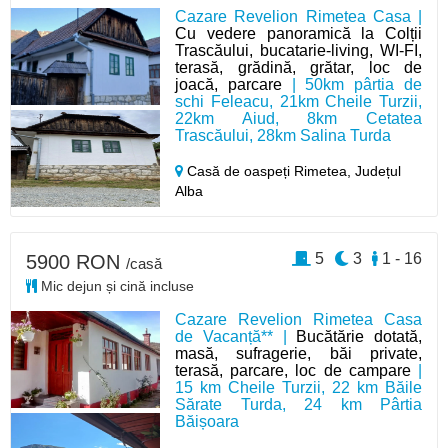
Cazare Revelion Rimetea Casa |
Cu vedere panoramică la Colții
Trascăului, bucatarie-living, WI-FI,
terasă, grădină, grătar, loc de
joacă, parcare
| 50km pârtia de
schi Feleacu, 21km Cheile Turzii,
22km Aiud, 8km Cetatea
Trascăului, 28km Salina Turda
Casă de oaspeți Rimetea,
Județul
Alba
5
3
1 - 16
5900 RON
/casă
Mic dejun și cină incluse
Cazare Revelion Rimetea Casa
de Vacanță** |
Bucătărie dotată,
masă, sufragerie, băi private,
terasă, parcare, loc de campare
|
15 km Cheile Turzii, 22 km Băile
Sărate Turda, 24 km Pârtia
Băișoara