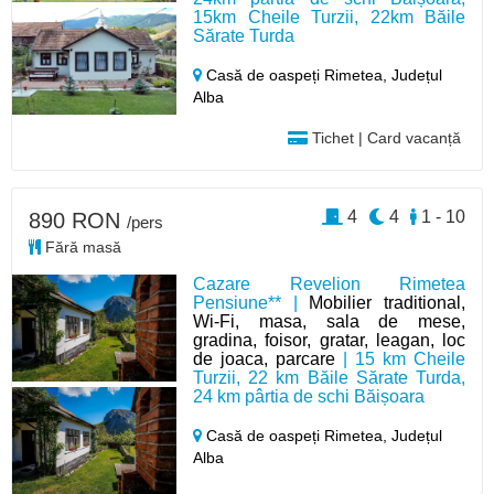
15km Cheile Turzii, 22km Băile
Sărate Turda
Casă de oaspeți Rimetea,
Județul
Alba
Tichet | Card vacanță
4
4
1 - 10
890 RON
/pers
Fără masă
Cazare Revelion Rimetea
Pensiune** |
Mobilier traditional,
Wi-Fi, masa, sala de mese,
gradina, foisor, gratar, leagan, loc
de joaca, parcare
| 15 km Cheile
Turzii, 22 km Băile Sărate Turda,
24 km pârtia de schi Băișoara
Casă de oaspeți Rimetea,
Județul
Alba