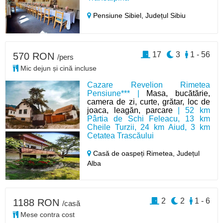
Pensiune Sibiel,
Județul Sibiu
17
3
1 - 56
570 RON
/pers
Mic dejun și cină incluse
Cazare Revelion Rimetea
Pensiune*** |
Masa, bucătărie,
camera de zi, curte, grătar, loc de
joaca, leagăn, parcare
| 52 km
Pârtia de Schi Feleacu, 13 km
Cheile Turzii, 24 km Aiud, 3 km
Cetatea Trascăului
Casă de oaspeți Rimetea,
Județul
Alba
2
2
1 - 6
1188 RON
/casă
Mese contra cost