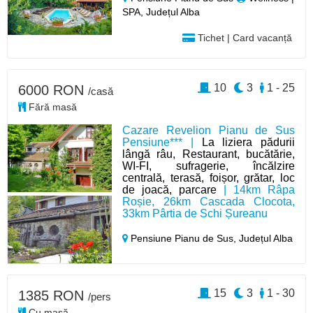
SPA, Județul Alba
Tichet | Card vacanță
10
3
1 - 25
6000 RON
/casă
Fără masă
Cazare Revelion Pianu de Sus
Pensiune*** |
La liziera pădurii
lângă râu, Restaurant, bucătărie,
WI-FI, sufragerie, încălzire
centrală, terasă, foișor, grătar, loc
de joacă, parcare
| 14km Râpa
Roșie, 26km Cascada Clocota,
33km Pârtia de Schi Șureanu
Pensiune Pianu de Sus,
Județul Alba
15
3
1 - 30
1385 RON
/pers
Cu masă