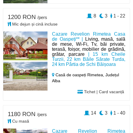
8
3
1 - 22
1200 RON
/pers
Mic dejun și cină incluse
Cazare Revelion Rimetea Casa
de Oaspeți** |
Living, masă, sală
de mese, Wi-Fi, Tv, băi private,
terasă, foișor, mobilier de grădină,
grătar, parcare
| 15 km Cheile
Turzii, 22 km Băile Sărate Turda,
24 km Pârtia de Schi Băișoara
Casă de oaspeți Rimetea,
Județul
Alba
Tichet | Card vacanță
14
3
1 - 40
1180 RON
/pers
Cu masă
Cazare Revelion Rimetea