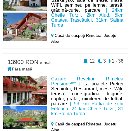
Székelykő, sală de mese, masă,
WIFI, șemineu pe lemne, terasă,
grădină-curte, parcare
| 24km
Cheile Turzii, 2km Aiud, 5km
Cetatea Trascăului, 31km Salina
Turda
Casă de oaspeți Rimetea,
Județul
Alba
12
3
1 - 36
13900 RON
/casă
Fără masă
Cazare Revelion Rimetea
Pensiune*** |
La poalele Pietrei
Secuiului; Restaurant, mese, Wifi,
terasă, curte-grădină, filigoríe,
cuptor, grătar, miniteren de fotbal,
parcare
| 53 km Pârtia de schi
Feleacu, 24 km Cheile Turzii, 31
km Salina Turda
Casă de oaspeți Rimetea,
Județul
Alba