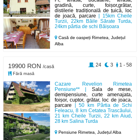
gradină, curte, foișor,grătar,
distilerie tradițională de țuică, loc
de joacă, parcare
| 15km Cheile
Turzii, 22km Băile Sărate Turda,
24km pârtia de schi Băișoara
Casă de oaspeți Rimetea,
Județul
Alba
24
3
1 - 58
19900 RON
/casă
Fără masă
Cazare Revelion Rimetea
Pensiune** |
Sala de mese,
demipensiune, curte amenajata,
foișor, cuptor, grătar, loc de joaca,
parcare
| 50 km Pârtia de Schi
Feleacu, 8 km Cetatea Trascăului,
21 km Cheile Turzii, 22 km Aiud,
28 km Salina Turda
Pensiune Rimetea,
Județul Alba