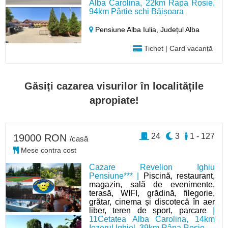
Alba Carolina, 22km Rapa Rosie,
94km Pârtie schi Băișoara
Pensiune Alba Iulia,
Județul Alba
Tichet | Card vacanță
Găsiți cazarea visurilor în localitățile
apropiate!
24
3
1 - 127
19000 RON
/casă
Mese contra cost
Cazare Revelion Ighiu
Pensiune*** |
Piscină, restaurant,
magazin, sală de evenimente,
terasă, WIFI, grădină, filegorie,
grătar, cinema și discotecă în aer
liber, teren de sport, parcare
|
11Cetatea Alba Carolina, 14km
Iezerul Ighiel, 39km Râpa Roșie