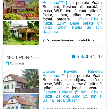
Pensiune*** |
La poalele Piatrei
Secuiului; Restaurant, bucătărie,
masa, Wi‑Fi, terasă, curte‑grădină,
foișor, cuptor, grătar, teren de
fotbal, parcare
| 15km Cheile
Turzii, 22km Băile sărate din
Torda, 24km Pârtia de schi
Băișoara
Pensiune Rimetea,
Județul Alba
5
3
1 - 18
4900 RON
/casă
Cu masă
Cazare Revelion Rimetea
Pensiune ** |
La poalele Piatra
Secuiului, aer condiționat, sală de
mese, WiFi, living, terasă, grădină,
grătar, loc de joacă, parcare
|
Cetatea Colțești (5 km), Cheile
Turzii (24 km), Aiud (25 km) și
Salina Turda (30 km).