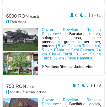
6
3
1 - 11
6900 RON
/casă
Fără masă
Cazare Revelion Rimetea
Pensiune** |
Bucatarie dotata,
sufragerie, terasa, curte
amenajata, gratar la aer liber,
parcare
| 5 km Cetatea Trascăului,
51 km Pârtia de Schi Feleacu, 24
km Cheile Turzii, 31 km Salina
Turda, 57 km Cheile Rametului
Pensiune Rimetea,
Județul Alba
4
3
1 - 8
750 RON
/pers
Mic dejun și cină incluse
Cazare Revelion Rimetea
Pensiune** |
Bucătărie dotată,