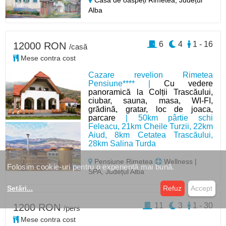
Casă de oaspeți Rimetea,
Județul
Alba
6
4
1 - 16
12000 RON
/casă
Mese contra cost
Cazare revelion Rimetea
Pensiune**** |
Cu vedere
panoramică la Colții Trascăului,
ciubar, sauna, masa, WI-FI,
grădină, gratar, loc de joaca,
parcare
| 50km pârtie schi
Feleacu, 21km Cheile Turzii, 22km
Aiud, 8km Cetatea Trascăului,
28km Salina Turda
Pensiune Rimetea
Wellness |
Folosim cookie-uri pentru o experiență mai bună.
SPA, Județul Alba
Setări
...
Refuz
Accept
11
3
1 - 30
1200 RON
/pers
Mese contra cost