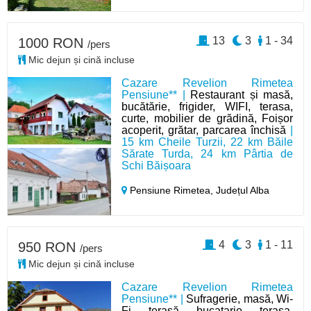
13
3
1 - 34
1000 RON
/pers
Mic dejun și cină incluse
Cazare Revelion Rimetea
Pensiune** |
Restaurant și masă,
bucătărie, frigider, WIFI, terasa,
curte, mobilier de grădină, Foișor
acoperit, grătar, parcarea închisă
|
15 km Cheile Turzii, 22 km Băile
Sărate Turda, 24 km Pârtia de
Schi Băișoara
Pensiune Rimetea,
Județul Alba
4
3
1 - 11
950 RON
/pers
Mic dejun și cină incluse
Cazare Revelion Rimetea
Pensiune** |
Sufragerie, masă, Wi-
Fi, terasă, bucatarie, terasa,