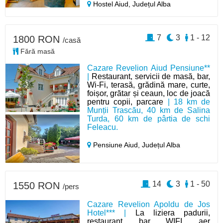
Hostel Aiud,
Județul Alba
7
3
1 - 12
1800 RON
/casă
Fără masă
Cazare Revelion Aiud Pensiune**
|
Restaurant, servicii de masă, bar,
Wi-Fi, terasă, grădină mare, curte,
foișor, grătar și ceaun, loc de joacă
pentru copii, parcare
| 18 km de
Munții Trascău, 40 km de Salina
Turda, 60 km de pârtia de schi
Feleacu.
Pensiune Aiud,
Județul Alba
14
3
1 - 50
1550 RON
/pers
Cazare Revelion Apoldu de Jos
Hotel*** |
La liziera padurii,
restaurant, bar, WIFI, aer