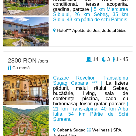
conditionat, terasa acoperita,
gradina, parcare
| 5 km Miercurea
Sibiului, 26 km Sebeș, 35 km
Sibiu, 43 km pârtia de schi Păltinis
Hotel*** Apoldu de Jos,
Județul Sibiu
14
3
1 - 45
2800 RON
/pers
Cu masă
Cazare Revelion Transalpina
Șugag Cabana *** |
La liziera
pădurii, malul râului Sebes,
bucătărie, living, sala de
conferințe, piscina, cada cu
hidromasaj, foișor, grătar, parcare
|
21 km Trans-alpina, 40 km Alba
Iulia, 54 km Pârtie de Schi
Șureanu
Cabană Șugag
Wellness | SPA,