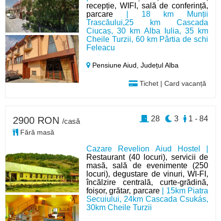
recepție, WIFI, sală de conferință,
parcare
| 18 km Munții
Trascăului,25 km Cascada
Ciucaș, 30 km Alba Iulia, 35 km
Cheile Turzii, 60 km Pârtia de schi
Feleacu
Pensiune Aiud,
Județul Alba
Tichet | Card vacanță
28
3
1 - 84
2900 RON
/casă
Fără masă
Cazare Revelion Aiud Hostel |
Restaurant (40 locuri), servicii de
masă, sală de evenimente (250
locuri), degustare de vinuri, WI-FI,
încălzire centrală, curte-grădină,
foișor, grătar, parcare
| 15km Piatra
Secuiului, 24km Cascada Csukás,
30km Cheile Turzii