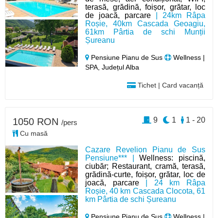
terasă, grădină, foișor, grătar, loc
de joacă, parcare
| 24km Râpa
Roșie, 40km Cascada Geoagiu,
61km Pârtia de schi Munții
Șureanu
Pensiune Pianu de Sus
Wellness |
SPA, Județul Alba
Tichet | Card vacanță
9
1
1 - 20
1050 RON
/pers
Cu masă
Cazare Revelion Pianu de Sus
Pensiune*** |
Wellness: piscină,
ciubăr; Restaurant, cramă, terasă,
grădină-curte, foișor, grătar, loc de
joacă, parcare
| 24 km Râpa
Roșie, 40 km Cascada Clocota, 61
km Pârtia de schi Șureanu
Pensiune Pianu de Sus
Wellness |