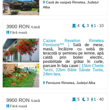
Casă de oaspeți Rimetea,
Județul
Alba
4
3
1 - 10
3900 RON
/casă
Fără masă
Cazare Revelion Rimetea
Pensiune*** |
Sală de mese,
masă, încălzire cu sobă de
teracotă și șemineu pe lemne, apă
caldă prin boiler electric,
posibilitate de grătar în curte,
parcare în fața casei
| 15km Cheile
Turzii, 22km Băile Sărate Turda,
24km Iara.
Pensiune Rimetea,
Județul Alba
5
3
1 - 40
9900 RON
/casă
Fără masă