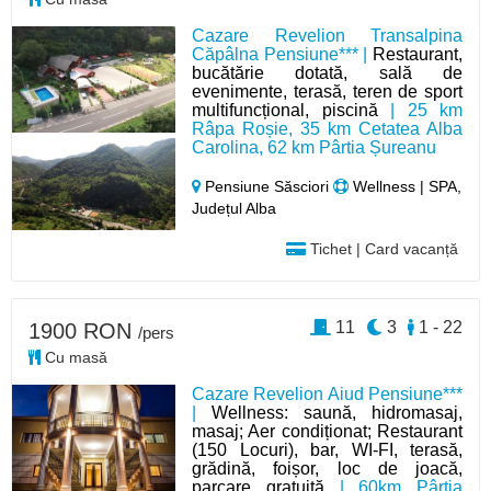
Cazare Revelion Transalpina
Căpâlna Pensiune*** |
Restaurant,
bucătărie dotată, sală de
evenimente, terasă, teren de sport
multifuncțional, piscină
| 25 km
Râpa Roșie, 35 km Cetatea Alba
Carolina, 62 km Pârtia Șureanu
Pensiune Săsciori
Wellness | SPA,
Județul Alba
Tichet | Card vacanță
11
3
1 - 22
1900 RON
/pers
Cu masă
Cazare Revelion Aiud Pensiune***
|
Wellness: saună, hidromasaj,
masaj; Aer condiționat; Restaurant
(150 Locuri), bar, WI-FI, terasă,
grădină, foișor, loc de joacă,
parcare gratuită
| 60km Pârtia