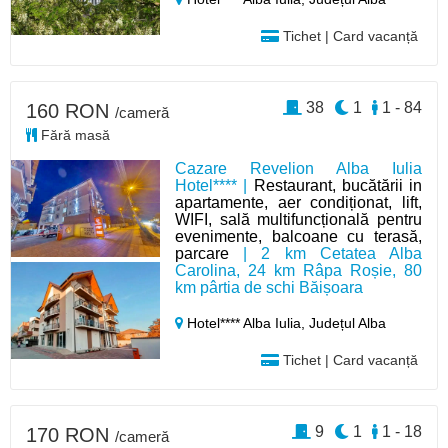
Tichet | Card vacanță
38
1
1 - 84
160 RON
/cameră
Fără masă
Cazare Revelion Alba Iulia
Hotel**** |
Restaurant, bucătării in
apartamente, aer condiționat, lift,
WIFI, sală multifuncțională pentru
evenimente, balcoane cu terasă,
parcare
| 2 km Cetatea Alba
Carolina, 24 km Râpa Roșie, 80
km pârtia de schi Băișoara
Hotel**** Alba Iulia,
Județul Alba
Tichet | Card vacanță
9
1
1 - 18
170 RON
/cameră