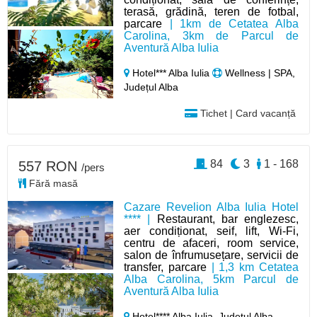
terasă, grădină, teren de fotbal,
parcare
| 1km de Cetatea Alba
Carolina, 3km de Parcul de
Aventură Alba Iulia
Hotel*** Alba Iulia
Wellness | SPA,
Județul Alba
Tichet | Card vacanță
84
3
1 - 168
557 RON
/pers
Fără masă
Cazare Revelion Alba Iulia Hotel
**** |
Restaurant, bar englezesc,
aer condiționat, seif, lift, Wi-Fi,
centru de afaceri, room service,
salon de înfrumusețare, servicii de
transfer, parcare
| 1,3 km Cetatea
Alba Carolina, 5km Parcul de
Aventură Alba Iulia
Hotel**** Alba Iulia,
Județul Alba