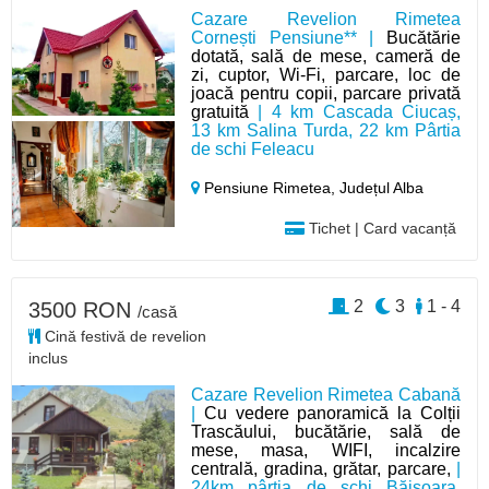
Cazare Revelion Rimetea
Cornești Pensiune** |
Bucătărie
dotată, sală de mese, cameră de
zi, cuptor, Wi-Fi, parcare, loc de
joacă pentru copii, parcare privată
gratuită
| 4 km Cascada Ciucaș,
13 km Salina Turda, 22 km Pârtia
de schi Feleacu
Pensiune Rimetea,
Județul Alba
Tichet | Card vacanță
2
3
1 - 4
3500 RON
/casă
Cină festivă de revelion
inclus
Cazare Revelion Rimetea Cabană
|
Cu vedere panoramică la Colții
Trascăului, bucătărie, sală de
mese, masa, WIFI, incalzire
centrală, gradina, grătar, parcare,
|
24km pârtia de schi Băișoara,