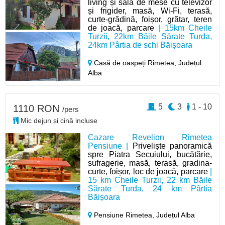
living și sală de mese cu televizor
și frigider, masă, Wi-Fi, terasă,
curte-grădină, foișor, grătar, teren
de joacă, parcare
| 15km Cheile
Turzii, 22km Băile Sărate Turda,
24km Pârtia de schi Băișoara
Casă de oaspeți Rimetea,
Județul
Alba
5
3
1 - 10
1110 RON
/pers
Mic dejun și cină incluse
Cazare Revelion Rimetea
Pensiune |
Priveliște panoramică
spre Piatra Secuiului, bucătărie,
sufragerie, masă, terasă, gradina-
curte, foișor, loc de joacă, parcare
|
15 km Cheile Turzii, 22 km Băile
Sărate Turda, 24 km Pârtia
Băișoara
Pensiune Rimetea,
Județul Alba