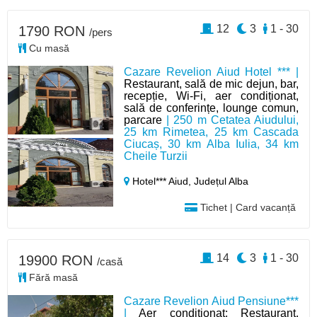
12
3
1 - 30
1790 RON
/pers
Cu masă
Cazare Revelion Aiud Hotel *** |
Restaurant, sală de mic dejun, bar,
recepție, Wi-Fi, aer condiționat,
sală de conferințe, lounge comun,
parcare
| 250 m Cetatea Aiudului,
25 km Rimetea, 25 km Cascada
Ciucaș, 30 km Alba Iulia, 34 km
Cheile Turzii
Hotel*** Aiud,
Județul Alba
Tichet | Card vacanță
14
3
1 - 30
19900 RON
/casă
Fără masă
Cazare Revelion Aiud Pensiune***
|
Aer condiționat; Restaurant,