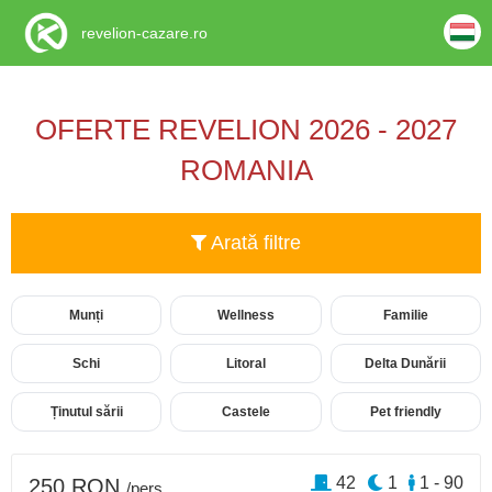
revelion-cazare.ro
OFERTE REVELION 2026 - 2027
ROMANIA
Arată filtre
Munți
Wellness
Familie
Schi
Litoral
Delta Dunării
Ținutul sării
Castele
Pet friendly
42
1
1 - 90
250 RON
/pers