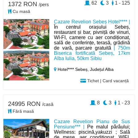
62
3
1 - 125
1372 RON
/pers
Cu masă
Cazare Revelion Sebeș Hotel**** |
În centrul orașului Sebeș,
restaurant și bar, pivniță de vinuri,
WI-FI, camere cu aer condiționat,
sală de conferințe, terasă, grădină
de vară, parcare gratuită
| 750m
Biserica fortificată Sebeș, 17km
Alba Iulia, 50km Sibiu
Hotel**** Sebeș,
Județul Alba
Tichet | Card vacanță
8
3
1 - 23
24995 RON
/casă
Fără masă
Cazare Revelion Pianu de Sus
Pensiune*** |
Pe malul pârâului;
Wellness: piscină,yakuzzi ; Sală
de mese, aer condiționat, WIFI,