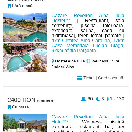
Fără masă
Cazare Revelion Alba Iulia
Hostel*** |
Restaurant, sala
conferințe, piscina interioara-
exterioara, sauna, cada cu
hidromasaj, teren fotbal, parcare
|
4km Cetatea Alba Carolina, 17km
Casa Memoriala Lucian Blaga,
92km pârtia Băișoara
Hostel Alba Iulia
Wellness | SPA,
Județul Alba
Tichet | Card vacanță
60
3
1 - 130
2400 RON
/cameră
Cu masă
Cazare Revelion Alba Iulia
Hotel*** |
Wellness: piscină
exterioara, restaurant, bar, aer
condiționat, sală de conferințe,