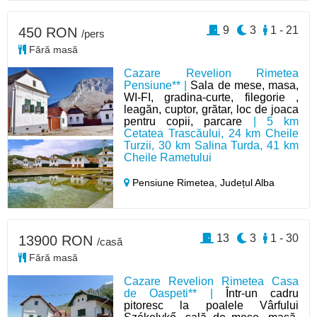
9
3
1 - 21
450 RON
/pers
Fără masă
Cazare Revelion Rimetea
Pensiune** |
Sala de mese, masa,
WI-FI, gradina-curte, filegorie ,
leagăn, cuptor, grătar, loc de joaca
pentru copii, parcare
| 5 km
Cetatea Trascăului, 24 km Cheile
Turzii, 30 km Salina Turda, 41 km
Cheile Rametului
Pensiune Rimetea,
Județul Alba
13
3
1 - 30
13900 RON
/casă
Fără masă
Cazare Revelion Rimetea Casa
de Oaspeti** |
Într-un cadru
pitoresc la poalele Vârfului