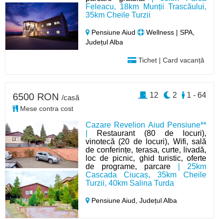
Feleacu, 18km Munții Trascăului,
35km Cheile Turzii
Pensiune Aiud
Wellness | SPA,
Județul Alba
Tichet | Card vacanță
12
2
1 - 64
6500 RON
/casă
Mese contra cost
Cazare Revelion Aiud Pensiune**
|
Restaurant (80 de locuri),
vinotecă (20 de locuri), Wifi, sală
de conferințe, terasa, curte, livadă,
loc de picnic, ghid turistic, oferte
de programe, parcare
| 25km
Cascada Ciucaș, 35km Cheile
Turzii, 40km Salina Turda
Pensiune Aiud,
Județul Alba