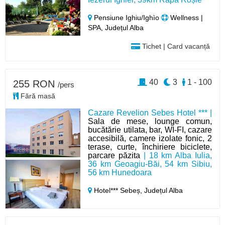
Pensiune Ighiu/Ighìo
Wellness |
SPA, Județul Alba
Tichet | Card vacanță
40
3
1 - 100
255 RON
/pers
Fără masă
Cazare Revelion Sebes Hotel *** |
Sala de mese, lounge comun,
bucătărie utilata, bar, WI-FI, cazare
accesibilă, camere izolate fonic, 2
terase, curte, închiriere biciclete,
parcare păzita
| 18 km Alba Iulia,
36 km Geoagiu-Băi, 54 km Sibiu,
56 km Hunedoara
Hotel*** Sebeș,
Județul Alba