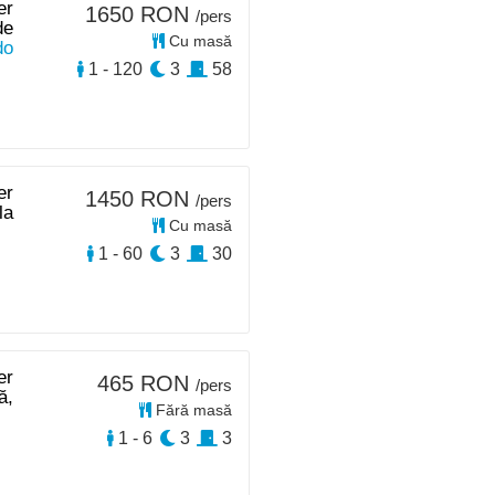
er
1650 RON
/pers
de
Cu masă
do
1 - 120
3
58
er
1450 RON
/pers
la
Cu masă
1 - 60
3
30
er
465 RON
/pers
ă,
Fără masă
1 - 6
3
3