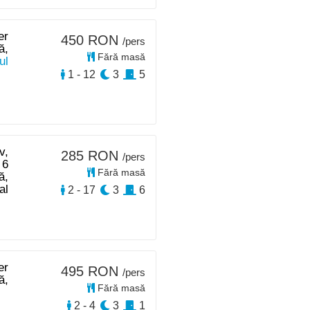
er
450 RON
/pers
ă,
Fără masă
ul
1 - 12
3
5
v,
285 RON
/pers
 6
Fără masă
ă,
al
2 - 17
3
6
er
495 RON
/pers
ă,
Fără masă
2 - 4
3
1