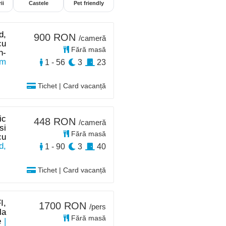
ii
Castele
Pet friendly
d,
900 RON
/cameră
cu
Fără masă
n-
km
1 - 56
3
23
Tichet | Card vacanță
ic
448 RON
/cameră
si
Fără masă
cu
d,
1 - 90
3
40
Tichet | Card vacanță
I,
1700 RON
/pers
la
Fără masă
e
|