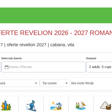
ERTE REVELION 2026 - 2027 ROMA
 | oferte revelion 2027 | cabana, vila
Selectați datele
Oaspeți
Sosire
—
Plecare
2 adulți, 0 copii
masă
Tip cazare
Mai multe filtre