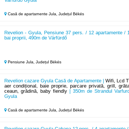
Varfurdo Gyula
Casă de apartamente Jula,
Județul Békés
Revelion - Gyula, Pensiune 37 pers. / 12 apartamente / 
bai proprii, 490m de Várfürdő
Pensiune Jula,
Județul Békés
Revelion cazare Gyula Casă de Apartamente |
Wifi, Lcd T
aer condițional, baie proprie, parcare privată, grill, grăta
ceaun, grădină, baby fiendly
| 350m de Strandul Varfur
Gyula
Casă de apartamente Jula,
Județul Békés
Revelion cazare Gyula Cabana 12 pers. / 4 apartamente /