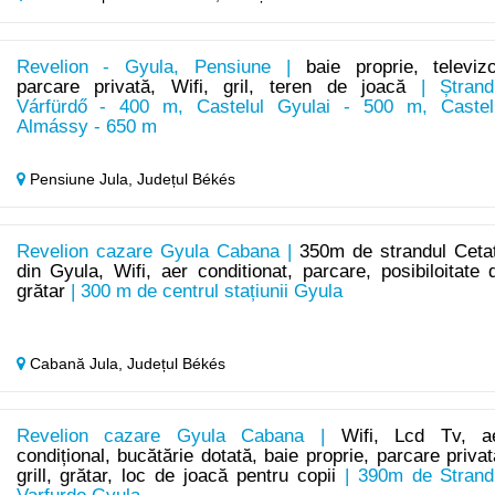
Revelion - Gyula, Pensiune |
baie proprie, televizo
parcare privată, Wifi, gril, teren de joacă
| Ștrand
Várfürdő - 400 m, Castelul Gyulai - 500 m, Castel
Almássy - 650 m
Pensiune Jula,
Județul Békés
Revelion cazare Gyula Cabana |
350m de strandul Ceta
din Gyula, Wifi, aer conditionat, parcare, posibiloitate 
grătar
| 300 m de centrul stațiunii Gyula
Cabană Jula,
Județul Békés
Revelion cazare Gyula Cabana |
Wifi, Lcd Tv, a
condițional, bucătărie dotată, baie proprie, parcare privat
grill, grătar, loc de joacă pentru copii
| 390m de Strand