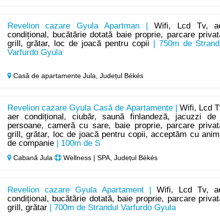
Revelion cazare Gyula Apartman |
Wifi, Lcd Tv, a
condițional, bucătărie dotată baie proprie, parcare privat
grill, grătar, loc de joacă pentru copii
| 750m de Strand
Varfurdo Gyula
Casă de apartamente Jula,
Județul Békés
Revelion cazare Gyula Casă de Apartamente |
Wifi, Lcd T
aer condițional, ciubăr, saună finlandeză, jacuzzi de
persoane, cameră cu sare, baie proprie, parcare privat
grill, grătar, loc de joacă pentru copii, acceptăm cu anim
de companie
| 100m de S
Cabană Jula
Wellness | SPA, Județul Békés
Revelion cazare Gyula Apartament |
Wifi, Lcd Tv, a
condițional, bucătărie dotată, baie proprie, parcare privat
grill, grătar
| 700m de Strandul Varfurdo Gyula