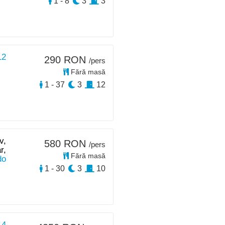
1 - 8
3
3
12
290 RON
/pers
Fără masă
1 - 37
3
12
v,
580 RON
/pers
r,
Fără masă
do
1 - 30
3
10
 4