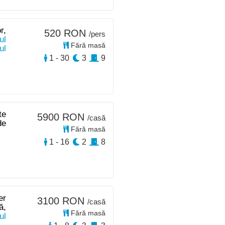
r,
520 RON
/pers
ul
Fără masă
ul
1 - 30
3
9
te
5900 RON
/casă
de
Fără masă
1 - 16
2
8
er
3100 RON
/casă
ă,
Fără masă
ul