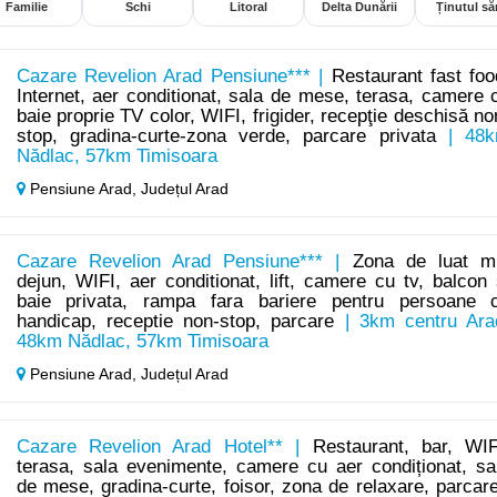
Familie
Schi
Litoral
Delta Dunării
Ținutul săr
Cazare Revelion Arad Pensiune*** |
Restaurant fast foo
Internet, aer conditionat, sala de mese, terasa, camere 
baie proprie TV color, WIFI, frigider, recepţie deschisă no
stop, gradina-curte-zona verde, parcare privata
| 48
Nădlac, 57km Timisoara
Pensiune Arad,
Județul Arad
Cazare Revelion Arad Pensiune*** |
Zona de luat m
dejun, WIFI, aer conditionat, lift, camere cu tv, balcon 
baie privata, rampa fara bariere pentru persoane 
handicap, receptie non-stop, parcare
| 3km centru Ara
48km Nădlac, 57km Timisoara
Pensiune Arad,
Județul Arad
Cazare Revelion Arad Hotel** |
Restaurant, bar, WIF
terasa, sala evenimente, camere cu aer condiționat, sa
de mese, gradina-curte, foisor, zona de relaxare, parcar