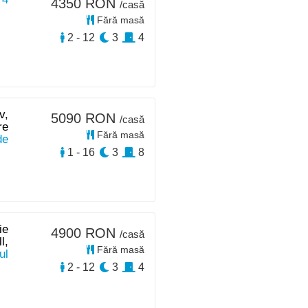
4350 RON
/casă
Fără masă
2 - 12
3
4
v,
5090 RON
/casă
re
Fără masă
de
1 - 16
3
8
ie
4900 RON
/casă
l,
Fără masă
ul
2 - 12
3
4