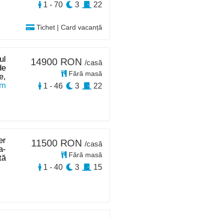
1 - 70
3
22
Tichet | Card vacanță
ul
14900 RON
/casă
de
Fără masă
e,
km
1 - 46
3
22
er
11500 RON
/casă
a-
Fără masă
tă
1 - 40
3
15