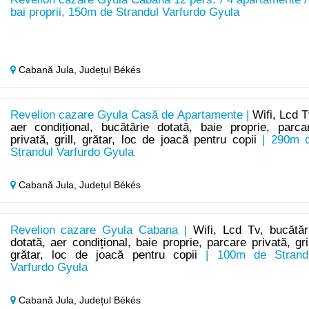
bai proprii, 150m de Strandul Varfurdo Gyula
Cabană Jula,
Județul Békés
Revelion cazare Gyula Casă de Apartamente |
Wifi, Lcd T
aer condițional, bucătărie dotată, baie proprie, parca
privată, grill, grătar, loc de joacă pentru copii
| 290m 
Strandul Varfurdo Gyula
Cabană Jula,
Județul Békés
Revelion cazare Gyula Cabana |
Wifi, Lcd Tv, bucătăr
dotată, aer condițional, baie proprie, parcare privată, gril
grătar, loc de joacă pentru copii
| 100m de Strand
Varfurdo Gyula
Cabană Jula,
Județul Békés