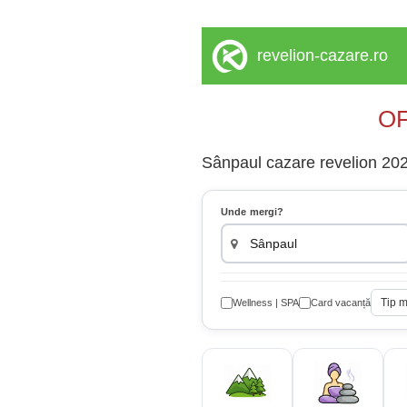
revelion-cazare.ro
OF
Sânpaul cazare revelion 2027
Unde mergi?
Tip 
Wellness | SPA
Card vacanță