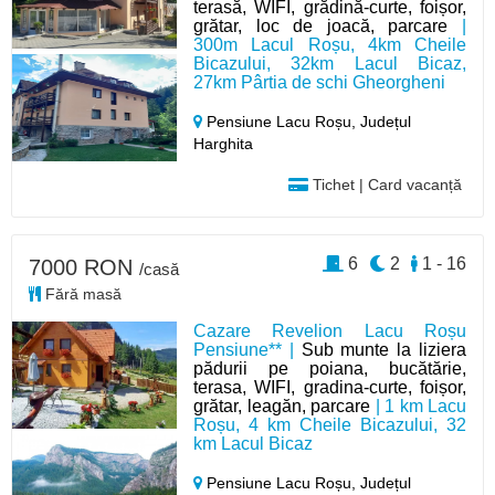
terasă, WIFI, grădină-curte, foișor,
grătar, loc de joacă, parcare
|
300m Lacul Roșu, 4km Cheile
Bicazului, 32km Lacul Bicaz,
27km Pârtia de schi Gheorgheni
Pensiune Lacu Roșu,
Județul
Harghita
Tichet | Card vacanță
6
2
1 - 16
7000 RON
/casă
Fără masă
Cazare Revelion Lacu Roșu
Pensiune** |
Sub munte la liziera
pădurii pe poiana, bucătărie,
terasa, WIFI, gradina-curte, foișor,
grătar, leagăn, parcare
| 1 km Lacu
Roșu, 4 km Cheile Bicazului, 32
km Lacul Bicaz
Pensiune Lacu Roșu,
Județul