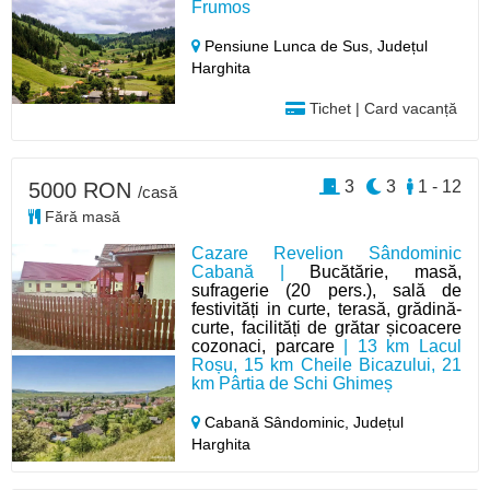
Frumos
Pensiune Lunca de Sus,
Județul
Harghita
Tichet | Card vacanță
3
3
1 - 12
5000 RON
/casă
Fără masă
Cazare Revelion Sândominic
Cabană |
Bucătărie, masă,
sufragerie (20 pers.), sală de
festivități in curte, terasă, grădină-
curte, facilități de grătar șicoacere
cozonaci, parcare
| 13 km Lacul
Roșu, 15 km Cheile Bicazului, 21
km Pârtia de Schi Ghimeș
Cabană Sândominic,
Județul
Harghita