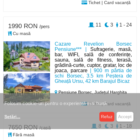
Tichet | Card vacanță
11
3
1 - 24
1990 RON
/pers
Cu masă
Cazare Revelion Borsec
Pensiune*** |
Sufragerie, masă,
bar, WIFI, sală de conferințe,
sauna, sală de fitness, terasă,
grădină-curte, cuptor, gratar, loc de
joaca, parcare
| 900 m pârtia de
schi Borsec, 3.5 km Peștera de
Gheață Ursu, 42 km Barajul Bicaz
Pensiune Borsec,
Județul Harghita
Folosim cookie-uri pentru o experiență mai bună.
Tichet | Card vacanță
Setări
...
Refuz
Accept
8
3
1 - 18
7650 RON
/casă
Fără masă