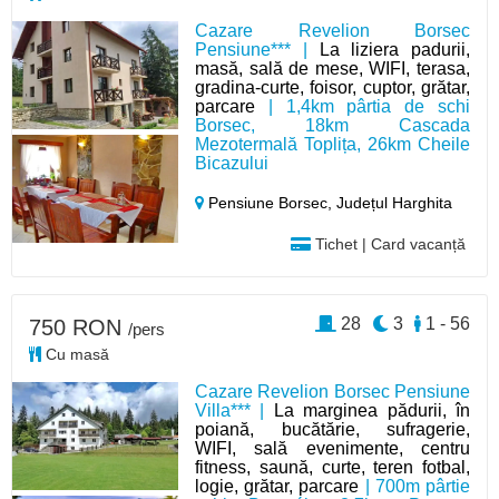
Cazare Revelion Borsec
Pensiune*** |
La liziera padurii,
masă, sală de mese, WIFI, terasa,
gradina-curte, foisor, cuptor, grătar,
parcare
| 1,4km pârtia de schi
Borsec, 18km Cascada
Mezotermală Toplița, 26km Cheile
Bicazului
Pensiune Borsec,
Județul Harghita
Tichet | Card vacanță
28
3
1 - 56
750 RON
/pers
Cu masă
Cazare Revelion Borsec Pensiune
Villa*** |
La marginea pădurii, în
poiană, bucătărie, sufragerie,
WIFI, sală evenimente, centru
fitness, saună, curte, teren fotbal,
logie, grătar, parcare
| 700m pârtie