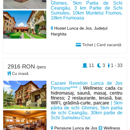
Ghimes, 5km Partia de Schi
Ceangău, 3 km Partie de Schi
Sumuleu, 10km Muntelui Frumos,
18km Frumoasa
Hostel Lunca de Jos,
Județul
Harghita
Tichet | Card vacanță
11
3
1 - 33
2916 RON
/pers
Cu masă
Cazare Revelion Lunca de Jos
Pensiune**** |
Wellness: cada cu
hidromasaj, saună, masaj, centru
fitness; 2 restaurante, terasă, bar,
WIFI, grădină-curte, parcare
| 5km
pârtia de schi Ghimes, 5km partia
de schi Ceangău, 30km partie de
Schi Sumuleu-Ciuc
Pensiune Lunca de Jos
Wellness