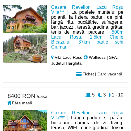
Cazare Revelion Lacu Roșu
Vila*** |
La poalele muntelui pe
poiană, la liziera padurii de pini,
lângă râu, bucătărie, sufragerie,
bar, jacuzzi, terasă, gradina, grătar,
tenis de masă, parcare
| 500m
Lacul Roșu, 1,5km Cheile
Bicazului, 37km pârtie schi
Ciumani
Vilă Lacu Roșu
Wellness | SPA,
Județul Harghita
Tichet | Card vacanță
5
3
1 - 10
8400 RON
/casă
Fără masă
Cazare Revelion Lacu Rosu
Vila*** |
Lângă pădure și pârâu,
bucătărie, cameră de zi, living,
terasă, WIFI, curte-gradina, foișor