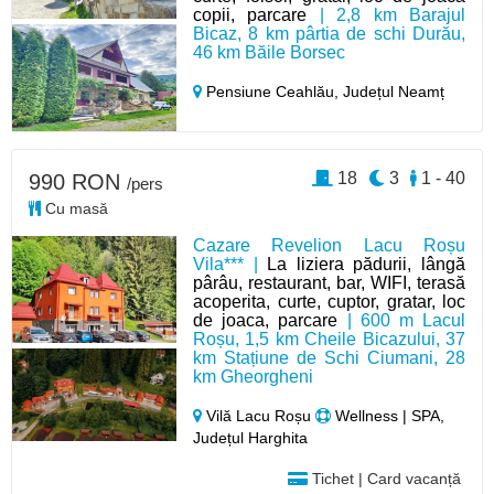
copii, parcare
| 2,8 km Barajul
Bicaz, 8 km pârtia de schi Durău,
46 km Băile Borsec
Pensiune Ceahlău,
Județul Neamț
18
3
1 - 40
990 RON
/pers
Cu masă
Cazare Revelion Lacu Roșu
Vila*** |
La liziera pădurii, lângă
pârâu, restaurant, bar, WIFI, terasă
acoperita, curte, cuptor, gratar, loc
de joaca, parcare
| 600 m Lacul
Roșu, 1,5 km Cheile Bicazului, 37
km Stațiune de Schi Ciumani, 28
km Gheorgheni
Vilă Lacu Roșu
Wellness | SPA,
Județul Harghita
Tichet | Card vacanță