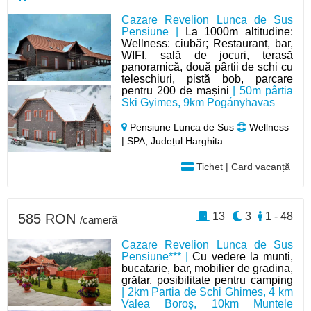
Cazare Revelion Lunca de Sus
Pensiune |
La 1000m altitudine:
Wellness: ciubăr; Restaurant, bar,
WIFI, sală de jocuri, terasă
panoramică, două pârtii de schi cu
teleschiuri, pistă bob, parcare
pentru 200 de mașini
| 50m pârtia
Ski Gyimes, 9km Pogányhavas
Pensiune Lunca de Sus
Wellness
| SPA, Județul Harghita
Tichet | Card vacanță
13
3
1 - 48
585 RON
/cameră
Cazare Revelion Lunca de Sus
Pensiune*** |
Cu vedere la munti,
bucatarie, bar, mobilier de gradina,
grătar, posibilitate pentru camping
| 2km Partia de Schi Ghimes, 4 km
Valea Boroș, 10km Muntele