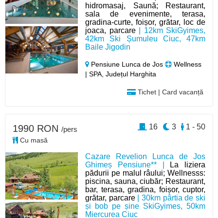
hidromasaj, Saună; Restaurant,
sala de evenimente, terasa,
gradina-curte, foișor, grătar, loc de
joaca, parcare
| 12km SkiGyimes,
42km Ski Șumuleu Ciuc, 47km
Baile Jigodin
Pensiune Lunca de Jos
Wellness
| SPA, Județul Harghita
Tichet | Card vacanță
16
3
1 - 50
1990 RON
/pers
Cu masă
Cazare Revelion Lunca de Jos
Ghimeș Pensiune** |
La liziera
pădurii pe malul râului; Wellnesss:
piscina, sauna, ciubăr; Restaurant,
bar, terasa, gradina, foișor, cuptor,
grătar, parcare
| 30km pârtia de ski
și bob pe șine SkiGyimes, 50km
Miercurea Ciuc