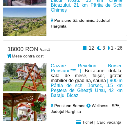
Lacul Roșu, 15 km Cheile
Bicazului, 21 km Pârtia de Schi
Ghimeș
Pensiune Sândominic,
Județul
Harghita
12
3
1 - 26
18000 RON
/casă
Mese contra cost
Cazare Revelion Borsec
Pensiune*** |
Bucătărie dotată,
sală de mese, foișor, grătar,
mobilier de grădină, saună
| 900 m
Pârtia de schi Borsec, 3.5 km
Peștera de Gheață Ursu, 42 km
Barajul Bicaz
Pensiune Borsec
Wellness | SPA,
Județul Harghita
Tichet | Card vacanță