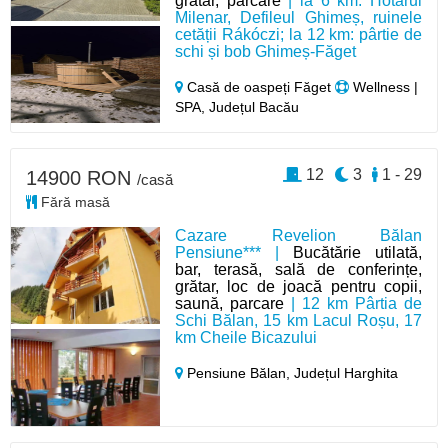
grătar, parcare
| la 6 km: Hotarul
Milenar, Defileul Ghimeș, ruinele
cetății Rákóczi; la 12 km: pârtie de
schi și bob Ghimeș-Făget
Casă de oaspeți Făget
Wellness |
SPA, Județul Bacău
12
3
1 - 29
14900 RON
/casă
Fără masă
Cazare Revelion Bălan
Pensiune*** |
Bucătărie utilată,
bar, terasă, sală de conferințe,
grătar, loc de joacă pentru copii,
saună, parcare
| 12 km Pârtia de
Schi Bălan, 15 km Lacul Roșu, 17
km Cheile Bicazului
Pensiune Bălan,
Județul Harghita