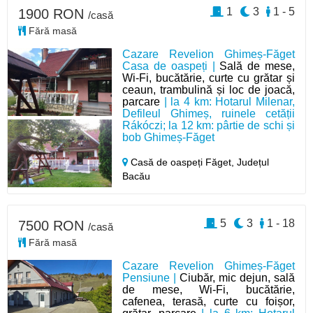
1
3
1 - 5
1900 RON
/casă
Fără masă
Cazare Revelion Ghimeș-Făget
Casa de oaspeți |
Sală de mese,
Wi-Fi, bucătărie, curte cu grătar și
ceaun, trambulină și loc de joacă,
parcare
| la 4 km: Hotarul Milenar,
Defileul Ghimeș, ruinele cetății
Rákóczi; la 12 km: pârtie de schi și
bob Ghimeș-Făget
Casă de oaspeți Făget,
Județul
Bacău
5
3
1 - 18
7500 RON
/casă
Fără masă
Cazare Revelion Ghimeș-Făget
Pensiune |
Ciubăr, mic dejun, sală
de mese, Wi-Fi, bucătărie,
cafenea, terasă, curte cu foișor,