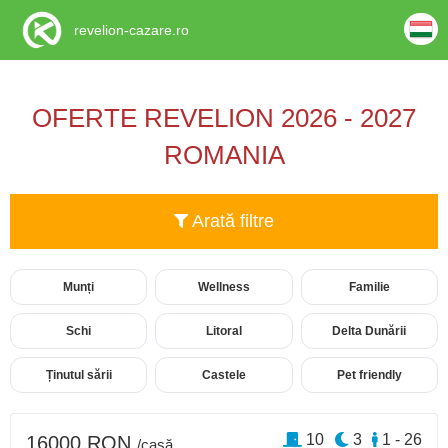
revelion-cazare.ro
OFERTE REVELION 2026 - 2027
ROMANIA
Arată filtre
Munți
Wellness
Familie
Schi
Litoral
Delta Dunării
Ținutul sării
Castele
Pet friendly
10
3
1 - 26
16000 RON
/casă