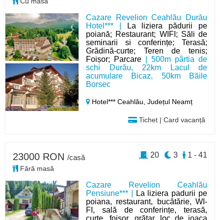
Cu masă
Cazare Revelion Ceahlău Durău
Hotel*** |
La liziera pădurii pe
poiană; Restaurant; WIFI; Săli de
seminarii si conferințe; Terasă;
Grădină-curte; Teren de tenis;
Foișor; Parcare
| 500m pârtia de
schi Durău, 22km Lacul de
acumulare Bicaz, 50km Băile
Borsec
Hotel*** Ceahlău,
Județul Neamț
Tichet | Card vacanță
20
3
1 - 41
23000 RON
/casă
Fără masă
Cazare Revelion Ceahlău
Pensiune*** |
La liziera padurii pe
poiana, restaurant, bucătărie, WI-
FI, sală de conferințe, terasă,
curte, foisor, grătar, loc de joaca