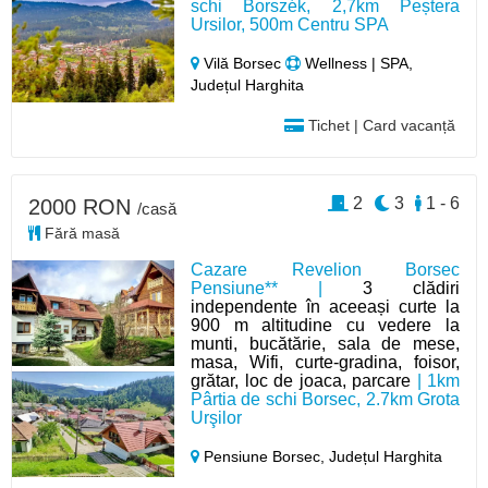
schi Borszék, 2,7km Peștera
Ursilor, 500m Centru SPA
Vilă Borsec
Wellness | SPA,
Județul Harghita
Tichet | Card vacanță
2
3
1 - 6
2000 RON
/casă
Fără masă
Cazare Revelion Borsec
Pensiune** |
3 clădiri
independente în aceeași curte la
900 m altitudine cu vedere la
munti, bucătărie, sala de mese,
masa, Wifi, curte-gradina, foisor,
grătar, loc de joaca, parcare
| 1km
Pârtia de schi Borsec, 2.7km Grota
Urşilor
Pensiune Borsec,
Județul Harghita