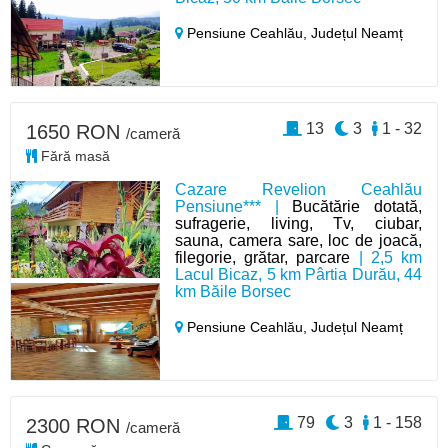
Pensiune Ceahlău,
Județul Neamț
13
3
1 - 32
1650 RON
/cameră
Fără masă
Cazare Revelion Ceahlău
Pensiune*** |
Bucătărie dotată,
sufragerie, living, Tv, ciubar,
sauna, camera sare, loc de joacă,
filegorie, grătar, parcare
| 2,5 km
Lacul Bicaz, 5 km Pârtia Durău, 44
km Băile Borsec
Pensiune Ceahlău,
Județul Neamț
79
3
1 - 158
2300 RON
/cameră