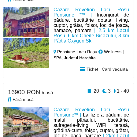
Cazare Revelion Lacu Rosu
Pensiune *** |
Inconjurat de
pădure, bucătărie dotata, living,
cuptor, grătar, foisor, loc de joaca,
hamace, parcare
| 2.5 km Lacul
Rosu, 6 km Cheile Bicazului, 8 km
Pârtia Oxygen Ski
Pensiune Lacu Roșu
Wellness |
SPA, Județul Harghita
Tichet | Card vacanță
20
3
1 - 40
16900 RON
/casă
Fără masă
Cazare Revelion Lacu Rosu
Pensiune** |
La liziera pădurii, pe
malul pârâului, bucătărie,
sufragerie-living, WiFi, terasă,
grădină-curte, foișor, cuptor, grătar,
loc de joacă, parcare
| 2km Lacul