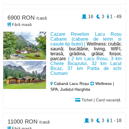
16
3
1 - 49
6900 RON
/casă
Fără masă
Cazare Revelion Lacu Roșu
Cabane (cabane de lemn si
casute tip butoi) |
Wellness: ciubăr,
saună; bucătărie, living, WIFI,
terasă, grădina, grătar, foișor,
parcare
| 2 km Lacu Rosu, 3 km
Cheile Bicazului, 32 km Lacul
Bicaz, 37 km Partia de schi
Ciumani
Cabană Lacu Roșu
Wellness |
SPA, Județul Harghita
Tichet | Card vacanță
9
3
1 - 18
11000 RON
/casă
Fără masă