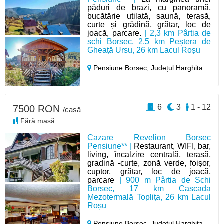
păduri de brazi, cu panoramă,
bucătărie utilată, saună, terasă,
curte și grădină, grătar, loc de
joacă, parcare.
| 2,3 km Pârtia de
schi Borsec, 2.5 km Peștera de
Gheață Ursu, 26 km Lacul Roșu
Pensiune Borsec,
Județul Harghita
6
3
1 - 12
7500 RON
/casă
Fără masă
Cazare Revelion Borsec
Pensiune** |
Restaurant, WIFI, bar,
living, încalzire centrală, terasă,
gradină -curte, zonă verde, foișor,
cuptor, grătar, loc de joacă,
parcare
| 900 m Pârtia de Schi
Borsec, 17 km Cascada
Mezotermală Toplița, 26 km Lacul
Roșu
Pensiune Borsec,
Județul Harghita