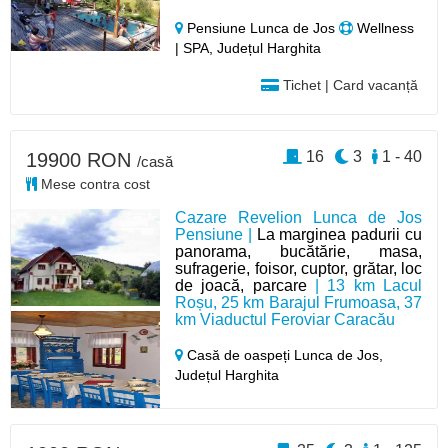
Pensiune Lunca de Jos
Wellness
| SPA, Județul Harghita
Tichet | Card vacanță
16
3
1 - 40
19900 RON
/casă
Mese contra cost
Cazare Revelion Lunca de Jos
Pensiune |
La marginea padurii cu
panorama, bucătărie, masa,
sufragerie, foisor, cuptor, grătar, loc
de joacă, parcare
| 13 km Lacul
Roșu, 25 km Barajul Frumoasa, 37
km Viaductul Feroviar Caracău
Casă de oaspeți Lunca de Jos,
Județul Harghita