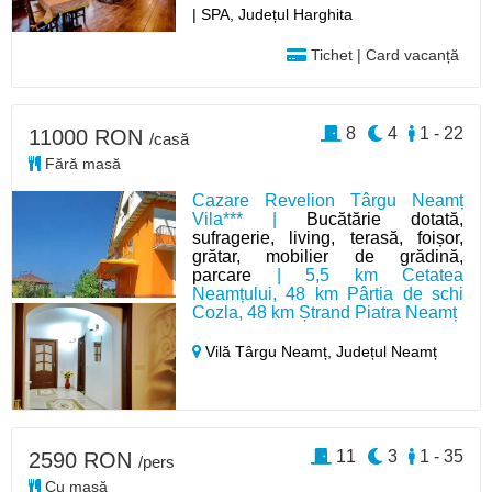
| SPA, Județul Harghita
Tichet | Card vacanță
8
4
1 - 22
11000 RON
/casă
Fără masă
Cazare Revelion Târgu Neamț
Vila*** |
Bucătărie dotată,
sufragerie, living, terasă, foișor,
grătar, mobilier de grădină,
parcare
| 5,5 km Cetatea
Neamțului, 48 km Pârtia de schi
Cozla, 48 km Ștrand Piatra Neamț
Vilă Târgu Neamț,
Județul Neamț
11
3
1 - 35
2590 RON
/pers
Cu masă