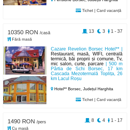
Tichet | Card vacanță
13
3
1 - 37
10350 RON
/casă
Fără masă
Cazare Revelion Borsec Hotel** |
Restaurant, masă, WIFI, centrală
termică, băi proprii și comune, Tv,
mic salon, curte, parcare
| 500 m
Pârtia de Schi Borsec, 17 km
Cascada Mezotermală Toplița, 26
km Lacul Roșu
Hotel** Borsec,
Județul Harghita
Tichet | Card vacanță
8
4
1 - 17
1490 RON
/pers
Cu masă