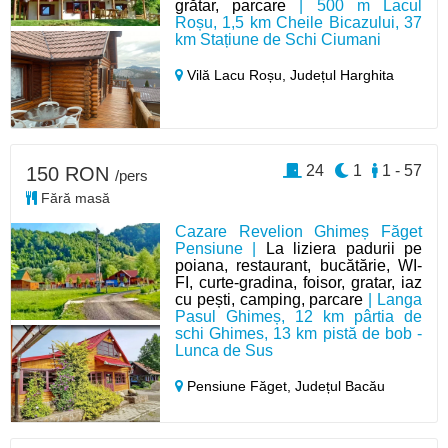
grătar, parcare
| 500 m Lacul
Roșu, 1,5 km Cheile Bicazului, 37
km Stațiune de Schi Ciumani
Vilă Lacu Roșu,
Județul Harghita
24
1
1 - 57
150 RON
/pers
Fără masă
Cazare Revelion Ghimeș Făget
Pensiune |
La liziera padurii pe
poiana, restaurant, bucătărie, WI-
FI, curte-gradina, foisor, gratar, iaz
cu pești, camping, parcare
| Langa
Pasul Ghimeș, 12 km pârtia de
schi Ghimes, 13 km pistă de bob -
Lunca de Sus
Pensiune Făget,
Județul Bacău