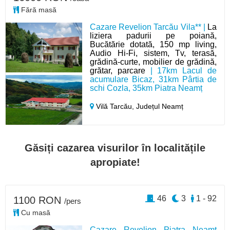
Fără masă
Cazare Revelion Tarcău Vila** |
La
liziera padurii pe poiană,
Bucătărie dotată, 150 mp living,
Audio Hi-Fi, sistem, Tv, terasă,
grădină-curte, mobilier de grădină,
grătar, parcare
| 17km Lacul de
acumulare Bicaz, 31km Pârtia de
schi Cozla, 35km Piatra Neamț
Vilă Tarcău,
Județul Neamț
Găsiți cazarea visurilor în localitățile
apropiate!
46
3
1 - 92
1100 RON
/pers
Cu masă
Cazare Revelion Piatra Neamț