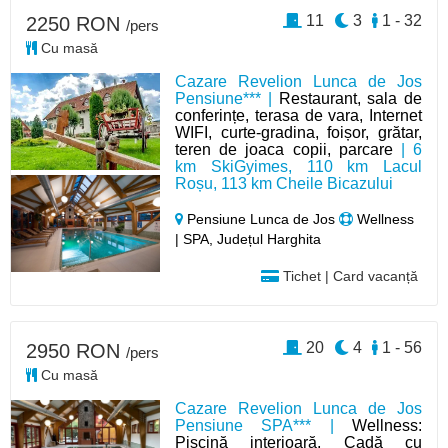
11
3
1 - 32
2250 RON
/pers
Cu masă
Cazare Revelion Lunca de Jos
Pensiune*** |
Restaurant, sala de
conferințe, terasa de vara, Internet
WIFI, curte-gradina, foișor, grătar,
teren de joaca copii, parcare
| 6
km SkiGyimes, 110 km Lacul
Roșu, 113 km Cheile Bicazului
Pensiune Lunca de Jos
Wellness
| SPA, Județul Harghita
Tichet | Card vacanță
20
4
1 - 56
2950 RON
/pers
Cu masă
Cazare Revelion Lunca de Jos
Pensiune SPA*** |
Wellness:
Piscină interioară, Cadă cu