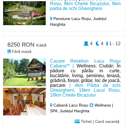
Rosu, 8km Cheile Bicazului, 8km
partia de schi Gheorgheni
Pensiune Lacu Roșu,
Județul
Harghita
4
4
1 - 12
8250 RON
/casă
Fără masă
Cazare Revelion Lacu Roșu
Cabana** |
Wellness: Ciubăr; În
pădure cu pârâu in curte,
bucătărie, living, șemineu, terasă,
grădină, foișor, grătar, loc de joacă,
parcare
| 4km Pârtia de schi
Gheorgheni, 16km Lacul Roșu,
18km Cheile Bicazului
Cabană Lacu Roșu
Wellness |
SPA, Județul Harghita
Tichet | Card vacanță