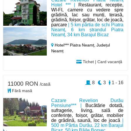
Hotel *** |
Restaurant, recepție,
WI-FI, camere cu vedere spre
grădină, lac sau munți, terasă,
grădină, foișor, grătar, loc de joacă,
parcare
| 5 km pârtia de schi Piatra
Neamț, 6 km ștrandul Piatra
Neamț, 34 km Barajul Bicaz
Hotel*** Piatra Neamț,
Județul
Neamț
Tichet | Card vacanță
8
3
1 - 16
11000 RON
/casă
Fără masă
Cazare Revelion Durău
Pensiune*** |
Bucătărie dotată,
sufragerie, living, sală de
conferințe, foișor, grătar, mobilier
de grădină, saună, loc de joacă
|
500 m Pârtia Durău, 22 km Barajul
Bicaz, 50 km Băile Borsec