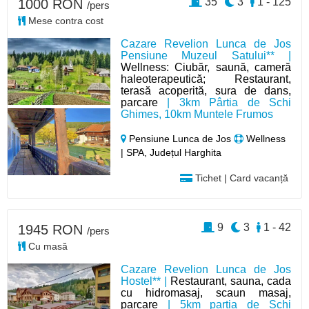
35
3
1 - 125
1000 RON
/pers
Mese contra cost
Cazare Revelion Lunca de Jos
Pensiune Muzeul Satului** |
Wellness: Ciubăr, saună, cameră
haleoterapeutică; Restaurant,
terasă acoperită, sura de dans,
parcare
| 3km Pârtia de Schi
Ghimes, 10km Muntele Frumos
Pensiune Lunca de Jos
Wellness
| SPA, Județul Harghita
Tichet | Card vacanță
9
3
1 - 42
1945 RON
/pers
Cu masă
Cazare Revelion Lunca de Jos
Hostel** |
Restaurant, sauna, cada
cu hidromasaj, scaun masaj,
parcare
| 5km partia de Schi