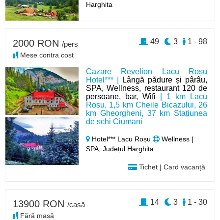
Harghita
49
3
1 - 98
2000 RON
/pers
Mese contra cost
Cazare Revelion Lacu Roșu
Hotel*** |
Lângă pădure și pârâu,
SPA, Wellness, restaurant 120 de
persoane, bar, Wifi
| 1 km Lacu
Rosu, 1,5 km Cheile Bicazului, 26
km Gheorgheni, 37 km Stațiunea
de schi Ciumani
Hotel*** Lacu Roșu
Wellness |
SPA, Județul Harghita
Tichet | Card vacanță
14
3
1 - 30
13900 RON
/casă
Fără masă