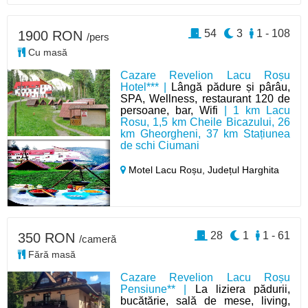
54
3
1 - 108
1900 RON
/pers
Cu masă
Cazare Revelion Lacu Roșu
Hotel*** |
Lângă pădure și pârâu,
SPA, Wellness, restaurant 120 de
persoane, bar, Wifi
| 1 km Lacu
Rosu, 1,5 km Cheile Bicazului, 26
km Gheorgheni, 37 km Stațiunea
de schi Ciumani
Motel Lacu Roșu,
Județul Harghita
28
1
1 - 61
350 RON
/cameră
Fără masă
Cazare Revelion Lacu Roșu
Pensiune** |
La liziera pădurii,
bucătărie, sală de mese, living,