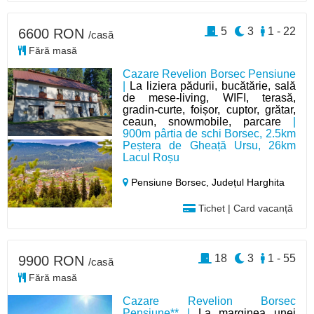
5
3
1 - 22
6600 RON
/casă
Fără masă
Cazare Revelion Borsec Pensiune
|
La liziera pădurii, bucătărie, sală
de mese-living, WIFI, terasă,
gradin-curte, foișor, cuptor, grătar,
ceaun, snowmobile, parcare
|
900m pârtia de schi Borsec, 2.5km
Peștera de Gheață Ursu, 26km
Lacul Roșu
Pensiune Borsec,
Județul Harghita
Tichet | Card vacanță
18
3
1 - 55
9900 RON
/casă
Fără masă
Cazare Revelion Borsec
Pensiune** |
La marginea unei