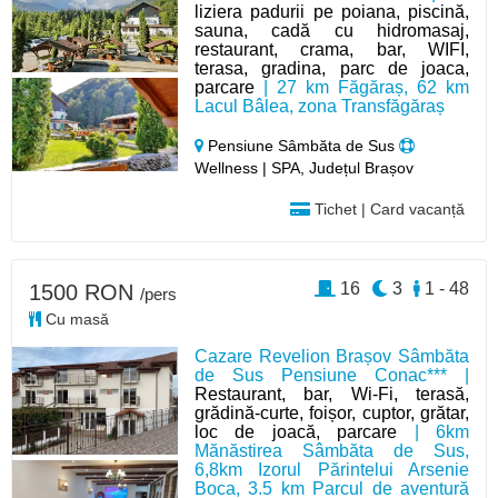
liziera padurii pe poiana, piscină,
sauna, cadă cu hidromasaj,
restaurant, crama, bar, WIFI,
terasa, gradina, parc de joaca,
parcare
| 27 km Făgăraș, 62 km
Lacul Bâlea, zona Transfăgăraș
Pensiune Sâmbăta de Sus
Wellness | SPA, Județul Brașov
Tichet | Card vacanță
16
3
1 - 48
1500 RON
/pers
Cu masă
Cazare Revelion Brașov Sâmbăta
de Sus Pensiune Conac*** |
Restaurant, bar, Wi-Fi, terasă,
grădină-curte, foișor, cuptor, grătar,
loc de joacă, parcare
| 6km
Mănăstirea Sâmbăta de Sus,
6,8km Izorul Părintelui Arsenie
Boca, 3.5 km Parcul de aventură