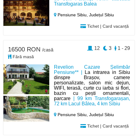
Transfogaras Balea
Pensiune Sibiu,
Județul Sibiu
Tichet | Card vacanță
12
3
1 - 29
16500 RON
/casă
Fără masă
Revelion Cazare Șelimbăr
Pensiune** |
La intrarea in Sibiu
dinspre Brașov, camere
personalizate, salon mic dejun,
WIFI, terasă, curte cu iarba si flori,
bazin cu pești ornamentali,
parcare
| 99 km Transfogarașan,
72 km Lacul Bâlea, 4 km Sibiu
Pensiune Sibiu,
Județul Sibiu
Tichet | Card vacanță