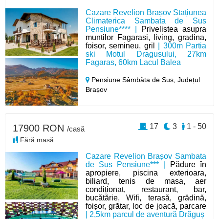
Cazare Revelion Brașov Stațiunea
Climaterica Sambata de Sus
Pensiune**** |
Privelistea asupra
muntilor Fagarasi, living, gradina,
foisor, semineu, gril
| 300m Partia
ski Motul Dragusului, 27km
Fagaras, 60km Lacul Balea
Pensiune Sâmbăta de Sus,
Județul
Brașov
17
3
1 - 50
17900 RON
/casă
Fără masă
Cazare Revelion Brașov Sambata
de Sus Pensiune*** |
Pădure în
apropiere, piscina exterioara,
biliard, tenis de masa, aer
condiționat, restaurant, bar,
bucătărie, Wifi, terasă, grădină,
foișor, grătar, loc de joacă, parcare
| 2,5km parcul de aventură Drăguș