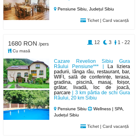
Pensiune Sibiu,
Județul Sibiu
Tichet | Card vacanță
12
3
1 - 22
1680 RON
/pers
Cu masă
Cazare Revelion Sibiu Gura
Râului Pensiune*** |
La liziera
padurii, lânga râu, restaurant, bar,
WIFI, sală de conferințe, terasa,
gradina, piscină, masaj, foișor,
grătar, livadă, loc de joacă,
parcare
| 3 km pârtia de schi Gura
Râului, 20 km Sibiu
Pensiune Sibiu
Wellness | SPA,
Județul Sibiu
Tichet | Card vacanță