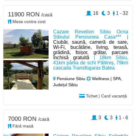
16
3
1 - 32
11900 RON
/casă
Mese contra cost
Cazare Revelion Sibiu Ocna
Sibiului Pensiunea Casa*** |
Ciubăr, saună, cameră de sare,
Wi-Fi, bucătărie, living, terasă,
grădină, foișor, grătar, parcare
închisă gratuită
| 18km Sibiu,
41km pârtia de schi Păltiniș, 79km
cascada Transfogaras Balea
Pensiune Sibiu
Wellness | SPA,
Județul Sibiu
Tichet | Card vacanță
3
3
1 - 6
7000 RON
/casă
Fără masă