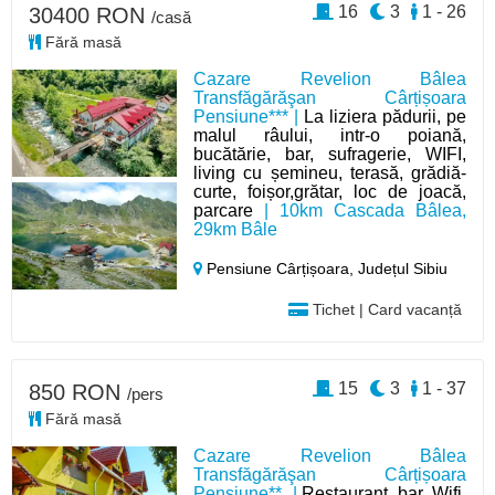
16
3
1 - 26
30400 RON
/casă
Fără masă
Cazare Revelion Bâlea
Transfăgărăşan Cârțișoara
Pensiune*** |
La liziera pădurii, pe
malul râului, intr-o poiană,
bucătărie, bar, sufragerie, WIFI,
living cu șemineu, terasă, grădiă-
curte, foișor,grătar, loc de joacă,
parcare
| 10km Cascada Bâlea,
29km Bâle
Pensiune Cârțișoara,
Județul Sibiu
Tichet | Card vacanță
15
3
1 - 37
850 RON
/pers
Fără masă
Cazare Revelion Bâlea
Transfăgărăşan Cârțișoara
Pensiune** |
Restaurant, bar, Wifi,