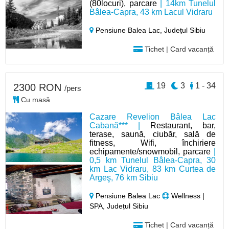
(80locuri), parcare
| 14km Tunelul
Bâlea-Capra, 43 km Lacul Vidraru
Pensiune Balea Lac,
Județul Sibiu
Tichet | Card vacanță
19
3
1 - 34
2300 RON
/pers
Cu masă
Cazare Revelion Bâlea Lac
Cabană*** |
Restaurant, bar,
terase, saună, ciubăr, sală de
fitness, Wifi, închiriere
echipamente/snowmobil, parcare
|
0,5 km Tunelul Bâlea-Capra, 30
km Lac Vidraru, 83 km Curtea de
Argeş, 76 km Sibiu
Pensiune Balea Lac
Wellness |
SPA, Județul Sibiu
Tichet | Card vacanță