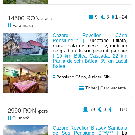
9
3
1 - 24
14500 RON
/casă
Fără masă
Cazare Revelion Cârța
Pensiune*** |
Bucătărie utilată,
masă, sală de mese, Tv, mobilier
de grădină, foișor, pescuit, parcare
| 19 km Bâlea Cascada, 22 km
Pârtia de schi Bâlea, 39 km Lacul
Bâlea
Pensiune Cârța,
Județul Sibiu
Tichet | Card vacanță
59
3
1 - 160
2990 RON
/pers
Cu masă
Cazare Revelion Brașov Sâmbata
de Sus Pensiune SPA*** |
La