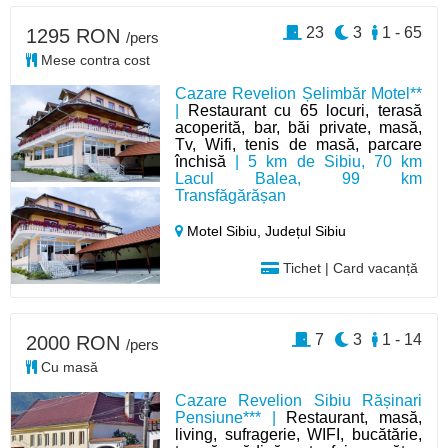
23
3
1 - 65
1295 RON
/pers
Mese contra cost
Cazare Revelion Șelimbăr Motel**
|
Restaurant cu 65 locuri, terasă
acoperită, bar, băi private, masă,
Tv, Wifi, tenis de masă, parcare
închisă
| 5 km de Sibiu, 70 km
Lacul Balea, 99 km
Transfăgărășan
Motel Sibiu,
Județul Sibiu
Tichet | Card vacanță
7
3
1 - 14
2000 RON
/pers
Cu masă
Cazare Revelion Sibiu Rășinari
Pensiune*** |
Restaurant, masă,
living, sufragerie, WIFI, bucătărie,