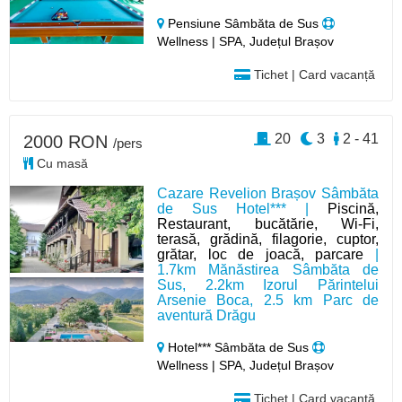
Pensiune Sâmbăta de Sus
Wellness | SPA, Județul Brașov
Tichet | Card vacanță
20
3
2 - 41
2000 RON
/pers
Cu masă
Cazare Revelion Brașov Sâmbăta
de Sus Hotel*** |
Piscină,
Restaurant, bucătărie, Wi-Fi,
terasă, grădină, filagorie, cuptor,
grătar, loc de joacă, parcare
|
1.7km Mănăstirea Sâmbăta de
Sus, 2.2km Izorul Părintelui
Arsenie Boca, 2.5 km Parc de
aventură Drăgu
Hotel*** Sâmbăta de Sus
Wellness | SPA, Județul Brașov
Tichet | Card vacanță