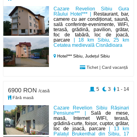
Cazare Revelion Sibiu Gura
Râului Hotel*** |
Restaurant, bar,
camere cu aer condiționat, saună,
sală conferințe-evenimente, WiFi,
terasă, grădină, pavilion, grătar,
foc de tabără, loc de joacă,
parcare
| 18 km Sibiu, 25 km
Cetatea medievală Cisnădioara
Hotel*** Sibiu,
Județul Sibiu
Tichet | Card vacanță
5
3
1 - 14
6900 RON
/casă
Fără masă
Cazare Revelion Sibiu Rășinari
Pensiune*** |
Sală de mese,
masă, Internet WIFI, terasă,
grădină-curte, foișor, cuptor, grătar,
loc de joacă, parcare
| 13 km
Palatul Brukenthal din Sibiu, 17