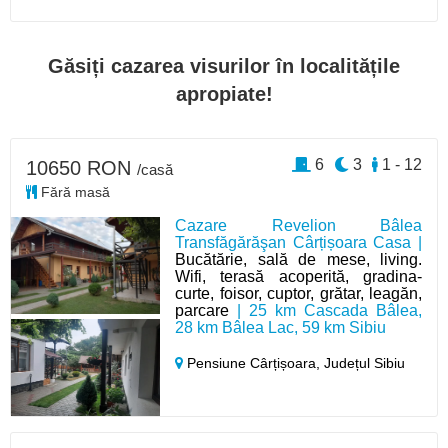
Găsiți cazarea visurilor în localitățile
apropiate!
6
3
1 - 12
10650 RON
/casă
Fără masă
Cazare Revelion Bâlea
Transfăgărăşan Cârțișoara Casa |
Bucătărie, sală de mese, living.
Wifi, terasă acoperită, gradina-
curte, foisor, cuptor, grătar, leagăn,
parcare
| 25 km Cascada Bâlea,
28 km Bâlea Lac, 59 km Sibiu
Pensiune Cârțișoara,
Județul Sibiu