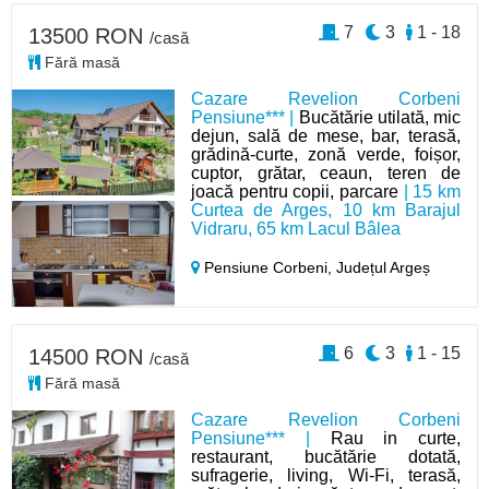
7
3
1 - 18
13500 RON
/casă
Fără masă
Cazare Revelion Corbeni
Pensiune*** |
Bucătărie utilată, mic
dejun, sală de mese, bar, terasă,
grădină-curte, zonă verde, foișor,
cuptor, grătar, ceaun, teren de
joacă pentru copii, parcare
| 15 km
Curtea de Arges, 10 km Barajul
Vidraru, 65 km Lacul Bâlea
Pensiune Corbeni,
Județul Argeș
6
3
1 - 15
14500 RON
/casă
Fără masă
Cazare Revelion Corbeni
Pensiune*** |
Rau in curte,
restaurant, bucătărie dotată,
sufragerie, living, Wi-Fi, terasă,