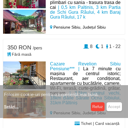
plimbari cu sania - trasura trasa de
cai
| 0,5 km Paltinis, 3 km Partia
de Schi Gura Râului, 4 km Baraj
Gura Râului, 17 k
Pensiune Sibiu,
Județul Sibiu
8
1
1 - 22
350 RON
/pers
Fără masă
Cazare Revelion Sibiu
Pensiune*** |
La 7 minute cu
mașina de centrul istoric;
Restaurant, aer condiționat,
apartamente cu bucătărie, camere,
Wi-Fi, terasă, curte-grădină, grătar,
parcare
| 3,5km centrul vechi,
Folosim cookie-uri pentru o experiență mai bună.
18km Băile Sărate Ocna Sibiului,
31km Păltiniș
Setări
...
Refuz
Accept
Pensiune Sibiu,
Județul Sibiu
Tichet | Card vacanță