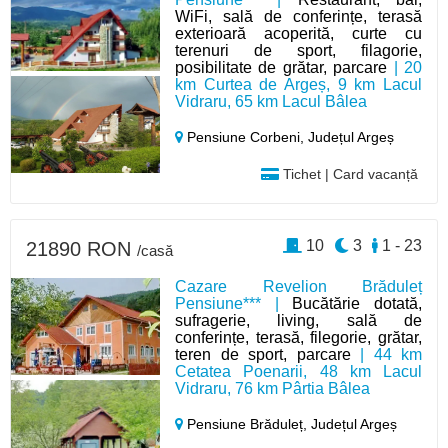
WiFi, sală de conferințe, terasă
exterioară acoperită, curte cu
terenuri de sport, filagorie,
posibilitate de grătar, parcare
| 20
km Curtea de Argeș, 9 km Lacul
Vidraru, 65 km Lacul Bâlea
Pensiune Corbeni,
Județul Argeș
Tichet | Card vacanță
10
3
1 - 23
21890 RON
/casă
Cazare Revelion Brăduleț
Pensiune*** |
Bucătărie dotată,
sufragerie, living, sală de
conferințe, terasă, filegorie, grătar,
teren de sport, parcare
| 44 km
Cetatea Poenarii, 48 km Lacul
Vidraru, 76 km Pârtia Bâlea
Pensiune Brăduleț,
Județul Argeș