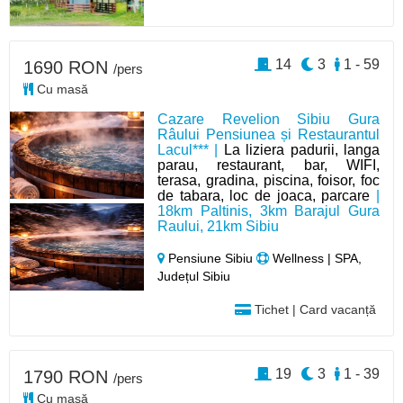
14
3
1 - 59
1690 RON
/pers
Cu masă
Cazare Revelion Sibiu Gura
Râului Pensiunea și Restaurantul
Lacul*** |
La liziera padurii, langa
parau, restaurant, bar, WIFI,
terasa, gradina, piscina, foisor, foc
de tabara, loc de joaca, parcare
|
18km Paltinis, 3km Barajul Gura
Raului, 21km Sibiu
Pensiune Sibiu
Wellness | SPA,
Județul Sibiu
Tichet | Card vacanță
19
3
1 - 39
1790 RON
/pers
Cu masă