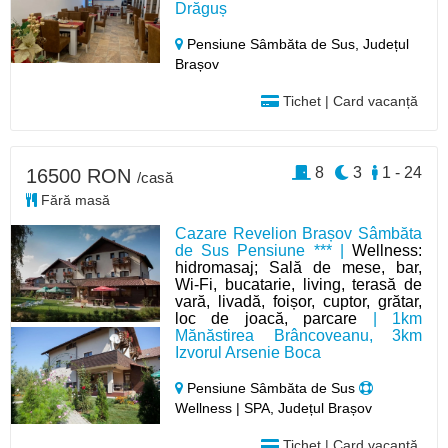
Drăguș
Pensiune Sâmbăta de Sus,
Județul
Brașov
Tichet | Card vacanță
8
3
1 - 24
16500 RON
/casă
Fără masă
Cazare Revelion Brașov Sâmbăta
de Sus Pensiune *** |
Wellness:
hidromasaj; Sală de mese, bar,
Wi-Fi, bucatarie, living, terasă de
vară, livadă, foișor, cuptor, grătar,
loc de joacă, parcare
| 1km
Mănăstirea Brâncoveanu, 3km
Izvorul Arsenie Boca
Pensiune Sâmbăta de Sus
Wellness | SPA, Județul Brașov
Tichet | Card vacanță