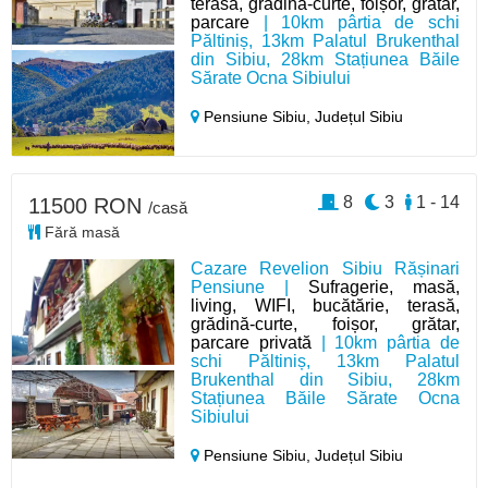
terasă, grădină-curte, foișor, grătar,
parcare
| 10km pârtia de schi
Păltiniș, 13km Palatul Brukenthal
din Sibiu, 28km Stațiunea Băile
Sărate Ocna Sibiului
Pensiune Sibiu,
Județul Sibiu
8
3
1 - 14
11500 RON
/casă
Fără masă
Cazare Revelion Sibiu Rășinari
Pensiune |
Sufragerie, masă,
living, WIFI, bucătărie, terasă,
grădină-curte, foișor, grătar,
parcare privată
| 10km pârtia de
schi Păltiniș, 13km Palatul
Brukenthal din Sibiu, 28km
Stațiunea Băile Sărate Ocna
Sibiului
Pensiune Sibiu,
Județul Sibiu