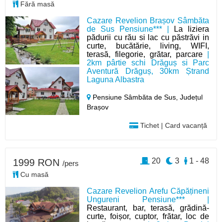
Fără masă
Cazare Revelion Brașov Sâmbăta
de Sus Pensiune*** |
La liziera
pădurii cu rău si lac cu păstrăvi in
curte, bucătărie, living, WIFI,
terasă, filegorie, grătar, parcare
|
2km pârtie schi Drăguș si Parc
Aventură Drăguș, 30km Ștrand
Laguna Albastra
Pensiune Sâmbăta de Sus,
Județul
Brașov
Tichet | Card vacanță
20
3
1 - 48
1999 RON
/pers
Cu masă
Cazare Revelion Arefu Căpățineni
Ungureni Pensiune*** |
Restaurant, bar, terasă, grădină-
curte, foișor, cuptor, frătar, loc de