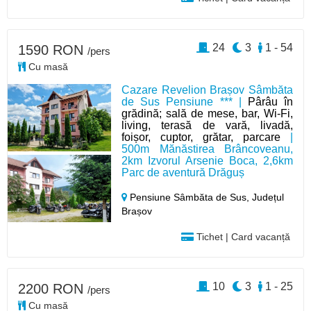
24
3
1 - 54
1590 RON
/pers
Cu masă
Cazare Revelion Brașov Sâmbăta
de Sus Pensiune *** |
Pârâu în
grădină; sală de mese, bar, Wi-Fi,
living, terasă de vară, livadă,
foișor, cuptor, grătar, parcare
|
500m Mănăstirea Brâncoveanu,
2km Izvorul Arsenie Boca, 2,6km
Parc de aventură Drăguș
Pensiune Sâmbăta de Sus,
Județul
Brașov
Tichet | Card vacanță
10
3
1 - 25
2200 RON
/pers
Cu masă