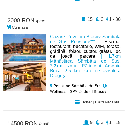
15
3
1 - 30
2000 RON
/pers
Cu masă
Cazare Revelion Brașov Sâmbăta
de Sus Pensiune*** |
Piscină,
restaurant, bucătărie, WiFi, terasă,
grădină, foișor, cuptor, grătar, loc
de joacă, parcare
| 1.7km
Mănăstirea Sâmbăta de Sus,
2.2km Izorul Părintelui Arsenie
Boca, 2.5 km Parc de aventură
Drăguș
Pensiune Sâmbăta de Sus
Wellness | SPA, Județul Brașov
Tichet | Card vacanță
9
3
1 - 18
14500 RON
/casă