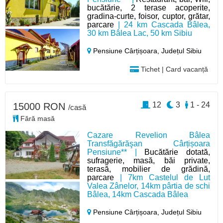
bucătărie, 2 terase acoperite,
gradina-curte, foisor, cuptor, grătar,
parcare
| 24 km Cascada Bâlea,
30 km Bâlea Lac, 50 km Sibiu
Pensiune Cârțișoara,
Județul Sibiu
Tichet | Card vacanță
12
3
1 - 24
15000 RON
/casă
Fără masă
Cazare Revelion Bâlea
Transfăgărăşan Cârțișoara
Pensiune** |
Bucătărie dotată,
sufragerie, masă, băi private,
terasă, mobilier de grădină,
parcare
| 7km Castelul de Lut
Valea Zânelor, 14km pârtia de schi
Bâlea, 14km Cascada Bâlea
Pensiune Cârțișoara,
Județul Sibiu