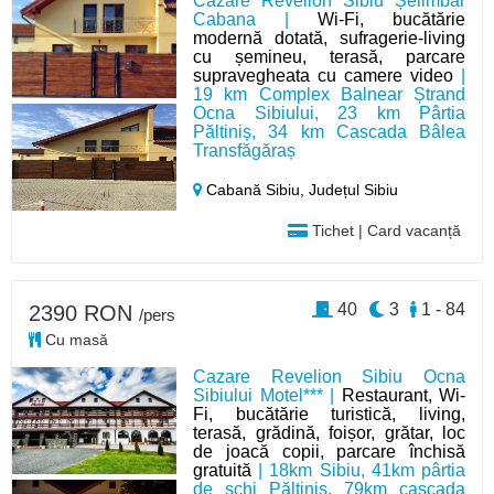
Cazare Revelion Sibiu Șelimbăr
Cabana |
Wi-Fi, bucătărie
modernă dotată, sufragerie-living
cu șemineu, terasă, parcare
supravegheata cu camere video
|
19 km Complex Balnear Ștrand
Ocna Sibiului, 23 km Pârtia
Păltiniș, 34 km Cascada Bâlea
Transfăgăraș
Cabană Sibiu,
Județul Sibiu
Tichet | Card vacanță
40
3
1 - 84
2390 RON
/pers
Cu masă
Cazare Revelion Sibiu Ocna
Sibiului Motel*** |
Restaurant, Wi-
Fi, bucătărie turistică, living,
terasă, grădină, foișor, grătar, loc
de joacă copii, parcare închisă
gratuită
| 18km Sibiu, 41km pârtia
de schi Păltiniș, 79km cascada