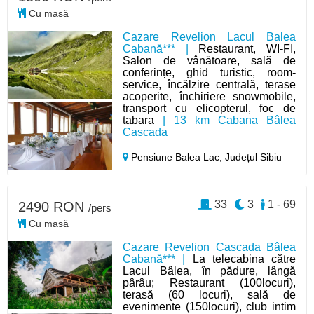
Cu masă
Cazare Revelion Lacul Balea
Cabană*** |
Restaurant, WI-FI,
Salon de vânătoare, sală de
conferințe, ghid turistic, room-
service, încălzire centrală, terase
acoperite, închiriere snowmobile,
transport cu elicopterul, foc de
tabara
| 13 km Cabana Bâlea
Cascada
Pensiune Balea Lac,
Județul Sibiu
33
3
1 - 69
2490 RON
/pers
Cu masă
Cazare Revelion Cascada Bâlea
Cabană*** |
La telecabina către
Lacul Bâlea, în pădure, lângă
pârâu; Restaurant (100locuri),
terasă (60 locuri), sală de
evenimente (150locuri), club intim