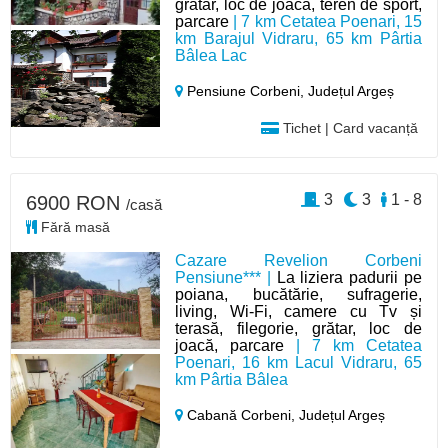
grătar, loc de joacă, teren de sport,
parcare
| 7 km Cetatea Poenari, 15
km Barajul Vidraru, 65 km Pârtia
Bâlea Lac
Pensiune Corbeni,
Județul Argeș
Tichet | Card vacanță
3
3
1 - 8
6900 RON
/casă
Fără masă
Cazare Revelion Corbeni
Pensiune*** |
La liziera padurii pe
poiana, bucătărie, sufragerie,
living, Wi-Fi, camere cu Tv și
terasă, filegorie, grătar, loc de
joacă, parcare
| 7 km Cetatea
Poenari, 16 km Lacul Vidraru, 65
km Pârtia Bâlea
Cabană Corbeni,
Județul Argeș