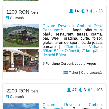
14
3
1 - 28
1200 RON
/pers
Cu masă
Cazare Revelion Corbeni Oești
Pensiune*** |
Lângă pădure și
pârâu, restaurant, terasă, cramă,
bar, Wi-Fi, gradină, curte, foișor,
grătar, teren de sport, loc de joacă,
parcare
| 22km Lacul Vidraru,
69km Băile Olănești, 71km pârtia
de schi Bâlea
Pensiune Corbeni,
Județul Argeș
Tichet | Card vacanță
47
3
1 - 108
2200 RON
/pers
Cu masă
Cazare Revelion Corbeni
Pensiune*** |
Restaurant, bar,