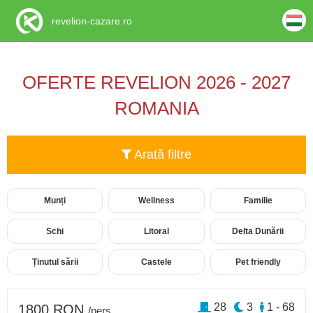
revelion-cazare.ro
OFERTE REVELION 2026 - 2027
ROMANIA
Arată filtre
Munți
Wellness
Familie
Schi
Litoral
Delta Dunării
Ținutul sării
Castele
Pet friendly
28
3
1 - 68
1800 RON
/pers