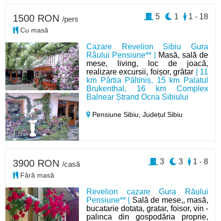
5
1
1 - 18
1500 RON
/pers
Cu masă
Cazare Revelion Sibiu Gura
Râului Pensiune** |
Masă, sală de
mese, living, loc de joacă,
realizare excursii, foișor, grătar
| 11
km Pârtia Păltiniș, 15 km Palatul
Brukenthal, 16 km Complex
Balnear Ștrand Ocna Sibiului
Pensiune Sibiu,
Județul Sibiu
3
3
1 - 8
3900 RON
/casă
Fără masă
Revelion cazare Gura Răului
Pensiune** |
Sală de mese,, masă,
bucatarie dotata, gratar, foisor, vin -
palinca din gospodăria proprie,