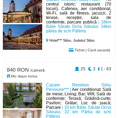
centrul istoric: restaurant (70
locuri), Cafenea, aer condiționat,
Wi-Fi, sală de fitness, jacuzzi, 2
terase, recepție, sala de
conferințe, parcare publică
| 18km
Băile Sărate Ocna Sibiului, 34km
pârtia de schi Păltiniș
Hotel*** Sibiu,
Județul Sibiu
Tichet | Card vacanță
25
3
1 - 63
840 RON
/cameră
Mic dejun inclus
Cazare Revelion Sibiu
Pensiune*** |
Aer condiționat; Sală
de mese; Living; Bar; Wifi; Sală de
conferințe; Terasă; Grădină-curte;
Pavilon; Grătar; Loc de joacă;
Parcare
| 10 km Băile Sărate Ocna
Sibiului, 22 km Pârtia de schi
Păltiniș