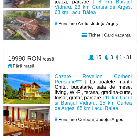
joacă, parcare
| 8 km Barajul
Vidraru, 23 km Curtea de Arges,
63 km Lacul Bâlea
Pensiune Arefu,
Județul Argeș
Tichet | Card vacanță
15
3
1 - 31
19990 RON
/casă
Fără masă
Cazare Revelion Corbeni
Pensiune*** |
La poalele muntii
Ghitu, bucatarie, sala de mese,
living, WI-FI, terasa, gradina-curte,
foisor, gratar, parcare
| 10 km Lacul
si Barajul Vidraru, 15 km Curtea
de Arges, 65 km Lacul Balea
Pensiune Corbeni,
Județul Argeș