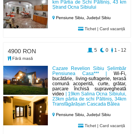
km Pârtia de Schi Păltiniș, 43 km
Ștrand Ocna Sibiului
Pensiune Sibiu,
Județul Sibiu
Tichet | Card vacanță
5
0
1 - 12
4900 RON
Fără masă
Cazare Revelion Sibiu Șelimbăr
Pensiunea Casa*** |
Wi-Fi,
bucătărie, living-sufragerie, terasă
comună acoperită, curte, grătar,
parcare închisă supravegheată
video
| 19km Salina Ocna Sibiului,
23km pârtia de schi Păltiniș, 34km
Transfăgărășan Cascada Bâlea
Pensiune Sibiu,
Județul Sibiu
Tichet | Card vacanță