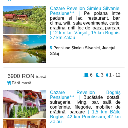
Cazare Revelion Simleu Silvaniei
Pensiune*** |
Pe poiana intre
padure si lac, restaurant, bar,
clima, wifi, sala evenimente, curte,
gradina, grill, loc de joaca, parcare
| 12 km lac Vârşolţ, 15 km Boghis,
27 km Zalau
Pensiune Șimleu Silvaniei,
Județul
Sălaj
6
3
1 - 12
6900 RON
/casă
Fără masă
Cazare Revelion Boghiș
Pensiune*** |
Bucătărie dotată,
sufragerie, living, bar, sală de
conferințe, filegorie, mobilier de
grădină, parcare
| 1,5 km Băile
Boghiș, 42 km Porolissum, 42 km
Zalău