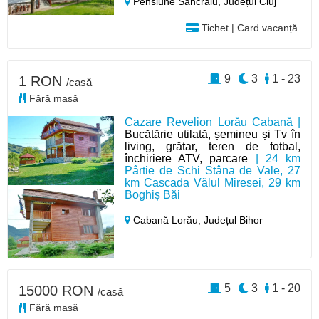
Pensiune Sâncraiu,
Județul Cluj
Tichet | Card vacanță
9
3
1 - 23
1 RON
/casă
Fără masă
Cazare Revelion Lorău Cabană |
Bucătărie utilată, șemineu și Tv în
living, grătar, teren de fotbal,
închiriere ATV, parcare
| 24 km
Pârtie de Schi Stâna de Vale, 27
km Cascada Vălul Miresei, 29 km
Boghiș Băi
Cabană Lorău,
Județul Bihor
5
3
1 - 20
15000 RON
/casă
Fără masă