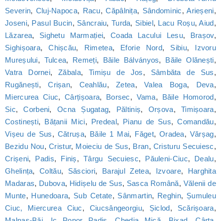
Severin
,
Cluj-Napoca
,
Racu
,
Căpâlnița
,
Sândominic
,
Arieșeni
,
Joseni
,
Pasul Bucin
,
Sâncraiu
,
Turda
,
Sibiel
,
Lacu Roșu
,
Aiud
,
Lăzarea
,
Sighetu Marmației
,
Coada Lacului Lesu
,
Brașov
,
Sighișoara
,
Chișcău
,
Rimetea
,
Eforie Nord
,
Sibiu
,
Izvoru
Mureșului
,
Tulcea
,
Remeți
,
Băile Bálványos
,
Băile Olănești
,
Vatra Dornei
,
Zăbala
,
Timișu de Jos
,
Sâmbăta de Sus
,
Rugănești
,
Crișan
,
Ceahlău
,
Zetea
,
Valea Boga
,
Deva
,
Miercurea Ciuc
,
Cârțișoara
,
Borsec
,
Vama
,
Băile Homorod
,
Sic
,
Corbeni
,
Ocna Șugatag
,
Păltiniș
,
Orșova
,
Timișoara
,
Costinești
,
Bățanii Mici
,
Predeal
,
Pianu de Sus
,
Comandău
,
Vișeu de Sus
,
Cătrușa
,
Băile 1 Mai
,
Făget
,
Oradea
,
Vărșag
,
Bezidu Nou
,
Cristur
,
Moieciu de Sus
,
Bran
,
Cristuru Secuiesc
,
Crișeni
,
Padis
,
Finiș
,
Târgu Secuiesc
,
Păuleni-Ciuc
,
Dealu
,
Ghelința
,
Coltău
,
Săsciori
,
Barajul Zetea
,
Izvoare
,
Harghita
Madaras
,
Dubova
,
Hidișelu de Sus
,
Sasca Română
,
Vălenii de
Munte
,
Hunedoara
,
Sub Cetate
,
Sânmartin
,
Reghin
,
Șumuleu
Ciuc, Miercurea Ciuc
,
Ciucsângeorgiu
,
Șiclod
,
Scărișoara
,
Malnaș-Băi
,
Ic Ponor Padis
,
Chedia Mică
,
Bixad
,
Cârța
,