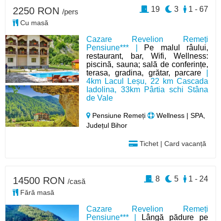
19
3
1 - 67
2250 RON
/pers
Cu masă
Cazare Revelion Remeți
Pensiune*** |
Pe malul râului,
restaurant, bar, Wifi, Wellness:
piscină, sauna; sală de conferințe,
terasa, gradina, grătar, parcare
|
4km Lacul Leșu, 22 km Cascada
Iadolina, 33km Pârtia schi Stâna
de Vale
Pensiune Remeți
Wellness | SPA,
Județul Bihor
Tichet | Card vacanță
8
5
1 - 24
14500 RON
/casă
Fără masă
Cazare Revelion Remeți
Pensiune*** |
Lângă pădure pe