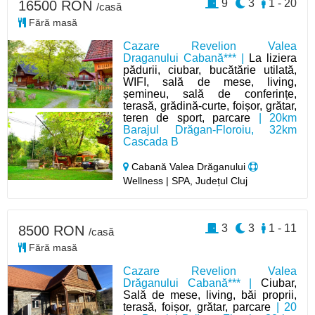
9
3
1 - 20
16500 RON
/casă
Fără masă
Cazare Revelion Valea
Draganului Cabană*** |
La liziera
pădurii, ciubar, bucătărie utilată,
WIFI, sală de mese, living,
șemineu, sală de conferințe,
terasă, grădină-curte, foișor, grătar,
teren de sport, parcare
| 20km
Barajul Drăgan-Floroiu, 32km
Cascada B
Cabană Valea Drăganului
Wellness | SPA, Județul Cluj
3
3
1 - 11
8500 RON
/casă
Fără masă
Cazare Revelion Valea
Drăganului Cabană*** |
Ciubar,
Sală de mese, living, băi proprii,
terasă, foișor, grătar, parcare
| 20