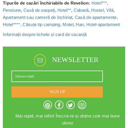
Tipurile de cazări închiriabile de Revelion:
Hotel***
,
Pensiune
,
Casă de oaspeți
,
Hotel**
,
Cabană
,
Hostel
,
Vilă
,
Apartament sau cameră de închiriat
,
Casă de apartamente
,
Hotel****
,
Căsuțe tip camping
,
Motel
,
Han
,
Hotel-apartament
Informații despre tichete și card de vacanță
NEWSLETTER
SIGN UP
Mai rapid, mai ieftin! Înscrie-te și obține cele mai bune
oferte