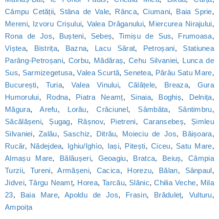
Câmpu Cetății
,
Stâna de Vale
,
Rânca
,
Ciumani
,
Baia Sprie
,
Mereni
,
Izvoru Crișului
,
Valea Drăganului
,
Miercurea Nirajului
,
Rona de Jos
,
Bușteni
,
Sebeș
,
Timișu de Sus
,
Frumoasa
,
Viștea
,
Bistrița
,
Bazna
,
Lacu Sărat
,
Petroșani
,
Statiunea
Parâng-Petroșani
,
Corbu
,
Mădăraș
,
Cehu Silvaniei
,
Lunca de
Sus
,
Sarmizegetusa
,
Valea Scurtă
,
Senetea
,
Pârâu Satu Mare
,
București
,
Turia
,
Valea Vinului
,
Călățele
,
Breaza
,
Gura
Humorului
,
Rodna
,
Piatra Neamț
,
Sinaia
,
Boghiș
,
Delnița
,
Măgura
,
Arefu
,
Lorău
,
Crăciunel
,
Sâmbăta
,
Sântimbru
,
Săcălășeni
,
Șugag
,
Râșnov
,
Pietreni
,
Caransebeș
,
Șimleu
Silvaniei
,
Zalău
,
Saschiz
,
Ditrău
,
Moieciu de Jos
,
Băișoara
,
Rucăr
,
Nădejdea
,
Ighiu/Ighìo
,
Iași
,
Pitești
,
Ciceu
,
Satu Mare
,
Almașu Mare
,
Bălăușeri
,
Geoagiu
,
Bratca
,
Beiuș
,
Câmpia
Turzii
,
Tureni
,
Armășeni
,
Cacica
,
Horezu
,
Bălan
,
Sânpaul
,
Jidvei
,
Târgu Neamț
,
Horea
,
Tarcău
,
Slănic
,
Chilia Veche
,
Mila
23
,
Baia Mare
,
Apoldu de Jos
,
Frasin
,
Brăduleț
,
Vulturu
,
Ampoița