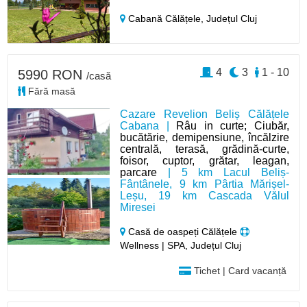
Cabană Călățele,
Județul Cluj
4
3
1 - 10
5990 RON
/casă
Fără masă
Cazare Revelion Beliș Călățele
Cabana |
Râu in curte; Ciubăr,
bucătărie, demipensiune, încălzire
centrală, terasă, grădină-curte,
foisor, cuptor, grătar, leagan,
parcare
| 5 km Lacul Beliș-
Fântânele, 9 km Pârtia Mărișel-
Leșu, 19 km Cascada Vălul
Miresei
Casă de oaspeți Călățele
Wellness | SPA, Județul Cluj
Tichet | Card vacanță