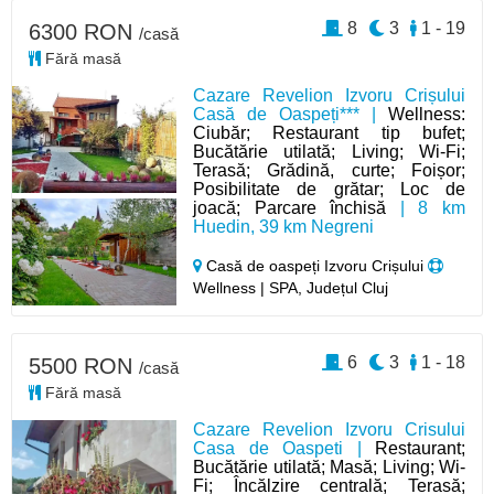
8
3
1 - 19
6300 RON
/casă
Fără masă
Cazare Revelion Izvoru Crișului
Casă de Oaspeți*** |
Wellness:
Ciubăr; Restaurant tip bufet;
Bucătărie utilată; Living; Wi-Fi;
Terasă; Grădină, curte; Foișor;
Posibilitate de grătar; Loc de
joacă; Parcare închisă
| 8 km
Huedin, 39 km Negreni
Casă de oaspeți Izvoru Crișului
Wellness | SPA, Județul Cluj
6
3
1 - 18
5500 RON
/casă
Fără masă
Cazare Revelion Izvoru Crisului
Casa de Oaspeti |
Restaurant;
Bucătărie utilată; Masă; Living; Wi-
Fi; Încălzire centrală; Terasă;