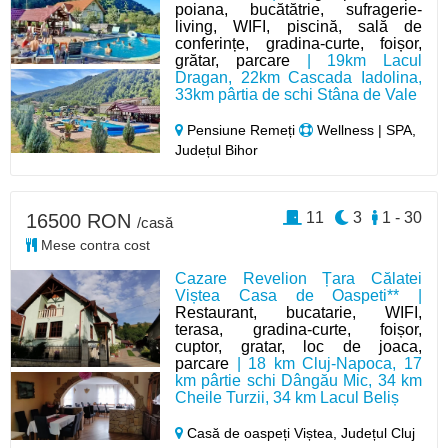
poiana, bucătătrie, sufragerie-
living, WIFI, piscină, sală de
conferințe, gradina-curte, foișor,
grătar, parcare
| 19km Lacul
Dragan, 22km Cascada Iadolina,
33km pârtia de schi Stâna de Vale
Pensiune Remeți
Wellness | SPA,
Județul Bihor
11
3
1 - 30
16500 RON
/casă
Mese contra cost
Cazare Revelion Țara Călatei
Viștea Casa de Oaspeti** |
Restaurant, bucatarie, WIFI,
terasa, gradina-curte, foișor,
cuptor, gratar, loc de joaca,
parcare
| 18 km Cluj-Napoca, 17
km pârtie schi Dângău Mic, 34 km
Cheile Turzii, 34 km Lacul Beliș
Casă de oaspeți Viștea,
Județul Cluj