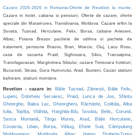
Cazare 2025-2026 in Romania
-
Oferte de Revelion la munte
.
Cazare in hotel, cabana si pensiuni, Oferte de cazare, oferte
speciale din Maramures, Transilvania, Moldova. Cazare ieftin la
Sovata, Tusnad, Herculane, Felix, Borsa, cabane Arieseni,
Albac, Poiana Brasov pachete de odihna si pachete de
tratament, pensiune Brasov, Bran, Moeciu, Cluj, Lacu Rosu,
casa de vacanta Praid, Sighisoara, Sibiu, Transalpina,
Transfagarasan, Marginimea Sibiului, cazare Timisoara hoteluri,
Bucuresti, Sinaia, Gura Humorului, Arad, Busteni, Cazari statiuni
balneare, statiuni montane.
Revelion - cazare in:
Băile Tușnad
,
Zărnești
,
Băile Felix
,
Lupeni
,
Odorheiu Secuiesc
,
Praid
,
Lunca de Jos
,
Sfântu
Gheorghe
,
Balea Lac
,
Gheorgheni
,
Răchițele
,
Colibița
,
Alba
Iulia
,
Toplița
,
Vlăhița
,
Harghita-Băi
,
Sovata
,
Beliș
,
Corund
,
Sasca Montană
,
Târgu Mureș
,
Arad
,
Băile Herculane
,
Covasna
,
Liban
,
Borșa
,
Văliug
,
Eforie Sud
,
Câmpulung
Moldovenesc
,
Moldovița
,
Albac
,
Hațeg
,
Drobeta-Turnu