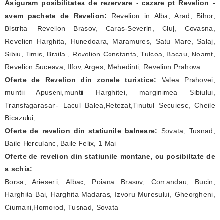
Asiguram posibilitatea de rezervare - cazare pt Revelion -
avem pachete de Revelion:
Revelion in Alba, Arad, Bihor,
Bistrita, Revelion Brasov, Caras-Severin, Cluj, Covasna,
Revelion Harghita, Hunedoara, Maramures, Satu Mare, Salaj,
Sibiu, Timis, Braila , Revelion Constanta, Tulcea, Bacau, Neamt,
Revelion Suceava, Ilfov, Arges, Mehedinti, Revelion Prahova
Oferte de Revelion din zonele turistice:
Valea Prahovei,
muntii Apuseni,muntii Harghitei, marginimea Sibiului,
Transfagarasan- Lacul Balea,Retezat,Tinutul Secuiesc, Cheile
Bicazului,
Oferte de revelion din statiunile balneare:
Sovata, Tusnad,
Baile Herculane, Baile Felix, 1 Mai
Oferte de revelion din statiunile montane, cu posibiltate de
a schia:
Borsa, Arieseni, Albac, Poiana Brasov, Comandau, Bucin,
Harghita Bai, Harghita Madaras, Izvoru Muresului, Gheorgheni,
Ciumani,Homorod, Tusnad, Sovata