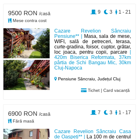
9
3
1 - 21
9500 RON
/casă
Mese contra cost
Cazare Revelion Sâncraiu
Pensiune** |
Masa, sala de mese,
WIFI, sală de petreceri, terasa,
curte-gradina, foisor, cuptor, grătar,
loc joaca, pentru copii, parcare
|
420m Biserica Reformata, 37km
pârtia de Schi Bangau Mic, 30km
Cluj-Napoca
Pensiune Sâncraiu,
Județul Cluj
Tichet | Card vacanță
7
3
1 - 17
6900 RON
/casă
Fără masă
Cazare Revelion Sâncraiu Casa
de Oaspeți** |
La 100 m de centrul