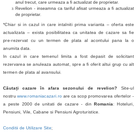
anul trecut, care urmeaza a fi actualizat de proprietar.
Revelion - inseamna ca tariful afisat urmeaza a fi actualizat
de proprietar.
*Chiar si in cazul in care intalniti prima varianta – oferta este
actualizata – exista posibilitatea ca unitatea de cazare sa fie
pre-rezervat cu un termen de plata al acontului pana la o
anumita data.
In cazul in care temenul limita a fost depasit de solicitant
rezervarea se anuleaza automat, spre a fi oferit altui grup cu alt
termen de plata al avansului.
Căutați cazare în afara sezonului de revelion?
Site-ul
nostru
www.romaniacazari.ro
are ca scop promovarea ofertelor -
a peste 2000 de unitati de cazare - din
Romania
: Hoteluri,
Pensiuni, Vile, Cabane si Pensiuni Agroturistice.
Conditii de Utilizare Site
;