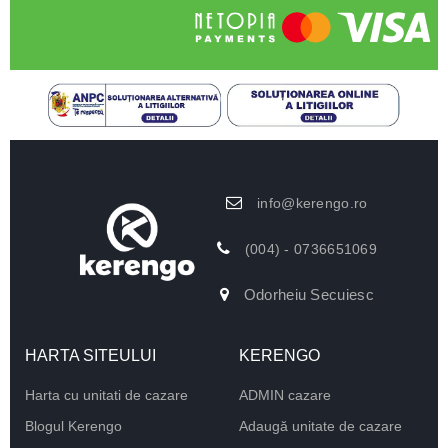
info@kerengo.ro
(004) - 0736651069
Odorheiu Secuiesc
HARTA SITEULUI
KERENGO
Harta cu unitati de cazare
ADMIN cazare
Blogul Kerengo
Adaugă unitate de cazare