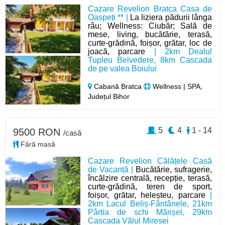
Cazare Revelion Bratca Casa de
Oaspeți ** |
La liziera pădurii lânga
râu; Wellness: Ciubăr; Sală de
mese, living, bucătărie, terasă,
curte-grădină, foișor, grătar, loc de
joacă, parcare
| 2km Dealul
Tupleu Belvedere, 8km Cascada
de pe valea Boiului
Cabană Bratca
Wellness | SPA,
Județul Bihor
5
4
1 - 14
9500 RON
/casă
Fără masă
Cazare Revelion Călățele Casă
de Vacanță |
Bucătărie, sufragerie,
încălzire centrală, recepție, terasă,
curte-grădină, teren de sport,
foișor, grătar, heleșteu, parcare
|
2km Lacul Beliș-Fântânele, 21km
Pârtia de schi Mărișel, 29km
Cascada Vălul Miresei