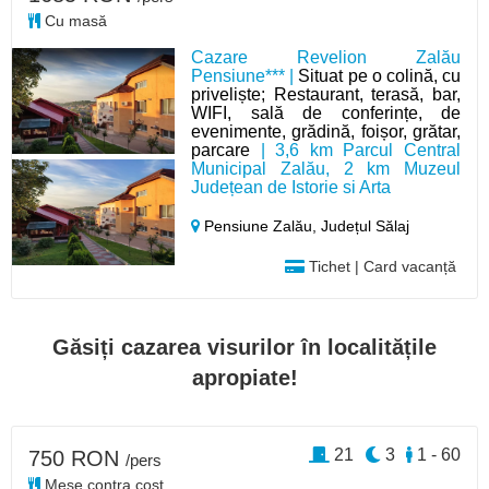
Cu masă
Cazare Revelion Zalău
Pensiune*** |
Situat pe o colină, cu
priveliște; Restaurant, terasă, bar,
WIFI, sală de conferințe, de
evenimente, grădină, foișor, grătar,
parcare
| 3,6 km Parcul Central
Municipal Zalău, 2 km Muzeul
Județean de Istorie si Arta
Pensiune Zalău,
Județul Sălaj
Tichet | Card vacanță
Găsiți cazarea visurilor în localitățile
apropiate!
21
3
1 - 60
750 RON
/pers
Mese contra cost