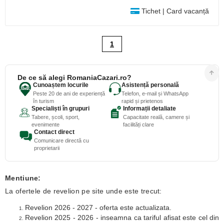
Tichet | Card vacanță
1
De ce să alegi RomaniaCazari.ro?
Cunoaștem locurile
Asistență personală
Peste 20 de ani de experiență
Telefon, e-mail și WhatsApp
în turism
rapid și prietenos
Specialiști în grupuri
Informații detaliate
Tabere, școli, sport,
Capacitate reală, camere și
evenimente
facilități clare
Contact direct
Comunicare directă cu
proprietarii
Mentiune:
La ofertele de revelion pe site unde este trecut:
Revelion 2026 - 2027 - oferta este actualizata.
Revelion 2025 - 2026 - inseamna ca tariful afisat este cel din