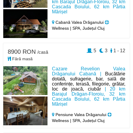
km Barajul Drăgan-Floroiu, 32 km
Cascada Boiului, 62 km Pârtia
Mărișel
Cabană Valea Drăganului
Wellness | SPA, Județul Cluj
5
3
1 - 12
8900 RON
/casă
Fără masă
Cazare Revelion Valea
Drăganului Cabană |
Bucătărie
dotată, sufragerie, bar, sală de
conferințe, terasă, filegorie, grătar,
loc de joacă, ciubăr
| 20 km
Barajul Drăgan-Floroiu, 32 km
Cascada Boiului, 62 km Pârtia
Mărișel
Pensiune Valea Drăganului
Wellness | SPA, Județul Cluj