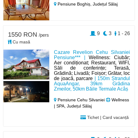
Pensiune Boghiș,
Județul Sălaj
9
3
1 - 26
1550 RON
/pers
Cu masă
Cazare Revelion Cehu Silvaniei
Pensiune*** |
Wellness: Ciubăr;
Aer condiționat; Restaurant, WIFI,
Săli de conferințe; Terasă,
Grădină; Livadă; Foișor; Grătar, loc
de joacă, parcare
| 150m Ștrandul
AquaAngar, 39km Grădina
Zmeilor, 50km Băile Termale Acâș
Pensiune Cehu Silvaniei
Wellness
| SPA, Județul Sălaj
Tichet | Card vacanță