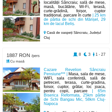
localității Sâncraiu; sală de mese,
masă, bucătărie, Wi-Fi, terasă,
curte-grădină, foișor, cuptor
tradițional, parcare în curte
| 25 km
de pârtia de schi din Mărișel, 29
km de lacul Beliș.
Casă de oaspeți Sâncraiu,
Județul
Cluj
8
3
1 - 27
1887 RON
/pers
Cu masă
Cazare Revelion Sâncraiu
Pensiune*** |
Masa, sala de mese,
WIFI, sala conferință, sală de
petreceri, terasa, curte-gradina,
foisor, cuptor, grătar, loc joaca,
pentru copii, parcare
| 65m
Biserica Reformata, 25km pârtie
de Schi Bangau Mic, 58km Cluj-
Napoca