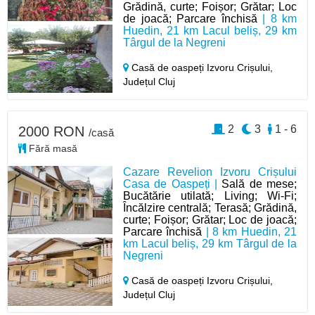
Grădină, curte; Foișor; Grătar; Loc
de joacă; Parcare închisă
| 8 km
Huedin, 21 km Lacul beliș, 29 km
Târgul de la Negreni
Casă de oaspeți Izvoru Crișului,
Județul Cluj
2
3
1 - 6
2000 RON
/casă
Fără masă
Cazare Revelion Izvoru Crișului
Casa de Oaspeți |
Sală de mese;
Bucătărie utilată; Living; Wi-Fi;
Încălzire centrală; Terasă; Grădină,
curte; Foișor; Grătar; Loc de joacă;
Parcare închisă
| 8 km Huedin, 21
km Lacul beliș, 29 km Târgul de la
Negreni
Casă de oaspeți Izvoru Crișului,
Județul Cluj