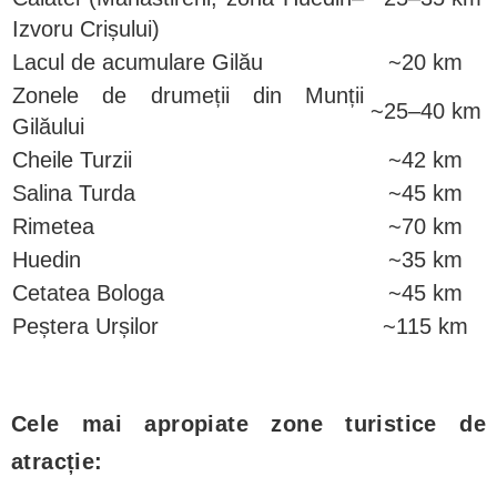
Izvoru Crișului)
Lacul de acumulare Gilău
~20 km
Zonele de drumeții din Munții
~25–40 km
Gilăului
Cheile Turzii
~42 km
Salina Turda
~45 km
Rimetea
~70 km
Huedin
~35 km
Cetatea Bologa
~45 km
Peștera Urșilor
~115 km
Cele mai apropiate zone turistice de
atracție: