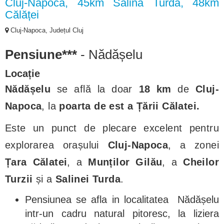
Cluj-Napoca, 45km Salina Turda, 48km
Călăței
Cluj-Napoca, Județul Cluj
Pensiune***
- Nădășelu
Locație
Nădășelu
se află la doar
18 km
de
Cluj-
Napoca
, la
poarta de est a Țării Călatei.
Este un punct de plecare excelent pentru
explorarea orașului
Cluj-Napoca
, a zonei
Țara Călatei
, a
Munților Gilău
, a
Cheilor
Turzii
și a
Salinei Turda
.
Pensiunea se afla in localitatea Nădășelu
intr-un cadru natural pitoresc, la liziera