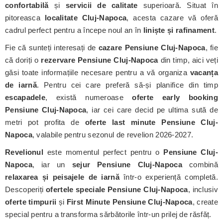
confortabilă
și
servicii de calitate
superioară. Situat în
pitoreasca
localitate Cluj-Napoca
, acesta cazare vă oferă
cadrul perfect pentru a începe noul an în
liniște și rafinament
.
Fie că sunteți interesați de
cazare Pensiune Cluj-Napoca
, fie
că doriți o
rezervare Pensiune Cluj-Napoca
din timp, aici veți
găsi toate informațiile necesare pentru a vă organiza
vacanța
de iarnă
. Pentru cei care preferă să-și planifice din timp
escapadele
, există numeroase
oferte early booking
Pensiune Cluj-Napoca
, iar cei care decid pe ultima sută de
metri pot profita de
oferte last minute Pensiune Cluj-
Napoca
, valabile pentru sezonul de revelion 2026-2027.
Revelionul
este momentul perfect pentru o
Pensiune Cluj-
Napoca
, iar un
sejur Pensiune Cluj-Napoca
combină
relaxarea și peisajele de iarnă
într-o experiență completă.
Descoperiți
ofertele speciale Pensiune Cluj-Napoca
, inclusiv
oferte timpurii
și
First Minute Pensiune Cluj-Napoca
, create
special pentru a transforma sărbătorile într-un prilej de răsfăț.