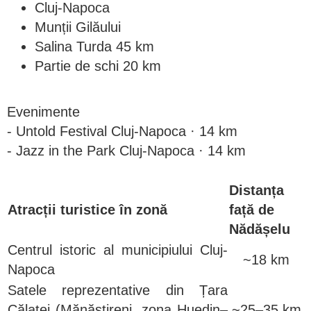
Cluj-Napoca
Munții Gilăului
Salina Turda 45 km
Partie de schi 20 km
Evenimente
- Untold Festival Cluj-Napoca · 14 km
- Jazz in the Park Cluj-Napoca · 14 km
Distanța
Atracții turistice în zonă
față de
Nădășelu
Centrul istoric al municipiului Cluj-
~18 km
Napoca
Satele reprezentative din Țara
Călatei (Mănăstireni, zona Huedin–
~25–35 km