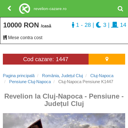
revelion-cazare.ro
10000 RON
1 - 28
|
3
|
14
/casă
Mese contra cost
Cod cazare: 1447
Pagina principală
România, Județul Cluj
Cluj-Napoca
Pensiune Cluj-Napoca
Cluj-Napoca Pensiune K1447
Revelion la Cluj-Napoca - Pensiune -
Județul Cluj