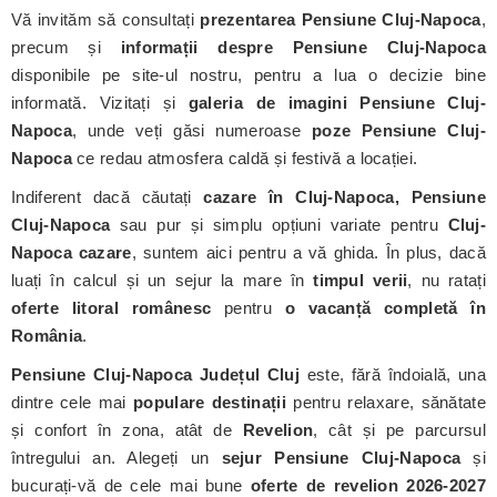
Vă invităm să consultați
prezentarea Pensiune Cluj-Napoca
,
precum și
informații despre Pensiune Cluj-Napoca
disponibile pe site-ul nostru, pentru a lua o decizie bine
informată. Vizitați și
galeria de imagini Pensiune Cluj-
Napoca
, unde veți găsi numeroase
poze Pensiune Cluj-
Napoca
ce redau atmosfera caldă și festivă a locației.
Indiferent dacă căutați
cazare în Cluj-Napoca, Pensiune
Cluj-Napoca
sau pur și simplu opțiuni variate pentru
Cluj-
Napoca cazare
, suntem aici pentru a vă ghida. În plus, dacă
luați în calcul și un sejur la mare în
timpul verii
, nu ratați
oferte litoral românesc
pentru
o vacanță completă în
România
.
Pensiune Cluj-Napoca
Județul Cluj
este, fără îndoială, una
dintre cele mai
populare destinații
pentru relaxare, sănătate
și confort în zona, atât de
Revelion
, cât și pe parcursul
întregului an. Alegeți un
sejur Pensiune Cluj-Napoca
și
bucurați-vă de cele mai bune
oferte de revelion 2026-2027