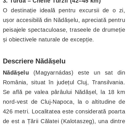
3. Turda – Cheile Turzii (42–45 km)
O destinație ideală pentru excursii de o zi,
ușor accesibilă din Nădășelu, apreciată pentru
peisajele spectaculoase, traseele de drumeție
și obiectivele naturale de excepție.
Descriere Nădășelu
Nădășelu
(Magyarnádas) este un sat din
România, situat în județul Cluj, Transilvania.
Se află pe valea pârâului Nădășel, la 18 km
nord-vest de Cluj-Napoca, la o altitudine de
426 metri. Localitatea este considerată poarta
de est a Țării Călatei (Kalotaszeg), una dintre