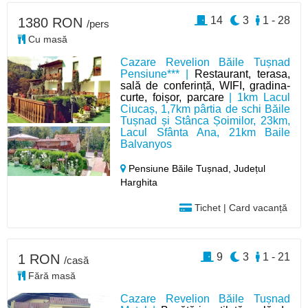
14
3
1 - 28
1380 RON
/pers
Cu masă
Cazare Revelion Băile Tușnad
Pensiune*** |
Restaurant, terasa,
sală de conferință, WIFI, gradina-
curte, foișor, parcare
| 1km Lacul
Ciucaș, 1,7km pârtia de schi Băile
Tușnad și Stânca Șoimilor, 23km,
Lacul Sfânta Ana, 21km Baile
Balvanyos
Pensiune Băile Tușnad,
Județul
Harghita
Tichet | Card vacanță
9
3
1 - 21
1 RON
/casă
Fără masă
Cazare Revelion Băile Tușnad