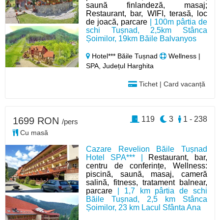
saună finlandeză, masaj;
Restaurant, bar, WIFI, terasă, loc
de joacă, parcare
| 100m pârtia de
schi Tușnad, 2,5km Stânca
Șoimilor, 19km Băile Balvanyos
Hotel*** Băile Tușnad
Wellness |
SPA, Județul Harghita
Tichet | Card vacanță
119
3
1 - 238
1699 RON
/pers
Cu masă
Cazare Revelion Băile Tușnad
Hotel SPA*** |
Restaurant, bar,
centru de conferințe, Wellness:
piscină, saună, masaj, cameră
salină, fitness, tratament balnear,
parcare
| 1,7 km pârtia de schi
Băile Tușnad, 2,5 km Stânca
Șoimilor, 23 km Lacul Sfânta Ana