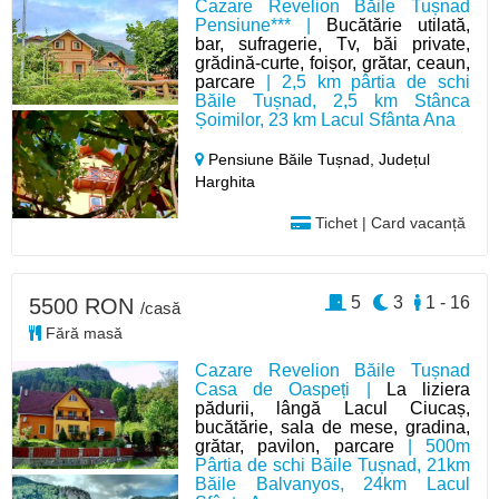
Cazare Revelion Băile Tușnad
Pensiune*** |
Bucătărie utilată,
bar, sufragerie, Tv, băi private,
grădină-curte, foișor, grătar, ceaun,
parcare
| 2,5 km pârtia de schi
Băile Tușnad, 2,5 km Stânca
Șoimilor, 23 km Lacul Sfânta Ana
Pensiune Băile Tușnad,
Județul
Harghita
Tichet | Card vacanță
5
3
1 - 16
5500 RON
/casă
Fără masă
Cazare Revelion Băile Tușnad
Casa de Oaspeți |
La liziera
pădurii, lângă Lacul Ciucaș,
bucătărie, sala de mese, gradina,
grătar, pavilon, parcare
| 500m
Pârtia de schi Băile Tușnad, 21km
Băile Balvanyos, 24km Lacul