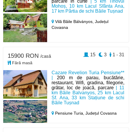
parcare în curte
| 5 km Tinovul
Mohoș, 10 km Lacul Sfânta Ana,
17 km Pârtia de schi Băile Tușnad
Vilă Băile Bálványos,
Județul
Covasna
15
3
1 - 31
15900 RON
/casă
Fără masă
Cazare Revelion Turia Pensiune**
|
200 m de parau, bucătărie,
restaurant, Wifi, gradina, filegorie,
grătar, loc de joacă, parcare
| 11
km Băile Balvanyos, 25 km Lacul
Sf. Ana, 33 km Stațiune de schi
Băile Tușnad
Pensiune Turia,
Județul Covasna