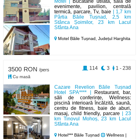
Motel |
Bucătărie utilată, sală de
evenimente, pavilion, centrală
termică, parcare, Tv, baie
| 1,7 km
Pârtia Băile Tușnad, 2,5 km
Stânca Șoimilor, 23 km Lacul
Sfânta Ana
Motel Băile Tușnad,
Județul Harghita
114
3
1 - 238
3500 RON
/pers
Cu masă
Cazare Revelion Băile Tușnad
Hotel SPA**** |
Restaurant, bar,
săli de conferințe, Wellness:
piscină interioară încălzită, saună,
centru de fitness, baie de aburi,
masaj, child friendly, parcare
| 23
km Tinovul Mohoș, 23 km Lacul
Sfânta Ana
Hotel*** Băile Tușnad
Wellness |