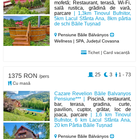
mofetă; Restaurant, terasă, Wi-Fi,
sală rustica, grădină de vară,
parcare
| 1,3km Tinovul Bufnitor,
5km Lacul Sfânta Ana, 8km pârtia
de schi Băile Tușnad
Pensiune Băile Bálványos
Wellness | SPA, Județul Covasna
Tichet | Card vacanță
25
3
1 - 73
1375 RON
/pers
Cu masă
Cazare Revelion Băile Balvanyos
Pensiune*** |
Piscină, restaurant,
bar, terasa, gradina, curte,
pavilion, cuptor, grătar, loc de
joaca, parcare
| 1,6 km Tinovul
Bufnitor, 6 km Lacul Sfânta Ana,
20 km Pârtia Băile Tușnad
Pensiune Băile Bálványos