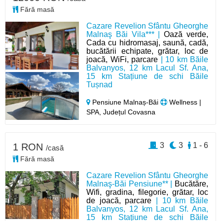
Fără masă
Cazare Revelion Sfântu Gheorghe
Malnaş Băi Vila*** |
Oază verde,
Cada cu hidromasaj, saună, cadă,
bucătării echipate, grătar, loc de
joacă, WiFi, parcare
| 10 km Băile
Balvanyos, 12 km Lacul Sf. Ana,
15 km Stațiune de schi Băile
Tușnad
Pensiune Malnaș-Băi
Wellness |
SPA, Județul Covasna
3
3
1 - 6
1 RON
/casă
Fără masă
Cazare Revelion Sfântu Gheorghe
Malnaş-Băi Pensiune** |
Bucătăre,
Wifi, gradina, filegorie, grătar, loc
de joacă, parcare
| 10 km Băile
Balvanyos, 12 km Lacul Sf. Ana,
15 km Stațiune de schi Băile