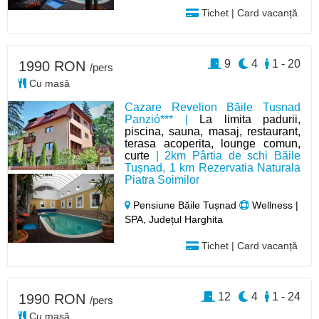
Tichet | Card vacanță
9
4
1 - 20
1990 RON
/pers
Cu masă
Cazare Revelion Băile Tușnad
Panzió*** |
La limita padurii,
piscina, sauna, masaj, restaurant,
terasa acoperita, lounge comun,
curte
| 2km Pârtia de schi Băile
Tușnad, 1 km Rezervatia Naturala
Piatra Soimilor
Pensiune Băile Tușnad
Wellness |
SPA, Județul Harghita
Tichet | Card vacanță
12
4
1 - 24
1990 RON
/pers
Cu masă