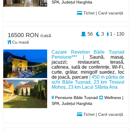
SPA, Județul Harghita
Tichet | Card vacanță
56
3
1 - 130
16500 RON
/casă
Cu masă
Cazare Revelion Băile Tușnad
Pensiune*** |
Saună, masaj,
jacuzzi; restaurant, terasă,
cafenea, sală de conferințe, Wi-Fi,
curte, grătar, minigolf suedez, loc
de joacă, parcare
| 450 m pârtia de
schi Băile Tușnad, 23 km Tinovul
Mohoș, 23 km Lacul Sfânta Ana
Pensiune Băile Tușnad
Wellness |
SPA, Județul Harghita
Tichet | Card vacanță