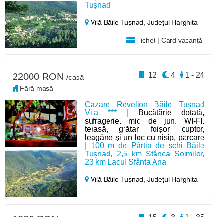
Tușnad
Vilă Băile Tușnad,
Județul Harghita
Tichet | Card vacanță
12
4
1 - 24
22000 RON
/casă
Fără masă
Cazare Revelion Băile Tușnad
Vila *** |
Bucătărie dotată,
sufragerie, mic de jun, WI-FI,
terasă, grătar, foișor, cuptor,
leagăne și un loc cu nisip, parcare
| 100 m de Pârtia de schi Băile
Tușnad, 2,5 km Stânca Șoimilor,
23 km Lacul Sfânta Ana
Vilă Băile Tușnad,
Județul Harghita