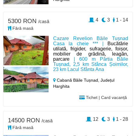
4
3
1 - 14
5300 RON
/casă
Fără masă
Cazare Revelion Băile Tușnad
Casa la cheie *** |
Bucătărie
utilată, frigider, sufragerie, foișor,
mobilier de grădină, leagăn,
parcare
| 600 m Pârtia Băile
Tușnad, 2,5 km Stânca Șoimilor,
23 km Lacul Sfânta Ana
Cabană Băile Tușnad,
Județul
Harghita
Tichet | Card vacanță
12
3
1 - 28
14500 RON
/casă
Fără masă