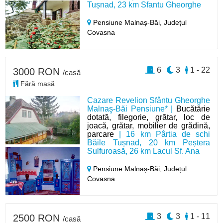
Tușnad, 23 km Sfantu Gheorghe
Pensiune Malnaș-Băi,
Județul
Covasna
6
3
1 - 22
3000 RON
/casă
Fără masă
Cazare Revelion Sfântu Gheorghe
Malnaş-Băi Pensiune* |
Bucătărie
dotată, filegorie, grătar, loc de
joacă, grătar, mobilier de grădină,
parcare
| 16 km Pârtia de schi
Băile Tușnad, 20 km Peștera
Sulfuroasă, 26 km Lacul Sf. Ana
Pensiune Malnaș-Băi,
Județul
Covasna
3
3
1 - 11
2500 RON
/casă