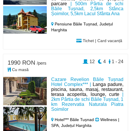
parcare
| 500m Pârtia de schi
Băile Tușnad, 2,5km Stânca
Șoimilor, 5,5km Lacul Sfânta Ana
Pensiune Băile Tușnad,
Județul
Harghita
Tichet | Card vacanță
12
4
1 - 24
1990 RON
/pers
Cu masă
Cazare Revelion Băile Tușnad
Hotel Complex*** |
Langa padure,
piscina, sauna, masaj, restaurant,
terasa acoperita, lounge, curte
|
2km Pârtia de schi Băile Tușnad, 1
km Rezervatia Naturala Piatra
Soimilor
Hotel*** Băile Tușnad
Wellness |
SPA, Județul Harghita