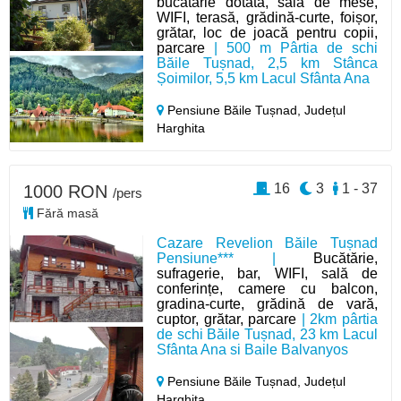
bucătărie dotată, sală de mese,
WIFI, terasă, grădină-curte, foișor,
grătar, loc de joacă pentru copii,
parcare
| 500 m Pârtia de schi
Băile Tușnad, 2,5 km Stânca
Șoimilor, 5,5 km Lacul Sfânta Ana
Pensiune Băile Tușnad,
Județul
Harghita
16
3
1 - 37
1000 RON
/pers
Fără masă
Cazare Revelion Băile Tușnad
Pensiune*** |
Bucătărie,
sufragerie, bar, WIFI, sală de
conferințe, camere cu balcon,
gradina-curte, grădină de vară,
cuptor, grătar, parcare
| 2km pârtia
de schi Băile Tușnad, 23 km Lacul
Sfânta Ana si Baile Balvanyos
Pensiune Băile Tușnad,
Județul
Harghita