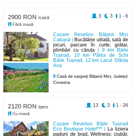
3
3
1 - 6
2900 RON
/casă
Fără masă
Cazare Revelion Bățanii Mici
Cabană |
Bucătărie utilată, sală de
jocuri, parcare în curte, grătar,
plimbări cu căruța
| 9 km Băile
Tușnad, 10 km Pârtia de Schi
Băile Tușnad, 12 km Lacul Sfânta
Ana
Casă de oaspeți Bățanii Mici,
Județul
Covasna
13
3
1 - 26
2120 RON
/pers
Cu masă
Cazare Revelion Băile Tușnad
Eco Boutique Hotel*** |
La liziera
padurii de brad, Wellness: ciubăr,