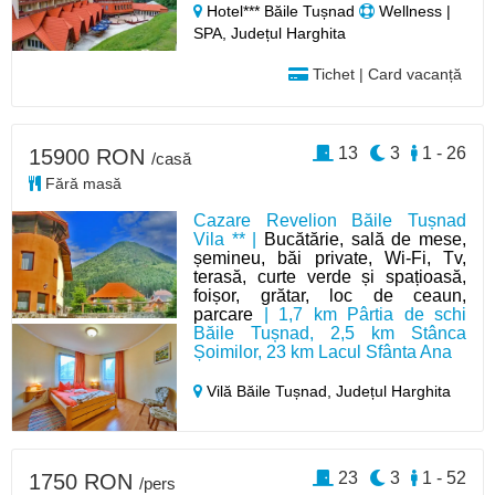
Hotel*** Băile Tușnad
Wellness |
SPA, Județul Harghita
Tichet | Card vacanță
13
3
1 - 26
15900 RON
/casă
Fără masă
Cazare Revelion Băile Tușnad
Vila ** |
Bucătărie, sală de mese,
șemineu, băi private, Wi-Fi, Tv,
terasă, curte verde și spațioasă,
foișor, grătar, loc de ceaun,
parcare
| 1,7 km Pârtia de schi
Băile Tușnad, 2,5 km Stânca
Șoimilor, 23 km Lacul Sfânta Ana
Vilă Băile Tușnad,
Județul Harghita
23
3
1 - 52
1750 RON
/pers