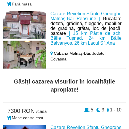
Fără masă
Cazare Revelion Sfântu Gheorghe
Malnaş-Băi Pensiune |
Bucătăre
dotată, grădină, filegorie, mobilier
de grădină, grătar, loc de joacă,
parcare
| 15 km Pârtia de schi
Băile Tușnad, 24 km Băile
Balvanyos, 26 km Lacul Sf. Ana
Cabană Malnaș-Băi,
Județul
Covasna
Găsiți cazarea visurilor în localitățile
apropiate!
5
3
1 - 10
7300 RON
/casă
Mese contra cost
Cazare Revelion Sfantu Gheorghe