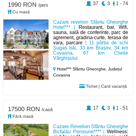
37
3
1 - 74
1990 RON
/pers
Cu masă
Cazare revelion Sfântu Gheorghe
Hotel*** |
Restaurant, bar, Wifi,
sauna, sală de conferințe, parc de
agrement, gradina-curte, terasa de
vara, parcare
| 11 pârtia de schi
Șugaș băi, 33 km Brașov, 34 km
Covasna, 67 km Cheile
Vârghișului
Hotel*** Sfântu Gheorghe,
Județul
Covasna
Tichet | Card vacanță
17
3
1 - 51
17500 RON
/casă
Fără masă
Cazare Revelion Sfântu Gheorghe
Bicfalău Pensiune**** |
Wellness: