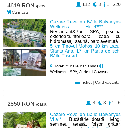
112
3
1 - 220
4619 RON
/pers
Cu masă
Cazare Revelion Băile Balvanyos
Wellness Hotel**** |
Restaurant&Bar, SPA, piscină
exterioară/interioară, cada cu
hidromasaj, saună, parc aventură
|
5 km Tinovul Mohoș, 10 km Lacul
Sfânta Ana, 17 km Pârtia de schi
Băile Tușnad
Hotel**** Băile Bálványos
Wellness | SPA, Județul Covasna
Tichet | Card vacanță
3
3
1 - 6
2850 RON
/casă
Cazare Revelion Băile Balvanyos
Vila** |
Bucătărie dotată, living,
șemineu, terasă, foișor, grătar,