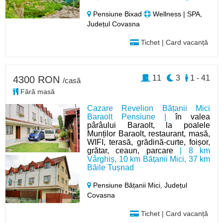
Pensiune Bixad
Wellness | SPA,
Județul Covasna
Tichet | Card vacanță
11
3
1 - 41
4300 RON
/casă
Fără masă
Cazare Revelion Bățanii Mici
Baraolt Pensiune |
în valea
pârâului Baraolt, la poalele
Munților Baraolt, restaurant, masă,
WIFI, terasă, grădină-curte, foișor,
grătar, ceaun, parcare
| 8 km
Vârghiș, 10 km Bățanii Mici, 37 km
Băile Tușnad
Pensiune Bățanii Mici,
Județul
Covasna
Tichet | Card vacanță