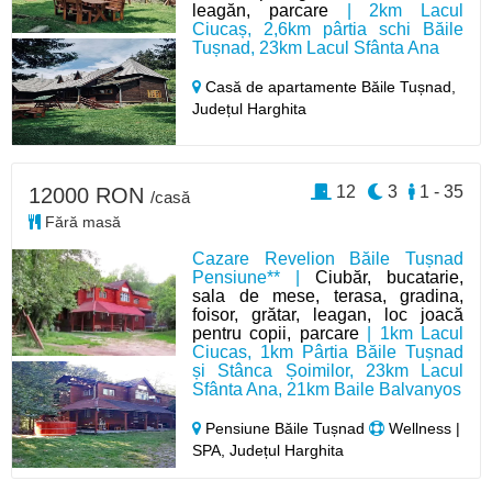
leagăn, parcare
| 2km Lacul
Ciucaș, 2,6km pârtia schi Băile
Tușnad, 23km Lacul Sfânta Ana
Casă de apartamente Băile Tușnad,
Județul Harghita
12
3
1 - 35
12000 RON
/casă
Fără masă
Cazare Revelion Băile Tușnad
Pensiune** |
Ciubăr, bucatarie,
sala de mese, terasa, gradina,
foisor, grătar, leagan, loc joacă
pentru copii, parcare
| 1km Lacul
Ciucas, 1km Pârtia Băile Tușnad
și Stânca Șoimilor, 23km Lacul
Sfânta Ana, 21km Baile Balvanyos
Pensiune Băile Tușnad
Wellness |
SPA, Județul Harghita