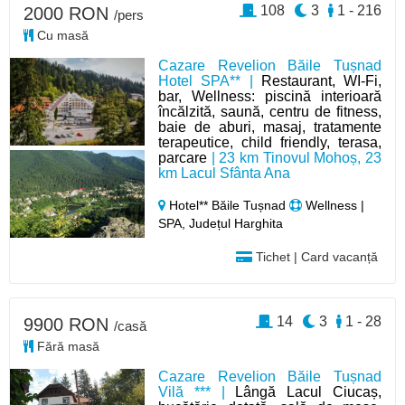
108
3
1 - 216
2000 RON
/pers
Cu masă
Cazare Revelion Băile Tușnad
Hotel SPA** |
Restaurant, WI-Fi,
bar, Wellness: piscină interioară
încălzită, saună, centru de fitness,
baie de aburi, masaj, tratamente
terapeutice, child friendly, terasa,
parcare
| 23 km Tinovul Mohoș, 23
km Lacul Sfânta Ana
Hotel** Băile Tușnad
Wellness |
SPA, Județul Harghita
Tichet | Card vacanță
14
3
1 - 28
9900 RON
/casă
Fără masă
Cazare Revelion Băile Tușnad
Vilă *** |
Lângă Lacul Ciucaș,