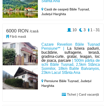
Sfânta Ana
Casă de oaspeți Băile Tușnad,
Județul Harghita
10
3
1 - 31
6000 RON
/casă
Fără masă
Cazare Revelion Băile Tușnad
Pensiune** |
La liziera padurii,
bucătărie, sufragerie, terasă,
gradina-curte, gratar, leagan, loc
de joaca, parcare
| 500m pârtia de
schi Băile Tușnad, 2,5km Stânca
Șoimilor, 18km Balile Balvanyos,
23km Lacul Sfânta Ana
Pensiune Băile Tușnad,
Județul
Harghita
Tichet | Card vacanță