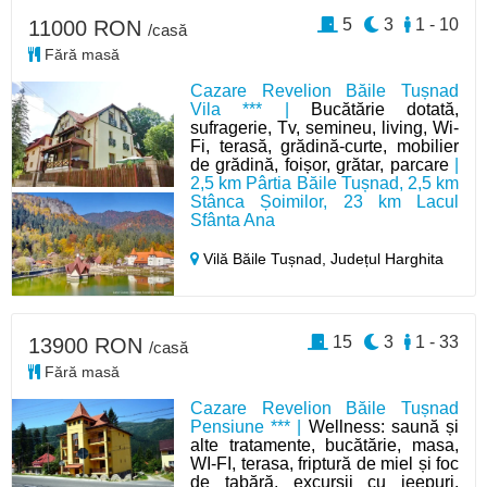
5
3
1 - 10
11000 RON
/casă
Fără masă
Cazare Revelion Băile Tușnad
Vila *** |
Bucătărie dotată,
sufragerie, Tv, semineu, living, Wi-
Fi, terasă, grădină-curte, mobilier
de grădină, foișor, grătar, parcare
|
2,5 km Pârtia Băile Tușnad, 2,5 km
Stânca Șoimilor, 23 km Lacul
Sfânta Ana
Vilă Băile Tușnad,
Județul Harghita
15
3
1 - 33
13900 RON
/casă
Fără masă
Cazare Revelion Băile Tușnad
Pensiune *** |
Wellness: saună și
alte tratamente, bucătărie, masa,
WI-FI, terasa, friptură de miel și foc
de tabără, excursii cu jeepuri,