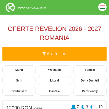
revelion-cazare.ro
OFERTE REVELION 2026 - 2027
ROMANIA
Arată filtre
Munți
Wellness
Familie
Schi
Litoral
Delta Dunării
Ținutul sării
Castele
Pet friendly
7
3
1 - 19
12000 RON
/casă