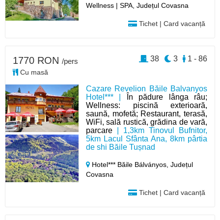
Wellness | SPA, Județul Covasna
Tichet | Card vacanță
38
3
1 - 86
1770 RON
/pers
Cu masă
Cazare Revelion Băile Balvanyos
Hotel*** |
În pădure lânga râu;
Wellness: piscină exterioară,
saună, mofetă; Restaurant, terasă,
WiFi, sală rustică, grădina de vară,
parcare
| 1,3km Tinovul Bufnitor,
5km Lacul Sfânta Ana, 8km pârtia
de shi Băile Tușnad
Hotel*** Băile Bálványos,
Județul
Covasna
Tichet | Card vacanță