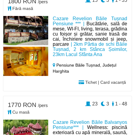
15
3
1 - 35
1800 RON
/pers
Fără masă
Cazare Revelion Băile Tușnad
Pensiune *** |
Bucătărie, sală de
mese, WI-FI, living, terasa, grădina
cu foișor și grătar, sanie trasă de
cai, închiriere snowmobil și jeep,
parcare
| 2km Pârtia de schi Băile
Tușnad, 2 km Stânca Șoimilor,
23km Lacul Sfânta Ana
Pensiune Băile Tușnad,
Județul
Harghita
Tichet | Card vacanță
23
3
1 - 48
1770 RON
/pers
Cu masă
Cazare Revelion Băile Balvanyos
Pensiune*** |
Wellness: piscină
exterioară cu apă minerală, saună,