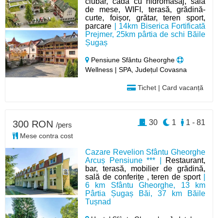
ciubăr, cadă cu hidromasaj, sală
de mese, WIFI, terasă, grădină-
curte, foișor, grătar, teren sport,
parcare
| 14km Biserica Fortificată
Prejmer, 25km pârtia de schi Băile
Șugaș
Pensiune Sfântu Gheorghe
Wellness | SPA, Județul Covasna
Tichet | Card vacanță
30
1
1 - 81
300 RON
/pers
Mese contra cost
Cazare Revelion Sfântu Gheorghe
Arcuș Pensiune *** |
Restaurant,
bar, terasă, mobilier de grădină,
sală de conferițe , teren de sport
|
6 km Sfântu Gheorghe, 13 km
Pârtia Șugaș Băi, 37 km Băile
Tușnad