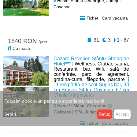
Hostel Sfântu Gheorghe,
Județul
Covasna
Tichet | Card vacanță
31
3
1 - 87
1840 RON
/pers
Cu masă
Cazare Revelion Sfântu Gheorghe
Hotel*** |
Wellness: Ciubăr, saună;
Restaurant, bar, Wifi, sală de
conferințe, parc de agrement,
gradina-curte, filegorie, parcare
|
11 km pârtia de schi Șugaș băi, 33
km Brașov, 34 km Covasna, 67 km
Cheile Vârghișului
Folosim cookie-uri pentru o experiență mai bună.
Hotel*** Sfântu Gheorghe
Wellness | SPA, Județul Covasna
Setări
...
Refuz
Accept
Tichet | Card vacanță