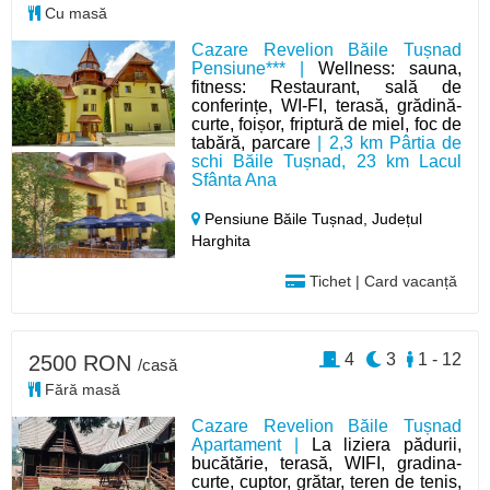
Cu masă
Cazare Revelion Băile Tușnad
Pensiune*** |
Wellness: sauna,
fitness: Restaurant, sală de
conferințe, WI-FI, terasă, grădină-
curte, foișor, friptură de miel, foc de
tabără, parcare
| 2,3 km Pârtia de
schi Băile Tușnad, 23 km Lacul
Sfânta Ana
Pensiune Băile Tușnad,
Județul
Harghita
Tichet | Card vacanță
4
3
1 - 12
2500 RON
/casă
Fără masă
Cazare Revelion Băile Tușnad
Apartament |
La liziera pădurii,
bucătărie, terasă, WIFI, gradina-
curte, cuptor, grătar, teren de tenis,