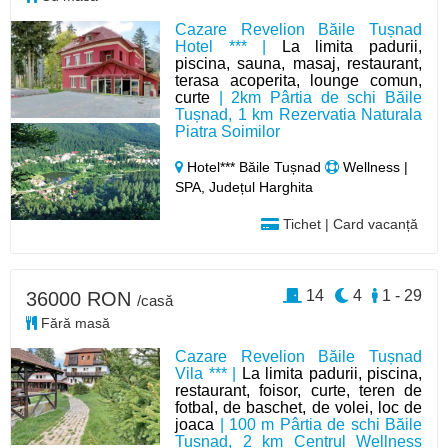
Cazare Revelion Băile Tușnad
Hotel *** |
La limita padurii,
piscina, sauna, masaj, restaurant,
terasa acoperita, lounge comun,
curte
| 2km Pârtia de schi Băile
Tușnad, 1 km Rezervatia Naturala
Piatra Soimilor
Hotel*** Băile Tușnad
Wellness |
SPA, Județul Harghita
Tichet | Card vacanță
14
4
1 - 29
36000 RON
/casă
Fără masă
Cazare Revelion Băile Tușnad
Vila *** |
La limita padurii, piscina,
restaurant, foisor, curte, teren de
fotbal, de baschet, de volei, loc de
joaca
| 100 m Pârtia de schi Băile
Tușnad, 2 km Centrul Wellness