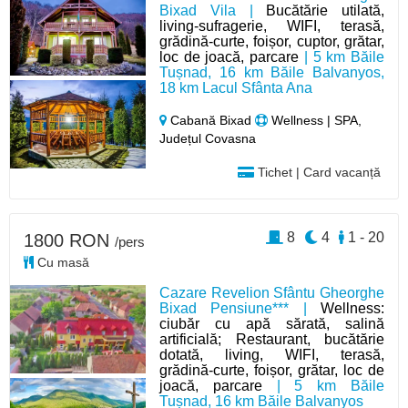
Bixad Vila |
Bucătărie utilată,
living-sufragerie, WIFI, terasă,
grădină-curte, foișor, cuptor, grătar,
loc de joacă, parcare
| 5 km Băile
Tușnad, 16 km Băile Balvanyos,
18 km Lacul Sfânta Ana
Cabană Bixad
Wellness | SPA,
Județul Covasna
Tichet | Card vacanță
8
4
1 - 20
1800 RON
/pers
Cu masă
Cazare Revelion Sfântu Gheorghe
Bixad Pensiune*** |
Wellness:
ciubăr cu apă sărată, salină
artificială; Restaurant, bucătărie
dotată, living, WIFI, terasă,
grădină-curte, foișor, grătar, loc de
joacă, parcare
| 5 km Băile
Tușnad, 16 km Băile Balvanyos