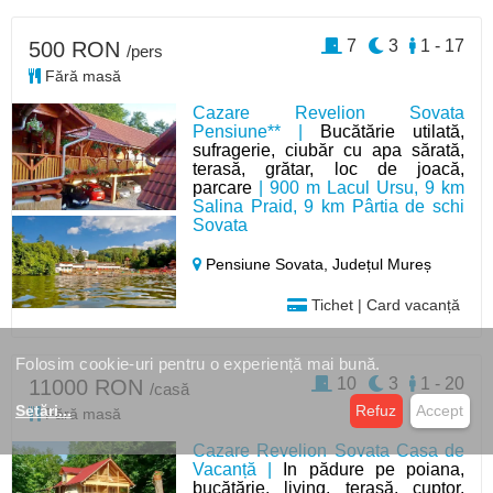
7
3
1 - 17
500 RON
/pers
Fără masă
Cazare Revelion Sovata
Pensiune** |
Bucătărie utilată,
sufragerie, ciubăr cu apa sărată,
terasă, grătar, loc de joacă,
parcare
| 900 m Lacul Ursu, 9 km
Salina Praid, 9 km Pârtia de schi
Sovata
Pensiune Sovata,
Județul Mureș
Tichet | Card vacanță
Folosim cookie-uri pentru o experiență mai bună.
10
3
1 - 20
11000 RON
/casă
Setări
...
Refuz
Accept
Fără masă
Cazare Revelion Sovata Casa de
Vacanță |
In pădure pe poiana,
bucătărie, living, terasă, cuptor,