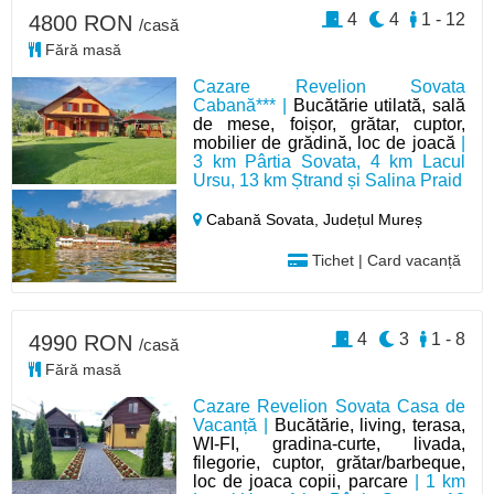
4
4
1 - 12
4800 RON
/casă
Fără masă
Cazare Revelion Sovata
Cabană*** |
Bucătărie utilată, sală
de mese, foișor, grătar, cuptor,
mobilier de grădină, loc de joacă
|
3 km Pârtia Sovata, 4 km Lacul
Ursu, 13 km Ștrand și Salina Praid
Cabană Sovata,
Județul Mureș
Tichet | Card vacanță
4
3
1 - 8
4990 RON
/casă
Fără masă
Cazare Revelion Sovata Casa de
Vacanță |
Bucătărie, living, terasa,
WI-FI, gradina-curte, livada,
filegorie, cuptor, grătar/barbeque,
loc de joaca copii, parcare
| 1 km