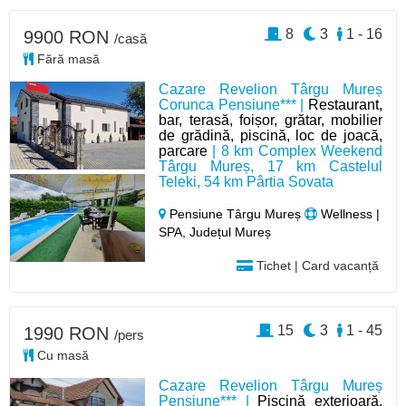
8
3
1 - 16
9900 RON
/casă
Fără masă
Cazare Revelion Târgu Mureș
Corunca Pensiune*** |
Restaurant,
bar, terasă, foișor, grătar, mobilier
de grădină, piscină, loc de joacă,
parcare
| 8 km Complex Weekend
Târgu Mureș, 17 km Castelul
Teleki, 54 km Pârtia Sovata
Pensiune Târgu Mureș
Wellness |
SPA, Județul Mureș
Tichet | Card vacanță
15
3
1 - 45
1990 RON
/pers
Cu masă
Cazare Revelion Târgu Mureș
Pensiune*** |
Piscină exterioară,