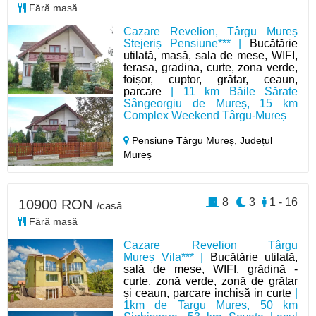
Fără masă
Cazare Revelion, Târgu Mureș
Stejeriș Pensiune*** |
Bucătărie
utilată, masă, sala de mese, WIFI,
terasa, gradina, curte, zona verde,
foișor, cuptor, grătar, ceaun,
parcare
| 11 km Băile Sărate
Sângeorgiu de Mureș, 15 km
Complex Weekend Târgu-Mureș
Pensiune Târgu Mureș,
Județul
Mureș
8
3
1 - 16
10900 RON
/casă
Fără masă
Cazare Revelion Târgu
Mureș Vila*** |
Bucătărie utilată,
sală de mese, WIFI, grădină -
curte, zonă verde, zonă de grătar
și ceaun, parcare inchisă in curte
|
1km de Targu Mures, 50 km