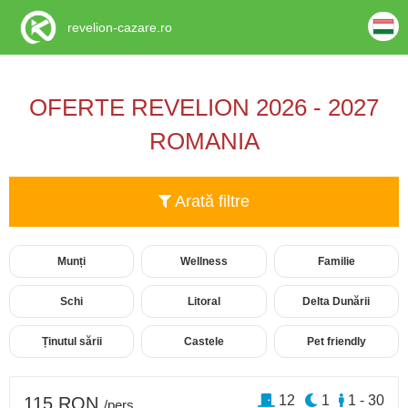
revelion-cazare.ro
OFERTE REVELION 2026 - 2027
ROMANIA
Arată filtre
Munți
Wellness
Familie
Schi
Litoral
Delta Dunării
Ținutul sării
Castele
Pet friendly
12
1
1 - 30
115 RON
/pers