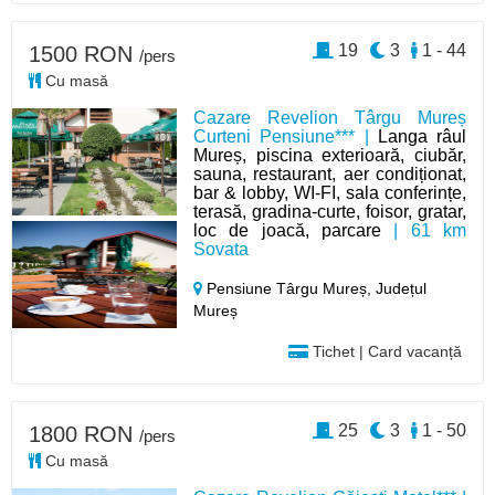
19
3
1 - 44
1500 RON
/pers
Cu masă
Cazare Revelion Târgu Mureș
Curteni Pensiune*** |
Langa râul
Mureș, piscina exterioară, ciubăr,
sauna, restaurant, aer condiționat,
bar & lobby, WI-FI, sala conferințe,
terasă, gradina-curte, foisor, gratar,
loc de joacă, parcare
| 61 km
Sovata
Pensiune Târgu Mureș,
Județul
Mureș
Tichet | Card vacanță
25
3
1 - 50
1800 RON
/pers
Cu masă