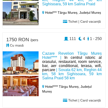
Sighisoara, 59 km Salina Praid
Hotel*** Târgu Mureș,
Județul Mureș
Tichet | Card vacanță
111
4
1 - 250
1750 RON
/pers
Cu masă
Cazare Revelion Târgu Mureș
Hotel**** |
In centrul istoric al
orasului, restaurant, room service,
bar, aer conditionat, terasa, wifi,
parcare
| Sovata 62 km, Reghin 44
km, 58 km Sighisoara, 59 km
Salina Praid 58 km
Hotel**** Târgu Mureș,
Județul
Mureș
Tichet | Card vacanță