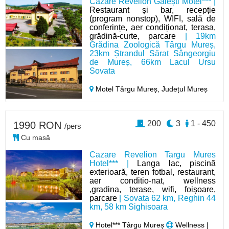
Cazare Revelion Găiești Motel*** |
Restaurant și bar, recepție
(program nonstop), WIFI, sală de
conferințe, aer condiționat, terasa,
grădină-curte, parcare
| 19km
Grădina Zoologică Târgu Mureș,
23km Ștrandul Sărat Sângeorgiu
de Mureș, 66km Lacul Ursu
Sovata
Motel Târgu Mureș,
Județul Mureș
200
3
1 - 450
1990 RON
/pers
Cu masă
Cazare Revelion Targu Mures
Hotel*** |
Langa lac, piscină
exterioară, teren fotbal, restaurant,
aer conditio-nat, wellness
,gradina, terase, wifi, foişoare,
parcare
| Sovata 62 km, Reghin 44
km, 58 km Sighisoara
Hotel*** Târgu Mureș
Wellness |