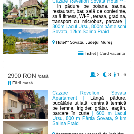
Cazare Revelion Sovata Hotel **+
|
In pădure pe poiana, sauna,
restaurant, bar, sală de conferințe,
sală fitness, WI-FI, terasa, gradina,
transport cu microbuz, parcare
|
800m Lacul Ursu, 800m pârtie schi
Sovata, 12km Salina Praid
Hotel** Sovata,
Județul Mureș
Tichet | Card vacanță
2
3
1 - 6
2900 RON
/casă
Fără masă
Cazare Revelion Sovata
Apartament |
Lângă pădure,
bucătărie utilată, centrală termică
pe lemne, frigider, grătar, leagăn,
parcare în curte
| 600 m Lacul
Ursu, 800 m Pârtia Sovata, 9 km
Salina Praid