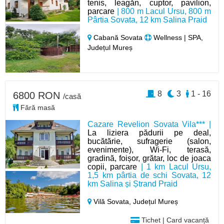
tenis, leagăn, cuptor, pavilion,
parcare
| 800 m Lacul Ursu, 800 m
Pârtia Sovata, 12 km Salina Praid
Cabană Sovata
Wellness | SPA,
Județul Mureș
8
3
1 - 16
6800 RON
/casă
Fără masă
Cazare Revelion Sovata Vila*** |
La liziera pădurii pe deal,
bucătărie, sufragerie (salon,
evenimente), Wi-Fi, terasă,
gradină, foișor, grătar, loc de joaca
copii, parcare
| 1 km Lacul Ursu,
1,5 km pârtia de schi Sovata, 12
km Salina și Ștrand Praid
Vilă Sovata,
Județul Mureș
Tichet | Card vacanță