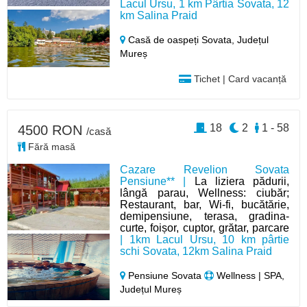
Lacul Ursu, 1 km Pârtia Sovata, 12
km Salina Praid
Casă de oaspeți Sovata,
Județul
Mureș
Tichet | Card vacanță
18
2
1 - 58
4500 RON
/casă
Fără masă
Cazare Revelion Sovata
Pensiune** |
La liziera pădurii,
lângă parau, Wellness: ciubăr;
Restaurant, bar, Wi-fi, bucătărie,
demipensiune, terasa, gradina-
curte, foișor, cuptor, grătar, parcare
| 1km Lacul Ursu, 10 km pârtie
schi Sovata, 12km Salina Praid
Pensiune Sovata
Wellness | SPA,
Județul Mureș