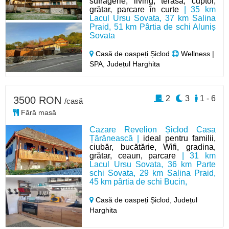
sufragerie, living, terasă, cuptor,
grătar, parcare în curte
| 35 km
Lacul Ursu Sovata, 37 km Salina
Praid, 51 km Pârtia de schi Aluniș
Sovata
Casă de oaspeți Șiclod
Wellness |
SPA, Județul Harghita
2
3
1 - 6
3500 RON
/casă
Fără masă
Cazare Revelion Șiclod Casa
Țărănească |
ideal pentru familii,
ciubăr, bucătărie, Wifi, gradina,
grătar, ceaun, parcare
| 31 km
Lacul Ursu Sovata, 36 km Parte
schi Sovata, 29 km Salina Praid,
45 km pârtia de schi Bucin,
Casă de oaspeți Șiclod,
Județul
Harghita