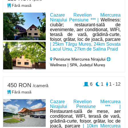
Fără masă
Cazare Revelion Miercurea
Nirajului Pensiune *** |
Wellness:
ciubăr; restaurant-sală de
evenimente, aer condiționat, WIFI,
terasă de vară, grădină-curte,
foișor, grătar, loc de joacă, parcare
| 25km Târgu Mureș, 24km Sovata
Lacul Ursu, 27km de Salina Praid
Pensiune Miercurea Nirajului
Wellness | SPA, Județul Mureș
6
1
1 - 12
450 RON
/cameră
Fără masă
Cazare Revelion Miercurea
Nirajului Pensiune *** |
Restaurant-sală de mese, aer
condiționat, WIFI, terasă de vară,
grădină-curte, foișor, grătar, loc de
joacă, parcare
| 10km Miercurea