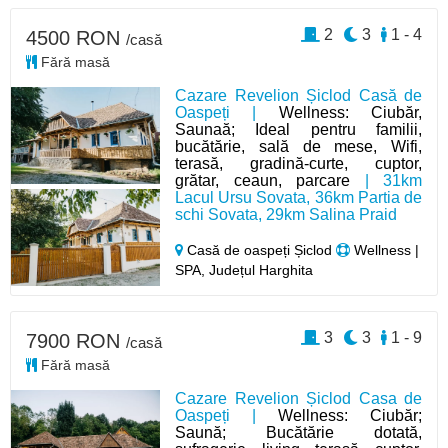
2
3
1 - 4
4500 RON
/casă
Fără masă
Cazare Revelion Șiclod Casă de
Oaspeți |
Wellness: Ciubăr,
Saunaă; Ideal pentru familii,
bucătărie, sală de mese, Wifi,
terasă, gradină-curte, cuptor,
grătar, ceaun, parcare
| 31km
Lacul Ursu Sovata, 36km Partia de
schi Sovata, 29km Salina Praid
Casă de oaspeți Șiclod
Wellness |
SPA, Județul Harghita
3
3
1 - 9
7900 RON
/casă
Fără masă
Cazare Revelion Șiclod Casa de
Oaspeți |
Wellness: Ciubăr;
Saună; Bucătărie dotată,