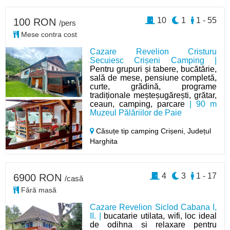
10
1
1 - 55
100 RON
/pers
Mese contra cost
Cazare Revelion Cristuru
Secuiesc Crișeni Camping |
Pentru grupuri și tabere, bucătărie,
sală de mese, pensiune completă,
curte, grădină, programe
tradiționale meșteșugărești, grătar,
ceaun, camping, parcare
| 90 m
Muzeul Pălăriilor de Paie
Căsuțe tip camping Crișeni,
Județul
Harghita
4
3
1 - 17
6900 RON
/casă
Fără masă
Cazare Revelion Siclod Cabana I,
II. |
bucatarie utilata, wifi, loc ideal
de odihna si relaxare pentru