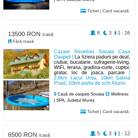
Tichet | Card vacanță
8
3
1 - 16
13500 RON
/casă
Fără masă
Cazare Revelion Sovata Casa
Oaspeți |
La liziera padurii pe deal,
ciubar, bucatarie, sufragerie-living,
WiFi, terasa, gradina-curte, cuptor,
gratar, loc de joaca, parcare
|
2,8km Lacul Ursu, 10km Salina
Praid, 10km partia de schi Alunis
Casă de oaspeți Sovata
Wellness
| SPA, Județul Mureș
Tichet | Card vacanță
5
3
1 - 12
6500 RON
/casă