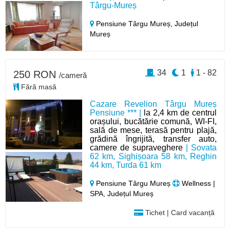
Târgu-Mureș
Pensiune Târgu Mureș,
Județul
Mureș
34
1
1 - 82
250 RON
/cameră
Fără masă
Cazare Revelion Târgu Mureș
Pensiune *** |
la 2,4 km de centrul
orașului, bucătărie comună, WI-FI,
sală de mese, terasă pentru plajă,
grădină îngrijită, transfer auto,
camere de supraveghere
| Sovata
62 km, Sighișoara 58 km, Reghin
44 km, Turda 61 km
Pensiune Târgu Mureș
Wellness |
SPA, Județul Mureș
Tichet | Card vacanță