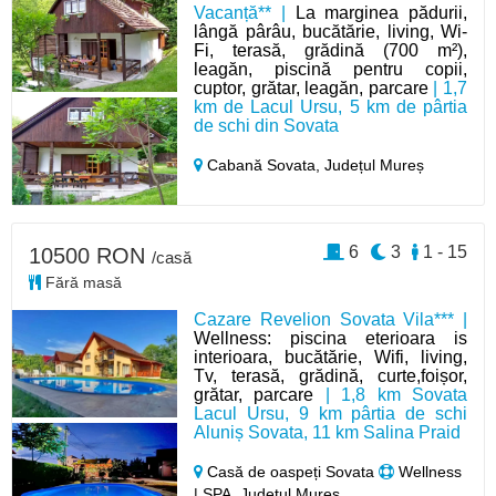
Vacanță** |
La marginea pădurii,
lângă pârâu, bucătărie, living, Wi-
Fi, terasă, grădină (700 m²),
leagăn, piscină pentru copii,
cuptor, grătar, leagăn, parcare
| 1,7
km de Lacul Ursu, 5 km de pârtia
de schi din Sovata
Cabană Sovata,
Județul Mureș
6
3
1 - 15
10500 RON
/casă
Fără masă
Cazare Revelion Sovata Vila*** |
Wellness: piscina eterioara is
interioara, bucătărie, Wifi, living,
Tv, terasă, grădină, curte,foișor,
grătar, parcare
| 1,8 km Sovata
Lacul Ursu, 9 km pârtia de schi
Aluniș Sovata, 11 km Salina Praid
Casă de oaspeți Sovata
Wellness
| SPA, Județul Mureș