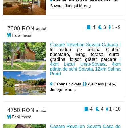
Apartament sau cameră de închiriat
Sovata,
Județul Mureș
4
3
1 - 9
7500 RON
/casă
Fără masă
Cazare Revelion Sovata Cabană |
In padure pe poiana, Ciubăr,
bucătărie, living, terasa, curte-
gradina, foișor, grătar, parcare
|
4km Lacul Ursu-Sovata, 4km
pârtia de schi Sovata, 12km Salina
Praid
Cabană Sovata
Wellness | SPA,
Județul Mureș
4
4
1 - 10
4750 RON
/casă
Fără masă
Cazare Revelion Sovata Casa de