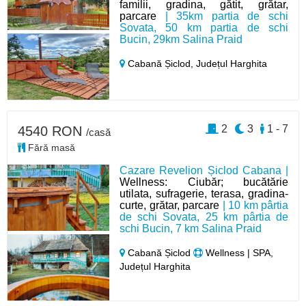
familii, gradina, gătit, grătar,
parcare
| 35km partia de schi
Sovata, 50 km partia de schi
Bucin, 29km Salina Praid
Cabană Șiclod,
Județul Harghita
2
3
1 - 7
4540 RON
/casă
Fără masă
Cazare Revelion Șiclod Cabana |
Wellness: Ciubăr; bucătărie
utilata, sufragerie, terasa, gradina-
curte, grătar, parcare
| 10 km pârtia
de schi Sovata, 25 km pârtia de
schi Bucin, 7 km Salina Praid
Cabană Șiclod
Wellness | SPA,
Județul Harghita