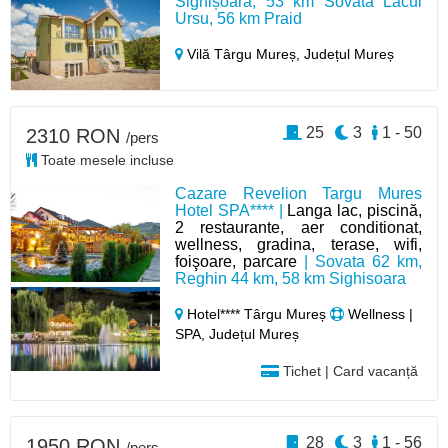
Sighișoara, 53 km Sovata Lacul
Ursu, 56 km Praid
Vilă Târgu Mureș,
Județul Mureș
25
3
1 - 50
2310 RON
/pers
Toate mesele incluse
Cazare Revelion Targu Mures
Hotel SPA**** |
Langa lac, piscină,
2 restaurante, aer conditionat,
wellness, gradina, terase, wifi,
foişoare, parcare
| Sovata 62 km,
Reghin 44 km, 58 km Sighisoara
Hotel**** Târgu Mureș
Wellness |
SPA, Județul Mureș
Tichet | Card vacanță
28
3
1 - 56
1950 RON
/pers