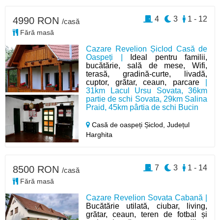
4
3
1 - 12
4990 RON
/casă
Fără masă
Cazare Revelion Șiclod Casă de
Oaspeți |
Ideal pentru familii,
bucătărie, sală de mese, Wifi,
terasă, gradină-curte, livadă,
cuptor, grătar, ceaun, parcare
|
31km Lacul Ursu Sovata, 36km
partie de schi Sovata, 29km Salina
Praid, 45km pârtia de schi Bucin
Casă de oaspeți Șiclod,
Județul
Harghita
7
3
1 - 14
8500 RON
/casă
Fără masă
Cazare Revelion Sovata Cabană |
Bucătărie utilată, ciubar, living,
grătar, ceaun, teren de fotbal și