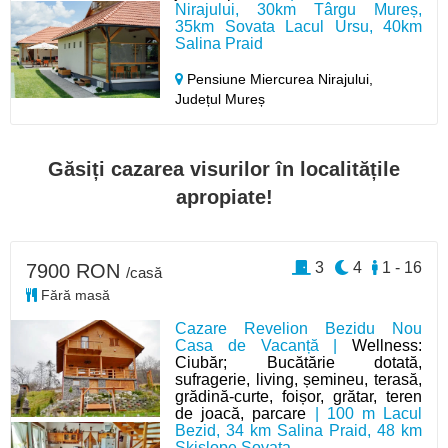
Nirajului, 30km Târgu Mureș,
35km Sovata Lacul Ursu, 40km
Salina Praid
Pensiune Miercurea Nirajului,
Județul Mureș
Găsiți cazarea visurilor în localitățile
apropiate!
3
4
1 - 16
7900 RON
/casă
Fără masă
Cazare Revelion Bezidu Nou
Casa de Vacanță |
Wellness:
Ciubăr; Bucătărie dotată,
sufragerie, living, șemineu, terasă,
grădină-curte, foișor, grătar, teren
de joacă, parcare
| 100 m Lacul
Bezid, 34 km Salina Praid, 48 km
Skislope Sovata