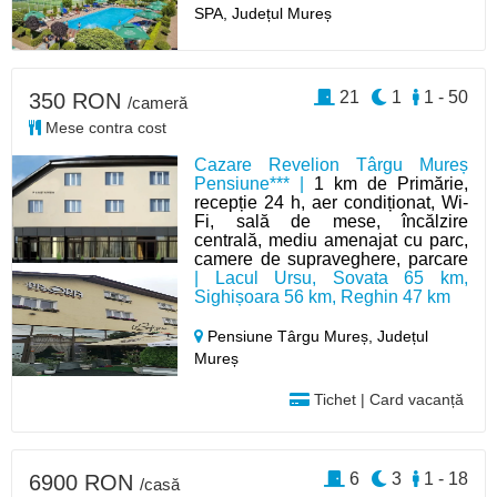
SPA, Județul Mureș
21
1
1 - 50
350 RON
/cameră
Mese contra cost
Cazare Revelion Târgu Mureș
Pensiune*** |
1 km de Primărie,
recepție 24 h, aer condiționat, Wi-
Fi, sală de mese, încălzire
centrală, mediu amenajat cu parc,
camere de supraveghere, parcare
| Lacul Ursu, Sovata 65 km,
Sighișoara 56 km, Reghin 47 km
Pensiune Târgu Mureș,
Județul
Mureș
Tichet | Card vacanță
6
3
1 - 18
6900 RON
/casă