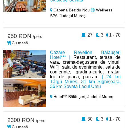
Cabană Bezidu Nou
Wellness |
SPA, Județul Mureș
27
3
1 - 70
950 RON
/pers
Cu masă
Cazare Revelion Bălăușeri
Hotel*** |
Restaurant, terasa de
vara, crama-degustare de vinuri,
WIFI, sala de evenimente, sala de
conferinte, gradina-curte, gratar,
loc de joaca, parcare
| 24 km
Târgu Mureș, 31 km Sighișoara,
36 km Sovata Lacul Ursu
Hotel*** Bălăușeri,
Județul Mureș
30
3
1 - 70
2300 RON
/pers
Cu masă