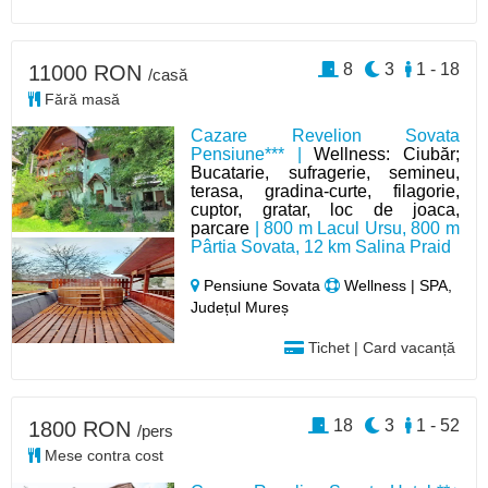
8
3
1 - 18
11000 RON
/casă
Fără masă
Cazare Revelion Sovata
Pensiune*** |
Wellness: Ciubăr;
Bucatarie, sufragerie, semineu,
terasa, gradina-curte, filagorie,
cuptor, gratar, loc de joaca,
parcare
| 800 m Lacul Ursu, 800 m
Pârtia Sovata, 12 km Salina Praid
Pensiune Sovata
Wellness | SPA,
Județul Mureș
Tichet | Card vacanță
18
3
1 - 52
1800 RON
/pers
Mese contra cost