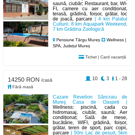
saună, ciubăr; Restaurant, bar, WI-
FI, camere cu aer condiționat,
terasă, grădină, foișor, grătar, loc
de joacă, parcare
| 4 km Palatul
Culturii, 8 km Aquapark Weekend,
7 km Grădina Zoologică
Pensiune Târgu Mureș
Wellness |
SPA, Județul Mureș
Tichet | Card vacanță
10
3
1 - 28
14250 RON
/casă
Fără masă
Cazare Revelion Sâncraiu de
Mureş Casa de Oaspeți |
Wellness: piscină, cada cu
hidromasaj, ciubăr, saună; Aer
condiționat; Sală de mese,
bucătărie, WIFI, grădină, foișor,
grătar, teren de sport, parc copii,
parcare
| 50m Lac de pesuit, 5km