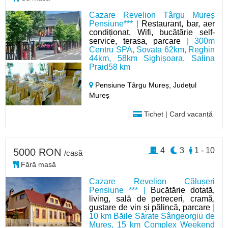
Cazare Revelion Târgu Mureș
Pensiune*** |
Restaurant, bar, aer
condiționat, Wifi, bucătărie self-
service, terasa, parcare
| 300m
Centru SPA, Sovata 62km, Reghin
44km, 58km Sighișoara, Salina
Praid58 km
Pensiune Târgu Mureș,
Județul
Mureș
Tichet | Card vacanță
4
3
1 - 10
5000 RON
/casă
Fără masă
Cazare Revelion Călușeri
Pensiune *** |
Bucătărie dotată,
living, sală de petreceri, cramă,
gustare de vin și pălincă, parcare
|
10 km Băile Sărate Sângeorgiu de
Mureș, 15 km Complex Weekend