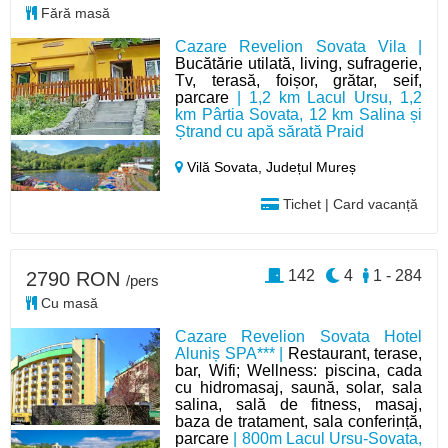
Fără masă
Cazare Revelion Sovata Vila |
Bucătărie utilată, living, sufragerie,
Tv, terasă, foișor, grătar, seif,
parcare
| 1,2 km Lacul Ursu, 1,2
km Pârtia Sovata, 12 km Salina și
Ștrand cu apă sărată Praid
Vilă Sovata,
Județul Mureș
Tichet | Card vacanță
142
4
1 - 284
2790 RON
/pers
Cu masă
Cazare Revelion Sovata Hotel
Aluniș SPA*** |
Restaurant, terase,
bar, Wifi; Wellness: piscina, cada
cu hidromasaj, saună, solar, sala
salina, sală de fitness, masaj,
baza de tratament, sala conferință,
parcare
| 800m Lacul Ursu-Sovata,