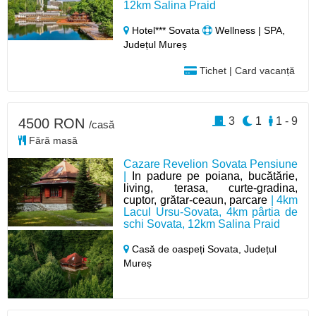
12km Salina Praid
Hotel*** Sovata
Wellness | SPA,
Județul Mureș
Tichet | Card vacanță
3
1
1 - 9
4500 RON
/casă
Fără masă
Cazare Revelion Sovata Pensiune
|
In padure pe poiana, bucătărie,
living, terasa, curte-gradina,
cuptor, grătar-ceaun, parcare
| 4km
Lacul Ursu-Sovata, 4km pârtia de
schi Sovata, 12km Salina Praid
Casă de oaspeți Sovata,
Județul
Mureș