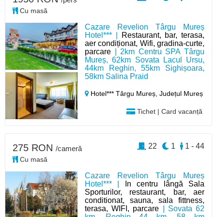
Cu masă
Cazare Revelion Târgu Mureș
Hotel*** |
Restaurant, bar, terasa,
aer condiționat, Wifi, gradina-curte,
parcare
| 2km Centru SPA Târgu
Mureș, 62km Sovata Lacul Ursu,
44km Reghin, 55km Sighișoara,
58km Salina Praid
Hotel*** Târgu Mureș,
Județul Mureș
Tichet | Card vacanță
22
1
1 - 44
275 RON
/cameră
Cu masă
Cazare Revelion Târgu Mureș
Hotel*** |
In centru lângă Sala
Sporturilor, restaurant, bar, aer
conditionat, sauna, sala fittness,
terasa, WIFI, parcare
| Sovata 62
km, Reghin 44 km, 58 km