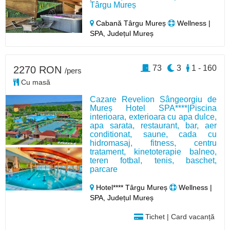
Târgu Mureș
Cabană Târgu Mureș
Wellness |
SPA, Județul Mureș
73
3
1 - 160
2270 RON
/pers
Cu masă
Cazare Revelion Sângeorgiu de
Mureș Hotel SPA****|Piscina
interioara, exterioara cu apa dulce,
apa sarata, restaurant, bar, aer
conditionat, saune, cada cu
hidromasaj, fitness, centru
tratament, kinetoterapie balneo,
teren fotbal, tenis, baschet,
parcare
Hotel**** Târgu Mureș
Wellness |
SPA, Județul Mureș
Tichet | Card vacanță