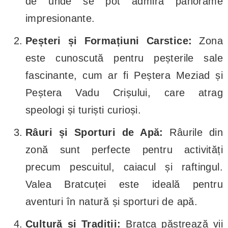
de unde se pot admira panorame
impresionante.
Peșteri și Formațiuni Carstice:
Zona
este cunoscută pentru peșterile sale
fascinante, cum ar fi Peștera Meziad și
Peștera Vadu Crișului, care atrag
speologi și turiști curioși.
Râuri și Sporturi de Apă:
Râurile din
zonă sunt perfecte pentru activități
precum pescuitul, caiacul și raftingul.
Valea Bratcuței este ideală pentru
aventuri în natură și sporturi de apă.
Cultură și Tradiții:
Bratca păstrează vii