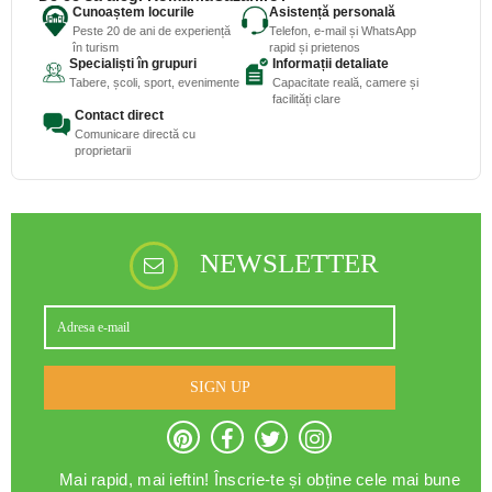
Cunoaștem locurile
Asistență personală
Peste 20 de ani de experiență
Telefon, e-mail și WhatsApp
în turism
rapid și prietenos
Specialiști în grupuri
Informații detaliate
Tabere, școli, sport, evenimente
Capacitate reală, camere și
facilități clare
Contact direct
Comunicare directă cu
proprietarii
NEWSLETTER
SIGN UP
Mai rapid, mai ieftin! Înscrie-te și obține cele mai bune