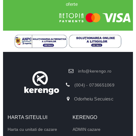
oferte
info@kerengo.ro
(004) - 0736651069
Odorheiu Secuiesc
HARTA SITEULUI
KERENGO
Harta cu unitati de cazare
ADMIN cazare