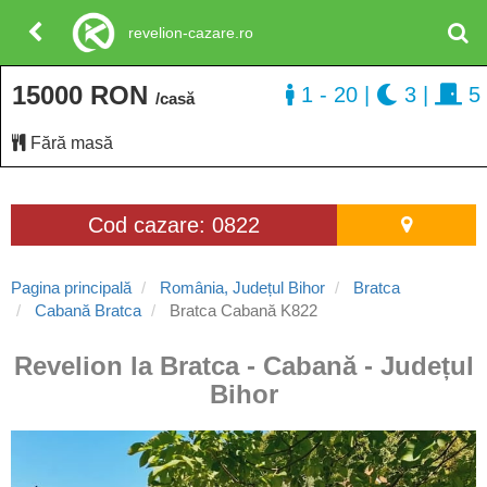
revelion-cazare.ro
15000 RON
1 - 20
|
3
|
5
/casă
Fără masă
Cod cazare: 0822
Pagina principală
România, Județul Bihor
Bratca
Cabană Bratca
Bratca Cabană K822
Revelion la Bratca - Cabană - Județul
Bihor