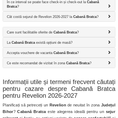
În ce interval se poate face check-in și check-out la
Cabană
Bratca
?
Cât costă sejurul de Revelion 2026-2027 la
Cabană Bratca
?
Care sunt facilitatile oferite de
Cabană Bratca
?
La
Cabană Bratca
există opțiuni de masă?
Accepta vouchere de vacanta
Cabană Bratca
?
Ce este recomandat de vizitat în zona
Cabană Bratca
?
Informații utile și termeni frecvent căutați
pentru cazare despre Cabană Bratca
pentru Revelion 2026-2027
Planificați să petreceți un
Revelion
de neuitat în zona
Județul
Bihor
?
Cabană Bratca
este alegerea ideală pentru un
sejur