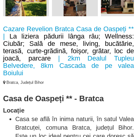
Cazare Revelion Bratca Casa de Oaspeți **
|
La liziera pădurii lânga râu; Wellness:
Ciubăr; Sală de mese, living, bucătărie,
terasă, curte-grădină, foișor, grătar, loc de
joacă, parcare
| 2km Dealul Tupleu
Belvedere, 8km Cascada de pe valea
Boiului
Bratca, Județul Bihor
Casa de Oaspeți ** - Bratca
Locație
Casa se află în inima naturii, în satul Valea
Bratcuței, comuna Bratca, județul Bihor.
Este un loc ideal pentru cei care doresc să