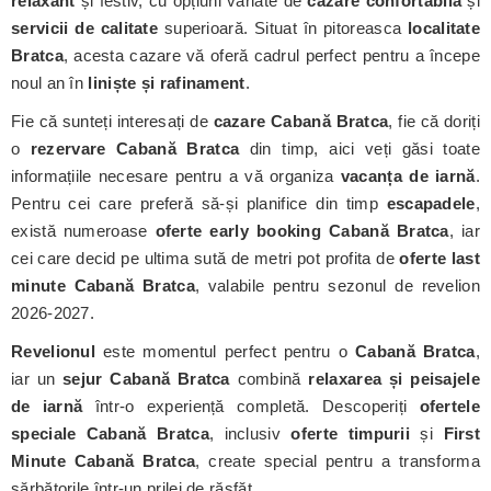
relaxant
și festiv, cu opțiuni variate de
cazare confortabilă
și
servicii de calitate
superioară. Situat în pitoreasca
localitate
Bratca
, acesta cazare vă oferă cadrul perfect pentru a începe
noul an în
liniște și rafinament
.
Fie că sunteți interesați de
cazare Cabană Bratca
, fie că doriți
o
rezervare Cabană Bratca
din timp, aici veți găsi toate
informațiile necesare pentru a vă organiza
vacanța de iarnă
.
Pentru cei care preferă să-și planifice din timp
escapadele
,
există numeroase
oferte early booking Cabană Bratca
, iar
cei care decid pe ultima sută de metri pot profita de
oferte last
minute Cabană Bratca
, valabile pentru sezonul de revelion
2026-2027.
Revelionul
este momentul perfect pentru o
Cabană Bratca
,
iar un
sejur Cabană Bratca
combină
relaxarea și peisajele
de iarnă
într-o experiență completă. Descoperiți
ofertele
speciale Cabană Bratca
, inclusiv
oferte timpurii
și
First
Minute Cabană Bratca
, create special pentru a transforma
sărbătorile într-un prilej de răsfăț.