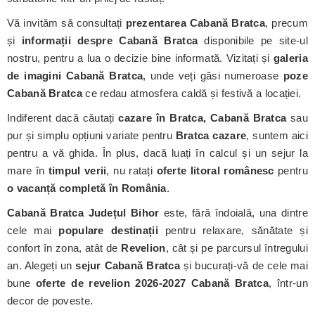
Vă invităm să consultați
prezentarea Cabană Bratca
, precum
și
informații despre Cabană Bratca
disponibile pe site-ul
nostru, pentru a lua o decizie bine informată. Vizitați și
galeria
de imagini Cabană Bratca
, unde veți găsi numeroase
poze
Cabană Bratca
ce redau atmosfera caldă și festivă a locației.
Indiferent dacă căutați
cazare în Bratca, Cabană Bratca
sau
pur și simplu opțiuni variate pentru
Bratca cazare
, suntem aici
pentru a vă ghida. În plus, dacă luați în calcul și un sejur la
mare în
timpul verii
, nu ratați
oferte litoral românesc
pentru
o vacanță completă în România
.
Cabană Bratca
Județul Bihor
este, fără îndoială, una dintre
cele mai
populare destinații
pentru relaxare, sănătate și
confort în zona, atât de
Revelion
, cât și pe parcursul întregului
an. Alegeți un
sejur Cabană Bratca
și bucurați-vă de cele mai
bune
oferte de revelion 2026-2027 Cabană Bratca
, într-un
decor de poveste.