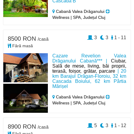
Cascada B
Cabană Valea Drăganului
Wellness | SPA, Județul Cluj
3
3
1 - 11
8500 RON
/casă
Fără masă
Cazare Revelion Valea
Drăganului Cabană*** |
Ciubar,
Sală de mese, living, băi proprii,
terasă, foișor, grătar, parcare
| 20
km Barajul Drăgan-Floroiu, 32 km
Cascada Boiului, 62 km Pârtia
Mărișel
Cabană Valea Drăganului
Wellness | SPA, Județul Cluj
5
3
1 - 12
8900 RON
/casă
Fără masă