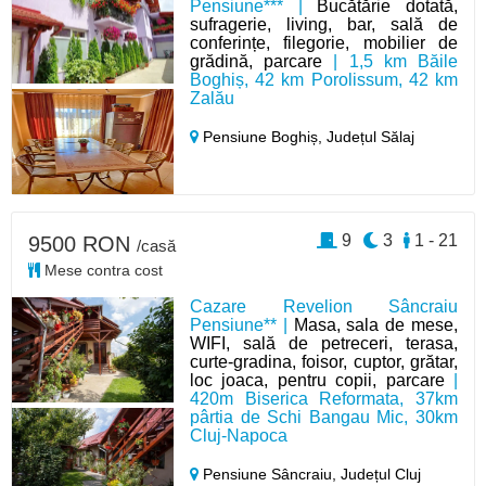
Pensiune*** |
Bucătărie dotată,
sufragerie, living, bar, sală de
conferințe, filegorie, mobilier de
grădină, parcare
| 1,5 km Băile
Boghiș, 42 km Porolissum, 42 km
Zalău
Pensiune Boghiș,
Județul Sălaj
9
3
1 - 21
9500 RON
/casă
Mese contra cost
Cazare Revelion Sâncraiu
Pensiune** |
Masa, sala de mese,
WIFI, sală de petreceri, terasa,
curte-gradina, foisor, cuptor, grătar,
loc joaca, pentru copii, parcare
|
420m Biserica Reformata, 37km
pârtia de Schi Bangau Mic, 30km
Cluj-Napoca
Pensiune Sâncraiu,
Județul Cluj