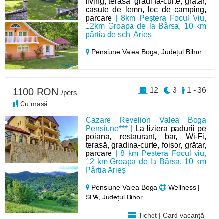
living, terasa, gradina-curte, grătar,
casute de lemn, loc de camping,
parcare
| 8km Peștera Focul Viu,
12km Groapa de la Bârsa, 10 km
pârtia de schi Arieș
Pensiune Valea Boga,
Județul Bihor
12
3
1 - 36
1100 RON
/pers
Cu masă
Cazare Revelion Valea Boga
Pensiune*** |
La liziera padurii pe
poiana, restaurant, bar, Wi-Fi,
terasă, gradina-curte, foisor, grătar,
parcare
| 8 km Peștera Focul viu,
12 km Groapa de la Bârsa, 10 km
Pârtia Arieș
Pensiune Valea Boga
Wellness |
SPA, Județul Bihor
Tichet | Card vacanță