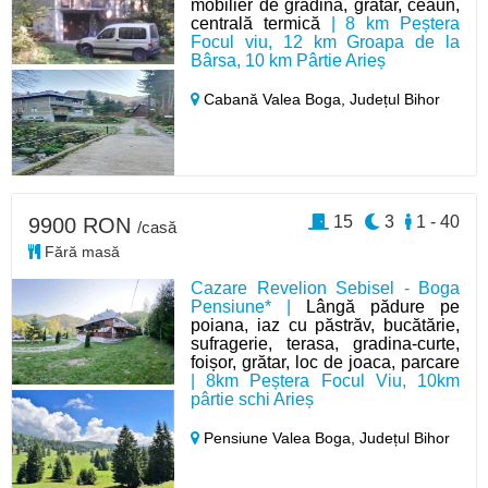
mobilier de grădină, grătar, ceaun,
centrală termică
| 8 km Peștera
Focul viu, 12 km Groapa de la
Bârsa, 10 km Pârtie Arieș
Cabană Valea Boga,
Județul Bihor
15
3
1 - 40
9900 RON
/casă
Fără masă
Cazare Revelion Sebisel - Boga
Pensiune* |
Lângă pădure pe
poiana, iaz cu păstrăv, bucătărie,
sufragerie, terasa, gradina-curte,
foișor, grătar, loc de joaca, parcare
| 8km Peștera Focul Viu, 10km
pârtie schi Arieș
Pensiune Valea Boga,
Județul Bihor