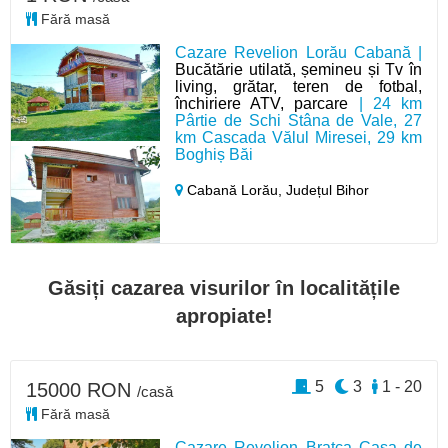
Fără masă
Cazare Revelion Lorău Cabană |
Bucătărie utilată, șemineu și Tv în
living, grătar, teren de fotbal,
închiriere ATV, parcare
| 24 km
Pârtie de Schi Stâna de Vale, 27
km Cascada Vălul Miresei, 29 km
Boghiș Băi
Cabană Lorău,
Județul Bihor
Găsiți cazarea visurilor în localitățile
apropiate!
5
3
1 - 20
15000 RON
/casă
Fără masă
Cazare Revelion Bratca Casa de