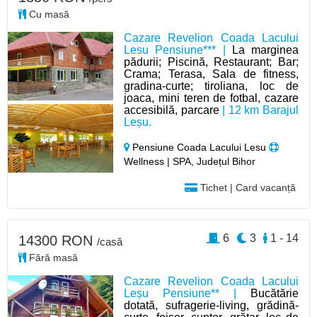
Cu masă
Cazare Revelion Coada Lacului
Lesu Pensiune*** |
La marginea
pădurii; Piscină, Restaurant; Bar;
Crama; Terasa, Sala de fitness,
gradina-curte; tiroliana, loc de
joaca, mini teren de fotbal, cazare
accesibilă, parcare
| 12 km Barajul
Leșu.
Pensiune Coada Lacului Lesu
Wellness | SPA, Județul Bihor
Tichet | Card vacanță
6
3
1 - 14
14300 RON
/casă
Fără masă
Cazare Revelion Coada Lacului
Leșu Pensiune** |
Bucătărie
dotată, sufragerie-living, grădină-