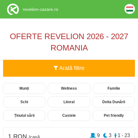
revelion-cazare.ro
OFERTE REVELION 2026 - 2027
ROMANIA
Arată filtre
Munți
Wellness
Familie
Schi
Litoral
Delta Dunării
Ținutul sării
Castele
Pet friendly
9
3
1 - 23
1 RON
/casă