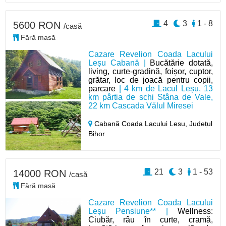
4
3
1 - 8
5600 RON
/casă
Fără masă
Cazare Revelion Coada Lacului
Leșu Cabană |
Bucătărie dotată,
living, curte-gradină, foișor, cuptor,
grătar, loc de joacă pentru copii,
parcare
| 4 km de Lacul Leșu, 13
km pârtia de schi Stâna de Vale,
22 km Cascada Vălul Miresei
Cabană Coada Lacului Lesu,
Județul
Bihor
21
3
1 - 53
14000 RON
/casă
Fără masă
Cazare Revelion Coada Lacului
Leșu Pensiune** |
Wellness:
Ciubăr, râu în curte, cramă,