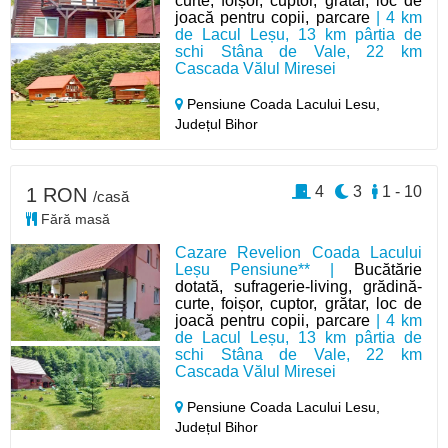
curte, foișor, cuptor, grătar, loc de
joacă pentru copii, parcare
| 4 km
de Lacul Leșu, 13 km pârtia de
schi Stâna de Vale, 22 km
Cascada Vălul Miresei
Pensiune Coada Lacului Lesu,
Județul Bihor
4
3
1 - 10
1 RON
/casă
Fără masă
Cazare Revelion Coada Lacului
Leșu Pensiune** |
Bucătărie
dotată, sufragerie-living, grădină-
curte, foișor, cuptor, grătar, loc de
joacă pentru copii, parcare
| 4 km
de Lacul Leșu, 13 km pârtia de
schi Stâna de Vale, 22 km
Cascada Vălul Miresei
Pensiune Coada Lacului Lesu,
Județul Bihor