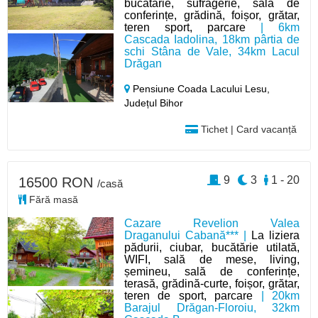
bucătărie, sufragerie, sală de
conferințe, grădină, foișor, grătar,
teren sport, parcare
| 6km
Cascada Iadolina, 18km pârtia de
schi Stâna de Vale, 34km Lacul
Drăgan
Pensiune Coada Lacului Lesu,
Județul Bihor
Tichet | Card vacanță
9
3
1 - 20
16500 RON
/casă
Fără masă
Cazare Revelion Valea
Draganului Cabană*** |
La liziera
pădurii, ciubar, bucătărie utilată,
WIFI, sală de mese, living,
șemineu, sală de conferințe,
terasă, grădină-curte, foișor, grătar,
teren de sport, parcare
| 20km
Barajul Drăgan-Floroiu, 32km