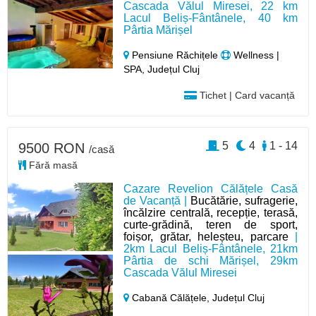
Cascada Vălul Miresei, 22 km
Lacul Beliș-Fântânele, 40 km
Pârtia Mărișel
Pensiune Răchițele
Wellness |
SPA, Județul Cluj
Tichet | Card vacanță
5
4
1 - 14
9500 RON
/casă
Fără masă
Cazare Revelion Călățele Casă
de Vacanță |
Bucătărie, sufragerie,
încălzire centrală, recepție, terasă,
curte-grădină, teren de sport,
foișor, grătar, heleșteu, parcare
|
2km Lacul Beliș-Fântânele, 21km
Pârtia de schi Mărișel, 29km
Cascada Vălul Miresei
Cabană Călățele,
Județul Cluj