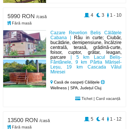
4
3
1 - 10
5990 RON
/casă
Fără masă
Cazare Revelion Beliș Călățele
Cabana |
Râu in curte; Ciubăr,
bucătărie, demipensiune, încălzire
centrală, terasă, grădină-curte,
foisor, cuptor, grătar, leagan,
parcare
| 5 km Lacul Beliș-
Fântânele, 9 km Pârtia Mărișel-
Leșu, 19 km Cascada Vălul
Miresei
Casă de oaspeți Călățele
Wellness | SPA, Județul Cluj
Tichet | Card vacanță
5
4
1 - 12
13500 RON
/casă
Fără masă