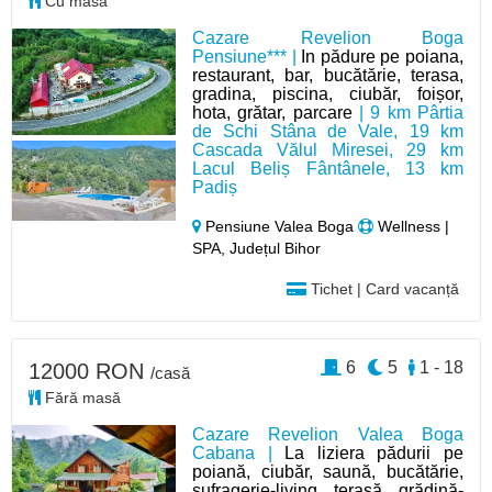
Cu masă
Cazare Revelion Boga
Pensiune*** |
In pădure pe poiana,
restaurant, bar, bucătărie, terasa,
gradina, piscina, ciubăr, foișor,
hota, grătar, parcare
| 9 km Pârtia
de Schi Stâna de Vale, 19 km
Cascada Vălul Miresei, 29 km
Lacul Beliș Fântânele, 13 km
Padiș
Pensiune Valea Boga
Wellness |
SPA, Județul Bihor
Tichet | Card vacanță
6
5
1 - 18
12000 RON
/casă
Fără masă
Cazare Revelion Valea Boga
Cabana |
La liziera pădurii pe
poiană, ciubăr, saună, bucătărie,
sufragerie-living, terasă, grădină-