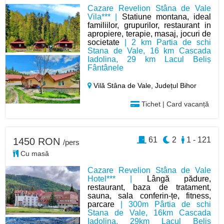
Cazare Revelion Stâna de Vale
Vila*** |
Statiune montana, ideal
familiilor, grupurilor, restaurant in
apropiere, terapie, masaj, jocuri de
societate
| 2 km Partia de schi
Stana de Vale, 16 km Cascada
Iadolina, 29 km Lacul Beliș
Fântânele
Vilă Stâna de Vale,
Județul Bihor
Tichet | Card vacanță
61
2
1 - 121
1450 RON
/pers
Cu masă
Cazare Revelion Stâna de Vale
Hotel*** |
Lângă pădure,
restaurant, baza de tratament,
sauna, sala conferin-țe, fitness,
parcare
| 300m Pârtia de schi
Stana de Vale, 16km Cascada
Iadolina, 29km Lacul Beliș