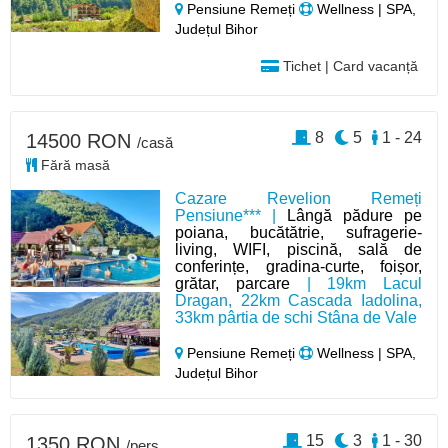
Pensiune Remeți
Wellness | SPA,
Județul Bihor
Tichet | Card vacanță
8
5
1 - 24
14500 RON
/casă
Fără masă
Cazare Revelion Remeți
Pensiune*** |
Lângă pădure pe
poiana, bucătătrie, sufragerie-
living, WIFI, piscină, sală de
conferințe, gradina-curte, foișor,
grătar, parcare
| 19km Lacul
Dragan, 22km Cascada Iadolina,
33km pârtia de schi Stâna de Vale
Pensiune Remeți
Wellness | SPA,
Județul Bihor
15
3
1 - 30
1350 RON
/pers