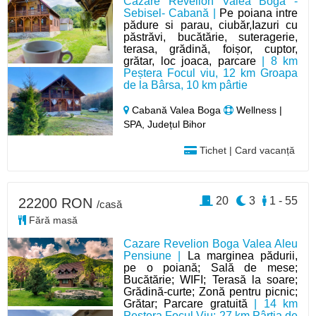
Cazare Revelion Valea Boga -
Sebisel- Cabană |
Pe poiana intre
pădure si parau, ciubăr,Iazuri cu
păstrăvi, bucătărie, suteragerie,
terasa, grădină, foișor, cuptor,
grătar, loc joaca, parcare
| 8 km
Peștera Focul viu, 12 km Groapa
de la Bârsa, 10 km pârtie
Cabană Valea Boga
Wellness |
SPA, Județul Bihor
Tichet | Card vacanță
20
3
1 - 55
22200 RON
/casă
Fără masă
Cazare Revelion Boga Valea Aleu
Pensiune |
La marginea pădurii,
pe o poiană; Sală de mese;
Bucătărie; WIFI; Terasă la soare;
Grădină-curte; Zonă pentru picnic;
Grătar; Parcare gratuită
| 14 km
Peștera Focul Viu; 27 km Pârtia de