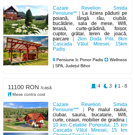
Cazare Revelion Smida
Pensiune** |
La liziera pădurii pe
poiană, lângă râu, ciubăr,
bucătărie, sala de mese, Wifi,
terasă, curte-grădină, foișor,
cuptor, grătar, teren de joacă,
parcare
| 2km Doda Pilii, 8km
Cascada Vălul Miresei, 15km
Padiș
Pensiune Ic Ponor Padis
Wellness
| SPA, Județul Bihor
4
3
1 - 8
11100 RON
/casă
Mese contra cost
Cazare Revelion Smida
Pensiune*** |
Pe malul raului,
ciubar, sauna, bucatarie, Wifi,
curte, ceaun, mobilier de gradina
|
10 km Cetatiile Ponorului, 15 km
Cascada Vălul Miresei, 15 km