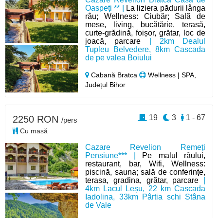
Oaspeți ** |
La liziera pădurii lânga
râu; Wellness: Ciubăr; Sală de
mese, living, bucătărie, terasă,
curte-grădină, foișor, grătar, loc de
joacă, parcare
| 2km Dealul
Tupleu Belvedere, 8km Cascada
de pe valea Boiului
Cabană Bratca
Wellness | SPA,
Județul Bihor
19
3
1 - 67
2250 RON
/pers
Cu masă
Cazare Revelion Remeți
Pensiune*** |
Pe malul râului,
restaurant, bar, Wifi, Wellness:
piscină, sauna; sală de conferințe,
terasa, gradina, grătar, parcare
|
4km Lacul Leșu, 22 km Cascada
Iadolina, 33km Pârtia schi Stâna
de Vale