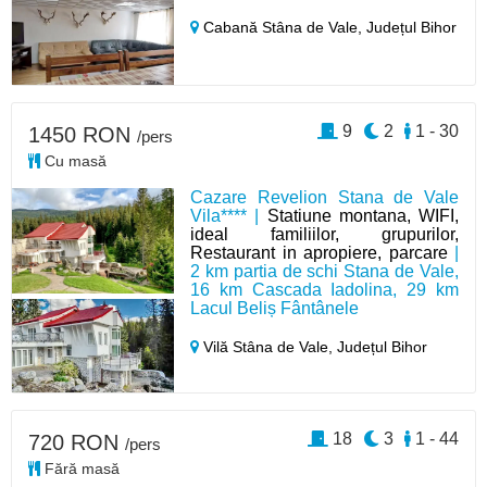
Cabană Stâna de Vale,
Județul Bihor
9
2
1 - 30
1450 RON
/pers
Cu masă
Cazare Revelion Stana de Vale
Vila**** |
Statiune montana, WIFI,
ideal familiilor, grupurilor,
Restaurant in apropiere, parcare
|
2 km partia de schi Stana de Vale,
16 km Cascada Iadolina, 29 km
Lacul Beliș Fântânele
Vilă Stâna de Vale,
Județul Bihor
18
3
1 - 44
720 RON
/pers
Fără masă