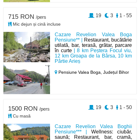
19
3
1 - 55
715 RON
/pers
Mic dejun și cină incluse
Cazare Revelion Valea Boga
Pensiune** |
Restaurant, bucătărie
utilată, bar, terasă, grătar, parcare
în curte
| 8 km Peștera Focul viu,
12 km Groapa de la Bârsa, 10 km
Pârtie Arieș
Pensiune Valea Boga,
Județul Bihor
19
3
1 - 50
1500 RON
/pers
Cu masă
Cazare Revelion Valea Boghii
Pensiune*** |
Wellness: ciubăr,
saună; Restaurant, bar, cramă,