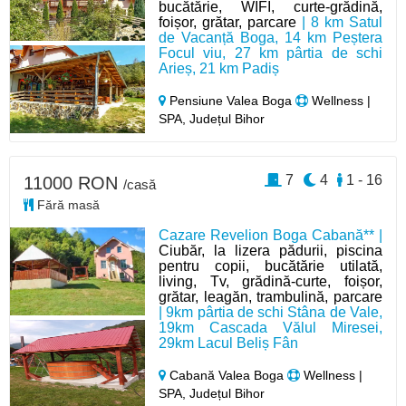
bucătărie, WIFI, curte-grădină,
foișor, grătar, parcare
| 8 km Satul
de Vacanță Boga, 14 km Peștera
Focul viu, 27 km pârtia de schi
Arieș, 21 km Padiș
Pensiune Valea Boga
Wellness |
SPA, Județul Bihor
7
4
1 - 16
11000 RON
/casă
Fără masă
Cazare Revelion Boga Cabană** |
Ciubăr, la lizera pădurii, piscina
pentru copii, bucătărie utilată,
living, Tv, grădină-curte, foișor,
grătar, leagăn, trambulină, parcare
| 9km pârtia de schi Stâna de Vale,
19km Cascada Vălul Miresei,
29km Lacul Beliș Fân
Cabană Valea Boga
Wellness |
SPA, Județul Bihor