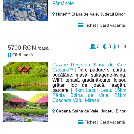
Fântânele
Hotel*** Stâna de Vale,
Județul Bihor
Tichet | Card vacanță
3
3
1 - 8
5700 RON
/casă
Fără masă
Cazare Revelion Stâna de Vale
Cabană** |
Între pădure si pârâu;
bucătărie, masă, sufragerie-living,
WIFI, terasă, gradină-curte, foișor,
grătar, loc de joacă, leagăn,
parcare
| 4km Lacul Leșu, 15km
Pârtia Stâna de Vale, 21km
Cascada Vălul Miresei
Cabană Stâna de Vale,
Județul Bihor
Tichet | Card vacanță