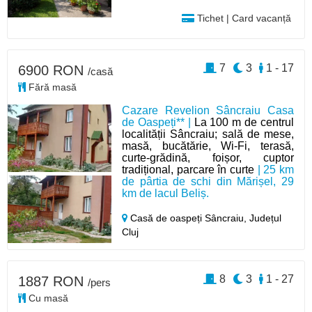
Tichet | Card vacanță
7
3
1 - 17
6900 RON
/casă
Fără masă
Cazare Revelion Sâncraiu Casa
de Oaspeți** |
La 100 m de centrul
localității Sâncraiu; sală de mese,
masă, bucătărie, Wi-Fi, terasă,
curte-grădină, foișor, cuptor
tradițional, parcare în curte
| 25 km
de pârtia de schi din Mărișel, 29
km de lacul Beliș.
Casă de oaspeți Sâncraiu,
Județul
Cluj
8
3
1 - 27
1887 RON
/pers
Cu masă