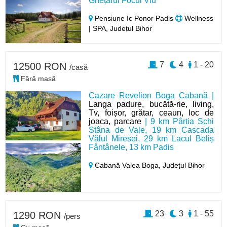
Ghețarul Focul Viu
Pensiune Ic Ponor Padis
Wellness
| SPA, Județul Bihor
7
4
1 - 20
12500 RON
/casă
Fără masă
Cazare Revelion Boga Cabană |
Langa padure, bucătă-rie, living,
Tv, foișor, grătar, ceaun, loc de
joaca, parcare
| 9 km Pârtia Schi
Stâna de Vale, 19 km Cascada
Vălul Miresei, 29 km Lacul Beliș
Fântânele, 13 km Padis
Cabană Valea Boga,
Județul Bihor
23
3
1 - 55
1290 RON
/pers