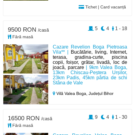
Tichet | Card vacanță
5
4
1 - 18
9500 RON
/casă
Fără masă
Cazare Revelion Boga Pietroasa
Vila** |
Bucătărie, living, Internet,
terasa, gradina-curte, piscina
copii, foișor, grătar, livadă, loc de
joacă, parcare
| 9km Valea Boga,
13km Chiscau-Peștera Urșilor,
23km Padis, 45km pârtia de schi
Stâna de Vale
Vilă Valea Boga,
Județul Bihor
9
4
1 - 30
16500 RON
/casă
Fără masă