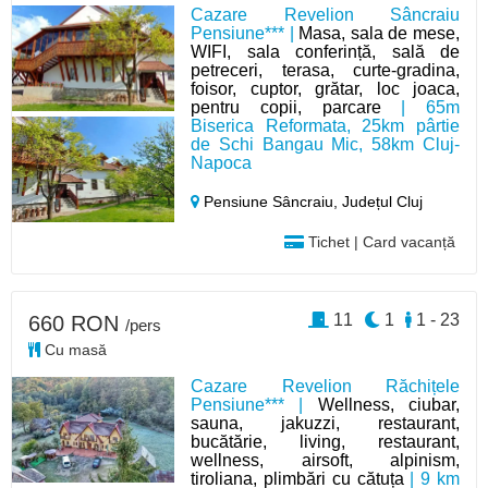
Cazare Revelion Sâncraiu
Pensiune*** |
Masa, sala de mese,
WIFI, sala conferință, sală de
petreceri, terasa, curte-gradina,
foisor, cuptor, grătar, loc joaca,
pentru copii, parcare
| 65m
Biserica Reformata, 25km pârtie
de Schi Bangau Mic, 58km Cluj-
Napoca
Pensiune Sâncraiu,
Județul Cluj
Tichet | Card vacanță
11
1
1 - 23
660 RON
/pers
Cu masă
Cazare Revelion Răchițele
Pensiune*** |
Wellness, ciubar,
sauna, jakuzzi, restaurant,
bucătărie, living, restaurant,
wellness, airsoft, alpinism,
tiroliana, plimbări cu cătuța
| 9 km