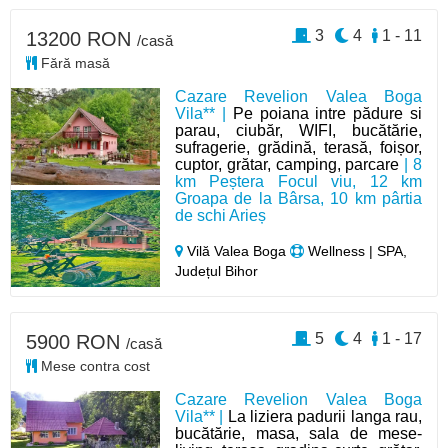
3
4
1 - 11
13200 RON
/casă
Fără masă
Cazare Revelion Valea Boga
Vila** |
Pe poiana intre pădure si
parau, ciubăr, WIFI, bucătărie,
sufragerie, grădină, terasă, foișor,
cuptor, grătar, camping, parcare
| 8
km Peștera Focul viu, 12 km
Groapa de la Bârsa, 10 km pârtia
de schi Arieș
Vilă Valea Boga
Wellness | SPA,
Județul Bihor
5
4
1 - 17
5900 RON
/casă
Mese contra cost
Cazare Revelion Valea Boga
Vila** |
La liziera padurii langa rau,
bucătărie, masa, sala de mese-