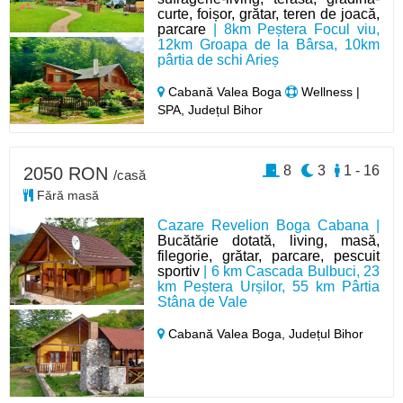
curte, foișor, grătar, teren de joacă,
parcare
| 8km Peștera Focul viu,
12km Groapa de la Bârsa, 10km
pârtia de schi Arieș
Cabană Valea Boga
Wellness |
SPA, Județul Bihor
8
3
1 - 16
2050 RON
/casă
Fără masă
Cazare Revelion Boga Cabana |
Bucătărie dotată, living, masă,
filegorie, grătar, parcare, pescuit
sportiv
| 6 km Cascada Bulbuci, 23
km Peștera Urșilor, 55 km Pârtia
Stâna de Vale
Cabană Valea Boga,
Județul Bihor