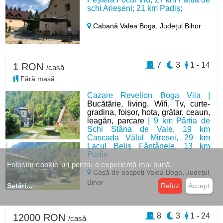
schi Arieșeni; 21 km Padiș;
Cabană Valea Boga,
Județul Bihor
7
3
1 - 14
1 RON
/casă
Fără masă
Cazare Revelion Boga Vila |
Bucătărie, living, Wifi, Tv, curte-
gradina, foișor, hota, grătar, ceaun,
leagăn, parcare
| 9 km Pârtia de
Schi Stâna de Vale, 19 km
Cascada Vălul Miresei, 29 km
Lacul Beliș Fântânele, 13 km
Padiș
Folosim cookie-uri pentru o experiență mai bună.
Casă de oaspeți Valea Boga,
Județul
Bihor
Setări
...
Refuz
Accept
8
3
1 - 24
12000 RON
/casă