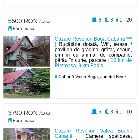
6
3
1 - 20
5500 RON
/casă
Fără masă
Cazare Revelion Boga Cabană ***
|
Bucătărie dotată, Wifi, terasa /
pavilion de grădina, grătar, ceaun,
primim cu animal de companie,
pârâu în curte, parcare
| 10 km de
Pietroasa, 9 km Padis
Cabană Valea Boga,
Județul Bihor
5
3
1 - 10
3790 RON
/casă
Fără masă
Cazare Revelion Valea Boghii
Cabană |
Camere spațioase,