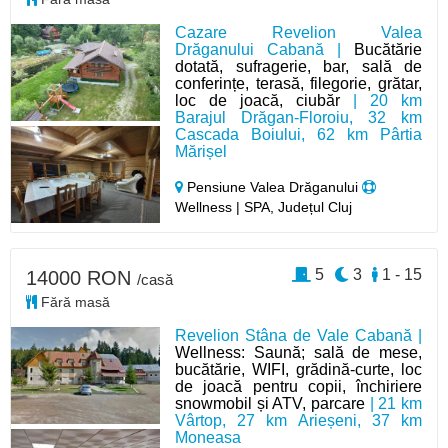
Cazare Revelion Valea
Drăganului Cabană |
Bucătărie
dotată, sufragerie, bar, sală de
conferințe, terasă, filegorie, grătar,
loc de joacă, ciubăr
| 20 km
Barajul Drăgan-Floroiu, 32 km
Cascada Boiului, 62 km Pârtia
Mărișel
Pensiune Valea Drăganului
Wellness | SPA, Județul Cluj
5
3
1 - 15
14000 RON
/casă
Fără masă
Revelion Stâna de Vale Cabană |
Wellness: Saună; sală de mese,
bucătărie, WIFI, grădină-curte, loc
de joacă pentru copii, închiriere
snowmobil și ATV, parcare
| 21 km
Vârtop, 27 km Arieșeni, 37 km
Moneasa