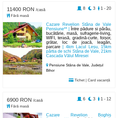
8
3
1 - 20
11400 RON
/casă
Fără masă
Cazare Revelion Stâna de Vale
Pensiune** |
Între pădure si pârâu,
bucătărie, masă, sufragerie-living,
WIFI, terasă, gradină-curte, foișor,
grătar, loc de joacă, leagăn,
parcare
| 4km Lacul Leșu, 15km
pârtia de schi Stâna de Vale, 21km
Cascada Vălul Miresei
Pensiune Stâna de Vale,
Județul
Bihor
Tichet | Card vacanță
6
3
1 - 12
6900 RON
/casă
Fără masă
Cazare Revelion Boghiș