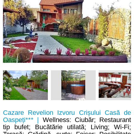
Cazare Revelion Izvoru Crișului Casă de
Oaspeți*** |
Wellness: Ciubăr; Restaurant
tip bufet; Bucătărie utilată; Living; Wi-Fi;