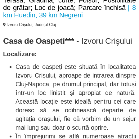
Terasă; Grădină, curte; Foișor; Posibilitate
de grătar; Loc de joacă; Parcare închisă
| 8
km Huedin, 39 km Negreni
Izvoru Crișului, Județul Cluj
Casa de Oaspeti***
- Izvoru Crişului
Localizare:
Casa de oaspeți este situată în localitatea
Izvoru Crișului, aproape de intrarea dinspre
Cluj-Napoca, pe drumul principal, dar totuși
într-un loc liniștit și apropiat de natură.
Această locație este ideală pentru cei care
doresc să se odihnească departe de
agitația orașului, fie că vorbim de un sejur
mai lung sau doar o scurtă oprire.
În împrejurimi se află numeroase atracții