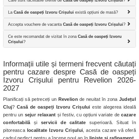
Care sunt facilitatile oferite de
Casă de oaspeți Izvoru Crișului
?
La
Casă de oaspeți Izvoru Crișului
există opțiuni de masă?
Accepta vouchere de vacanta
Casă de oaspeți Izvoru Crișului
?
Ce este recomandat de vizitat în zona
Casă de oaspeți Izvoru
Crișului
?
Informații utile și termeni frecvent căutați
pentru cazare despre Casă de oaspeți
Izvoru Crișului pentru Revelion 2026-
2027
Planificați să petreceți un
Revelion
de neuitat în zona
Județul
Cluj
?
Casă de oaspeți Izvoru Crișului
este alegerea ideală
pentru un
sejur relaxant
și festiv, cu opțiuni variate de
cazare
confortabilă
și
servicii de calitate
superioară. Situat în
pitoreasca
localitate Izvoru Crișului
, acesta cazare vă oferă
cadrul perfect pentru a începe noul an în
liniște și rafinament
.