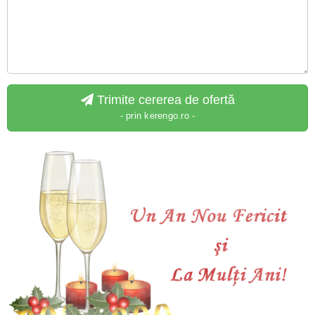
Trimite cererea de ofertă
- prin kerengo.ro -