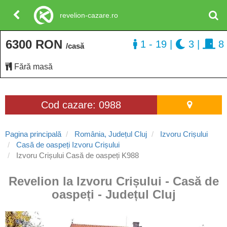
revelion-cazare.ro
6300 RON
1 - 19
|
3
|
8
/casă
Fără masă
Cod cazare: 0988
Pagina principală
România, Județul Cluj
Izvoru Crișului
Casă de oaspeți Izvoru Crișului
Izvoru Crișului Casă de oaspeți K988
Revelion la Izvoru Crișului - Casă de
oaspeți - Județul Cluj