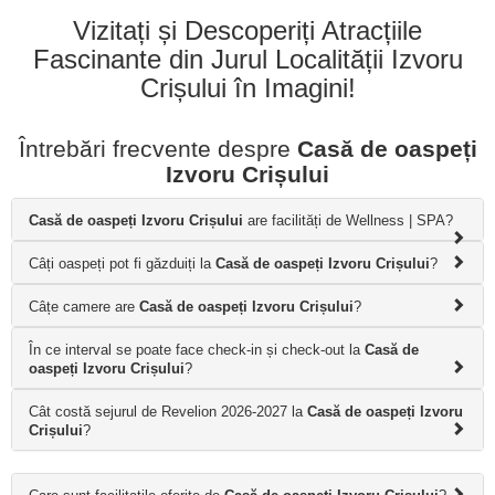
Vizitați și Descoperiți Atracțiile
Fascinante din Jurul Localității Izvoru
Crișului în Imagini!
Întrebări frecvente despre
Casă de oaspeți
Izvoru Crișului
Casă de oaspeți Izvoru Crișului
are facilități de Wellness | SPA?
Câți oaspeți pot fi găzduiți la
Casă de oaspeți Izvoru Crișului
?
Câțe camere are
Casă de oaspeți Izvoru Crișului
?
În ce interval se poate face check-in și check-out la
Casă de
oaspeți Izvoru Crișului
?
Cât costă sejurul de Revelion 2026-2027 la
Casă de oaspeți Izvoru
Crișului
?