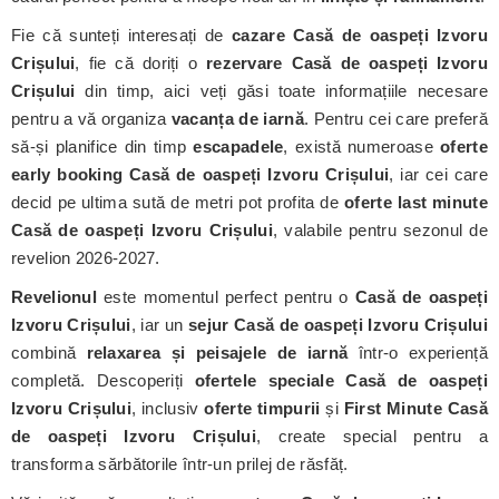
Fie că sunteți interesați de
cazare Casă de oaspeți Izvoru
Crișului
, fie că doriți o
rezervare Casă de oaspeți Izvoru
Crișului
din timp, aici veți găsi toate informațiile necesare
pentru a vă organiza
vacanța de iarnă
. Pentru cei care preferă
să-și planifice din timp
escapadele
, există numeroase
oferte
early booking Casă de oaspeți Izvoru Crișului
, iar cei care
decid pe ultima sută de metri pot profita de
oferte last minute
Casă de oaspeți Izvoru Crișului
, valabile pentru sezonul de
revelion 2026-2027.
Revelionul
este momentul perfect pentru o
Casă de oaspeți
Izvoru Crișului
, iar un
sejur Casă de oaspeți Izvoru Crișului
combină
relaxarea și peisajele de iarnă
într-o experiență
completă. Descoperiți
ofertele speciale Casă de oaspeți
Izvoru Crișului
, inclusiv
oferte timpurii
și
First Minute Casă
de oaspeți Izvoru Crișului
, create special pentru a
transforma sărbătorile într-un prilej de răsfăț.