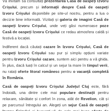
Vă invităm să consultați
prezentarea Casă de oaspeți Izvoru
Crișului
, precum și
informații despre Casă de oaspeți
Izvoru Crișului
disponibile pe site-ul nostru, pentru a lua o
decizie bine informată. Vizitați și
galeria de imagini Casă de
oaspeți Izvoru Crișului
, unde veți găsi numeroase
poze
Casă de oaspeți Izvoru Crișului
ce redau atmosfera caldă și
festivă a locației.
Indiferent dacă căutați
cazare în Izvoru Crișului, Casă de
oaspeți Izvoru Crișului
sau pur și simplu opțiuni variate
pentru
Izvoru Crișului cazare
, suntem aici pentru a vă ghida.
În plus, dacă luați în calcul și un sejur la mare în
timpul verii
,
nu ratați
oferte litoral românesc
pentru
o vacanță completă
în România
.
Casă de oaspeți Izvoru Crișului
Județul Cluj
este, fără
îndoială, una dintre cele mai
populare destinații
pentru
relaxare, sănătate și confort în zona, atât de
Revelion
, cât și
pe parcursul întregului an. Alegeți un
sejur Casă de oaspeți