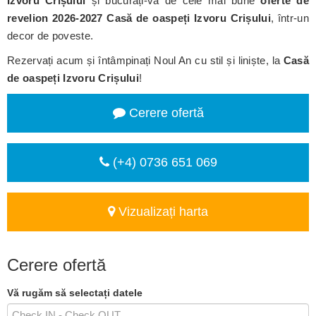
Izvoru Crișului
și bucurați-vă de cele mai bune
oferte de
revelion 2026-2027 Casă de oaspeți Izvoru Crișului
, într-un
decor de poveste.
Rezervați acum și întâmpinați Noul An cu stil și liniște, la
Casă
de oaspeți Izvoru Crișului
!
Cerere ofertă
(+4) 0736 651 069
Vizualizați harta
Cerere ofertă
Vă rugăm să selectați datele