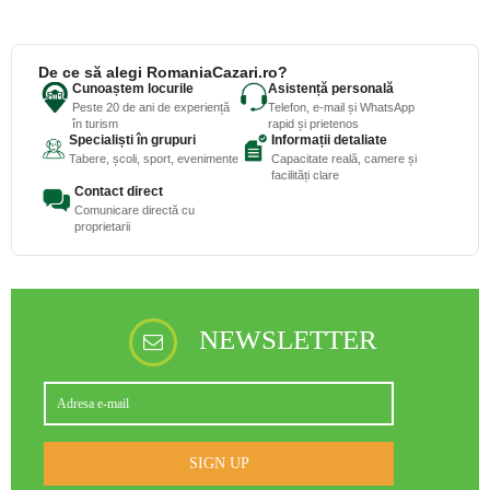
De ce să alegi RomaniaCazari.ro?
Cunoaștem locurile
Asistență personală
Peste 20 de ani de experiență
Telefon, e-mail și WhatsApp
în turism
rapid și prietenos
Specialiști în grupuri
Informații detaliate
Tabere, școli, sport, evenimente
Capacitate reală, camere și
facilități clare
Contact direct
Comunicare directă cu
proprietarii
NEWSLETTER
SIGN UP