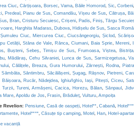
rea Ciuc
,
Cârțișoara
,
Borsec
,
Vama
,
Băile Homorod
,
Sic
,
Corbeni
i
,
Predeal
,
Pianu de Sus
,
Comandău
,
Vișeu de Sus
,
Cătrușa
,
Băi
 Sus
,
Bran
,
Cristuru Secuiesc
,
Crișeni
,
Padis
,
Finiș
,
Târgu Secuie
zvoare
,
Harghita Madaras
,
Dubova
,
Hidișelu de Sus
,
Sasca Româ
,
Șumuleu Ciuc, Miercurea Ciuc
,
Ciucsângeorgiu
,
Șiclod
,
Scărișo
u Cetății
,
Stâna de Vale
,
Rânca
,
Ciumani
,
Baia Sprie
,
Mereni
,
os
,
Bușteni
,
Sebeș
,
Timișu de Sus
,
Frumoasa
,
Viștea
,
Bistrița
bu
,
Mădăraș
,
Cehu Silvaniei
,
Lunca de Sus
,
Sarmizegetusa
,
Va
nului
,
Călățele
,
Breaza
,
Gura Humorului
,
Zărnești
,
Rodna
,
Piatr
,
Sâmbăta
,
Sântimbru
,
Săcălășeni
,
Șugag
,
Râșnov
,
Pietreni
,
Car
,
Băișoara
,
Rucăr
,
Nădejdea
,
Ighiu/Ighìo
,
Iași
,
Pitești
,
Ciceu
,
Sat
Turzii
,
Tureni
,
Armășeni
,
Cacica
,
Horezu
,
Bălan
,
Sânpaul
,
Jidv
a Mare
,
Apoldu de Jos
,
Frasin
,
Brăduleț
,
Vulturu
,
Ampoița
de Revelion:
Pensiune
,
Casă de oaspeți
,
Hotel**
,
Cabană
,
Hotel***
rtamente
,
Hotel****
,
Căsuțe tip camping
,
Motel
,
Han
,
Hotel-apart
 de vacanță