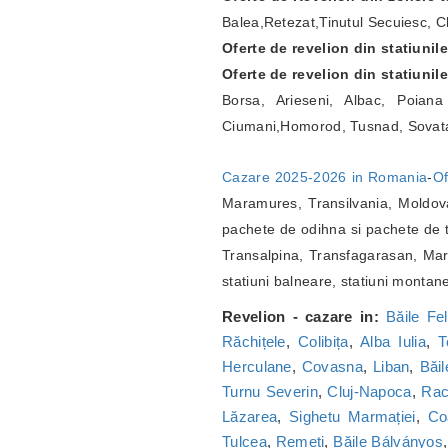
Balea,Retezat,Tinutul Secuiesc, Ch
Oferte de revelion din statiunil
Oferte de revelion din statiunil
Borsa, Arieseni, Albac, Poian
Ciumani,Homorod, Tusnad, Sovat
Cazare 2025-2026 in Romania
-
Of
Maramures, Transilvania, Moldova
pachete de odihna si pachete de t
Transalpina, Transfagarasan, Marg
statiuni balneare, statiuni montan
Revelion - cazare in:
Băile Fel
Răchițele
,
Colibița
,
Alba Iulia
,
T
Herculane
,
Covasna
,
Liban
,
Băi
Turnu Severin
,
Cluj-Napoca
,
Ra
Lăzarea
,
Sighetu Marmației
,
Co
Tulcea
,
Remeți
,
Băile Bálványos