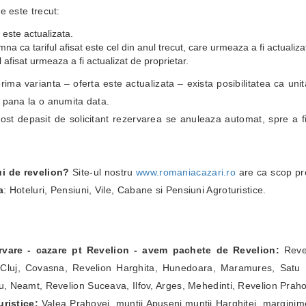
e este trecut:
 este actualizata.
a ca tariful afisat este cel din anul trecut, care urmeaza a fi actualiza
 afisat urmeaza a fi actualizat de proprietar.
i prima varianta – oferta este actualizata – exista posibilitatea ca un
i pana la o anumita data.
fost depasit de solicitant rezervarea se anuleaza automat, spre a fi
ui de revelion?
Site-ul nostru
www.romaniacazari.ro
are ca scop pr
a
: Hoteluri, Pensiuni, Vile, Cabane si Pensiuni Agroturistice.
ervare - cazare pt Revelion - avem pachete de Revelion:
Revel
Cluj, Covasna, Revelion Harghita, Hunedoara, Maramures, Satu Ma
, Neamt, Revelion Suceava, Ilfov, Arges, Mehedinti, Revelion Prah
ristice:
Valea Prahovei, muntii Apuseni,muntii Harghitei, marginim