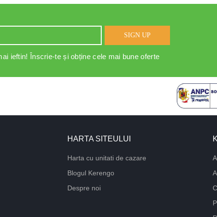
SIGN UP
ai ieftin! Înscrie-te și obține cele mai bune oferte
HARTA SITEULUI
Harta cu unitati de cazare
A
Blogul Kerengo
A
Despre noi
C
P