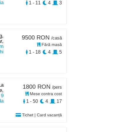
ia
1 - 11
4
3
g,
9500 RON
/casă
r,
Fără masă
km
hi
1 - 18
4
5
La
1800 RON
/pers
e,
Mese contra cost
 9
da
1 - 50
4
17
Tichet | Card vacanță