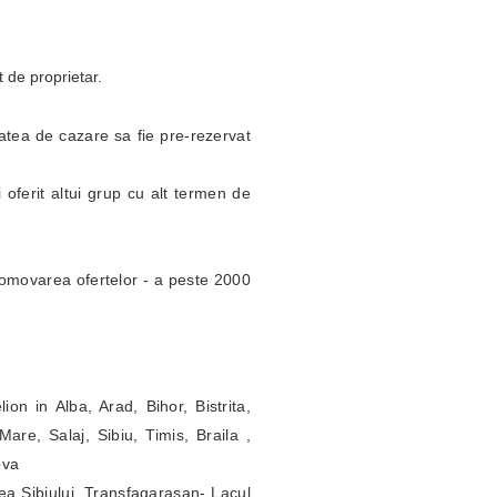
t de proprietar.
itatea de cazare sa fie pre-rezervat
 oferit altui grup cu alt termen de
omovarea ofertelor - a peste 2000
ion in Alba, Arad, Bihor, Bistrita,
re, Salaj, Sibiu, Timis, Braila ,
ova
ea Sibiului, Transfagarasan- Lacul