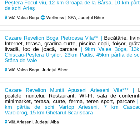
Peștera Focul viu, 12 km Groapa de la Bârsa, 10 km pârt
de schi Arieș
Vilă Valea Boga
Wellness | SPA, Județul Bihor
Cazare Revelion Boga Pietroasa Vila** |
Bucătărie, livin
Internet, terasa, gradina-curte, piscina copii, foișor, grăta
livadă, loc de joacă, parcare
| 9km Valea Boga, 13
Chiscau-Peștera Urșilor, 23km Padis, 45km pârtia de sc
Stâna de Vale
Vilă Valea Boga,
Județul Bihor
Cazare Revelion Munții Apuseni Arieșeni Vila*** |
poalele muntelui, Restaurant, WI-FI, sala de conferint
minimarket, terasa, curte, ferma, teren sport, parcare
|
km pârtia de schi Vartop Arieseni, 7 km Casca
Varciorog, 15 km Ghetarul Scarișoara
Vilă Arieșeni,
Județul Alba