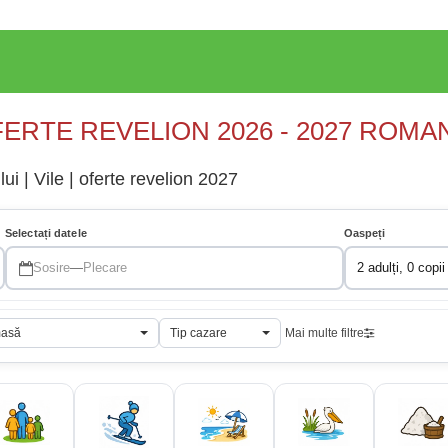
ERTE REVELION 2026 - 2027 ROMA
ui | Vile | oferte revelion 2027
Selectați datele
Oaspeți
Sosire
—
Plecare
2 adulți, 0 copii
masă
Tip cazare
Mai multe filtre