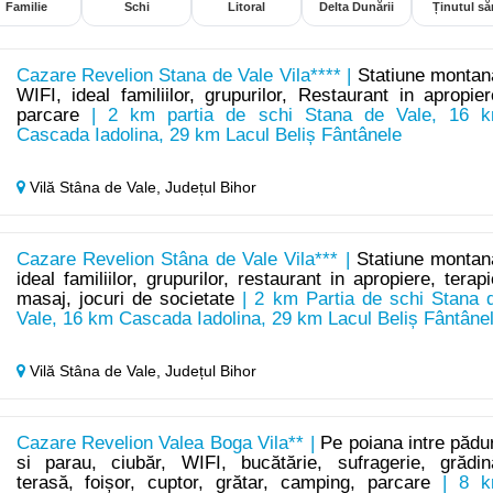
Familie
Schi
Litoral
Delta Dunării
Ținutul săr
Cazare Revelion Stana de Vale Vila**** |
Statiune montan
WIFI, ideal familiilor, grupurilor, Restaurant in apropier
parcare
| 2 km partia de schi Stana de Vale, 16 
Cascada Iadolina, 29 km Lacul Beliș Fântânele
Vilă Stâna de Vale,
Județul Bihor
Cazare Revelion Stâna de Vale Vila*** |
Statiune montan
ideal familiilor, grupurilor, restaurant in apropiere, terapi
masaj, jocuri de societate
| 2 km Partia de schi Stana 
Vale, 16 km Cascada Iadolina, 29 km Lacul Beliș Fântâne
Vilă Stâna de Vale,
Județul Bihor
Cazare Revelion Valea Boga Vila** |
Pe poiana intre pădu
si parau, ciubăr, WIFI, bucătărie, sufragerie, grădin
terasă, foișor, cuptor, grătar, camping, parcare
| 8 