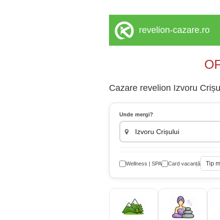
revelion-cazare.ro
OF
Cazare revelion Izvoru Crișul
Unde mergi?
Tip 
Wellness | SPA
Card vacanță