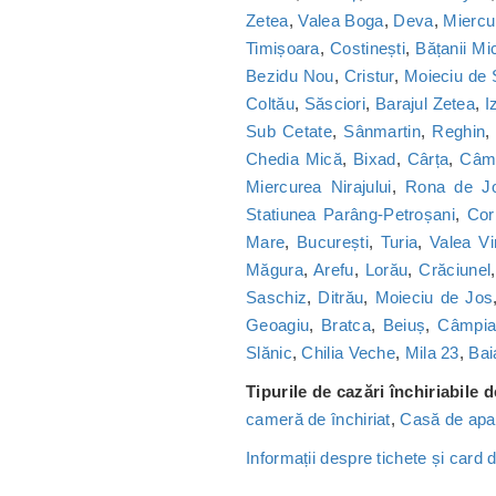
Zetea
,
Valea Boga
,
Deva
,
Miercu
Timișoara
,
Costinești
,
Bățanii Mic
Bezidu Nou
,
Cristur
,
Moieciu de
Coltău
,
Săsciori
,
Barajul Zetea
,
I
Sub Cetate
,
Sânmartin
,
Reghin
Chedia Mică
,
Bixad
,
Cârța
,
Câmp
Miercurea Nirajului
,
Rona de J
Statiunea Parâng-Petroșani
,
Cor
Mare
,
București
,
Turia
,
Valea Vi
Măgura
,
Arefu
,
Lorău
,
Crăciunel
Saschiz
,
Ditrău
,
Moieciu de Jos
Geoagiu
,
Bratca
,
Beiuș
,
Câmpia 
Slănic
,
Chilia Veche
,
Mila 23
,
Bai
Tipurile de cazări închiriabile 
cameră de închiriat
,
Casă de apa
Informații despre tichete și card