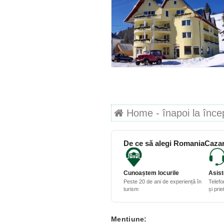
Home - înapoi la începu
De ce să alegi RomaniaCazar
Cunoaștem locurile
Asist
Peste 20 de ani de experiență în
Telefo
turism
și pri
Mentiune: