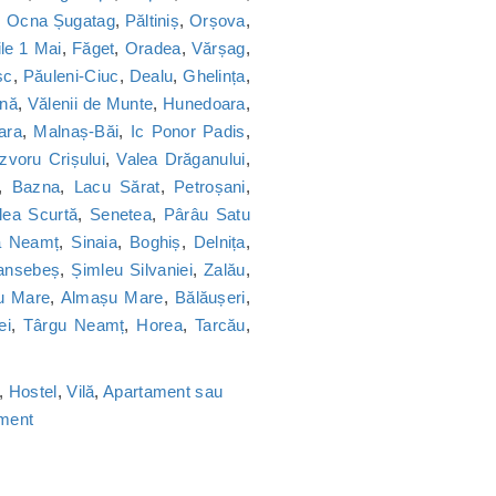
,
Ocna Șugatag
,
Păltiniș
,
Orșova
,
le 1 Mai
,
Făget
,
Oradea
,
Vărșag
,
sc
,
Păuleni-Ciuc
,
Dealu
,
Ghelința
,
nă
,
Vălenii de Munte
,
Hunedoara
,
ara
,
Malnaș-Băi
,
Ic Ponor Padis
,
Izvoru Crișului
,
Valea Drăganului
,
,
Bazna
,
Lacu Sărat
,
Petroșani
,
lea Scurtă
,
Senetea
,
Pârâu Satu
a Neamț
,
Sinaia
,
Boghiș
,
Delnița
,
ansebeș
,
Șimleu Silvaniei
,
Zalău
,
u Mare
,
Almașu Mare
,
Bălăușeri
,
ei
,
Târgu Neamț
,
Horea
,
Tarcău
,
,
Hostel
,
Vilă
,
Apartament sau
ament