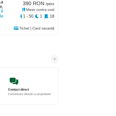
La
390 RON
/pers
e,
Mese contra cost
 9
da
1 - 50
1
18
Tichet | Card vacanță
Contact direct
Comunicare directă cu proprietarii