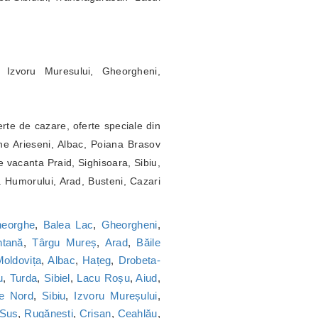
 Izvoru Muresului, Gheorgheni,
erte de cazare, oferte speciale din
ne Arieseni, Albac, Poiana Brasov
 vacanta Praid, Sighisoara, Sibiu,
a Humorului, Arad, Busteni, Cazari
heorghe
,
Balea Lac
,
Gheorgheni
,
tană
,
Târgu Mureș
,
Arad
,
Băile
oldovița
,
Albac
,
Hațeg
,
Drobeta-
u
,
Turda
,
Sibiel
,
Lacu Roșu
,
Aiud
,
ie Nord
,
Sibiu
,
Izvoru Mureșului
,
 Sus
,
Rugănești
,
Crișan
,
Ceahlău
,