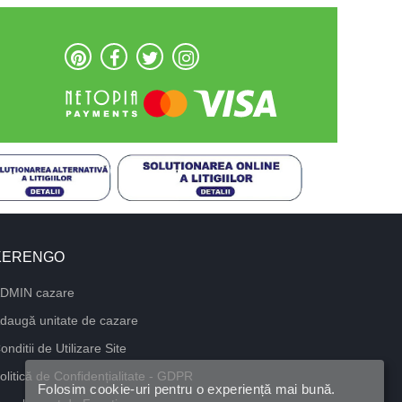
KERENGO
DMIN cazare
daugă unitate de cazare
onditii de Utilizare Site
olitică de Confidențialitate - GDPR
Folosim cookie-uri pentru o experiență mai bună.