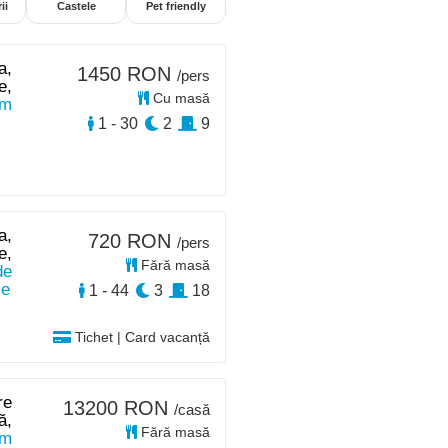
ii
Castele
Pet friendly
a,
1450 RON
/pers
e,
Cu masă
km
1 - 30
2
9
a,
720 RON
/pers
e,
Fără masă
de
le
1 - 44
3
18
Tichet | Card vacanță
re
13200 RON
/casă
ă,
Fără masă
km