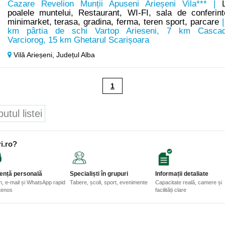
Cazare Revelion Munții Apuseni Arieșeni Vila*** |
poalele muntelui, Restaurant, WI-FI, sala de conferint
minimarket, terasa, gradina, ferma, teren sport, parcare
|
km pârtia de schi Vartop Arieseni, 7 km Casca
Varciorog, 15 km Ghetarul Scarișoara
Vilă Arieșeni,
Județul Alba
1
tul listei
i.ro?
ență personală
Specialiști în grupuri
Informații detaliate
n, e-mail și WhatsApp rapid
Tabere, școli, sport, evenimente
Capacitate reală, camere și
etenos
facilități clare