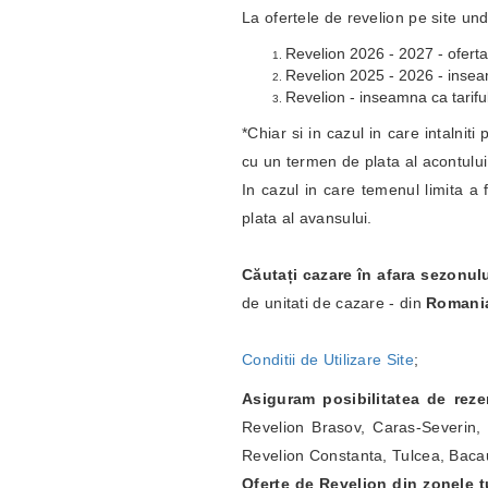
La ofertele de revelion pe site und
Revelion 2026 - 2027 - oferta
Revelion 2025 - 2026 - inseamn
Revelion - inseamna ca tariful
*Chiar si in cazul in care intalnit
cu un termen de plata al acontulu
In cazul in care temenul limita a 
plata al avansului.
Căutați cazare în afara sezonul
de unitati de cazare - din
Romani
Conditii de Utilizare Site
;
Asiguram posibilitatea de rez
Revelion Brasov, Caras-Severin, 
Revelion Constanta, Tulcea, Bacau
Oferte de Revelion din zonele tu