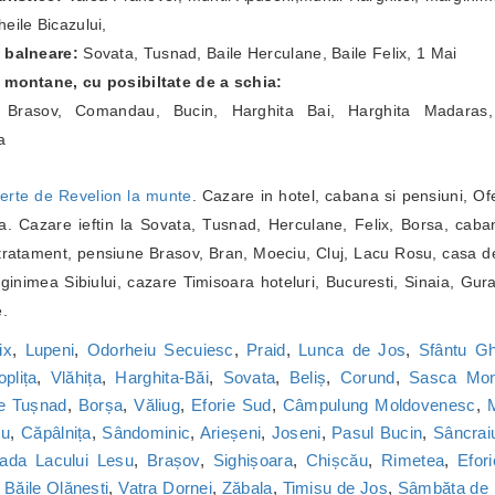
eile Bicazului,
e balneare:
Sovata, Tusnad, Baile Herculane, Baile Felix, 1 Mai
e montane, cu posibiltate de a schia:
a Brasov, Comandau, Bucin, Harghita Bai, Harghita Madaras,
a
erte de Revelion la munte
. Cazare in hotel, cabana si pensiuni, Of
. Cazare ieftin la Sovata, Tusnad, Herculane, Felix, Borsa, caba
ratament, pensiune Brasov, Bran, Moeciu, Cluj, Lacu Rosu, casa de
inimea Sibiului, cazare Timisoara hoteluri, Bucuresti, Sinaia, Gur
e.
ix
,
Lupeni
,
Odorheiu Secuiesc
,
Praid
,
Lunca de Jos
,
Sfântu G
oplița
,
Vlăhița
,
Harghita-Băi
,
Sovata
,
Beliș
,
Corund
,
Sasca Mon
le Tușnad
,
Borșa
,
Văliug
,
Eforie Sud
,
Câmpulung Moldovenesc
,
M
cu
,
Căpâlnița
,
Sândominic
,
Arieșeni
,
Joseni
,
Pasul Bucin
,
Sâncrai
ada Lacului Lesu
,
Brașov
,
Sighișoara
,
Chișcău
,
Rimetea
,
Efor
,
Băile Olănești
,
Vatra Dornei
,
Zăbala
,
Timișu de Jos
,
Sâmbăta de