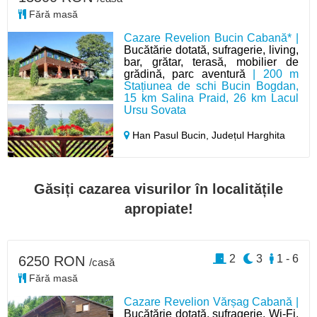
Fără masă
Cazare Revelion Bucin Cabană* |
Bucătărie dotată, sufragerie, living,
bar, grătar, terasă, mobilier de
grădină, parc aventură
| 200 m
Stațiunea de schi Bucin Bogdan,
15 km Salina Praid, 26 km Lacul
Ursu Sovata
Han Pasul Bucin,
Județul Harghita
Găsiți cazarea visurilor în localitățile
apropiate!
2
3
1 - 6
6250 RON
/casă
Fără masă
Cazare Revelion Vărșag Cabană |
Bucătărie dotată, sufragerie, Wi-Fi,