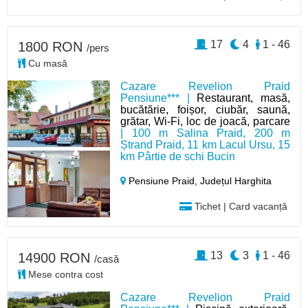
17
4
1 - 46
1800 RON
/pers
Cu masă
Cazare Revelion Praid
Pensiune*** |
Restaurant, masă,
bucătărie, foișor, ciubăr, saună,
grătar, Wi-Fi, loc de joacă, parcare
| 100 m Salina Praid, 200 m
Ștrand Praid, 11 km Lacul Ursu, 15
km Pârtie de schi Bucin
Pensiune Praid,
Județul Harghita
Tichet | Card vacanță
13
3
1 - 46
14900 RON
/casă
Mese contra cost
Cazare Revelion Praid