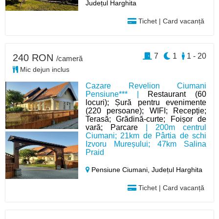
Județul Harghita
Tichet | Card vacanță
7
1
1 - 20
240 RON
/cameră
Mic dejun inclus
Cazare Revelion Ciumani
Pensiune*** |
Restaurant (60
locuri); Șură pentru evenimente
(220 persoane); WIFI; Recepție;
Terasă; Grădină-curte; Foișor de
vară; Parcare
| 200m centrul
Ciumani; 21km de Pârtia de schi
Izvoru Mureșului; 47km Salina
Praid
Pensiune Ciumani,
Județul Harghita
Tichet | Card vacanță