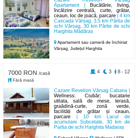
Apartament |
Bucătărie, living,
încălzire centrală, curte, grătar,
ceaun, loc de joacă, parcare
| 4 km
Cascada Vărșag, 3,5 km Pârtia de
schi Vărșag, 30 km Pârtie de schi
Harghita Mădăraș
Apartament sau cameră de închiriat
Vărșag,
Județul Harghita
4
3
8 - 12
7000 RON
/casă
Fără masă
Cazare Revelion Vărsag Cabana |
Wellness: Ciubăr; bucatarie
utilata, sală de mese, terasă,
graădină-curte, zonă verde,
facilități de grătar și ceaun,
parcare
| 10 km Lacul de
acumulare Subcetate, 30 km de
Partia de schi Harghita Madaraș
Cabană Vărșag
Wellness | SPA,