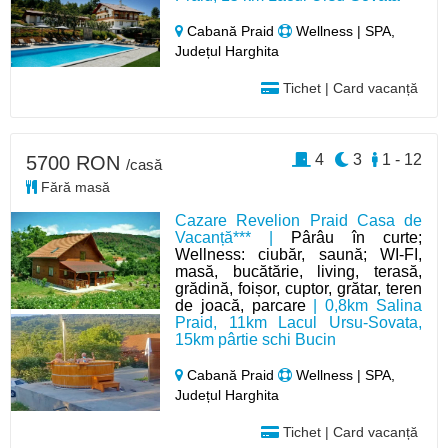
Cabană Praid
Wellness | SPA,
Județul Harghita
Tichet | Card vacanță
4
3
1 - 12
5700 RON
/casă
Fără masă
Cazare Revelion Praid Casa de
Vacanță*** |
Pârâu în curte;
Wellness: ciubăr, saună; WI-FI,
masă, bucătărie, living, terasă,
grădină, foișor, cuptor, grătar, teren
de joacă, parcare
| 0,8km Salina
Praid, 11km Lacul Ursu-Sovata,
15km pârtie schi Bucin
Cabană Praid
Wellness | SPA,
Județul Harghita
Tichet | Card vacanță