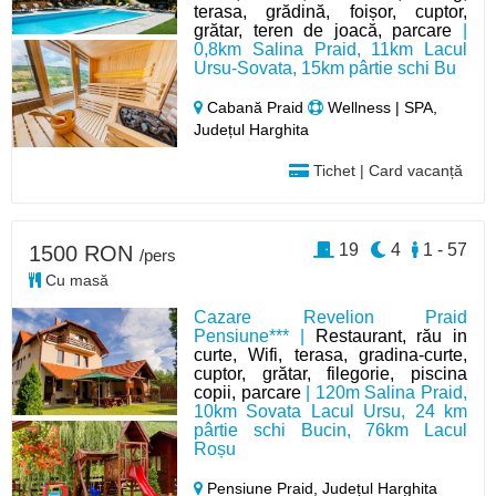
terasa, grădină, foișor, cuptor,
grătar, teren de joacă, parcare
|
0,8km Salina Praid, 11km Lacul
Ursu-Sovata, 15km pârtie schi Bu
Cabană Praid
Wellness | SPA,
Județul Harghita
Tichet | Card vacanță
19
4
1 - 57
1500 RON
/pers
Cu masă
Cazare Revelion Praid
Pensiune*** |
Restaurant, rău in
curte, Wifi, terasa, gradina-curte,
cuptor, grătar, filegorie, piscina
copii, parcare
| 120m Salina Praid,
10km Sovata Lacul Ursu, 24 km
pârtie schi Bucin, 76km Lacul
Roșu
Pensiune Praid,
Județul Harghita