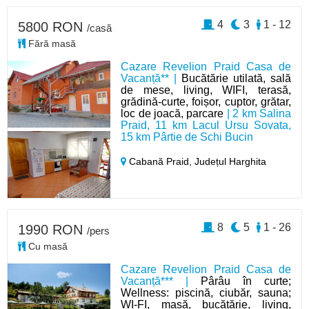
4
3
1 - 12
5800 RON
/casă
Fără masă
Cazare Revelion Praid Casa de
Vacanță** |
Bucătărie utilată, sală
de mese, living, WIFI, terasă,
grădină-curte, foișor, cuptor, grătar,
loc de joacă, parcare
| 2 km Salina
Praid, 11 km Lacul Ursu Sovata,
15 km Pârtie de Schi Bucin
Cabană Praid,
Județul Harghita
8
5
1 - 26
1990 RON
/pers
Cu masă
Cazare Revelion Praid Casa de
Vacanță*** |
Pârâu în curte;
Wellness: piscină, ciubăr, sauna;
WI-FI, masă, bucătărie, living,