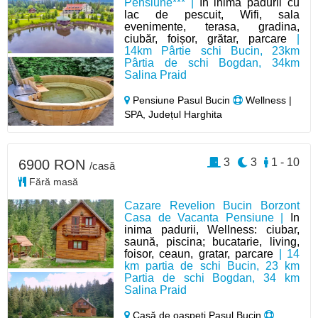
Pensiune*** |
In inima pădurii cu
lac de pescuit, Wifi, sala
evenimente, terasa, gradina,
ciubăr, foișor, grătar, parcare
|
14km Pârtie schi Bucin, 23km
Pârtia de schi Bogdan, 34km
Salina Praid
Pensiune Pasul Bucin
Wellness |
SPA, Județul Harghita
3
3
1 - 10
6900 RON
/casă
Fără masă
Cazare Revelion Bucin Borzont
Casa de Vacanta Pensiune |
In
inima padurii, Wellness: ciubar,
saună, piscina; bucatarie, living,
foisor, ceaun, gratar, parcare
| 14
km partia de schi Bucin, 23 km
Partia de schi Bogdan, 34 km
Salina Praid
Casă de oaspeți Pasul Bucin