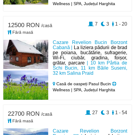
Wellness | SPA, Județul Harghita
7
3
1 - 20
12500 RON
/casă
Fără masă
Cazare Revelion Bucin Borzont
Cabană |
La liziera pădurii de brad
pe poiana, bucătărie, sufragerie,
Wi-Fi, ciubăr, gradina, foișor,
grătar, parcare
| 10 km Pârtia de
Schi Bucin, 11 km Băile Suseni,
32 km Salina Praid
Casă de oaspeți Pasul Bucin
Wellness | SPA, Județul Harghita
27
3
1 - 54
22700 RON
/casă
Fără masă
Cazare Revelion Borzont