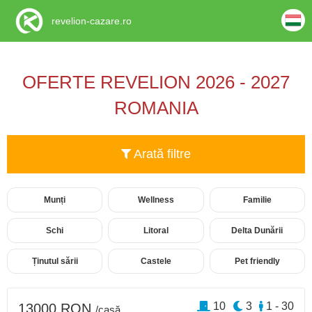
revelion-cazare.ro
OFERTE REVELION 2026 - 2027
ROMANIA
Arată filtre
Munți
Wellness
Familie
Schi
Litoral
Delta Dunării
Ținutul sării
Castele
Pet friendly
10
3
1 - 30
13000 RON
/casă