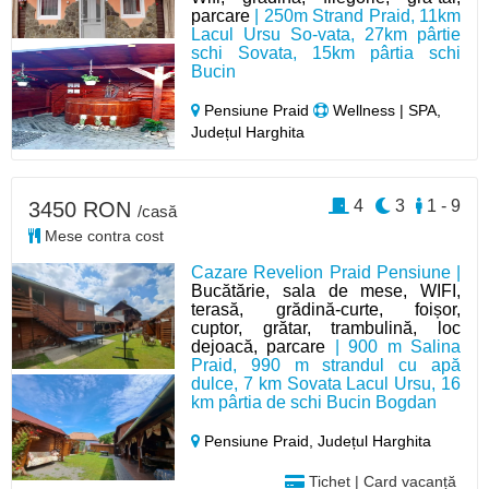
parcare
| 250m Strand Praid, 11km
Lacul Ursu So-vata, 27km pârtie
schi Sovata, 15km pârtia schi
Bucin
Pensiune Praid
Wellness | SPA,
Județul Harghita
4
3
1 - 9
3450 RON
/casă
Mese contra cost
Cazare Revelion Praid Pensiune |
Bucătărie, sala de mese, WIFI,
terasă, grădină-curte, foișor,
cuptor, grătar, trambulină, loc
dejoacă, parcare
| 900 m Salina
Praid, 990 m strandul cu apă
dulce, 7 km Sovata Lacul Ursu, 16
km pârtia de schi Bucin Bogdan
Pensiune Praid,
Județul Harghita
Tichet | Card vacanță