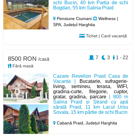
schi Bucin, 40 km Partia de schi
Bogdan, 55 km Salina Praid
Pensiune Ciumani
Wellness |
SPA, Județul Harghita
Tichet | Card vacanță
7
3
1 - 22
8500 RON
/casă
Fără masă
Cazare Revelion Praid Casa de
Vacanta |
Bucatarie, sufragerie-
living, semineu, terasa, WIFI,
gradina-curte, filegorie, cuptor,
gratar, gradina, parcare
| 800 m
Salina Praid și Ștrand cu apă
sărată Praid, 11 km Lacul Ursu
Sovata, 15 km pârtie de schi Bucin
Cabană Praid,
Județul Harghita