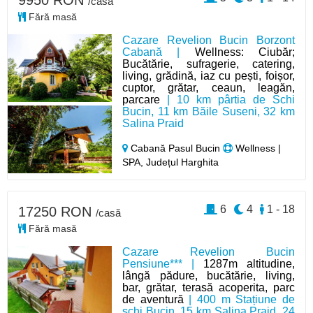
9950 RON
/casă
Fără masă
Cazare Revelion Bucin Borzont
Cabană |
Wellness: Ciubăr;
Bucătărie, sufragerie, catering,
living, grădină, iaz cu pești, foișor,
cuptor, grătar, ceaun, leagăn,
parcare
| 10 km pârtia de Schi
Bucin, 11 km Băile Suseni, 32 km
Salina Praid
Cabană Pasul Bucin
Wellness |
SPA, Județul Harghita
6
4
1 - 18
17250 RON
/casă
Fără masă
Cazare Revelion Bucin
Pensiune*** |
1287m altitudine,
lângă pădure, bucătărie, living,
bar, grătar, terasă acoperita, parc
de aventură
| 400 m Stațiune de
schi Bucin, 15 km Salina Praid, 24