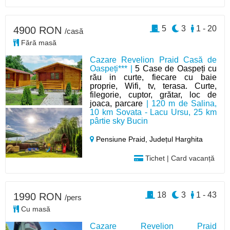
5
3
1 - 20
4900 RON
/casă
Fără masă
Cazare Revelion Praid Casă de
Oaspeți*** |
5 Case de Oaspeți cu
rău in curte, fiecare cu baie
proprie, Wifi, tv, terasa. Curte,
filegorie, cuptor, grătar, loc de
joaca, parcare
| 120 m de Salina,
10 km Sovata - Lacu Ursu, 25 km
pârtie sky Bucin
Pensiune Praid,
Județul Harghita
Tichet | Card vacanță
18
3
1 - 43
1990 RON
/pers
Cu masă
Cazare Revelion Praid