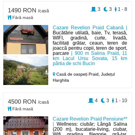
3
3
1 - 8
1490 RON
/casă
Fără masă
Cazare Revelion Praid Cabană |
Bucătărie utilată, baie, Tv, terasă,
WIFI, gradină, curte, livadă,
facilitați grătar, ceaun, teren de
joaccă pentru copii, teren de sport,
parcare
| 900 m Salina Praid, 11
km Lacul Ursu Sovata, 15 km
pârtia de schi Bucin
Casă de oaspeți Praid,
Județul
Harghita
4
3
1 - 10
4500 RON
/casă
Fără masă
Cazare Revelion Praid Pensiune**
|
Wellness: ciubăr; Lângă Salina
(200 m), bucatarie-living, ciubar,
Wifi, gradina, filegorie, gră-tar,