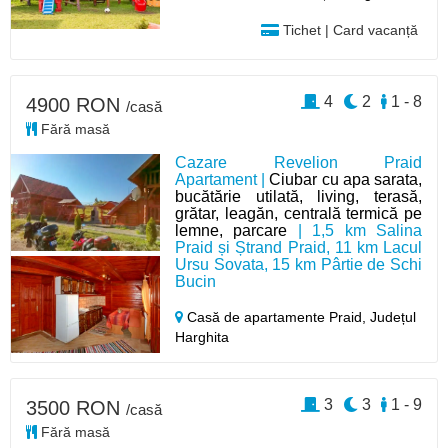
Tichet | Card vacanță
4
2
1 - 8
4900 RON
/casă
Fără masă
Cazare Revelion Praid
Apartament |
Ciubar cu apa sarata,
bucătărie utilată, living, terasă,
grătar, leagăn, centrală termică pe
lemne, parcare
| 1,5 km Salina
Praid și Ștrand Praid, 11 km Lacul
Ursu Sovata, 15 km Pârtie de Schi
Bucin
Casă de apartamente Praid,
Județul
Harghita
3
3
1 - 9
3500 RON
/casă
Fără masă