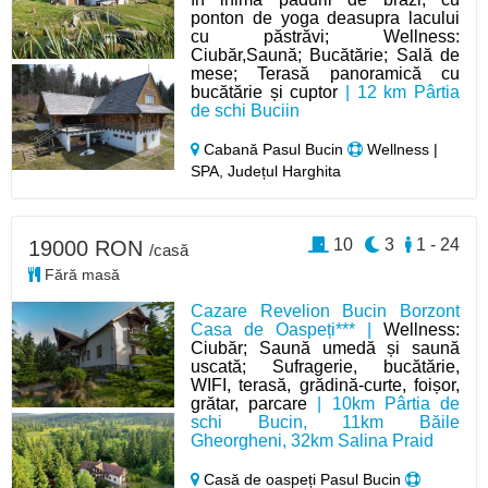
ponton de yoga deasupra lacului
cu păstrăvi; Wellness:
Ciubăr,Saună; Bucătărie; Sală de
mese; Terasă panoramică cu
bucătărie și cuptor
| 12 km Pârtia
de schi Buciin
Cabană Pasul Bucin
Wellness |
SPA, Județul Harghita
10
3
1 - 24
19000 RON
/casă
Fără masă
Cazare Revelion Bucin Borzont
Casa de Oaspeți*** |
Wellness:
Ciubăr; Saună umedă și saună
uscată; Sufragerie, bucătărie,
WIFI, terasă, grădină-curte, foișor,
grătar, parcare
| 10km Pârtia de
schi Bucin, 11km Băile
Gheorgheni, 32km Salina Praid
Casă de oaspeți Pasul Bucin