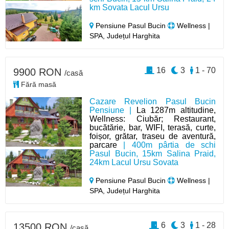
km Sovata Lacul Ursu
Pensiune Pasul Bucin
Wellness |
SPA, Județul Harghita
16
3
1 - 70
9900 RON
/casă
Fără masă
Cazare Revelion Pasul Bucin
Pensiune |
La 1287m altitudine,
Wellness: Ciubăr; Restaurant,
bucătărie, bar, WIFI, terasă, curte,
foișor, grătar, traseu de aventură,
parcare
| 400m pârtia de schi
Pasul Bucin, 15km Salina Praid,
24km Lacul Ursu Sovata
Pensiune Pasul Bucin
Wellness |
SPA, Județul Harghita
6
3
1 - 28
13500 RON
/casă