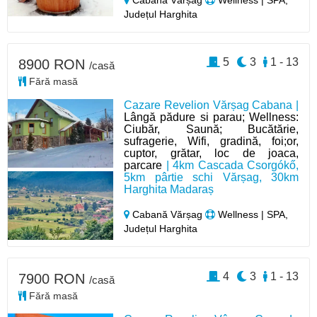
Județul Harghita
5
3
1 - 13
8900 RON
/casă
Fără masă
Cazare Revelion Vărșag Cabana |
Lângă pădure si parau; Wellness:
Ciubăr, Saună; Bucătărie,
sufragerie, Wifi, gradină, foi;or,
cuptor, grătar, loc de joaca,
parcare
| 4km Cascada Csorgókő,
5km pârtie schi Vărșag, 30km
Harghita Madaraș
Cabană Vărșag
Wellness | SPA,
Județul Harghita
4
3
1 - 13
7900 RON
/casă
Fără masă