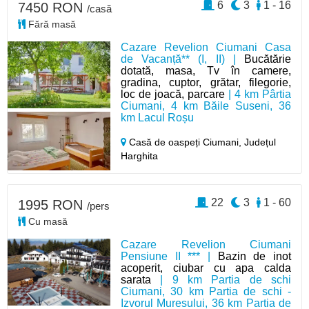
6
3
1 - 16
7450 RON
/casă
Fără masă
Cazare Revelion Ciumani Casa
de Vacanță** (I, II) |
Bucătărie
dotată, masa, Tv în camere,
gradina, cuptor, grătar, filegorie,
loc de joacă, parcare
| 4 km Pârtia
Ciumani, 4 km Băile Suseni, 36
km Lacul Roșu
Casă de oaspeți Ciumani,
Județul
Harghita
22
3
1 - 60
1995 RON
/pers
Cu masă
Cazare Revelion Ciumani
Pensiune II *** |
Bazin de inot
acoperit, ciubar cu apa calda
sarata
| 9 km Partia de schi
Ciumani, 30 km Partia de schi -
Izvorul Muresului, 36 km Partia de