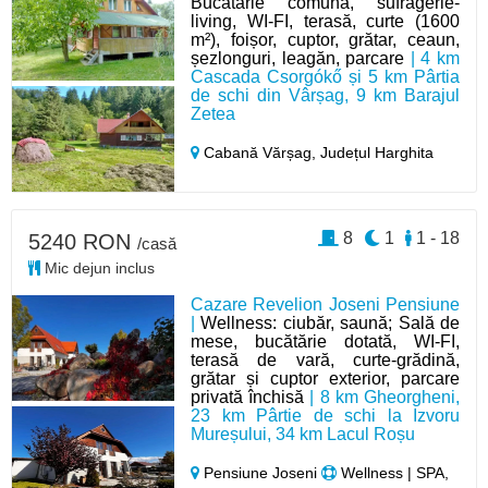
Bucătărie comună, sufragerie-
living, WI-FI, terasă, curte (1600
m²), foișor, cuptor, grătar, ceaun,
șezlonguri, leagăn, parcare
| 4 km
Cascada Csorgókő și 5 km Pârtia
de schi din Vârșag, 9 km Barajul
Zetea
Cabană Vărșag,
Județul Harghita
8
1
1 - 18
5240 RON
/casă
Mic dejun inclus
Cazare Revelion Joseni Pensiune
|
Wellness: ciubăr, saună; Sală de
mese, bucătărie dotată, WI-FI,
terasă de vară, curte-grădină,
grătar și cuptor exterior, parcare
privată închisă
| 8 km Gheorgheni,
23 km Pârtie de schi la Izvoru
Mureșului, 34 km Lacul Roșu
Pensiune Joseni
Wellness | SPA,