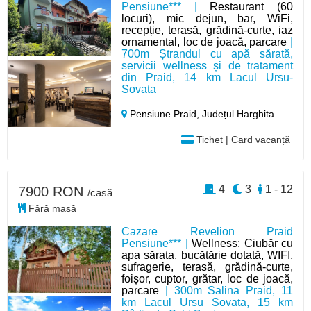
Pensiune*** |
Restaurant (60
locuri), mic dejun, bar, WiFi,
recepție, terasă, grădină-curte, iaz
ornamental, loc de joacă, parcare
|
700m Ștrandul cu apă sărată,
servicii wellness și de tratament
din Praid, 14 km Lacul Ursu-
Sovata
Pensiune Praid,
Județul Harghita
Tichet | Card vacanță
4
3
1 - 12
7900 RON
/casă
Fără masă
Cazare Revelion Praid
Pensiune*** |
Wellness: Ciubăr cu
apa sărata, bucătărie dotată, WIFI,
sufragerie, terasă, grădină-curte,
foișor, cuptor, grătar, loc de joacă,
parcare
| 300m Salina Praid, 11
km Lacul Ursu Sovata, 15 km