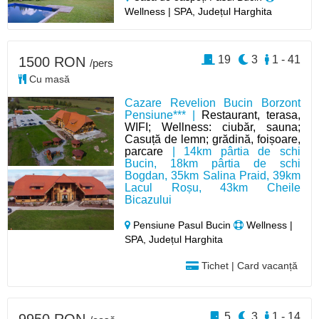
Wellness | SPA, Județul Harghita
19
3
1 - 41
1500 RON
/pers
Cu masă
Cazare Revelion Bucin Borzont
Pensiune*** |
Restaurant, terasa,
WIFI; Wellness: ciubăr, sauna;
Casuță de lemn; grădină, foișoare,
parcare
| 14km pârtia de schi
Bucin, 18km pârtia de schi
Bogdan, 35km Salina Praid, 39km
Lacul Roșu, 43km Cheile
Bicazului
Pensiune Pasul Bucin
Wellness |
SPA, Județul Harghita
Tichet | Card vacanță
5
3
1 - 14