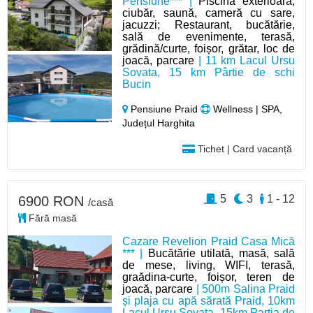
Pensiune*** |
Piscină exterioară,
ciubăr, saună, cameră cu sare,
jacuzzi; Restaurant, bucătărie,
sală de evenimente, terasă,
grădină/curte, foișor, grătar, loc de
joacă, parcare
| 11 km Lacul Ursu
Sovata, 15 km Pârtie de schi
Bucin
Pensiune Praid
Wellness | SPA,
Județul Harghita
Tichet | Card vacanță
5
3
1 - 12
6900 RON
/casă
Fără masă
Cazare Revelion Praid Casa Mică
*** |
Bucătărie utilată, masă, sală
de mese, living, WIFI, terasă,
graădina-curte, foișor, teren de
joacă, parcare
| 500m Salina Praid
și plaja cu apă sărată Praid, 10km
Lacul Ursu Sovata, 15km Partia de