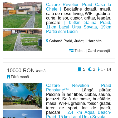
Cazare Revelion Praid Casa la
Cheie |
Bucătărie dotată, masă,
sală de mese-living, WIFI, grădină-
curte, foișor, cuptor, grătar, leagăn,
parcare
| 0,8km Salina Praid,
11km Lacul Ursu Sovata, 19km
Partia schi Bucin
Cabană Praid,
Județul Harghita
Tichet | Card vacanță
5
3
1 - 14
10000 RON
/casă
Fără masă
Cazare Revelion Praid
Pensiune*** |
Lângă pârâu;
Piscină în aer liber, ciubăr, saună,
jacuzzi; Sală de mese, bucătărie,
masă, Wi-Fi, grădină, foișor, grătar,
teren de sport, loc de joacă,
parcare
| 2,4 km Aqua Beach-
Praid, 15 km Lacul Ursu-Sovata