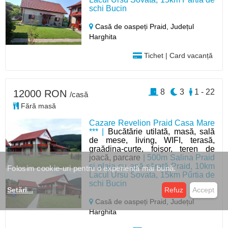
schi Bucin
Casă de oaspeți Praid,
Județul
Harghita
Tichet | Card vacanță
8
3
1 - 22
12000 RON
/casă
Fără masă
Cazare Revelion Praid Casa Mare
*** |
Bucătărie utilată, masă, sală
de mese, living, WIFI, terasă,
graădina-curte, foișor, teren de
joacă, parcare
| 500m Salina Praid
și plaja cu apă sărată Praid, 10km
Folosim cookie-uri pentru o experiență mai bună.
Lacul Ursu Sovata, 15km Pűrtia de
schi Bucin
Setări
...
Refuz
Accept
Casă de oaspeți Praid,
Județul
Harghita