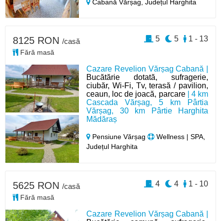
Cabană Vărșag,
Județul Harghita
5
5
1 - 13
8125 RON
/casă
Fără masă
Cazare Revelion Vărșag Cabană |
Bucătărie dotată, sufragerie,
ciubăr, Wi-Fi, Tv, terasă / pavilion,
ceaun, loc de joacă, parcare
| 4 km
Cascada Vărșag, 5 km Pârtia
Vărșag, 30 km Pârtie Harghita
Mădăraș
Pensiune Vărșag
Wellness | SPA,
Județul Harghita
4
4
1 - 10
5625 RON
/casă
Fără masă
Cazare Revelion Vărșag Cabană |