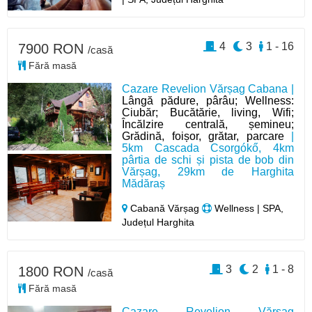
4
3
1 - 16
7900 RON
/casă
Fără masă
Cazare Revelion Vărșag Cabana |
Lângă pădure, pârâu; Wellness:
Ciubăr; Bucătărie, living, Wifi;
Încălzire centrală, șemineu;
Grădină, foișor, grătar, parcare
|
5km Cascada Csorgókő, 4km
pârtia de schi și pista de bob din
Vărșag, 29km de Harghita
Mădăraș
Cabană Vărșag
Wellness | SPA,
Județul Harghita
3
2
1 - 8
1800 RON
/casă
Fără masă
Cazare Revelion Vărșag