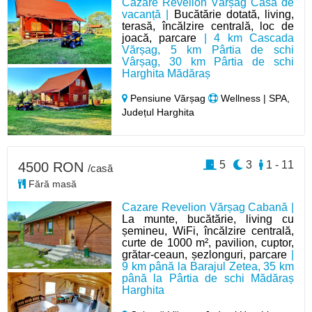
Cazare Revelion Vârșag Casa de
vacanță |
Bucătărie dotată, living,
terasă, încălzire centrală, loc de
joacă, parcare
| 4 km Cascada
Vărșag, 5 km Pârtia de schi
Vârșag, 30 km Pârtia de schi
Harghita Mădăraș
Pensiune Vărșag
Wellness | SPA,
Județul Harghita
5
3
1 - 11
4500 RON
/casă
Fără masă
Cazare Revelion Vărșag Cabană |
La munte, bucătărie, living cu
șemineu, WiFi, încălzire centrală,
curte de 1000 m², pavilion, cuptor,
grătar-ceaun, șezlonguri, parcare
|
9 km până la Barajul Zetea, 35 km
până la Pârtia de schi Mădăraș
Harghita