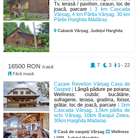
Tv, terasă / pavilion, ceaun, loc de
joacă, parcare
| 3 km Cascada
Vărșag, 4 km Pârtia Vărșag, 30 km
Pârtie Harghita Mădăraș
Cabană Vărșag,
Județul Harghita
7
3
1 - 22
16500 RON
/casă
Fără masă
Cazare Revelion Vărșag Casa de
Oaspeți |
Lângă pădure pe poiana;
Wellness: ciubăr; bucătărie,
sufragerie, terasa, gradina, foisor,
grătar, loc de joacă, parcare
| 1km
Cascada Vărșag, 1,5km pârtia de
schi Vărșag, 10km Barajul Zetea,
30km Harghita Madaraș
Casă de oaspeți Vărșag
Wellness
| SPA, Județul Harghita