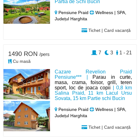
Pârtia de Schi Bucin
Pensiune Praid
Wellness | SPA,
Județul Harghita
Tichet | Card vacanță
7
3
1 - 21
1490 RON
/pers
Cu masă
Cazare Revelion Praid
Pensiune*** |
Parau in curte,
masa, crama, foisor, grill, teren
sport, loc de joaca copii
| 0,8 km
Salina Praid, 11 km Lacul Ursu
Sovata, 15 km Partie schi Bucin
Pensiune Praid
Wellness | SPA,
Județul Harghita
Tichet | Card vacanță