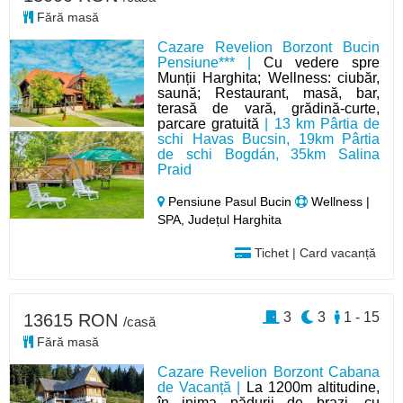
Fără masă
Cazare Revelion Borzont Bucin
Pensiune*** |
Cu vedere spre
Munții Harghita; Wellness: ciubăr,
saună; Restaurant, masă, bar,
terasă de vară, grădină-curte,
parcare gratuită
| 13 km Pârtia de
schi Havas Bucsin, 19km Pârtia
de schi Bogdán, 35km Salina
Praid
Pensiune Pasul Bucin
Wellness |
SPA, Județul Harghita
Tichet | Card vacanță
3
3
1 - 15
13615 RON
/casă
Fără masă
Cazare Revelion Borzont Cabana
de Vacanță |
La 1200m altitudine,
în inima pădurii de brazi, cu