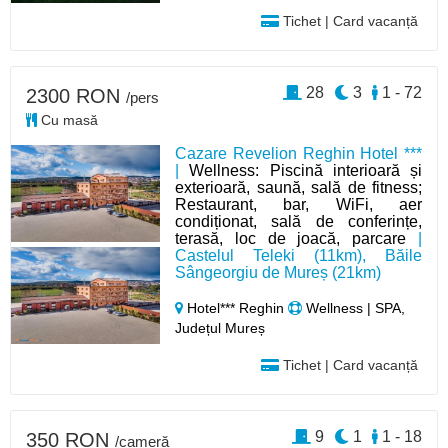
Tichet | Card vacanță
28
3
1 - 72
2300 RON
/pers
Cu masă
Cazare Revelion Reghin Hotel ***
|
Wellness: Piscină interioară și
exterioară, saună, sală de fitness;
Restaurant, bar, WiFi, aer
condiționat, sală de conferințe,
terasă, loc de joacă, parcare
|
Castelul Teleki (11km), Băile
Sângeorgiu de Mureș (21km)
Hotel*** Reghin
Wellness | SPA,
Județul Mureș
Tichet | Card vacanță
9
1
1 - 18
350 RON
/cameră