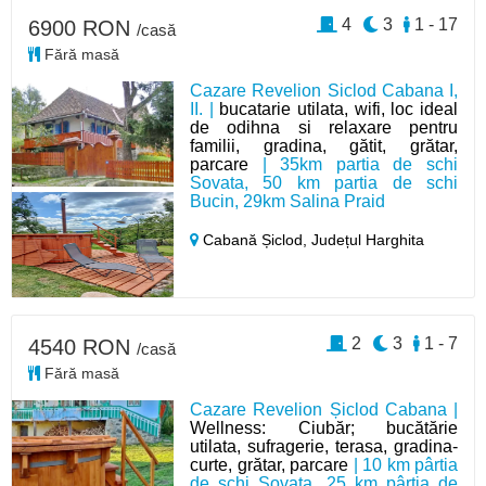
4
3
1 - 17
6900 RON
/casă
Fără masă
Cazare Revelion Siclod Cabana I,
II. |
bucatarie utilata, wifi, loc ideal
de odihna si relaxare pentru
familii, gradina, gătit, grătar,
parcare
| 35km partia de schi
Sovata, 50 km partia de schi
Bucin, 29km Salina Praid
Cabană Șiclod,
Județul Harghita
2
3
1 - 7
4540 RON
/casă
Fără masă
Cazare Revelion Șiclod Cabana |
Wellness: Ciubăr; bucătărie
utilata, sufragerie, terasa, gradina-
curte, grătar, parcare
| 10 km pârtia
de schi Sovata, 25 km pârtia de