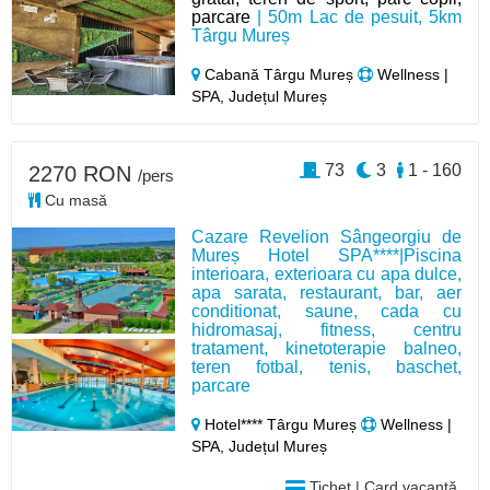
parcare
| 50m Lac de pesuit, 5km
Târgu Mureș
Cabană Târgu Mureș
Wellness |
SPA, Județul Mureș
73
3
1 - 160
2270 RON
/pers
Cu masă
Cazare Revelion Sângeorgiu de
Mureș Hotel SPA****|Piscina
interioara, exterioara cu apa dulce,
apa sarata, restaurant, bar, aer
conditionat, saune, cada cu
hidromasaj, fitness, centru
tratament, kinetoterapie balneo,
teren fotbal, tenis, baschet,
parcare
Hotel**** Târgu Mureș
Wellness |
SPA, Județul Mureș
Tichet | Card vacanță