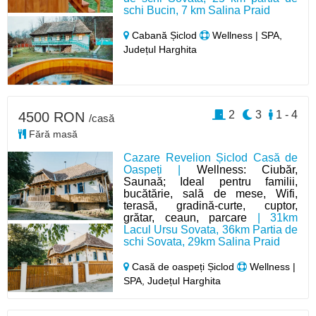
schi Bucin, 7 km Salina Praid
Cabană Șiclod
Wellness | SPA,
Județul Harghita
2
3
1 - 4
4500 RON
/casă
Fără masă
Cazare Revelion Șiclod Casă de
Oaspeți |
Wellness: Ciubăr,
Saunaă; Ideal pentru familii,
bucătărie, sală de mese, Wifi,
terasă, gradină-curte, cuptor,
grătar, ceaun, parcare
| 31km
Lacul Ursu Sovata, 36km Partia de
schi Sovata, 29km Salina Praid
Casă de oaspeți Șiclod
Wellness |
SPA, Județul Harghita