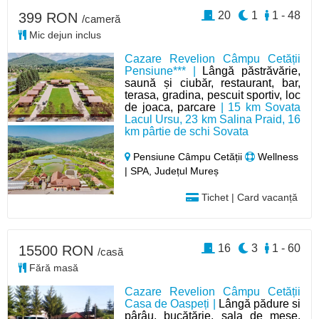
20
1
1 - 48
399 RON
/cameră
Mic dejun inclus
Cazare Revelion Câmpu Cetății
Pensiune*** |
Lângă păstrăvărie,
saună și ciubăr, restaurant, bar,
terasa, gradina, pescuit sportiv, loc
de joaca, parcare
| 15 km Sovata
Lacul Ursu, 23 km Salina Praid, 16
km pârtie de schi Sovata
Pensiune Câmpu Cetății
Wellness
| SPA, Județul Mureș
Tichet | Card vacanță
16
3
1 - 60
15500 RON
/casă
Fără masă
Cazare Revelion Câmpu Cetății
Casa de Oaspeți |
Lângă pădure si
pârâu, bucătărie, sala de mese,