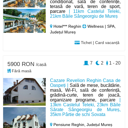
condiționat, sală de conferințe,
terasă de vară, teren de sport,
parcare
| 11km Castelul Teleki,
21km Băile Sângeorgiu de Mureș
Hotel*** Reghin
Wellness | SPA,
Județul Mureș
Tichet | Card vacanță
7
2
1 - 20
5900 RON
/casă
Fără masă
Cazare Revelion Reghin Casa de
Oaspeți |
Sală de mese, bucătărie,
masă, Wi-Fi, sală de conferință,
grădină-curte, teren de joacă,
organizare programe, parcare
|
13km Castelul Teleki, 23km Băile
Sărate Sângeorgiu de Mureș,
35km Pârtie de schi Sovata
Pensiune Reghin,
Județul Mureș