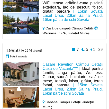
WIFI, terasa, grădină-curte, piscină
exterioara, lac de pescuit, foișor,
grătar, parcare
| 15km Sovata
Lacul Ursu, 23km Salina Praid,
16km pârtia de schi Sovata
Casă de oaspeți Câmpu Cetății
Wellness | SPA, Județul Mureș
7
5
1 - 29
19950 RON
/casă
Fără masă
Cazare Revelion Câmpu Cetății
Casa de Vacanța*** |
Ideal pentru
familii, langa pârâu, Wellness:
Ciubar, saună, bucatarie, sală de
mese, terasă, foișor, grătar, teren
fotbal, parcare
| 15km Sovata
Lacul Ursu, 23km Salina Praid,
16km partie schi Sovata
Cabană Câmpu Cetății,
Județul
Mureș