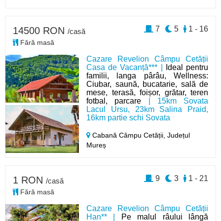
7
5
1 - 16
14500 RON
/casă
Fără masă
Cazare Revelion Câmpu Cetății
Casa de Vacanță*** |
Ideal pentru
familii, langa pârâu, Wellness:
Ciubar, saună, bucatarie, sală de
mese, terasă, foișor, grătar, teren
fotbal, parcare
| 15km Sovata
Lacul Ursu, 23km Salina Praid,
16km partie schi Sovata
Cabană Câmpu Cetății,
Județul
Mureș
9
3
1 - 21
1 RON
/casă
Fără masă
Cazare Revelion Câmpu Cetății
Han** |
Pe malul râului lângă