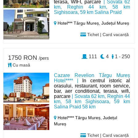
terasa, WIFI, parcare
| Sovata 62
km, Reghin 44 km, 58 km
Sighisoara, 59 km Salina Praid
Hotel*** Târgu Mureș,
Județul Mureș
Tichet | Card vacanță
111
4
1 - 250
1750 RON
/pers
Cu masă
Cazare Revelion Târgu Mureș
Hotel**** |
In centrul istoric al
orasului, restaurant, room service,
bar, aer conditionat, terasa, wifi,
parcare
| Sovata 62 km, Reghin 44
km, 58 km Sighisoara, 59 km
Salina Praid 58 km
Hotel**** Târgu Mureș,
Județul
Mureș
Tichet | Card vacanță