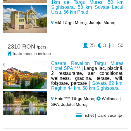
1km de Targu Mures, 50 km
Sighișoara, 53 km Sovata Lacul
Ursu, 56 km Praid
Vilă Târgu Mureș,
Județul Mureș
25
3
1 - 50
2310 RON
/pers
Toate mesele incluse
Cazare Revelion Targu Mures
Hotel SPA**** |
Langa lac, piscină,
2 restaurante, aer conditionat,
wellness, gradina, terase, wifi,
foişoare, parcare
| Sovata 62 km,
Reghin 44 km, 58 km Sighisoara
Hotel**** Târgu Mureș
Wellness |
SPA, Județul Mureș
Tichet | Card vacanță