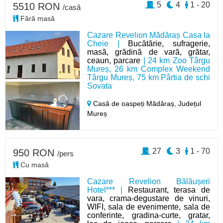
5
4
1 - 20
5510 RON
/casă
Fără masă
Cazare Revelion Mădăraș Casa la
Cheie |
Bucătărie, sufragerie,
masă, grădină de vară, grătar,
ceaun, parcare
| 24 km Zoo Târgu
Mureș, 26 km Complex Weekend
Târgu Mureș, 75 km Pârtia de schi
Sovata
Casă de oaspeți Mădăraș,
Județul
Mureș
27
3
1 - 70
950 RON
/pers
Cu masă
Cazare Revelion Bălăușeri
Hotel*** |
Restaurant, terasa de
vara, crama-degustare de vinuri,
WIFI, sala de evenimente, sala de
conferinte, gradina-curte, gratar,