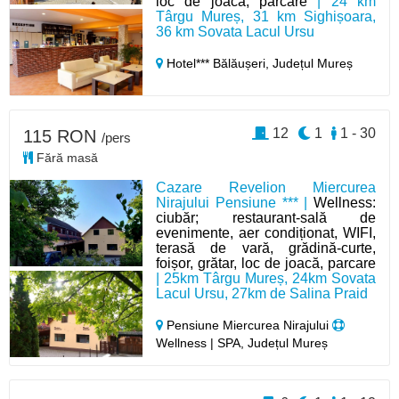
loc de joaca, parcare
| 24 km
Târgu Mureș, 31 km Sighișoara,
36 km Sovata Lacul Ursu
Hotel*** Bălăușeri,
Județul Mureș
12
1
1 - 30
115 RON
/pers
Fără masă
Cazare Revelion Miercurea
Nirajului Pensiune *** |
Wellness:
ciubăr; restaurant-sală de
evenimente, aer condiționat, WIFI,
terasă de vară, grădină-curte,
foișor, grătar, loc de joacă, parcare
| 25km Târgu Mureș, 24km Sovata
Lacul Ursu, 27km de Salina Praid
Pensiune Miercurea Nirajului
Wellness | SPA, Județul Mureș