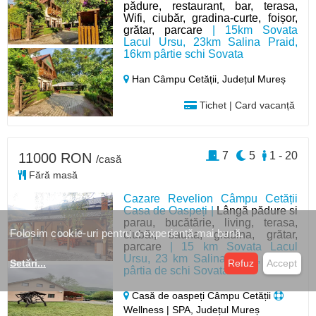
pădure, restaurant, bar, terasa,
Wifi, ciubăr, gradina-curte, foișor,
grătar, parcare
| 15km Sovata
Lacul Ursu, 23km Salina Praid,
16km pârtie schi Sovata
Han Câmpu Cetății,
Județul Mureș
Tichet | Card vacanță
7
5
1 - 20
11000 RON
/casă
Fără masă
Cazare Revelion Câmpu Cetății
Casa de Oaspeți |
Lângă pădure si
parau, bucătărie, living, terasa,
Folosim cookie-uri pentru o experiență mai bună.
ciubăr, sauna, gradina, grătar,
parcare
| 15 km Sovata Lacul
Ursu, 23 km Salina Praid, 16 km
Setări
...
Refuz
Accept
pârtia de schi Sovata
Casă de oaspeți Câmpu Cetății
Wellness | SPA, Județul Mureș