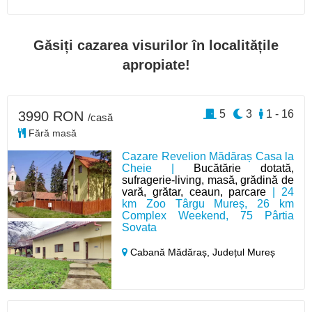
Găsiți cazarea visurilor în localitățile
apropiate!
5
3
1 - 16
3990 RON
/casă
Fără masă
Cazare Revelion Mădăraș Casa la
Cheie |
Bucătărie dotată,
sufragerie-living, masă, grădină de
vară, grătar, ceaun, parcare
| 24
km Zoo Târgu Mureș, 26 km
Complex Weekend, 75 Pârtia
Sovata
Cabană Mădăraș,
Județul Mureș