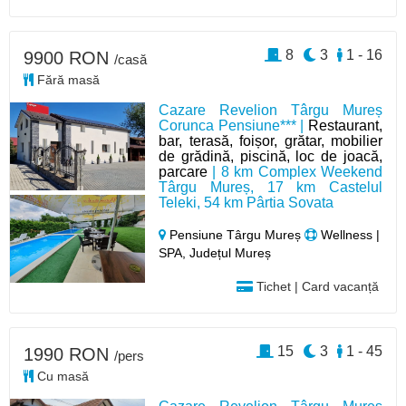
8
3
1 - 16
9900 RON
/casă
Fără masă
Cazare Revelion Târgu Mureș
Corunca Pensiune*** |
Restaurant,
bar, terasă, foișor, grătar, mobilier
de grădină, piscină, loc de joacă,
parcare
| 8 km Complex Weekend
Târgu Mureș, 17 km Castelul
Teleki, 54 km Pârtia Sovata
Pensiune Târgu Mureș
Wellness |
SPA, Județul Mureș
Tichet | Card vacanță
15
3
1 - 45
1990 RON
/pers
Cu masă