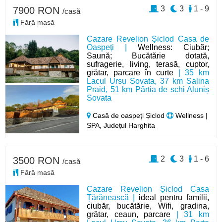
3
3
1 - 9
7900 RON
/casă
Fără masă
Cazare Revelion Șiclod Casa de
Oaspeți |
Wellness: Ciubăr;
Saună; Bucătărie dotată,
sufragerie, living, terasă, cuptor,
grătar, parcare în curte
| 35 km
Lacul Ursu Sovata, 37 km Salina
Praid, 51 km Pârtia de schi Aluniș
Sovata
Casă de oaspeți Șiclod
Wellness |
SPA, Județul Harghita
2
3
1 - 6
3500 RON
/casă
Fără masă
Cazare Revelion Șiclod Casa
Țărănească |
ideal pentru familii,
ciubăr, bucătărie, Wifi, gradina,
grătar, ceaun, parcare
| 31 km