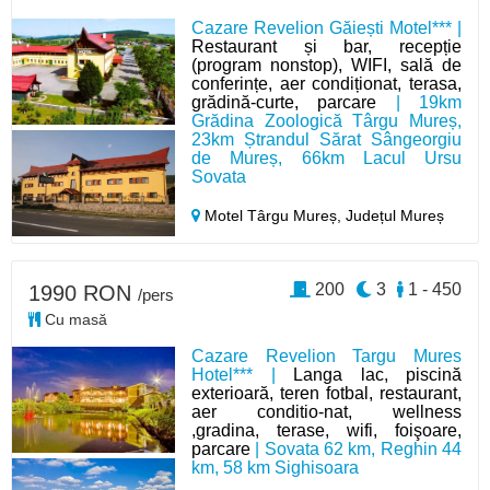
Cazare Revelion Găiești Motel*** |
Restaurant și bar, recepție
(program nonstop), WIFI, sală de
conferințe, aer condiționat, terasa,
grădină-curte, parcare
| 19km
Grădina Zoologică Târgu Mureș,
23km Ștrandul Sărat Sângeorgiu
de Mureș, 66km Lacul Ursu
Sovata
Motel Târgu Mureș,
Județul Mureș
200
3
1 - 450
1990 RON
/pers
Cu masă
Cazare Revelion Targu Mures
Hotel*** |
Langa lac, piscină
exterioară, teren fotbal, restaurant,
aer conditio-nat, wellness
,gradina, terase, wifi, foişoare,
parcare
| Sovata 62 km, Reghin 44
km, 58 km Sighisoara