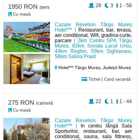
28
3
1 - 56
1950 RON
/pers
Cu masă
Cazare Revelion Târgu Mureș
Hotel*** |
Restaurant, bar, terasa,
aer condiționat, Wifi, gradina-curte,
parcare
| 2km Centru SPA Târgu
Mureș, 62km Sovata Lacul Ursu,
44km Reghin, 55km Sighișoara,
58km Salina Praid
Hotel*** Târgu Mureș,
Județul Mureș
Tichet | Card vacanță
22
1
1 - 44
275 RON
/cameră
Cu masă
Cazare Revelion Târgu Mureș
Hotel*** |
In centru lângă Sala
Sporturilor, restaurant, bar, aer
conditionat, sauna, sala fittness,