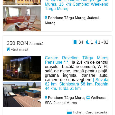
Mureș, 15 km Complex Weekend
Târgu-Mureș
Pensiune Târgu Mureș,
Județul
Mureș
34
1
1 - 82
250 RON
/cameră
Fără masă
Cazare Revelion Târgu Mureș
Pensiune *** |
la 2,4 km de centrul
orașului, bucătărie comună, WI-FI,
sală de mese, terasă pentru plajă,
grădină îngrijită, transfer auto,
camere de supraveghere
| Sovata
62 km, Sighișoara 58 km, Reghin
44 km, Turda 61 km
Pensiune Târgu Mureș
Wellness |
SPA, Județul Mureș
Tichet | Card vacanță