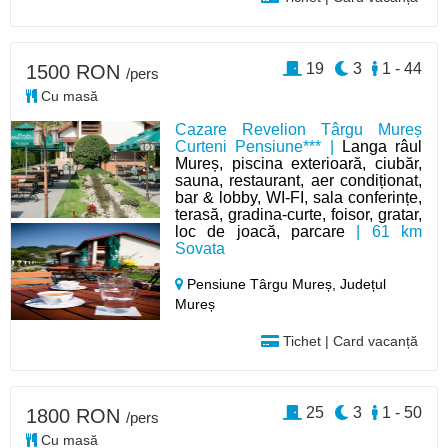
19
3
1 - 44
1500 RON
/pers
Cu masă
Cazare Revelion Târgu Mureș
Curteni Pensiune*** |
Langa râul
Mureș, piscina exterioară, ciubăr,
sauna, restaurant, aer condiționat,
bar & lobby, WI-FI, sala conferințe,
terasă, gradina-curte, foisor, gratar,
loc de joacă, parcare
| 61 km
Sovata
Pensiune Târgu Mureș,
Județul
Mureș
Tichet | Card vacanță
25
3
1 - 50
1800 RON
/pers
Cu masă