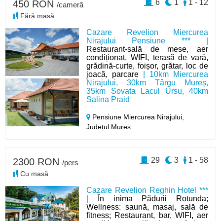
6
1
1 - 12
450 RON
/cameră
Fără masă
Cazare Revelion Miercurea
Nirajului Pensiune *** |
Restaurant-sală de mese, aer
condiționat, WIFI, terasă de vară,
grădină-curte, foișor, grătar, loc de
joacă, parcare
| 10km Miercurea
Nirajului, 30km Târgu Mureș,
35km Sovata Lacul Ursu, 40km
Salina Praid
Pensiune Miercurea Nirajului,
Județul Mureș
29
3
1 - 58
2300 RON
/pers
Cu masă
Cazare Revelion Reghin Hotel ***
|
În inima Pădurii Rotunda;
Wellness: saună, masaj, sală de
fitness; Restaurant, bar, WIFI, aer