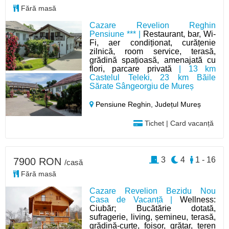
Fără masă
Cazare Revelion Reghin
Pensiune *** |
Restaurant, bar, Wi-
Fi, aer condiționat, curățenie
zilnică, room service, terasă,
grădină spațioasă, amenajată cu
flori, parcare privată
| 13 km
Castelul Teleki, 23 km Băile
Sărate Sângeorgiu de Mureș
Pensiune Reghin,
Județul Mureș
Tichet | Card vacanță
3
4
1 - 16
7900 RON
/casă
Fără masă
Cazare Revelion Bezidu Nou
Casa de Vacanță |
Wellness:
Ciubăr; Bucătărie dotată,
sufragerie, living, șemineu, terasă,
grădină-curte, foișor, grătar, teren