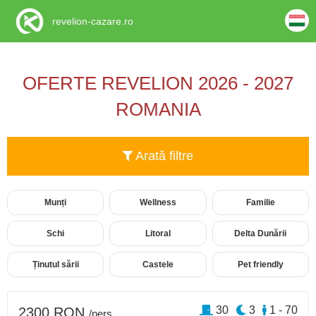
revelion-cazare.ro
OFERTE REVELION 2026 - 2027
ROMANIA
Arată filtre
Munți
Wellness
Familie
Schi
Litoral
Delta Dunării
Ținutul sării
Castele
Pet friendly
30
3
1 - 70
2300 RON
/pers