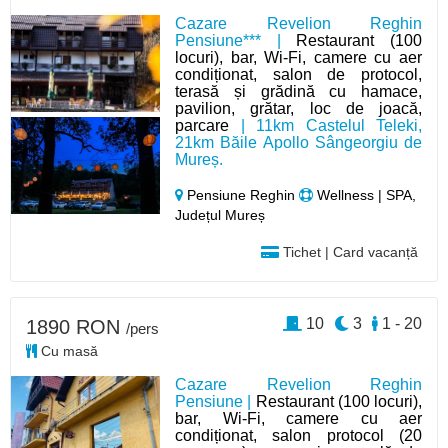
Cazare Revelion Reghin
Pensiune*** |
Restaurant (100
locuri), bar, Wi-Fi, camere cu aer
condiționat, salon de protocol,
terasă și grădină cu hamace,
pavilion, grătar, loc de joacă,
parcare
| 11km Castelul Teleki,
21km Băile Apollo Sângeorgiu de
Mureș.
Pensiune Reghin
Wellness | SPA,
Județul Mureș
Tichet | Card vacanță
10
3
1 - 20
1890 RON
/pers
Cu masă
Cazare Revelion Reghin
Pensiune |
Restaurant (100 locuri),
bar, Wi-Fi, camere cu aer
condiționat, salon protocol (20