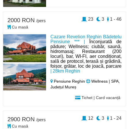
23
3
1 - 46
2000 RON
/pers
Cu masă
Cazare Revelion Reghin Bădețelu
Pensiune *** |
Înconjurată de
pădure; Wellness; ciubăr, saună,
hidromasaj; Restaurant (200
locuri), bar, WI-FI, aer condiționat,
sală de protocol, terasă și grădină,
foișor, grătar, loc de joacă, parcare
| 28km Reghin
Pensiune Reghin
Wellness | SPA,
Județul Mureș
Tichet | Card vacanță
12
3
1 - 24
2900 RON
/pers
Cu masă