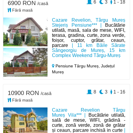
6
3
1 - 18
6900 RON
/casă
Fără masă
Cazare Revelion, Târgu Mureș
Stejeriș Pensiune*** |
Bucătărie
utilată, masă, sala de mese, WIFI,
terasa, gradina, curte, zona verde,
foișor, cuptor, grătar, ceaun,
parcare
| 11 km Băile Sărate
Sângeorgiu de Mureș, 15 km
Complex Weekend Târgu-Mureș
Pensiune Târgu Mureș,
Județul
Mureș
8
3
1 - 16
10900 RON
/casă
Fără masă
Cazare Revelion Târgu
Mureș Vila*** |
Bucătărie utilată,
sală de mese, WIFI, grădină -
curte, zonă verde, zonă de grătar
și ceaun, parcare inchisă in curte
|