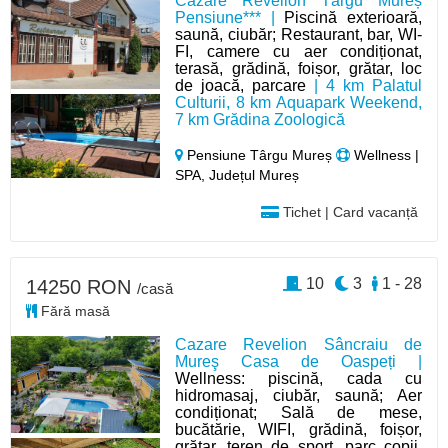
Cazare Revelion Târgu Mureș
Pensiune*** |
Piscină exterioară,
saună, ciubăr; Restaurant, bar, WI-
FI, camere cu aer condiționat,
terasă, grădină, foișor, grătar, loc
de joacă, parcare
| 4 km Palatul
Culturii, 8 km Aquapark Weekend,
7 km Grădina Zoologică
Pensiune Târgu Mureș
Wellness |
SPA, Județul Mureș
Tichet | Card vacanță
10
3
1 - 28
14250 RON
/casă
Fără masă
Cazare Revelion Sâncraiu de
Mureş Casa de Oaspeți |
Wellness: piscină, cada cu
hidromasaj, ciubăr, saună; Aer
condiționat; Sală de mese,
bucătărie, WIFI, grădină, foișor,
grătar, teren de sport, parc copii,