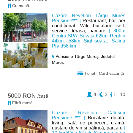
Cu masă
Cazare Revelion Târgu Mureș
Pensiune*** |
Restaurant, bar, aer
condiționat, Wifi, bucătărie self-
service, terasa, parcare
| 300m
Centru SPA, Sovata 62km, Reghin
44km, 58km Sighișoara, Salina
Praid58 km
Pensiune Târgu Mureș,
Județul
Mureș
Tichet | Card vacanță
4
3
1 - 10
5000 RON
/casă
Fără masă
Cazare Revelion Călușeri
Pensiune *** |
Bucătărie dotată,
living, sală de petreceri, cramă,
gustare de vin și pălincă, parcare
|
10 km Băile Sărate Sângeorgiu de