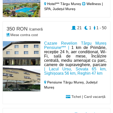
Hotel*** Târgu Mureș
Wellness |
SPA, Județul Mureș
21
1
1 - 50
350 RON
/cameră
Mese contra cost
Cazare Revelion Târgu Mureș
Pensiune*** |
1 km de Primărie,
recepție 24 h, aer condiționat, Wi-
Fi, sală de mese, încălzire
centrală, mediu amenajat cu parc,
camere de supraveghere, parcare
| Lacul Ursu, Sovata 65 km,
Sighișoara 56 km, Reghin 47 km
Pensiune Târgu Mureș,
Județul
Mureș
Tichet | Card vacanță