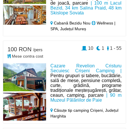
de joacă, parcare
| 100 m Lacul
Bezid, 34 km Salina Praid, 48 km
Skislope Sovata
Cabană Bezidu Nou
Wellness |
SPA, Județul Mureș
10
1
1 - 55
100 RON
/pers
Mese contra cost
Cazare Revelion Cristuru
Secuiesc Crișeni Camping |
Pentru grupuri și tabere, bucătărie,
sală de mese, pensiune completă,
curte, grădină, programe
tradiționale meșteșugărești, grătar,
ceaun, camping, parcare
| 90 m
Muzeul Pălăriilor de Paie
Căsuțe tip camping Crișeni,
Județul
Harghita