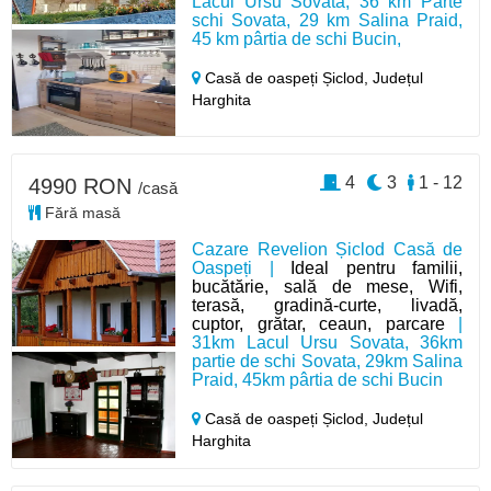
Lacul Ursu Sovata, 36 km Parte
schi Sovata, 29 km Salina Praid,
45 km pârtia de schi Bucin,
Casă de oaspeți Șiclod,
Județul
Harghita
4
3
1 - 12
4990 RON
/casă
Fără masă
Cazare Revelion Șiclod Casă de
Oaspeți |
Ideal pentru familii,
bucătărie, sală de mese, Wifi,
terasă, gradină-curte, livadă,
cuptor, grătar, ceaun, parcare
|
31km Lacul Ursu Sovata, 36km
partie de schi Sovata, 29km Salina
Praid, 45km pârtia de schi Bucin
Casă de oaspeți Șiclod,
Județul
Harghita