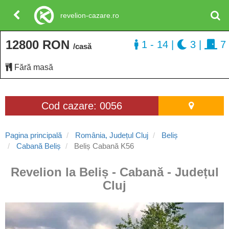
revelion-cazare.ro
12800 RON
1 - 14
|
3
|
7
/casă
Fără masă
Cod cazare: 0056
Pagina principală
România, Județul Cluj
Beliș
Cabană Beliș
Beliș Cabană K56
Revelion la Beliș - Cabană - Județul
Cluj