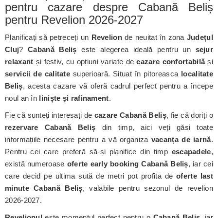
pentru cazare despre Cabană Beliș
pentru Revelion 2026-2027
Planificați să petreceți un
Revelion
de neuitat în zona
Județul
Cluj
?
Cabană Beliș
este alegerea ideală pentru un
sejur
relaxant
și festiv, cu opțiuni variate de
cazare confortabilă
și
servicii de calitate
superioară. Situat în pitoreasca
localitate
Beliș
, acesta cazare vă oferă cadrul perfect pentru a începe
noul an în
liniște și rafinament
.
Fie că sunteți interesați de
cazare Cabană Beliș
, fie că doriți o
rezervare Cabană Beliș
din timp, aici veți găsi toate
informațiile necesare pentru a vă organiza
vacanța de iarnă
.
Pentru cei care preferă să-și planifice din timp
escapadele
,
există numeroase
oferte early booking Cabană Beliș
, iar cei
care decid pe ultima sută de metri pot profita de
oferte last
minute Cabană Beliș
, valabile pentru sezonul de revelion
2026-2027.
Revelionul
este momentul perfect pentru o
Cabană Beliș
, iar