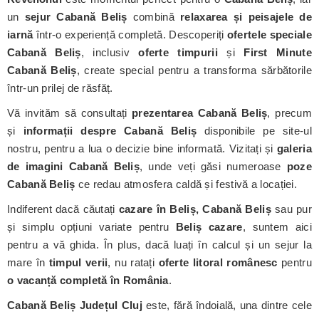
un
sejur Cabană Beliș
combină
relaxarea și peisajele de
iarnă
într-o experiență completă. Descoperiți
ofertele speciale
Cabană Beliș
, inclusiv
oferte timpurii
și
First Minute
Cabană Beliș
, create special pentru a transforma sărbătorile
într-un prilej de răsfăț.
Vă invităm să consultați
prezentarea Cabană Beliș
, precum
și
informații despre Cabană Beliș
disponibile pe site-ul
nostru, pentru a lua o decizie bine informată. Vizitați și
galeria
de imagini Cabană Beliș
, unde veți găsi numeroase
poze
Cabană Beliș
ce redau atmosfera caldă și festivă a locației.
Indiferent dacă căutați
cazare în Beliș, Cabană Beliș
sau pur
și simplu opțiuni variate pentru
Beliș cazare
, suntem aici
pentru a vă ghida. În plus, dacă luați în calcul și un sejur la
mare în
timpul verii
, nu ratați
oferte litoral românesc
pentru
o vacanță completă în România
.
Cabană Beliș
Județul Cluj
este, fără îndoială, una dintre cele