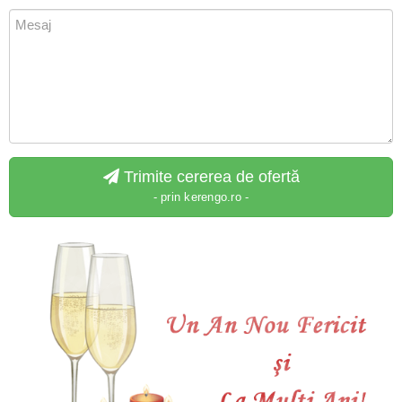
Trimite cererea de ofertă
- prin kerengo.ro -