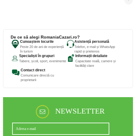
De ce să alegi RomaniaCazari.ro?
Cunoaștem locurile
Asistență personală
Peste 20 de ani de experiență
Telefon, e-mail și WhatsApp
în turism
rapid și prietenos
Specialiști în grupuri
Informații detaliate
Tabere, școli, sport, evenimente
Capacitate reală, camere și
facilități clare
Contact direct
Comunicare directă cu
proprietarii
NEWSLETTER