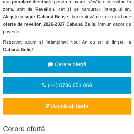
mai
populare destinații
pentru relaxare, sănătate și confort în
zona, atât de
Revelion
, cât și pe parcursul întregului an.
Alegeți un
sejur Cabană Beliș
și bucurați-vă de cele mai bune
oferte de revelion 2026-2027 Cabană Beliș
, într-un decor de
poveste.
Rezervați acum și întâmpinați Noul An cu stil și liniște, la
Cabană Beliș
!
Cerere ofertă
(+4) 0736 651 069
Vizualizați harta
Cerere ofertă