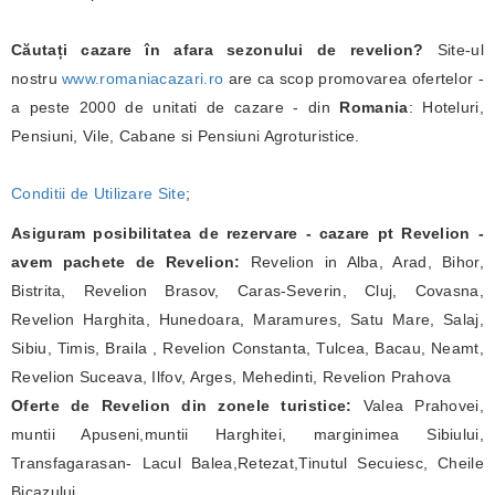
Căutați cazare în afara sezonului de revelion?
Site-ul
nostru
www.romaniacazari.ro
are ca scop promovarea ofertelor -
a peste 2000 de unitati de cazare - din
Romania
: Hoteluri,
Pensiuni, Vile, Cabane si Pensiuni Agroturistice.
Conditii de Utilizare Site
;
Asiguram posibilitatea de rezervare - cazare pt Revelion -
avem pachete de Revelion:
Revelion in Alba, Arad, Bihor,
Bistrita, Revelion Brasov, Caras-Severin, Cluj, Covasna,
Revelion Harghita, Hunedoara, Maramures, Satu Mare, Salaj,
Sibiu, Timis, Braila , Revelion Constanta, Tulcea, Bacau, Neamt,
Revelion Suceava, Ilfov, Arges, Mehedinti, Revelion Prahova
Oferte de Revelion din zonele turistice:
Valea Prahovei,
muntii Apuseni,muntii Harghitei, marginimea Sibiului,
Transfagarasan- Lacul Balea,Retezat,Tinutul Secuiesc, Cheile
Bicazului,