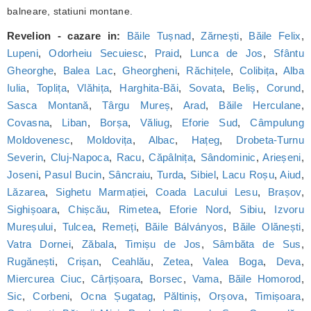
balneare, statiuni montane.
Revelion - cazare in:
Băile Tușnad
,
Zărnești
,
Băile Felix
,
Lupeni
,
Odorheiu Secuiesc
,
Praid
,
Lunca de Jos
,
Sfântu
Gheorghe
,
Balea Lac
,
Gheorgheni
,
Răchițele
,
Colibița
,
Alba
Iulia
,
Toplița
,
Vlăhița
,
Harghita-Băi
,
Sovata
,
Beliș
,
Corund
,
Sasca Montană
,
Târgu Mureș
,
Arad
,
Băile Herculane
,
Covasna
,
Liban
,
Borșa
,
Văliug
,
Eforie Sud
,
Câmpulung
Moldovenesc
,
Moldovița
,
Albac
,
Hațeg
,
Drobeta-Turnu
Severin
,
Cluj-Napoca
,
Racu
,
Căpâlnița
,
Sândominic
,
Arieșeni
,
Joseni
,
Pasul Bucin
,
Sâncraiu
,
Turda
,
Sibiel
,
Lacu Roșu
,
Aiud
,
Lăzarea
,
Sighetu Marmației
,
Coada Lacului Lesu
,
Brașov
,
Sighișoara
,
Chișcău
,
Rimetea
,
Eforie Nord
,
Sibiu
,
Izvoru
Mureșului
,
Tulcea
,
Remeți
,
Băile Bálványos
,
Băile Olănești
,
Vatra Dornei
,
Zăbala
,
Timișu de Jos
,
Sâmbăta de Sus
,
Rugănești
,
Crișan
,
Ceahlău
,
Zetea
,
Valea Boga
,
Deva
,
Miercurea Ciuc
,
Cârțișoara
,
Borsec
,
Vama
,
Băile Homorod
,
Sic
,
Corbeni
,
Ocna Șugatag
,
Păltiniș
,
Orșova
,
Timișoara
,