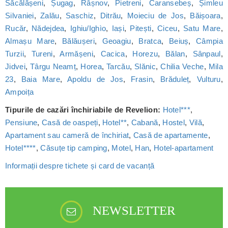
Săcălășeni
,
Șugag
,
Râșnov
,
Pietreni
,
Caransebeș
,
Șimleu
Silvaniei
,
Zalău
,
Saschiz
,
Ditrău
,
Moieciu de Jos
,
Băișoara
,
Rucăr
,
Nădejdea
,
Ighiu/Ighìo
,
Iași
,
Pitești
,
Ciceu
,
Satu Mare
,
Almașu Mare
,
Bălăușeri
,
Geoagiu
,
Bratca
,
Beiuș
,
Câmpia
Turzii
,
Tureni
,
Armășeni
,
Cacica
,
Horezu
,
Bălan
,
Sânpaul
,
Jidvei
,
Târgu Neamț
,
Horea
,
Tarcău
,
Slănic
,
Chilia Veche
,
Mila
23
,
Baia Mare
,
Apoldu de Jos
,
Frasin
,
Brăduleț
,
Vulturu
,
Ampoița
Tipurile de cazări închiriabile de Revelion:
Hotel***
,
Pensiune
,
Casă de oaspeți
,
Hotel**
,
Cabană
,
Hostel
,
Vilă
,
Apartament sau cameră de închiriat
,
Casă de apartamente
,
Hotel****
,
Căsuțe tip camping
,
Motel
,
Han
,
Hotel-apartament
Informații despre tichete și card de vacanță
NEWSLETTER