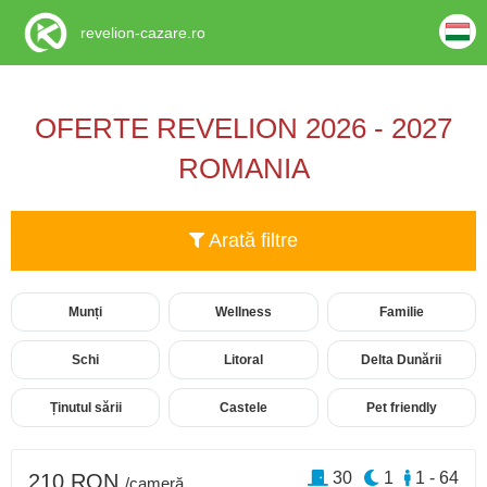
revelion-cazare.ro
OFERTE REVELION 2026 - 2027
ROMANIA
Arată filtre
Munți
Wellness
Familie
Schi
Litoral
Delta Dunării
Ținutul sării
Castele
Pet friendly
30
1
1 - 64
210 RON
/cameră