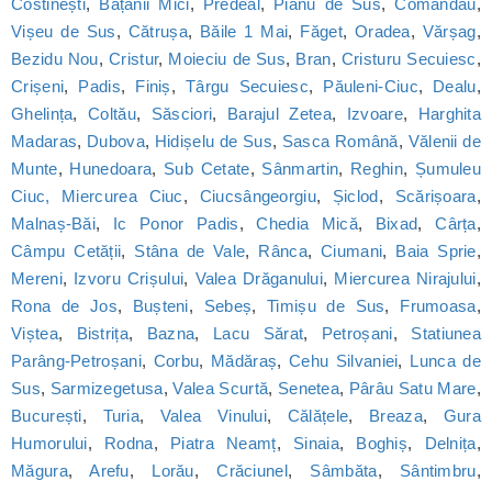
Costinești
,
Bățanii Mici
,
Predeal
,
Pianu de Sus
,
Comandău
,
Vișeu de Sus
,
Cătrușa
,
Băile 1 Mai
,
Făget
,
Oradea
,
Vărșag
,
Bezidu Nou
,
Cristur
,
Moieciu de Sus
,
Bran
,
Cristuru Secuiesc
,
Crișeni
,
Padis
,
Finiș
,
Târgu Secuiesc
,
Păuleni-Ciuc
,
Dealu
,
Ghelința
,
Coltău
,
Săsciori
,
Barajul Zetea
,
Izvoare
,
Harghita
Madaras
,
Dubova
,
Hidișelu de Sus
,
Sasca Română
,
Vălenii de
Munte
,
Hunedoara
,
Sub Cetate
,
Sânmartin
,
Reghin
,
Șumuleu
Ciuc, Miercurea Ciuc
,
Ciucsângeorgiu
,
Șiclod
,
Scărișoara
,
Malnaș-Băi
,
Ic Ponor Padis
,
Chedia Mică
,
Bixad
,
Cârța
,
Câmpu Cetății
,
Stâna de Vale
,
Rânca
,
Ciumani
,
Baia Sprie
,
Mereni
,
Izvoru Crișului
,
Valea Drăganului
,
Miercurea Nirajului
,
Rona de Jos
,
Bușteni
,
Sebeș
,
Timișu de Sus
,
Frumoasa
,
Viștea
,
Bistrița
,
Bazna
,
Lacu Sărat
,
Petroșani
,
Statiunea
Parâng-Petroșani
,
Corbu
,
Mădăraș
,
Cehu Silvaniei
,
Lunca de
Sus
,
Sarmizegetusa
,
Valea Scurtă
,
Senetea
,
Pârâu Satu Mare
,
București
,
Turia
,
Valea Vinului
,
Călățele
,
Breaza
,
Gura
Humorului
,
Rodna
,
Piatra Neamț
,
Sinaia
,
Boghiș
,
Delnița
,
Măgura
,
Arefu
,
Lorău
,
Crăciunel
,
Sâmbăta
,
Sântimbru
,