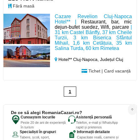
Fără masă
Cazare Revelion Cluj-Napoca
Hotel** |
Restaurant, bar, mic
dejun-bufet suedez, Wifi, parcare
|
31 km Castel Bánffy, 37 km Cheile
Turzii, 3 km Biserica Sfântul
Mihail, 1,6 km Cetățuia, 35 km
Salina Turda, 60 km Rimetea
Hotel** Cluj-Napoca,
Județul Cluj
Tichet | Card vacanță
1
De ce să alegi RomaniaCazari.ro?
Cunoaștem locurile
Asistență personală
Peste 20 de ani de experiență
Telefon, e-mail și WhatsApp
în turism
rapid și prietenos
Specialiști în grupuri
Informații detaliate
Tabere, școli, sport,
Capacitate reală, camere și