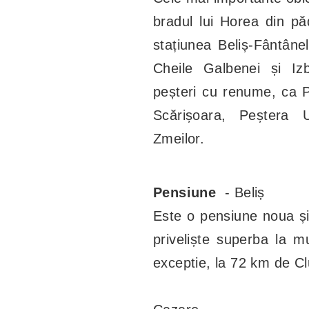
bradul lui Horea din pă
stațiunea Beliș-Fântâne
Cheile Galbenei și Iz
peșteri cu renume, ca P
Scărișoara, Peștera U
Zmeilor.
Pensiune
- Beliș
Este o pensiune noua ș
priveliște superba la mu
exceptie, la 72 km de Cl