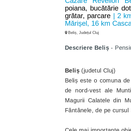
Cazare Revelion B
poiana, bucătărie dota
grătar, parcare
| 2 km
Mărișel, 16 km Casca
Beliș, Județul Cluj
Descriere
Beliș
- Pensi
Beliș
(judetul Cluj)
Beliș este o comuna de 
de nord-vest ale Munti
Magurii Calatele din Mu
Fântânele, de pe cursul 
Cele mai importante obie