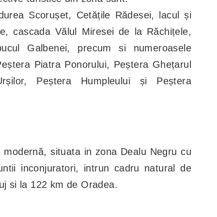
durea Scorușet, Cetățile Rădesei, lacul și
le, cascada Vălul Miresei de la Răchițele,
bucul Galbenei, precum si numeroasele
eștera Piatra Ponorului, Peștera Ghețarul
rșilor, Peștera Humpleului și Peștera
i modernă, situata in zona Dealu Negru cu
ntii inconjuratori, intrun cadru natural de
uj si la 122 km de Oradea.