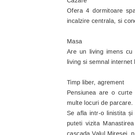
Cazare
Ofera 4 dormitoare spa
incalzire centrala, si co
Masa
Are un living imens cu
living si semnal internet
Timp liber, agrement
Pensiunea are o curte 
multe locuri de parcare.
Se afla intr-o linistita 
puteti vizita Manastirea
cascada Valul Miresei, pa