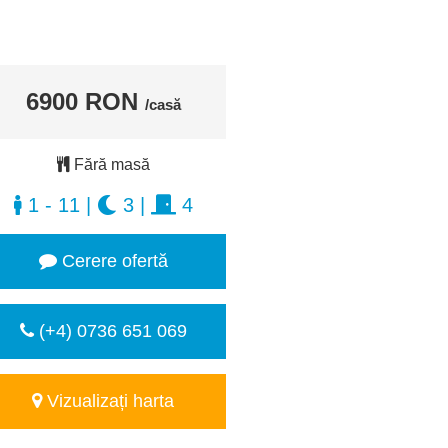
6900 RON
/casă
Fără masă
1 - 11
|
3
|
4
Cerere ofertă
(+4) 0736 651 069
Vizualizați harta