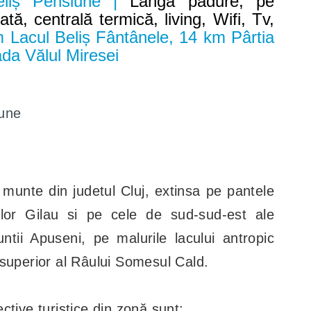
eliș Pensiune |
Langa padure, pe
tă, centrală termică, living, Wifi, Tv,
 Lacul Beliș Fântânele, 14 km Pârtia
da Vălul Miresei
une
munte din judetul Cluj, extinsa pe pantele
lor Gilau si pe cele de sud-sud-est ale
ntii Apuseni, pe malurile lacului antropic
superior al Râului Somesul Cald.
ctive turistice din zonă sunt: