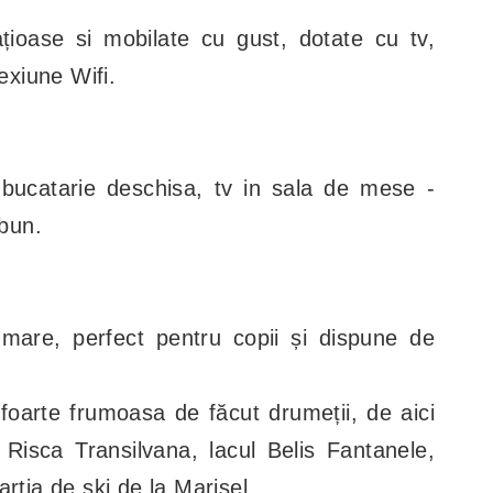
țioase si mobilate cu gust, dotate cu tv,
nexiune Wifi.
 bucatarie deschisa, tv in sala de mese -
 bun.
mare, perfect pentru copii și dispune de
și foarte frumoasa de făcut drumeții, de aici
 Risca Transilvana, lacul Belis Fantanele,
rtia de ski de la Marisel.