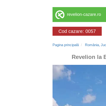
revelion-cazare.ro
Cod cazare: 0057
Pagina principală
România, Jude
Revelion la 