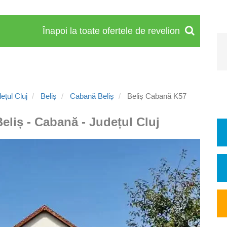
Înapoi la toate ofertele de revelion
țul Cluj
Beliș
Cabană Beliș
Beliș Cabană K57
Beliș - Cabană - Județul Cluj