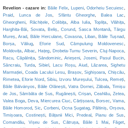
Revelion - cazare in:
Băile Felix
,
Lupeni
,
Odorheiu Secuiesc
,
Praid
,
Lunca de Jos
,
Sfântu Gheorghe
,
Balea Lac
,
Gheorgheni
,
Răchițele
,
Colibița
,
Alba Iulia
,
Toplița
,
Vlăhița
,
Harghita-Băi
,
Sovata
,
Beliș
,
Corund
,
Sasca Montană
,
Târgu
Mureș
,
Arad
,
Băile Herculane
,
Covasna
,
Liban
,
Băile Tușnad
,
Borșa
,
Văliug
,
Eforie Sud
,
Câmpulung Moldovenesc
,
Moldovița
,
Albac
,
Hațeg
,
Drobeta-Turnu Severin
,
Cluj-Napoca
,
Racu
,
Căpâlnița
,
Sândominic
,
Arieșeni
,
Joseni
,
Pasul Bucin
,
Sâncraiu
,
Turda
,
Sibiel
,
Lacu Roșu
,
Aiud
,
Lăzarea
,
Sighetu
Marmației
,
Coada Lacului Lesu
,
Brașov
,
Sighișoara
,
Chișcău
,
Rimetea
,
Eforie Nord
,
Sibiu
,
Izvoru Mureșului
,
Tulcea
,
Remeți
,
Băile Bálványos
,
Băile Olănești
,
Vatra Dornei
,
Zăbala
,
Timișu
de Jos
,
Sâmbăta de Sus
,
Rugănești
,
Crișan
,
Ceahlău
,
Zetea
,
Valea Boga
,
Deva
,
Miercurea Ciuc
,
Cârțișoara
,
Borsec
,
Vama
,
Băile Homorod
,
Sic
,
Corbeni
,
Ocna Șugatag
,
Păltiniș
,
Orșova
,
Timișoara
,
Costinești
,
Bățanii Mici
,
Predeal
,
Pianu de Sus
,
Comandău
,
Vișeu de Sus
,
Cătrușa
,
Băile 1 Mai
,
Făget
,