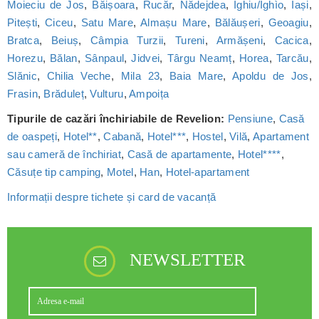
Moieciu de Jos
,
Băișoara
,
Rucăr
,
Nădejdea
,
Ighiu/Ighìo
,
Iași
,
Pitești
,
Ciceu
,
Satu Mare
,
Almașu Mare
,
Bălăușeri
,
Geoagiu
,
Bratca
,
Beiuș
,
Câmpia Turzii
,
Tureni
,
Armășeni
,
Cacica
,
Horezu
,
Bălan
,
Sânpaul
,
Jidvei
,
Târgu Neamț
,
Horea
,
Tarcău
,
Slănic
,
Chilia Veche
,
Mila 23
,
Baia Mare
,
Apoldu de Jos
,
Frasin
,
Brăduleț
,
Vulturu
,
Ampoița
Tipurile de cazări închiriabile de Revelion:
Pensiune
,
Casă
de oaspeți
,
Hotel**
,
Cabană
,
Hotel***
,
Hostel
,
Vilă
,
Apartament
sau cameră de închiriat
,
Casă de apartamente
,
Hotel****
,
Căsuțe tip camping
,
Motel
,
Han
,
Hotel-apartament
Informații despre tichete și card de vacanță
NEWSLETTER