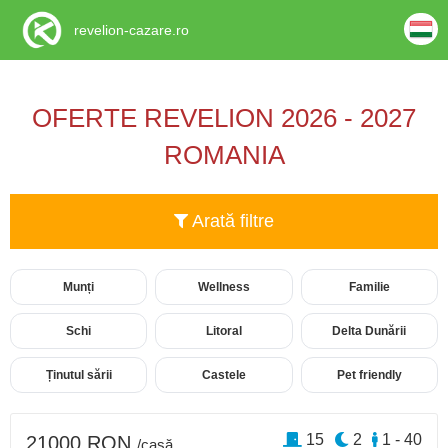
revelion-cazare.ro
OFERTE REVELION 2026 - 2027
ROMANIA
Arată filtre
Munți
Wellness
Familie
Schi
Litoral
Delta Dunării
Ținutul sării
Castele
Pet friendly
15
2
1 - 40
21000 RON
/casă