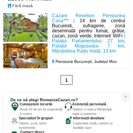
Fără masă
Cazare Revelion Pensiunea
Casa*** |
14 km de centrul
Bucuresti, sufragerie, zonă
desemnată pentru fumat, grătar,
cazan, zonă verde, Internet/ WiFi
|
Palatul Parlamentului- 27 km,
Palatul Mogoșoaia- 7 km,
Mănăstirea Radu Vodă- 13 km
Pensiune București,
Județul Ilfov
1
De ce să alegi RomaniaCazari.ro?
Cunoaștem locurile
Asistență personală
Peste 20 de ani de experiență
Telefon, e-mail și WhatsApp
în turism
rapid și prietenos
Specialiști în grupuri
Informații detaliate
Tabere, școli, sport,
Capacitate reală, camere și
evenimente
facilități clare
Contact direct