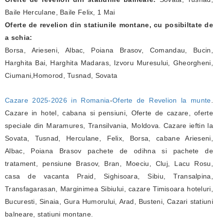
Baile Herculane, Baile Felix, 1 Mai
Oferte de revelion din statiunile montane, cu posibiltate de
a schia:
Borsa, Arieseni, Albac, Poiana Brasov, Comandau, Bucin,
Harghita Bai, Harghita Madaras, Izvoru Muresului, Gheorgheni,
Ciumani,Homorod, Tusnad, Sovata
Cazare 2025-2026 in Romania
-
Oferte de Revelion la munte
.
Cazare in hotel, cabana si pensiuni, Oferte de cazare, oferte
speciale din Maramures, Transilvania, Moldova. Cazare ieftin la
Sovata, Tusnad, Herculane, Felix, Borsa, cabane Arieseni,
Albac, Poiana Brasov pachete de odihna si pachete de
tratament, pensiune Brasov, Bran, Moeciu, Cluj, Lacu Rosu,
casa de vacanta Praid, Sighisoara, Sibiu, Transalpina,
Transfagarasan, Marginimea Sibiului, cazare Timisoara hoteluri,
Bucuresti, Sinaia, Gura Humorului, Arad, Busteni, Cazari statiuni
balneare, statiuni montane.