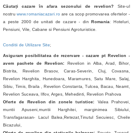
Căutați cazare în afara sezonului de revelion?
Site-ul
nostru
www.romaniacazari.ro
are ca scop promovarea ofertelor -
a peste 2000 de unitati de cazare - din
Romania
: Hoteluri,
Pensiuni, Vile, Cabane si Pensiuni Agroturistice.
Conditii de Utilizare Site
;
Asiguram posibilitatea de rezervare - cazare pt Revelion -
avem pachete de Revelion:
Revelion in Alba, Arad, Bihor,
Bistrita, Revelion Brasov, Caras-Severin, Cluj, Covasna,
Revelion Harghita, Hunedoara, Maramures, Satu Mare, Salaj,
Sibiu, Timis, Braila , Revelion Constanta, Tulcea, Bacau, Neamt,
Revelion Suceava, Ilfov, Arges, Mehedinti, Revelion Prahova
Oferte de Revelion din zonele turistice:
Valea Prahovei,
muntii Apuseni,muntii Harghitei, marginimea Sibiului,
Transfagarasan- Lacul Balea,Retezat,Tinutul Secuiesc, Cheile
Bicazului,
Oferte de revelion din statiunile balneare:
Sovata, Tusnad,