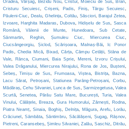
Oradea
,
Vărșag
,
Bezidu Nou
,
Cristur
,
Moieciu de Sus
,
Bran
,
Cristuru Secuiesc
,
Crișeni
,
Padis
,
Finiș
,
Târgu Secuiesc
,
Păuleni-Ciuc
,
Dealu
,
Ghelința
,
Coltău
,
Săsciori
,
Barajul Zetea
,
Izvoare
,
Harghita Madaras
,
Dubova
,
Hidișelu de Sus
,
Sasca
Română
,
Vălenii de Munte
,
Hunedoara
,
Sub Cetate
,
Sânmartin
,
Reghin
,
Șumuleu Ciuc, Miercurea Ciuc
,
Ciucsângeorgiu
,
Șiclod
,
Scărișoara
,
Malnaș-Băi
,
Ic Ponor
Padis
,
Chedia Mică
,
Bixad
,
Cârța
,
Câmpu Cetății
,
Stâna de
Vale
,
Rânca
,
Ciumani
,
Baia Sprie
,
Mereni
,
Izvoru Crișului
,
Valea Drăganului
,
Miercurea Nirajului
,
Rona de Jos
,
Bușteni
,
Sebeș
,
Timișu de Sus
,
Frumoasa
,
Viștea
,
Bistrița
,
Bazna
,
Lacu Sărat
,
Petroșani
,
Statiunea Parâng-Petroșani
,
Corbu
,
Mădăraș
,
Cehu Silvaniei
,
Lunca de Sus
,
Sarmizegetusa
,
Valea
Scurtă
,
Senetea
,
Pârâu Satu Mare
,
București
,
Turia
,
Valea
Vinului
,
Călățele
,
Breaza
,
Gura Humorului
,
Zărnești
,
Rodna
,
Piatra Neamț
,
Sinaia
,
Boghiș
,
Delnița
,
Măgura
,
Arefu
,
Lorău
,
Crăciunel
,
Sâmbăta
,
Sântimbru
,
Săcălășeni
,
Șugag
,
Râșnov
,
Pietreni
,
Caransebeș
,
Șimleu Silvaniei
,
Zalău
,
Saschiz
,
Ditrău
,