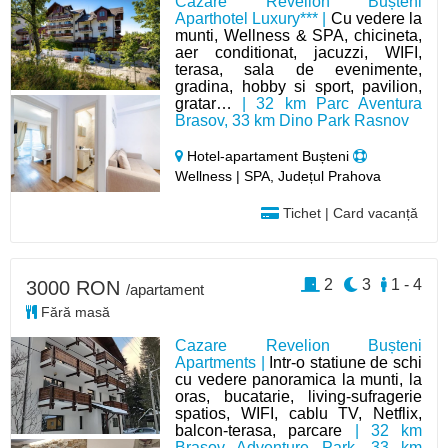
Cazare Revelion Bușteni
Aparthotel Luxury*** |
Cu vedere la
munti, Wellness & SPA, chicineta,
aer conditionat, jacuzzi, WIFI,
terasa, sala de evenimente,
gradina, hobby si sport, pavilion,
gratar…
| 32 km Parc Aventura
Brasov, 33 km Dino Park Rasnov
Hotel-apartament Bușteni
Wellness | SPA, Județul Prahova
Tichet | Card vacanță
2
3
1 - 4
3000 RON
/apartament
Fără masă
Cazare Revelion Bușteni
Apartments |
Intr-o statiune de schi
cu vedere panoramica la munti, la
oras, bucatarie, living-sufragerie
spatios, WIFI, cablu TV, Netflix,
balcon-terasa, parcare
| 32 km
Brașov Adventure Park, 33 km