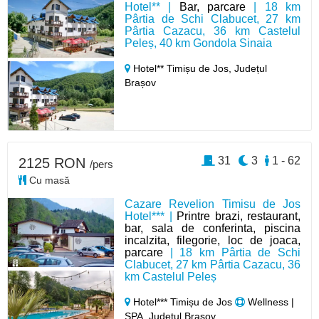
Hotel** |
Bar, parcare
| 18 km
Pârtia de Schi Clabucet, 27 km
Pârtia Cazacu, 36 km Castelul
Peleș, 40 km Gondola Sinaia
Hotel** Timișu de Jos,
Județul
Brașov
31
3
1 - 62
2125 RON
/pers
Cu masă
Cazare Revelion Timisu de Jos
Hotel*** |
Printre brazi, restaurant,
bar, sala de conferinta, piscina
incalzita, filegorie, loc de joaca,
parcare
| 18 km Pârtia de Schi
Clabucet, 27 km Pârtia Cazacu, 36
km Castelul Peleș
Hotel*** Timișu de Jos
Wellness |
SPA, Județul Brașov