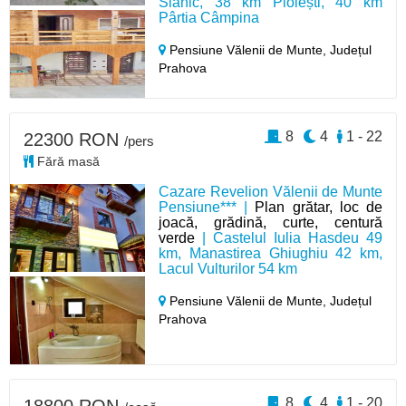
Slănic, 38 km Ploiești, 40 km
Pârtia Câmpina
Pensiune Vălenii de Munte,
Județul
Prahova
8
4
1 - 22
22300 RON
/pers
Fără masă
Cazare Revelion Vălenii de Munte
Pensiune*** |
Plan grătar, loc de
joacă, grădină, curte, centură
verde
| Castelul Iulia Hasdeu 49
km, Manastirea Ghiughiu 42 km,
Lacul Vulturilor 54 km
Pensiune Vălenii de Munte,
Județul
Prahova
8
4
1 - 20