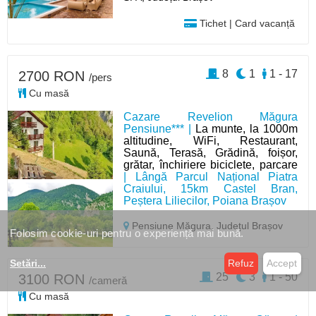
Tichet | Card vacanță
8
1
1 - 17
2700 RON
/pers
Cu masă
Cazare Revelion Măgura
Pensiune*** |
La munte, la 1000m
altitudine, WiFi, Restaurant,
Saună, Terasă, Grădină, foișor,
grătar, închiriere biciclete, parcare
| Lângă Parcul Național Piatra
Craiului, 15km Castel Bran,
Peștera Liliecilor, Poiana Brașov
Pensiune Măgura,
Județul Brașov
Folosim cookie-uri pentru o experiență mai bună.
Setări
...
Refuz
Accept
25
3
1 - 50
3100 RON
/cameră
Cu masă