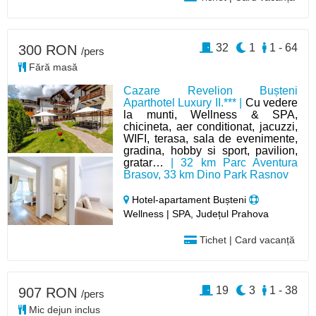
32
1
1 - 64
300 RON
/pers
Fără masă
Cazare Revelion Bușteni
Aparthotel Luxury II.*** |
Cu vedere
la munti, Wellness & SPA,
chicineta, aer conditionat, jacuzzi,
WIFI, terasa, sala de evenimente,
gradina, hobby si sport, pavilion,
gratar…
| 32 km Parc Aventura
Brasov, 33 km Dino Park Rasnov
Hotel-apartament Bușteni
Wellness | SPA, Județul Prahova
Tichet | Card vacanță
19
3
1 - 38
907 RON
/pers
Mic dejun inclus