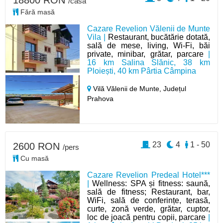
18800 RON
/casă
Fără masă
Cazare Revelion Vălenii de Munte
Vila |
Restaurant, bucătărie dotată,
sală de mese, living, Wi-Fi, băi
private, minibar, grătar, parcare
|
16 km Salina Slănic, 38 km
Ploiești, 40 km Pârtia Câmpina
Vilă Vălenii de Munte,
Județul
Prahova
23
4
1 - 50
2600 RON
/pers
Cu masă
Cazare Revelion Predeal Hotel***
|
Wellness: SPA și fitness: saună,
sală de fitness; Restaurant, bar,
WiFi, sală de conferințe, terasă,
curte, zonă verde, grătar, cuptor,
loc de joacă pentru copii, parcare
|