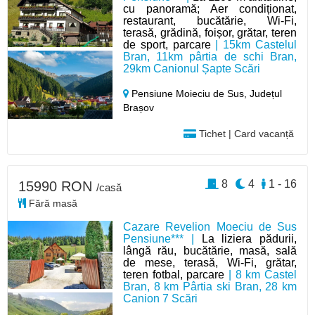
cu panoramă; Aer condiționat,
restaurant, bucătărie, Wi-Fi,
terasă, grădină, foișor, grătar, teren
de sport, parcare
| 15km Castelul
Bran, 11km pârtia de schi Bran,
29km Canionul Șapte Scări
Pensiune Moieciu de Sus,
Județul
Brașov
Tichet | Card vacanță
8
4
1 - 16
15990 RON
/casă
Fără masă
Cazare Revelion Moeciu de Sus
Pensiune*** |
La liziera pădurii,
lângă rău, bucătărie, masă, sală
de mese, terasă, Wi-Fi, grătar,
teren fotbal, parcare
| 8 km Castel
Bran, 8 km Pârtia ski Bran, 28 km
Canion 7 Scări