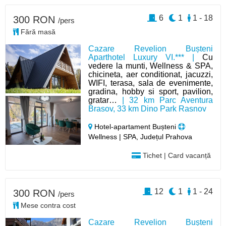
6
1
1 - 18
300 RON
/pers
Fără masă
Cazare Revelion Bușteni
Aparthotel Luxury VI.*** |
Cu
vedere la munti, Wellness & SPA,
chicineta, aer conditionat, jacuzzi,
WIFI, terasa, sala de evenimente,
gradina, hobby si sport, pavilion,
gratar…
| 32 km Parc Aventura
Brasov, 33 km Dino Park Rasnov
Hotel-apartament Bușteni
Wellness | SPA, Județul Prahova
Tichet | Card vacanță
12
1
1 - 24
300 RON
/pers
Mese contra cost
Cazare Revelion Bușteni