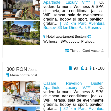
Aparthotel Luxury V.*** |
Cu
vedere la munti, Wellness & SPA,
chicineta, aer conditionat, jacuzzi,
WIFI, terasa, sala de evenimente,
gradina, hobby si sport, pavilion,
gratar…
| 32 km Parc Aventura
Brasov, 33 km Dino Park Rasnov
Hotel-apartament Bușteni
Wellness | SPA, Județul Prahova
Tichet | Card vacanță
90
1
1 - 180
300 RON
/pers
Mese contra cost
Cazare Revelion Bușteni
Aparthotel Luxury IV.*** |
Cu
vedere la munti, Wellness & SPA,
chicineta, aer conditionat, jacuzzi,
WIFI, terasa, sala de evenimente,
gradina, hobby si sport, pavilion,
gratar…
| 32 km Parc Aventura