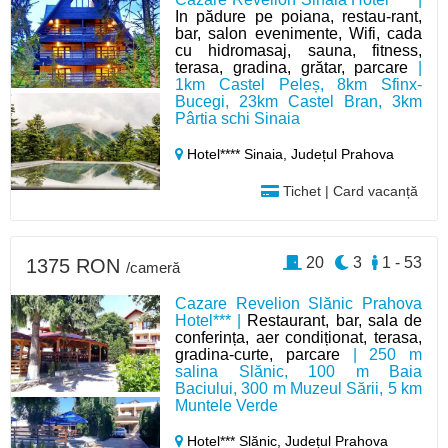
In pădure pe poiana, restau-rant,
bar, salon evenimente, Wifi, cada
cu hidromasaj, sauna, fitness,
terasa, gradina, grătar, parcare
|
1km Castel Peleș, 8km Sfinx-
Bucegi, 23km Castel Bran, 3km
Pârtia schi Sinaia
Hotel**** Sinaia,
Județul Prahova
Tichet | Card vacanță
20
3
1 - 53
1375 RON
/cameră
Cazare Revelion Slănic Prahova
Hotel*** |
Restaurant, bar, sala de
conferința, aer condiționat, terasa,
gradina-curte, parcare
| 250 m
salina Slănic, 100 m Baia
Baciului, 300 m Muzeul Sării, 5 km
Muntele Verde
Hotel*** Slănic,
Județul Prahova