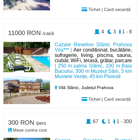
Tichet | Card vacanță
4
3
1 - 8
11000 RON
/casă
Cazare Revelion Slănic Prahova
Vila*** |
Aer condiționat, bucătărie,
sufragerie, living, piscina, sauna,
ciubăr, WiFi, terasă, grătar, parcare
| 250 m salina Slănic, 100 m Baia
Baciului, 300 m Muzeul Sării, 5 km
Muntele Verde, 45 km Ploiesti
Vilă Slănic,
Județul Prahova
Tichet | Card vacanță
67
1
1 - 300
300 RON
/pers
Mese contra cost