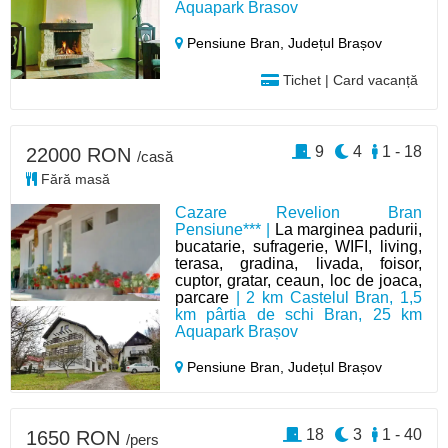
Aquapark Brasov
Pensiune Bran,
Județul Brașov
Tichet | Card vacanță
9
4
1 - 18
22000 RON
/casă
Fără masă
Cazare Revelion Bran
Pensiune*** |
La marginea padurii,
bucatarie, sufragerie, WIFI, living,
terasa, gradina, livada, foisor,
cuptor, gratar, ceaun, loc de joaca,
parcare
| 2 km Castelul Bran, 1,5
km pârtia de schi Bran, 25 km
Aquapark Brașov
Pensiune Bran,
Județul Brașov
18
3
1 - 40
1650 RON
/pers