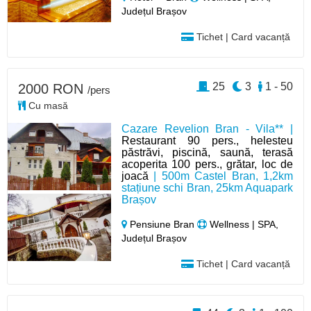
Județul Brașov
Tichet | Card vacanță
25
3
1 - 50
2000 RON
/pers
Cu masă
Cazare Revelion Bran - Vila** |
Restaurant 90 pers., helesteu
păstrăvi, piscină, saună, terasă
acoperita 100 pers., grătar, loc de
joacă
| 500m Castel Bran, 1,2km
stațiune schi Bran, 25km Aquapark
Brașov
Pensiune Bran
Wellness | SPA,
Județul Brașov
Tichet | Card vacanță