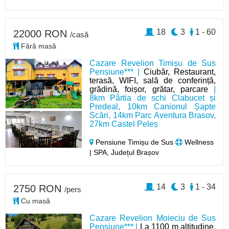
18
3
1 - 60
22000 RON
/casă
Fără masă
Cazare Revelion Timișu de Sus
Pensiune*** |
Ciubăr, Restaurant,
terasă, WIFI, sală de conferință,
grădină, foișor, grătar, parcare
|
8km Pârtia de schi Clabucet și
Predeal, 10km Canionul Șapte
Scări, 14km Parc Aventura Brasov,
27km Castel Peleș
Pensiune Timișu de Sus
Wellness
| SPA, Județul Brașov
14
3
1 - 34
2750 RON
/pers
Cu masă
Cazare Revelion Moieciu de Sus
Pensiune*** |
La 1100 m altitudine,