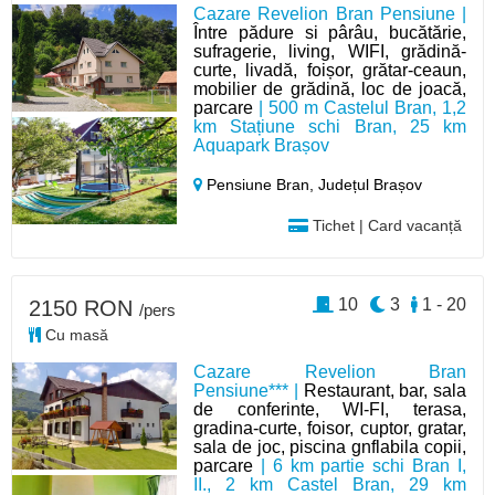
Cazare Revelion Bran Pensiune |
Între pădure si pârâu, bucătărie,
sufragerie, living, WIFI, grădină-
curte, livadă, foișor, grătar-ceaun,
mobilier de grădină, loc de joacă,
parcare
| 500 m Castelul Bran, 1,2
km Stațiune schi Bran, 25 km
Aquapark Brașov
Pensiune Bran,
Județul Brașov
Tichet | Card vacanță
10
3
1 - 20
2150 RON
/pers
Cu masă
Cazare Revelion Bran
Pensiune*** |
Restaurant, bar, sala
de conferinte, WI-FI, terasa,
gradina-curte, foisor, cuptor, gratar,
sala de joc, piscina gnflabila copii,
parcare
| 6 km partie schi Bran I,
II., 2 km Castel Bran, 29 km