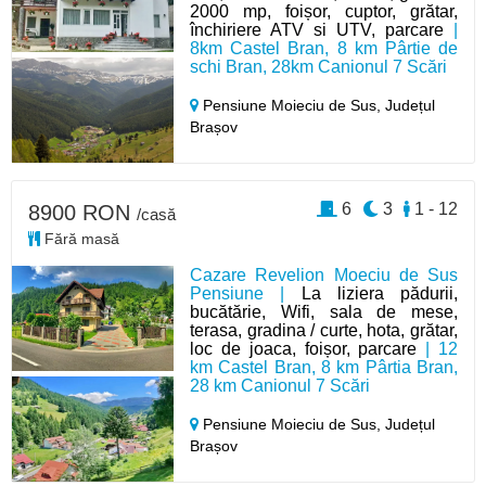
2000 mp, foișor, cuptor, grătar,
închiriere ATV si UTV, parcare
|
8km Castel Bran, 8 km Pârtie de
schi Bran, 28km Canionul 7 Scări
Pensiune Moieciu de Sus,
Județul
Brașov
6
3
1 - 12
8900 RON
/casă
Fără masă
Cazare Revelion Moeciu de Sus
Pensiune |
La liziera pădurii,
bucătărie, Wifi, sala de mese,
terasa, gradina / curte, hota, grătar,
loc de joaca, foișor, parcare
| 12
km Castel Bran, 8 km Pârtia Bran,
28 km Canionul 7 Scări
Pensiune Moieciu de Sus,
Județul
Brașov