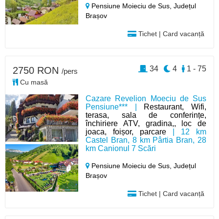
Pensiune Moieciu de Sus,
Județul
Brașov
Tichet | Card vacanță
34
4
1 - 75
2750 RON
/pers
Cu masă
Cazare Revelion Moeciu de Sus
Pensiune*** |
Restaurant, Wifi,
terasa, sala de conferințe,
închiriere ATV, gradina,, loc de
joaca, foișor, parcare
| 12 km
Castel Bran, 8 km Pârtia Bran, 28
km Canionul 7 Scări
Pensiune Moieciu de Sus,
Județul
Brașov
Tichet | Card vacanță