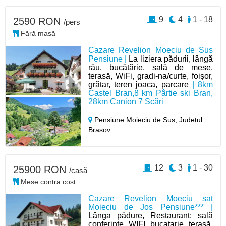
9
4
1 - 18
2590 RON
/pers
Fără masă
Cazare Revelion Moeciu de Sus
Pensiune |
La liziera pădurii, lângă
rău, bucătărie, sală de mese,
terasă, WiFi, gradi-na/curte, foișor,
grătar, teren joaca, parcare
| 8km
Castel Bran,8 km Pârtie ski Bran,
28km Canion 7 Scări
Pensiune Moieciu de Sus,
Județul
Brașov
12
3
1 - 30
25900 RON
/casă
Mese contra cost
Cazare Revelion Moeciu sat
Moieciu de Jos Pensiune*** |
Lânga pădure, Restaurant; sală
conferințe, WIFI, bucatarie, terasă,