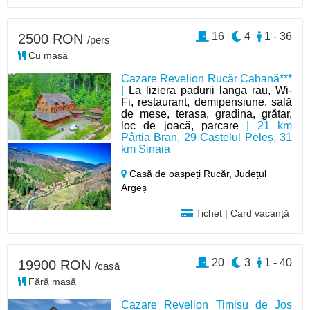
16
4
1 - 36
2500 RON
/pers
Cu masă
Cazare Revelion Rucăr Cabană***
|
La liziera padurii langa rau, Wi-
Fi, restaurant, demipensiune, sală
de mese, terasa, gradina, grătar,
loc de joacă, parcare
| 21 km
Pârtia Bran, 29 Castelul Peleș, 31
km Sinaia
Casă de oaspeți Rucăr,
Județul
Argeș
Tichet | Card vacanță
20
3
1 - 40
19900 RON
/casă
Fără masă
Cazare Revelion Timisu de Jos