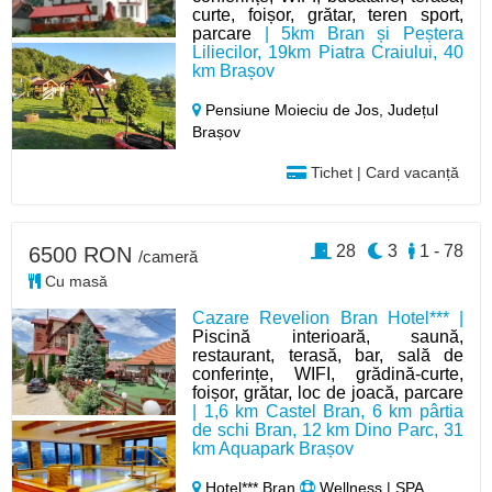
curte, foișor, grătar, teren sport,
parcare
| 5km Bran și Peștera
Liliecilor, 19km Piatra Craiului, 40
km Brașov
Pensiune Moieciu de Jos,
Județul
Brașov
Tichet | Card vacanță
28
3
1 - 78
6500 RON
/cameră
Cu masă
Cazare Revelion Bran Hotel*** |
Piscină interioară, saună,
restaurant, terasă, bar, sală de
conferințe, WIFI, grădină-curte,
foișor, grătar, loc de joacă, parcare
| 1,6 km Castel Bran, 6 km pârtia
de schi Bran, 12 km Dino Parc, 31
km Aquapark Brașov
Hotel*** Bran
Wellness | SPA,