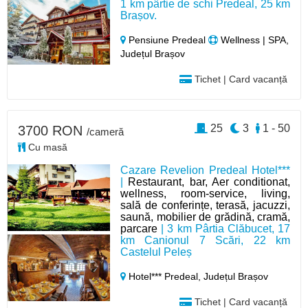
1 km pârtie de schi Predeal, 25 km
Brașov.
Pensiune Predeal
Wellness | SPA,
Județul Brașov
Tichet | Card vacanță
25
3
1 - 50
3700 RON
/cameră
Cu masă
Cazare Revelion Predeal Hotel***
|
Restaurant, bar, Aer conditionat,
wellness, room-service, living,
sală de conferințe, terasă, jacuzzi,
saună, mobilier de grădină, cramă,
parcare
| 3 km Pârtia Clăbucet, 17
km Canionul 7 Scări, 22 km
Castelul Peleș
Hotel*** Predeal,
Județul Brașov
Tichet | Card vacanță