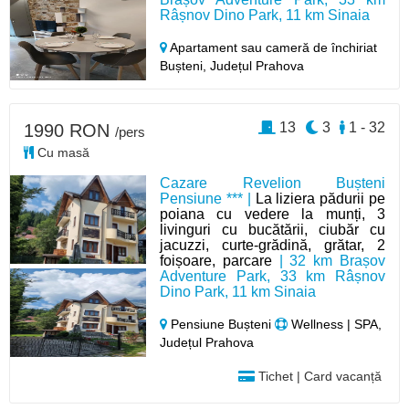
Râșnov Dino Park, 11 km Sinaia
Apartament sau cameră de închiriat
Bușteni,
Județul Prahova
13
3
1 - 32
1990 RON
/pers
Cu masă
Cazare Revelion Bușteni
Pensiune *** |
La liziera pădurii pe
poiana cu vedere la munți, 3
livinguri cu bucătării, ciubăr cu
jacuzzi, curte-grădină, grătar, 2
foișoare, parcare
| 32 km Brașov
Adventure Park, 33 km Râșnov
Dino Park, 11 km Sinaia
Pensiune Bușteni
Wellness | SPA,
Județul Prahova
Tichet | Card vacanță