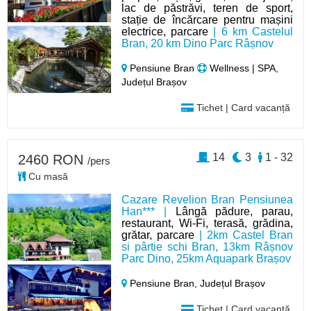
lac de păstrăvi, teren de sport,
stație de încărcare pentru mașini
electrice, parcare
| 6 km Castelul
Bran, 20 km Dino Parc Râșnov
Pensiune Bran
Wellness | SPA,
Județul Brașov
Tichet | Card vacanță
14
3
1 - 32
2460 RON
/pers
Cu masă
Cazare Revelion Bran Pensiunea
Han*** |
Lângă pădure, parau,
restaurant, Wi-Fi, terasă, grădina,
grătar, parcare
| 2km Castel Bran
si pârtie schi Bran, 13km Râșnov
Parc Dino, 25km Aquapark Brașov
Pensiune Bran,
Județul Brașov
Tichet | Card vacanță