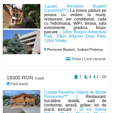
Cazare Revelion Bușteni
CasaVilla*** |
La liziera pădurii pe
poiana cu vedere la munți,
restaurant, aer condiționat, cada
cu hidromasaj, WIFI, terasa, sala
evenimente, gradina, foișor,
parcare
| 32km Brașov Adventure
Park, 33km Râșnov Dino Park,
11km Sinaia
Pensiune Bușteni,
Județul Prahova
Tichet | Card vacanță
7
4
1 - 20
19300 RON
/casă
Fără masă
Cazare Revelion Vălenii de Munte
Pensiunea*** |
Restaurant,
bucătărie dotată, sală de
conferințe, terasă, grătar, loc de
joacă, parcare
| 16 km Salina