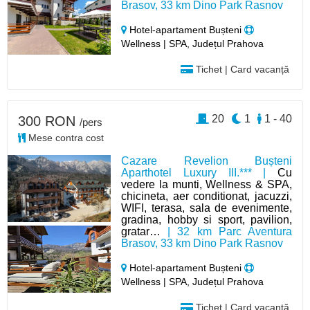
Brasov, 33 km Dino Park Rasnov
Hotel-apartament Bușteni
Wellness | SPA, Județul Prahova
Tichet | Card vacanță
20
1
1 - 40
300 RON
/pers
Mese contra cost
Cazare Revelion Bușteni
Aparthotel Luxury III.*** |
Cu
vedere la munti, Wellness & SPA,
chicineta, aer conditionat, jacuzzi,
WIFI, terasa, sala de evenimente,
gradina, hobby si sport, pavilion,
gratar…
| 32 km Parc Aventura
Brasov, 33 km Dino Park Rasnov
Hotel-apartament Bușteni
Wellness | SPA, Județul Prahova
Tichet | Card vacanță