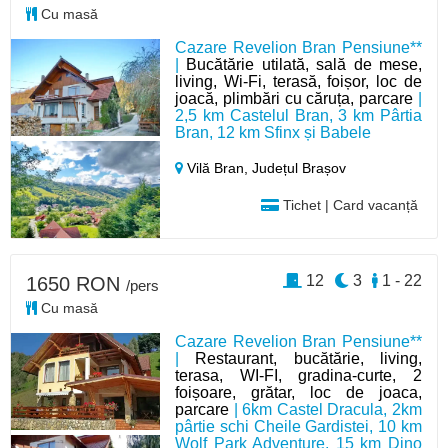
Cu masă
Cazare Revelion Bran Pensiune**
|
Bucătărie utilată, sală de mese,
living, Wi-Fi, terasă, foișor, loc de
joacă, plimbări cu căruța, parcare
|
2,5 km Castelul Bran, 3 km Pârtia
Bran, 12 km Sfinx și Babele
Vilă Bran,
Județul Brașov
Tichet | Card vacanță
12
3
1 - 22
1650 RON
/pers
Cu masă
Cazare Revelion Bran Pensiune**
|
Restaurant, bucătărie, living,
terasa, WI-FI, gradina-curte, 2
foișoare, grătar, loc de joaca,
parcare
| 6km Castel Dracula, 2km
pârtie schi Cheile Gardistei, 10 km
Wolf Park Adventure, 15 km Dino