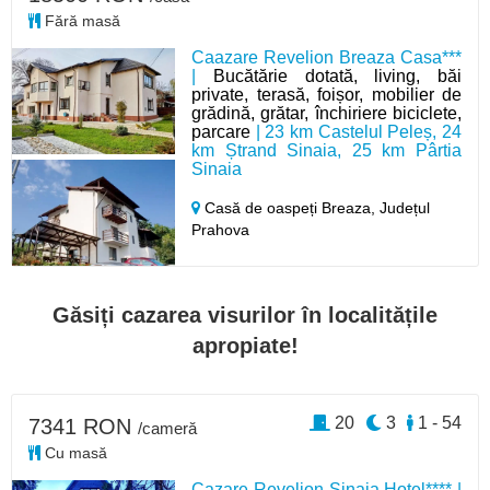
Fără masă
Caazare Revelion Breaza Casa***
|
Bucătărie dotată, living, băi
private, terasă, foișor, mobilier de
grădină, grătar, închiriere biciclete,
parcare
| 23 km Castelul Peleș, 24
km Ștrand Sinaia, 25 km Pârtia
Sinaia
Casă de oaspeți Breaza,
Județul
Prahova
Găsiți cazarea visurilor în localitățile
apropiate!
20
3
1 - 54
7341 RON
/cameră
Cu masă
Cazare Revelion Sinaia Hotel**** |