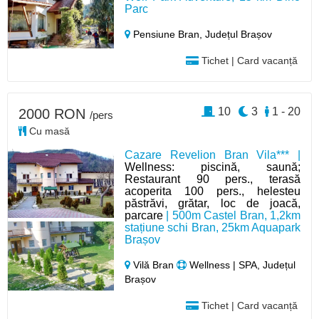
Parc
Pensiune Bran,
Județul Brașov
Tichet | Card vacanță
10
3
1 - 20
2000 RON
/pers
Cu masă
Cazare Revelion Bran Vila*** |
Wellness: piscină, saună;
Restaurant 90 pers., terasă
acoperita 100 pers., helesteu
păstrăvi, grătar, loc de joacă,
parcare
| 500m Castel Bran, 1,2km
stațiune schi Bran, 25km Aquapark
Brașov
Vilă Bran
Wellness | SPA, Județul
Brașov
Tichet | Card vacanță