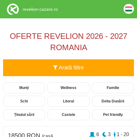
revelion-cazare.ro
OFERTE REVELION 2026 - 2027
ROMANIA
Arată filtre
Munți
Wellness
Familie
Schi
Litoral
Delta Dunării
Ținutul sării
Castele
Pet friendly
6
3
1 - 20
18500 RON
/casă