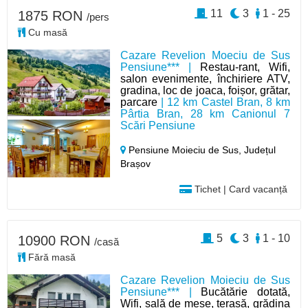
11
3
1 - 25
1875 RON
/pers
Cu masă
Cazare Revelion Moeciu de Sus
Pensiune*** |
Restau-rant, Wifi,
salon evenimente, închiriere ATV,
gradina, loc de joaca, foișor, grătar,
parcare
| 12 km Castel Bran, 8 km
Pârtia Bran, 28 km Canionul 7
Scări Pensiune
Pensiune Moieciu de Sus,
Județul
Brașov
Tichet | Card vacanță
5
3
1 - 10
10900 RON
/casă
Fără masă
Cazare Revelion Moieciu de Sus
Pensiune*** |
Bucătărie dotată,
Wifi, sală de mese, terasă, grădina