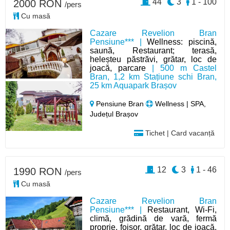
44
3
1 - 100
2000 RON
/pers
Cu masă
Cazare Revelion Bran
Pensiune*** |
Wellness: piscină,
saună, Restaurant; terasă,
heleșteu păstrăvi, grătar, loc de
joacă, parcare
| 500 m Castel
Bran, 1,2 km Stațiune schi Bran,
25 km Aquapark Brașov
Pensiune Bran
Wellness | SPA,
Județul Brașov
Tichet | Card vacanță
12
3
1 - 46
1990 RON
/pers
Cu masă
Cazare Revelion Bran
Pensiune*** |
Restaurant, Wi-Fi,
climă, grădină de vară, fermă
proprie, foișor, grătar, loc de joacă,