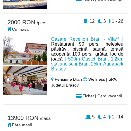
12
3
1 - 26
2000 RON
/pers
Cu masă
Cazare Revelion Bran - Vila** |
Restaurant 90 pers., helesteu
păstrăvi, piscină, saună, terasă
acoperita 100 pers., grătar, loc de
joacă
| 500m Castel Bran, 1,2km
stațiune schi Bran, 25km Aquapark
Brașov
Pensiune Bran
Wellness | SPA,
Județul Brașov
Tichet | Card vacanță
5
4
1 - 14
13900 RON
/casă
Fără masă