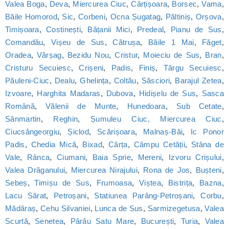
Valea Boga
,
Deva
,
Miercurea Ciuc
,
Cârțișoara
,
Borsec
,
Vama
,
Băile Homorod
,
Sic
,
Corbeni
,
Ocna Șugatag
,
Păltiniș
,
Orșova
,
Timișoara
,
Costinești
,
Bățanii Mici
,
Predeal
,
Pianu de Sus
,
Comandău
,
Vișeu de Sus
,
Cătrușa
,
Băile 1 Mai
,
Făget
,
Oradea
,
Vărșag
,
Bezidu Nou
,
Cristur
,
Moieciu de Sus
,
Bran
,
Cristuru Secuiesc
,
Crișeni
,
Padis
,
Finiș
,
Târgu Secuiesc
,
Păuleni-Ciuc
,
Dealu
,
Ghelința
,
Coltău
,
Săsciori
,
Barajul Zetea
,
Izvoare
,
Harghita Madaras
,
Dubova
,
Hidișelu de Sus
,
Sasca
Română
,
Vălenii de Munte
,
Hunedoara
,
Sub Cetate
,
Sânmartin
,
Reghin
,
Șumuleu Ciuc, Miercurea Ciuc
,
Ciucsângeorgiu
,
Șiclod
,
Scărișoara
,
Malnaș-Băi
,
Ic Ponor
Padis
,
Chedia Mică
,
Bixad
,
Cârța
,
Câmpu Cetății
,
Stâna de
Vale
,
Rânca
,
Ciumani
,
Baia Sprie
,
Mereni
,
Izvoru Crișului
,
Valea Drăganului
,
Miercurea Nirajului
,
Rona de Jos
,
Bușteni
,
Sebeș
,
Timișu de Sus
,
Frumoasa
,
Viștea
,
Bistrița
,
Bazna
,
Lacu Sărat
,
Petroșani
,
Statiunea Parâng-Petroșani
,
Corbu
,
Mădăraș
,
Cehu Silvaniei
,
Lunca de Sus
,
Sarmizegetusa
,
Valea
Scurtă
,
Senetea
,
Pârâu Satu Mare
,
București
,
Turia
,
Valea