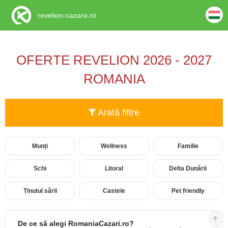
revelion-cazare.ro
OFERTE REVELION 2026 - 2027
ROMANIA
Arată filtre
Munți
Wellness
Familie
Schi
Litoral
Delta Dunării
Ținutul sării
Castele
Pet friendly
De ce să alegi RomaniaCazari.ro?