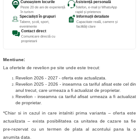
Cunoaștem locurile
Asistență personală
Peste 20 de ani de experiență
Telefon, e-mail și WhatsApp
în turism
rapid și prietenos
Specialiști în grupuri
Informații detaliate
Tabere, școli, sport,
Capacitate reală, camere și
evenimente
facilități clare
Contact direct
Comunicare directă cu
proprietarii
Mentiune:
La ofertele de revelion pe site unde este trecut:
Revelion 2026 - 2027 - oferta este actualizata.
Revelion 2025 - 2026 - inseamna ca tariful afisat este cel din
anul trecut, care urmeaza a fi actualizat de proprietar.
Revelion - inseamna ca tariful afisat urmeaza a fi actualizat
de proprietar.
*Chiar si in cazul in care intalniti prima varianta – oferta este
actualizata – exista posibilitatea ca unitatea de cazare sa fie
pre-rezervat cu un termen de plata al acontului pana la o
anumita data.