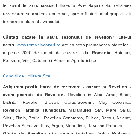
In cazul in care temenul limita a fost depasit de solicitant
rezervarea se anuleaza automat, spre a fi oferit altui grup cu alt
termen de plata al avansului.
Căutați cazare în afara sezonului de revelion?
Site-ul
nostru
www.romaniacazari.ro
are ca scop promovarea ofertelor -
a peste 2000 de unitati de cazare - din
Romania
: Hoteluri,
Pensiuni, Vile, Cabane si Pensiuni Agroturistice.
Conditii de Utilizare Site
;
Asiguram posibilitatea de rezervare - cazare pt Revelion -
avem pachete de Revelion:
Revelion in Alba, Arad, Bihor,
Bistrita, Revelion Brasov, Caras-Severin, Cluj, Covasna,
Revelion Harghita, Hunedoara, Maramures, Satu Mare, Salaj,
Sibiu, Timis, Braila , Revelion Constanta, Tulcea, Bacau, Neamt,
Revelion Suceava, Ilfov, Arges, Mehedinti, Revelion Prahova
Oferte de Revelion din zonele turistice:
Valea Prahovei,