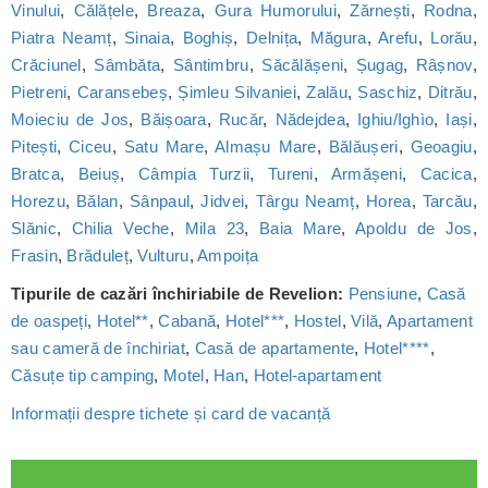
Vinului
,
Călățele
,
Breaza
,
Gura Humorului
,
Zărnești
,
Rodna
,
Piatra Neamț
,
Sinaia
,
Boghiș
,
Delnița
,
Măgura
,
Arefu
,
Lorău
,
Crăciunel
,
Sâmbăta
,
Sântimbru
,
Săcălășeni
,
Șugag
,
Râșnov
,
Pietreni
,
Caransebeș
,
Șimleu Silvaniei
,
Zalău
,
Saschiz
,
Ditrău
,
Moieciu de Jos
,
Băișoara
,
Rucăr
,
Nădejdea
,
Ighiu/Ighìo
,
Iași
,
Pitești
,
Ciceu
,
Satu Mare
,
Almașu Mare
,
Bălăușeri
,
Geoagiu
,
Bratca
,
Beiuș
,
Câmpia Turzii
,
Tureni
,
Armășeni
,
Cacica
,
Horezu
,
Bălan
,
Sânpaul
,
Jidvei
,
Târgu Neamț
,
Horea
,
Tarcău
,
Slănic
,
Chilia Veche
,
Mila 23
,
Baia Mare
,
Apoldu de Jos
,
Frasin
,
Brăduleț
,
Vulturu
,
Ampoița
Tipurile de cazări închiriabile de Revelion:
Pensiune
,
Casă
de oaspeți
,
Hotel**
,
Cabană
,
Hotel***
,
Hostel
,
Vilă
,
Apartament
sau cameră de închiriat
,
Casă de apartamente
,
Hotel****
,
Căsuțe tip camping
,
Motel
,
Han
,
Hotel-apartament
Informații despre tichete și card de vacanță