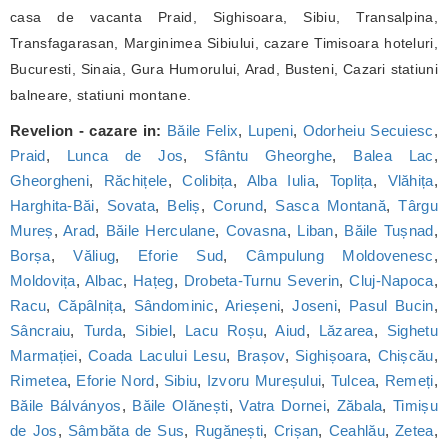
casa de vacanta Praid, Sighisoara, Sibiu, Transalpina,
Transfagarasan, Marginimea Sibiului, cazare Timisoara hoteluri,
Bucuresti, Sinaia, Gura Humorului, Arad, Busteni, Cazari statiuni
balneare, statiuni montane.
Revelion - cazare in:
Băile Felix
,
Lupeni
,
Odorheiu Secuiesc
,
Praid
,
Lunca de Jos
,
Sfântu Gheorghe
,
Balea Lac
,
Gheorgheni
,
Răchițele
,
Colibița
,
Alba Iulia
,
Toplița
,
Vlăhița
,
Harghita-Băi
,
Sovata
,
Beliș
,
Corund
,
Sasca Montană
,
Târgu
Mureș
,
Arad
,
Băile Herculane
,
Covasna
,
Liban
,
Băile Tușnad
,
Borșa
,
Văliug
,
Eforie Sud
,
Câmpulung Moldovenesc
,
Moldovița
,
Albac
,
Hațeg
,
Drobeta-Turnu Severin
,
Cluj-Napoca
,
Racu
,
Căpâlnița
,
Sândominic
,
Arieșeni
,
Joseni
,
Pasul Bucin
,
Sâncraiu
,
Turda
,
Sibiel
,
Lacu Roșu
,
Aiud
,
Lăzarea
,
Sighetu
Marmației
,
Coada Lacului Lesu
,
Brașov
,
Sighișoara
,
Chișcău
,
Rimetea
,
Eforie Nord
,
Sibiu
,
Izvoru Mureșului
,
Tulcea
,
Remeți
,
Băile Bálványos
,
Băile Olănești
,
Vatra Dornei
,
Zăbala
,
Timișu
de Jos
,
Sâmbăta de Sus
,
Rugănești
,
Crișan
,
Ceahlău
,
Zetea
,