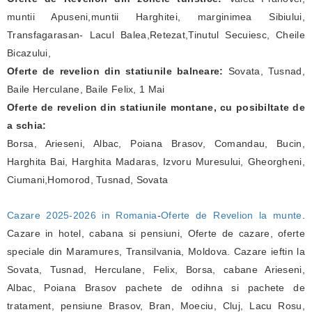
muntii Apuseni,muntii Harghitei, marginimea Sibiului,
Transfagarasan- Lacul Balea,Retezat,Tinutul Secuiesc, Cheile
Bicazului,
Oferte de revelion din statiunile balneare:
Sovata, Tusnad,
Baile Herculane, Baile Felix, 1 Mai
Oferte de revelion din statiunile montane, cu posibiltate de
a schia:
Borsa, Arieseni, Albac, Poiana Brasov, Comandau, Bucin,
Harghita Bai, Harghita Madaras, Izvoru Muresului, Gheorgheni,
Ciumani,Homorod, Tusnad, Sovata
Cazare 2025-2026 in Romania
-
Oferte de Revelion la munte
.
Cazare in hotel, cabana si pensiuni, Oferte de cazare, oferte
speciale din Maramures, Transilvania, Moldova. Cazare ieftin la
Sovata, Tusnad, Herculane, Felix, Borsa, cabane Arieseni,
Albac, Poiana Brasov pachete de odihna si pachete de
tratament, pensiune Brasov, Bran, Moeciu, Cluj, Lacu Rosu,