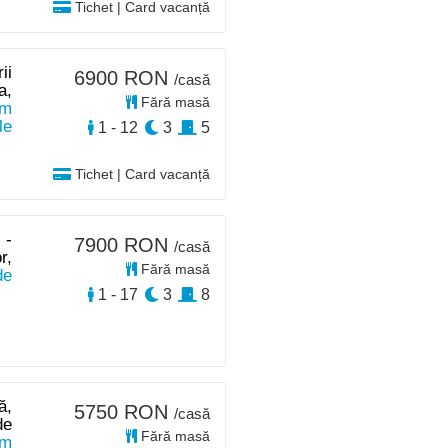
Tichet | Card vacanță
ii
6900 RON
/casă
a,
Fără masă
km
le
1 - 12
3
5
Tichet | Card vacanță
 -
7900 RON
/casă
r,
Fără masă
de
1 - 17
3
8
ă,
5750 RON
/casă
de
Fără masă
km