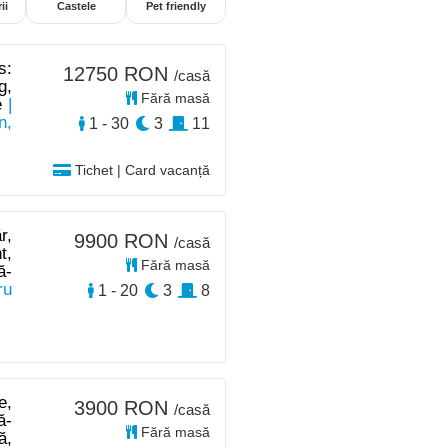
ii
Castele
Pet friendly
s:
12750 RON
/casă
g,
Fără masă
e
|
n,
1 - 30
3
11
Tichet | Card vacanță
r,
9900 RON
/casă
t,
Fără masă
ă-
ru
1 - 20
3
8
e,
3900 RON
/casă
ă-
Fără masă
ă,