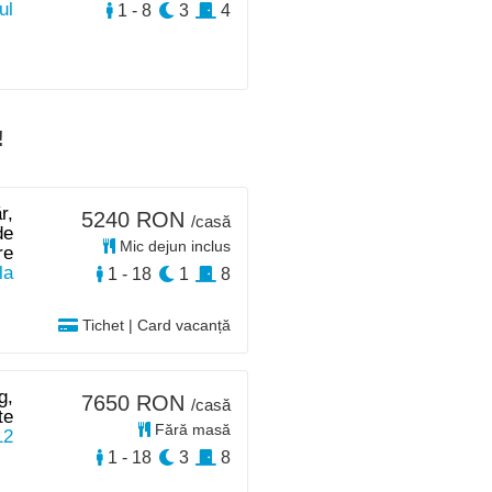
ul
1 - 8
3
4
!
r,
5240 RON
/casă
de
Mic dejun inclus
re
la
1 - 18
1
8
Tichet | Card vacanță
g,
7650 RON
/casă
te
Fără masă
12
1 - 18
3
8