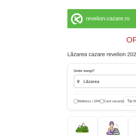
revelion-cazare.ro
OF
Lăzarea cazare revelion 2027
Unde mergi?
Tip 
Wellness | SPA
Card vacanță