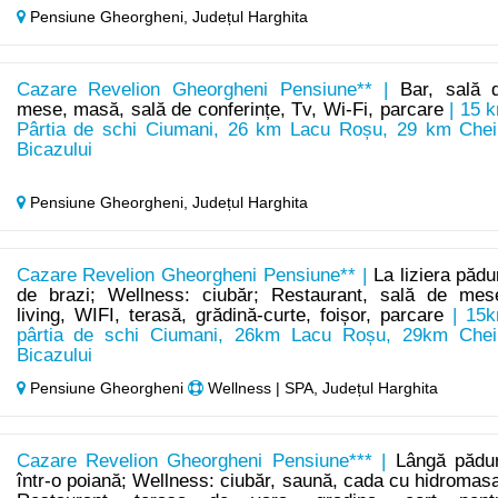
Pensiune Gheorgheni,
Județul Harghita
Cazare Revelion Gheorgheni Pensiune** |
Bar, sală 
mese, masă, sală de conferințe, Tv, Wi-Fi, parcare
| 15 
Pârtia de schi Ciumani, 26 km Lacu Roșu, 29 km Chei
Bicazului
Pensiune Gheorgheni,
Județul Harghita
Cazare Revelion Gheorgheni Pensiune** |
La liziera pădur
de brazi; Wellness: ciubăr; Restaurant, sală de mes
living, WIFI, terasă, grădină-curte, foișor, parcare
| 15
pârtia de schi Ciumani, 26km Lacu Roșu, 29km Chei
Bicazului
Pensiune Gheorgheni
Wellness | SPA, Județul Harghita
Cazare Revelion Gheorgheni Pensiune*** |
Lângă pădu
într-o poiană; Wellness: ciubăr, saună, cada cu hidromasa