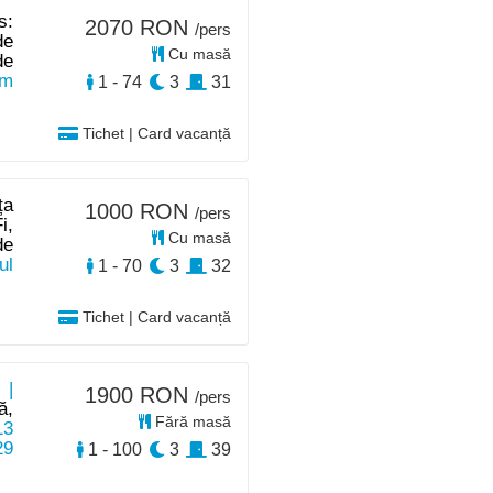
s:
2070 RON
/pers
de
Cu masă
de
km
1 - 74
3
31
Tichet | Card vacanță
ța
1000 RON
/pers
i,
Cu masă
de
ul
1 - 70
3
32
Tichet | Card vacanță
 |
1900 RON
/pers
ă,
Fără masă
13
29
1 - 100
3
39