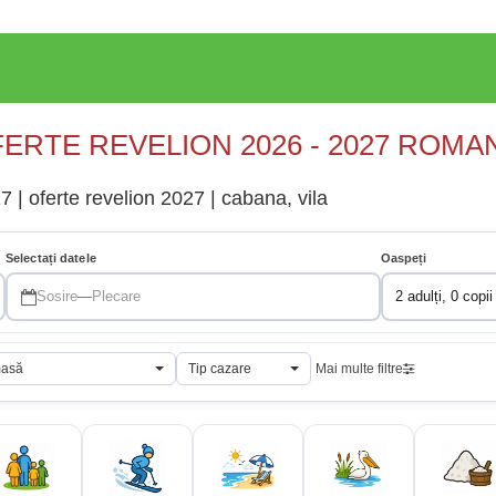
ERTE REVELION 2026 - 2027 ROMA
 | oferte revelion 2027 | cabana, vila
Selectați datele
Oaspeți
Sosire
—
Plecare
2 adulți, 0 copii
masă
Tip cazare
Mai multe filtre