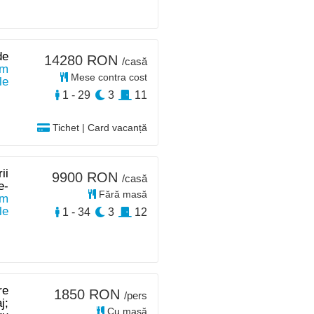
de
14280 RON
/casă
km
Mese contra cost
le
1 - 29
3
11
Tichet | Card vacanță
ii
9900 RON
/casă
e-
Fără masă
km
le
1 - 34
3
12
re
1850 RON
/pers
j;
Cu masă