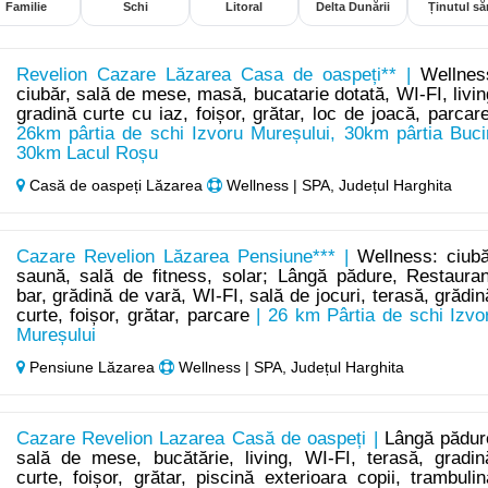
Familie
Schi
Litoral
Delta Dunării
Ținutul săr
Revelion Cazare Lăzarea Casa de oaspeți** |
Wellnes
ciubăr, sală de mese, masă, bucatarie dotată, WI-FI, livin
gradină curte cu iaz, foișor, grătar, loc de joacă, parcar
26km pârtia de schi Izvoru Mureșului, 30km pârtia Buci
30km Lacul Roșu
Casă de oaspeți Lăzarea
Wellness | SPA, Județul Harghita
Cazare Revelion Lăzarea Pensiune*** |
Wellness: ciubă
saună, sală de fitness, solar; Lângă pădure, Restauran
bar, grădină de vară, WI-FI, sală de jocuri, terasă, grădin
curte, foișor, grătar, parcare
| 26 km Pârtia de schi Izvo
Mureșului
Pensiune Lăzarea
Wellness | SPA, Județul Harghita
Cazare Revelion Lazarea Casă de oaspeți |
Lângă pădur
sală de mese, bucătărie, living, WI-FI, terasă, gradin
curte, foișor, grătar, piscină exterioara copii, trambulin