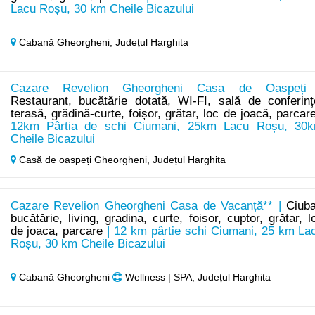
Lacu Roșu, 30 km Cheile Bicazului
Cabană Gheorgheni,
Județul Harghita
Cazare Revelion Gheorgheni Casa de Oaspeți
Restaurant, bucătărie dotată, WI-FI, sală de conferinț
terasă, grădină-curte, foișor, grătar, loc de joacă, parcar
12km Pârtia de schi Ciumani, 25km Lacu Roșu, 30
Cheile Bicazului
Casă de oaspeți Gheorgheni,
Județul Harghita
Cazare Revelion Gheorgheni Casa de Vacanță** |
Ciuba
bucătărie, living, gradina, curte, foisor, cuptor, grătar, l
de joaca, parcare
| 12 km pârtie schi Ciumani, 25 km La
Roșu, 30 km Cheile Bicazului
Cabană Gheorgheni
Wellness | SPA, Județul Harghita