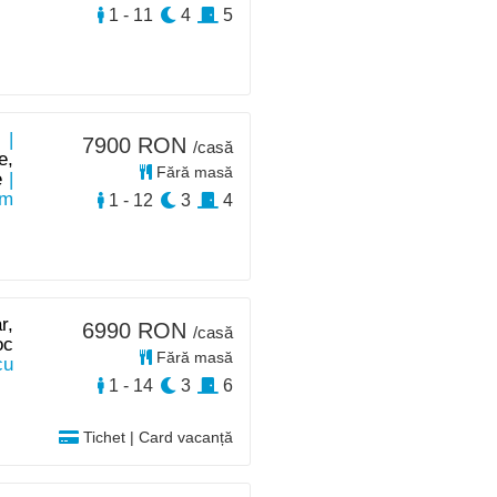
1 - 11
4
5
 |
7900 RON
/casă
e,
Fără masă
e
|
km
1 - 12
3
4
r,
6990 RON
/casă
oc
Fără masă
cu
1 - 14
3
6
Tichet | Card vacanță