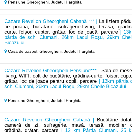
Pensiune Gheorgheni,
Județul Harghita
Cazare Revelion Gheorgheni Cabană *** |
La liziera pădur
pe poiana, bucătărie, sufragerie-living, terasă, gradin
curte, foișor, cuptor, grătar, loc de joacă, parcare
| 13
pârtia de schi Ciumani, 26km Lacul Roșu, 29km Chei
Bicazului
Casă de oaspeți Gheorgheni,
Județul Harghita
Cazare Revelion Gheorgheni Pensiune*** |
Sala de mese
living, WIFI, colț de bucătărie, grădina-curte, foișor, cupto
grătar, loc de joaca pentru copii, parcare
| 13km pârtia 
schi Ciumani, 26km Lacul Roșu, 29km Cheile Bicazului
Pensiune Gheorgheni,
Județul Harghita
Cazare Revelion Gheorgheni Cabană |
Bucătărie dotat
cameră de zi, sufragerie, masă, terasă, mobilier 
grădină, grătar, parcare
| 12 km Pârtia Ciumani, 25 