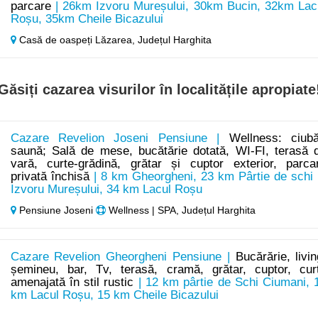
parcare
| 26km Izvoru Mureșului, 30km Bucin, 32km Lac
Roșu, 35km Cheile Bicazului
Casă de oaspeți Lăzarea,
Județul Harghita
Găsiți cazarea visurilor în localitățile apropiate
Cazare Revelion Joseni Pensiune |
Wellness: ciubă
saună; Sală de mese, bucătărie dotată, WI-FI, terasă 
vară, curte-grădină, grătar și cuptor exterior, parca
privată închisă
| 8 km Gheorgheni, 23 km Pârtie de schi 
Izvoru Mureșului, 34 km Lacul Roșu
Pensiune Joseni
Wellness | SPA, Județul Harghita
Cazare Revelion Gheorgheni Pensiune |
Bucărărie, livin
șemineu, bar, Tv, terasă, cramă, grătar, cuptor, cur
amenajată în stil rustic
| 12 km pârtie de Schi Ciumani, 
km Lacul Roșu, 15 km Cheile Bicazului