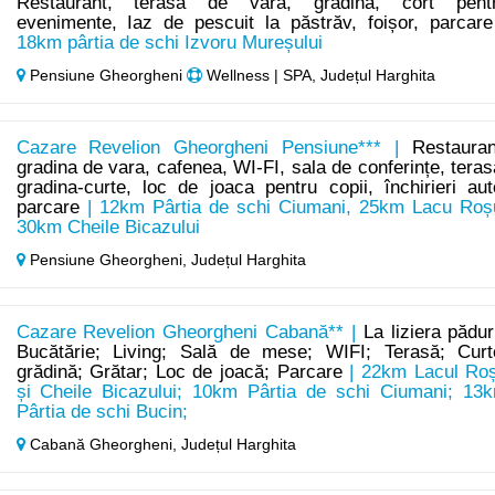
Restaurant, terasa de vara, gradina, cort pent
evenimente, Iaz de pescuit la păstrăv, foișor, parcare
18km pârtia de schi Izvoru Mureșului
Pensiune Gheorgheni
Wellness | SPA, Județul Harghita
Cazare Revelion Gheorgheni Pensiune*** |
Restauran
gradina de vara, cafenea, WI-FI, sala de conferințe, teras
gradina-curte, loc de joaca pentru copii, închirieri aut
parcare
| 12km Pârtia de schi Ciumani, 25km Lacu Roș
30km Cheile Bicazului
Pensiune Gheorgheni,
Județul Harghita
Cazare Revelion Gheorgheni Cabană** |
La liziera păduri
Bucătărie; Living; Sală de mese; WIFI; Terasă; Curt
grădină; Grătar; Loc de joacă; Parcare
| 22km Lacul Ro
și Cheile Bicazului; 10km Pârtia de schi Ciumani; 13
Pârtia de schi Bucin;
Cabană Gheorgheni,
Județul Harghita