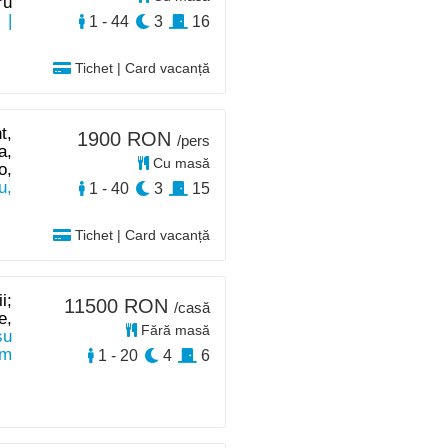
ru
|
1 - 44
3
16
Tichet | Card vacanță
t,
1900 RON
/pers
a,
Cu masă
o,
u,
1 - 40
3
15
Tichet | Card vacanță
i;
11500 RON
/casă
e,
Fără masă
șu
km
1 - 20
4
6