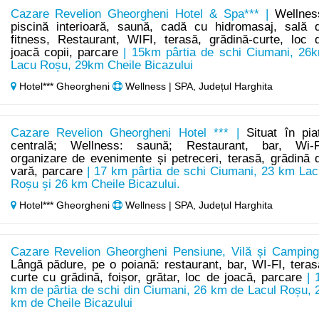
Cazare Revelion Gheorgheni Hotel & Spa*** |
Wellnes
piscină interioară, saună, cadă cu hidromasaj, sală 
fitness, Restaurant, WIFI, terasă, grădină-curte, loc 
joacă copii, parcare
| 15km pârtia de schi Ciumani, 26
Lacu Roșu, 29km Cheile Bicazului
Hotel*** Gheorgheni
Wellness | SPA, Județul Harghita
Cazare Revelion Gheorgheni Hotel *** |
Situat în pia
centrală; Wellness: saună; Restaurant, bar, Wi-F
organizare de evenimente și petreceri, terasă, grădină 
vară, parcare
| 17 km pârtia de schi Ciumani, 23 km Lac
Roșu și 26 km Cheile Bicazului.
Hotel*** Gheorgheni
Wellness | SPA, Județul Harghita
Cazare Revelion Gheorgheni Pensiune, Vilă și Camping
Lângă pădure, pe o poiană: restaurant, bar, WI-FI, teras
curte cu grădină, foișor, grătar, loc de joacă, parcare
| 
km de pârtia de schi din Ciumani, 26 km de Lacul Roșu, 
km de Cheile Bicazului