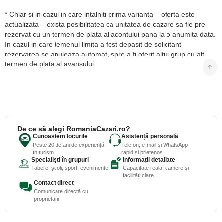
* Chiar si in cazul in care intalniti prima varianta – oferta este
actualizata – exista posibilitatea ca unitatea de cazare sa fie pre-
rezervat cu un termen de plata al acontului pana la o anumita data.
In cazul in care temenul limita a fost depasit de solicitant
rezervarea se anuleaza automat, spre a fi oferit altui grup cu alt
termen de plata al avansului.
De ce să alegi RomaniaCazari.ro?
Cunoaștem locurile
Asistență personală
Peste 20 de ani de experiență
Telefon, e-mail și WhatsApp
în turism
rapid și prietenos
Specialiști în grupuri
Informații detaliate
Tabere, școli, sport, evenimente
Capacitate reală, camere și
facilități clare
Contact direct
Comunicare directă cu
proprietarii