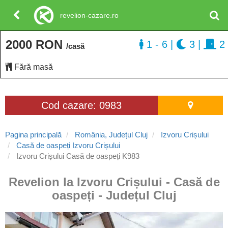
revelion-cazare.ro
2000 RON
1 - 6
|
3
|
2
/casă
Fără masă
Cod cazare: 0983
Pagina principală
România, Județul Cluj
Izvoru Crișului
Casă de oaspeți Izvoru Crișului
Izvoru Crișului Casă de oaspeți K983
Revelion la Izvoru Crișului - Casă de
oaspeți - Județul Cluj