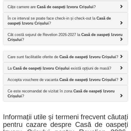
Câțe camere are
Casă de oaspeți Izvoru Crișului
?
În ce interval se poate face check-in și check-out la
Casă de
oaspeți Izvoru Crișului
?
Cât costă sejurul de Revelion 2026-2027 la
Casă de oaspeți Izvoru
Crișului
?
Care sunt facilitatile oferite de
Casă de oaspeți Izvoru Crișului
?
La
Casă de oaspeți Izvoru Crișului
există opțiuni de masă?
Accepta vouchere de vacanta
Casă de oaspeți Izvoru Crișului
?
Ce este recomandat de vizitat în zona
Casă de oaspeți Izvoru
Crișului
?
Informații utile și termeni frecvent căutați
pentru cazare despre Casă de oaspeți