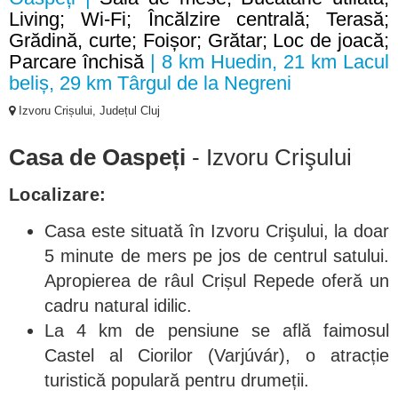
Living; Wi-Fi; Încălzire centrală; Terasă;
Grădină, curte; Foișor; Grătar; Loc de joacă;
Parcare închisă
| 8 km Huedin, 21 km Lacul
beliș, 29 km Târgul de la Negreni
Izvoru Crișului, Județul Cluj
Casa de Oaspeți
- Izvoru Crişului
Localizare:
Casa este situată în Izvoru Crişului, la doar
5 minute de mers pe jos de centrul satului.
Apropierea de râul Crișul Repede oferă un
cadru natural idilic.
La 4 km de pensiune se află faimosul
Castel al Ciorilor (Varjúvár), o atracție
turistică populară pentru drumeții.