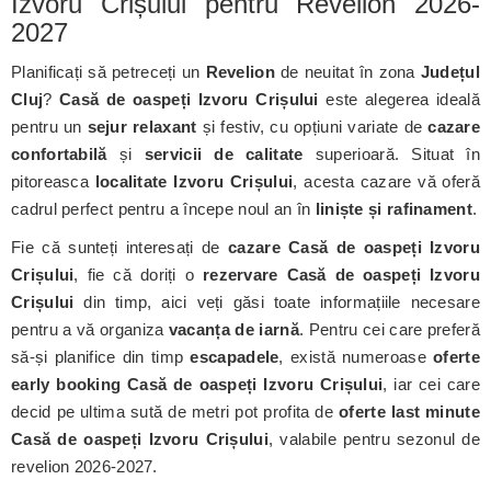
Izvoru Crișului pentru Revelion 2026-
2027
Planificați să petreceți un
Revelion
de neuitat în zona
Județul
Cluj
?
Casă de oaspeți Izvoru Crișului
este alegerea ideală
pentru un
sejur relaxant
și festiv, cu opțiuni variate de
cazare
confortabilă
și
servicii de calitate
superioară. Situat în
pitoreasca
localitate Izvoru Crișului
, acesta cazare vă oferă
cadrul perfect pentru a începe noul an în
liniște și rafinament
.
Fie că sunteți interesați de
cazare Casă de oaspeți Izvoru
Crișului
, fie că doriți o
rezervare Casă de oaspeți Izvoru
Crișului
din timp, aici veți găsi toate informațiile necesare
pentru a vă organiza
vacanța de iarnă
. Pentru cei care preferă
să-și planifice din timp
escapadele
, există numeroase
oferte
early booking Casă de oaspeți Izvoru Crișului
, iar cei care
decid pe ultima sută de metri pot profita de
oferte last minute
Casă de oaspeți Izvoru Crișului
, valabile pentru sezonul de
revelion 2026-2027.