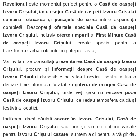
Revelionul
este momentul perfect pentru o
Casă de oaspeți
Izvoru Crișului
, iar un
sejur Casă de oaspeți Izvoru Crișului
combină
relaxarea și peisajele de iarnă
într-o experiență
completă. Descoperiți
ofertele speciale Casă de oaspeți
Izvoru Crișului
, inclusiv
oferte timpurii
și
First Minute Casă
de oaspeți Izvoru Crișului
, create special pentru a
transforma sărbătorile într-un prilej de răsfăț.
Vă invităm să consultați
prezentarea Casă de oaspeți Izvoru
Crișului
, precum și
informații despre Casă de oaspeți
Izvoru Crișului
disponibile pe site-ul nostru, pentru a lua o
decizie bine informată. Vizitați și
galeria de imagini Casă de
oaspeți Izvoru Crișului
, unde veți găsi numeroase
poze
Casă de oaspeți Izvoru Crișului
ce redau atmosfera caldă și
festivă a locației.
Indiferent dacă căutați
cazare în Izvoru Crișului, Casă de
oaspeți Izvoru Crișului
sau pur și simplu opțiuni variate
pentru
Izvoru Crișului cazare
, suntem aici pentru a vă ghida.