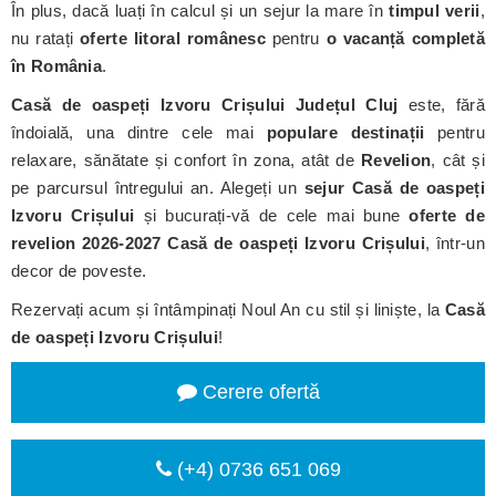
În plus, dacă luați în calcul și un sejur la mare în
timpul verii
,
nu ratați
oferte litoral românesc
pentru
o vacanță completă
în România
.
Casă de oaspeți Izvoru Crișului
Județul Cluj
este, fără
îndoială, una dintre cele mai
populare destinații
pentru
relaxare, sănătate și confort în zona, atât de
Revelion
, cât și
pe parcursul întregului an. Alegeți un
sejur Casă de oaspeți
Izvoru Crișului
și bucurați-vă de cele mai bune
oferte de
revelion 2026-2027 Casă de oaspeți Izvoru Crișului
, într-un
decor de poveste.
Rezervați acum și întâmpinați Noul An cu stil și liniște, la
Casă
de oaspeți Izvoru Crișului
!
Cerere ofertă
(+4) 0736 651 069