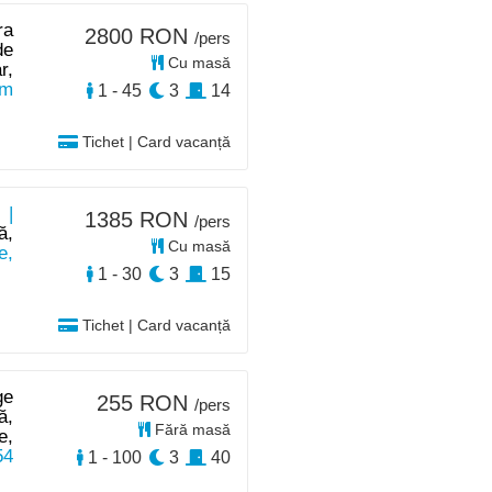
ra
2800 RON
/pers
de
Cu masă
r,
km
1 - 45
3
14
Tichet | Card vacanță
 |
1385 RON
/pers
ă,
Cu masă
e,
1 - 30
3
15
Tichet | Card vacanță
ge
255 RON
/pers
ă,
Fără masă
e,
54
1 - 100
3
40