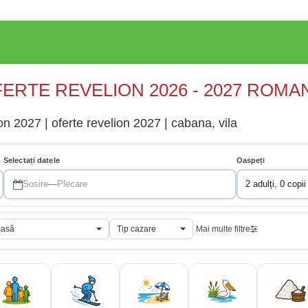
ERTE REVELION 2026 - 2027 ROMA
n 2027 | oferte revelion 2027 | cabana, vila
Selectați datele
Oaspeți
Sosire
—
Plecare
2 adulți, 0 copii
masă
Tip cazare
Mai multe filtre