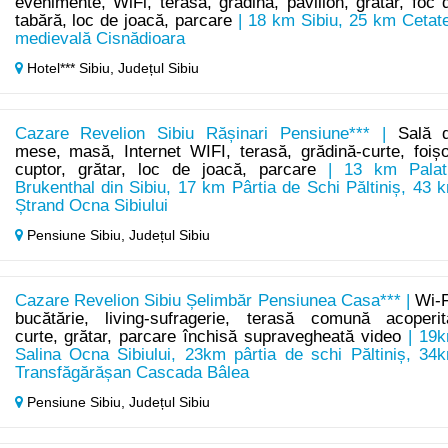
evenimente, WiFi, terasă, grădină, pavilion, grătar, foc 
tabără, loc de joacă, parcare
| 18 km Sibiu, 25 km Cetat
medievală Cisnădioara
Hotel*** Sibiu,
Județul Sibiu
Cazare Revelion Sibiu Rășinari Pensiune*** |
Sală 
mese, masă, Internet WIFI, terasă, grădină-curte, foișo
cuptor, grătar, loc de joacă, parcare
| 13 km Palat
Brukenthal din Sibiu, 17 km Pârtia de Schi Păltiniș, 43 
Ștrand Ocna Sibiului
Pensiune Sibiu,
Județul Sibiu
Cazare Revelion Sibiu Șelimbăr Pensiunea Casa*** |
Wi-F
bucătărie, living-sufragerie, terasă comună acoperit
curte, grătar, parcare închisă supravegheată video
| 19
Salina Ocna Sibiului, 23km pârtia de schi Păltiniș, 34
Transfăgărășan Cascada Bâlea
Pensiune Sibiu,
Județul Sibiu