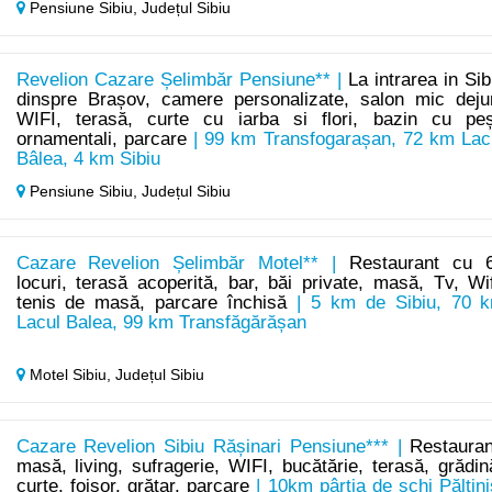
Pensiune Sibiu,
Județul Sibiu
Revelion Cazare Șelimbăr Pensiune** |
La intrarea in Sib
dinspre Brașov, camere personalizate, salon mic deju
WIFI, terasă, curte cu iarba si flori, bazin cu peș
ornamentali, parcare
| 99 km Transfogarașan, 72 km Lac
Bâlea, 4 km Sibiu
Pensiune Sibiu,
Județul Sibiu
Cazare Revelion Șelimbăr Motel** |
Restaurant cu 
locuri, terasă acoperită, bar, băi private, masă, Tv, Wif
tenis de masă, parcare închisă
| 5 km de Sibiu, 70 
Lacul Balea, 99 km Transfăgărășan
Motel Sibiu,
Județul Sibiu
Cazare Revelion Sibiu Rășinari Pensiune*** |
Restauran
masă, living, sufragerie, WIFI, bucătărie, terasă, grădin
curte, foișor, grătar, parcare
| 10km pârtia de schi Păltini