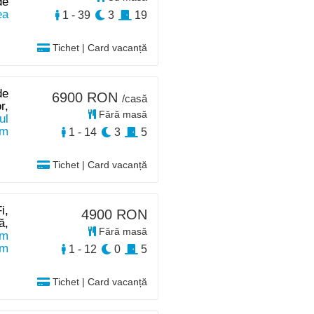
de
ea
1 - 39
3
19
Tichet | Card vacanță
de
6900 RON
/casă
r,
Fără masă
ul
km
1 - 14
3
5
Tichet | Card vacanță
i,
4900 RON
ă,
Fără masă
km
km
1 - 12
0
5
Tichet | Card vacanță