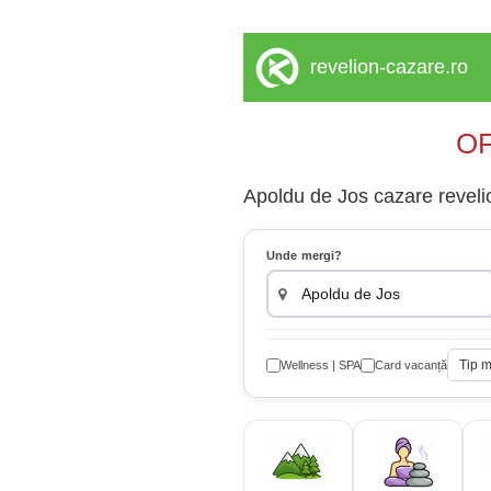
revelion-cazare.ro
OF
Apoldu de Jos cazare revelio
Unde mergi?
Tip 
Wellness | SPA
Card vacanță