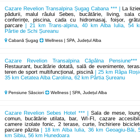
Cazare Revelion Transalpina Șugag Cabana *** |
La lizie
pădurii, malul râului Sebes, bucătărie, living, sala 
conferințe, piscina, cada cu hidromasaj, foișor, grăta
parcare
| 21 km Trans-alpina, 40 km Alba Iulia, 54 
Pârtie de Schi Șureanu
Cabană Șugag
Wellness | SPA, Județul Alba
Cazare Revelion Transalpina Căpâlna Pensiune***
Restaurant, bucătărie dotată, sală de evenimente, teras
teren de sport multifuncțional, piscină
| 25 km Râpa Roși
35 km Cetatea Alba Carolina, 62 km Pârtia Șureanu
Pensiune Săsciori
Wellness | SPA, Județul Alba
Cazare Revelion Sebes Hotel *** |
Sala de mese, loun
comun, bucătărie utilata, bar, WI-FI, cazare accesibil
camere izolate fonic, 2 terase, curte, închiriere biciclet
parcare păzita
| 18 km Alba Iulia, 36 km Geoagiu-Băi, 
km Sibiu, 56 km Hunedoara