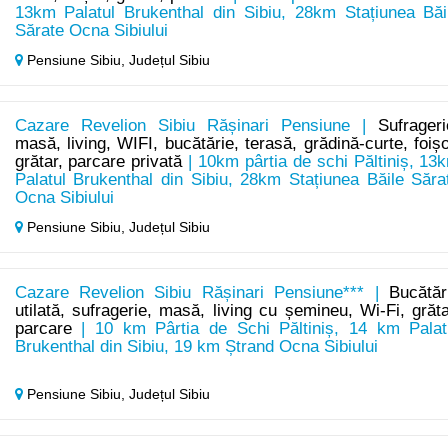
13km Palatul Brukenthal din Sibiu, 28km Stațiunea Băi
Sărate Ocna Sibiului
Pensiune Sibiu,
Județul Sibiu
Cazare Revelion Sibiu Rășinari Pensiune |
Sufrageri
masă, living, WIFI, bucătărie, terasă, grădină-curte, foișo
grătar, parcare privată
| 10km pârtia de schi Păltiniș, 13
Palatul Brukenthal din Sibiu, 28km Stațiunea Băile Săra
Ocna Sibiului
Pensiune Sibiu,
Județul Sibiu
Cazare Revelion Sibiu Rășinari Pensiune*** |
Bucătăr
utilată, sufragerie, masă, living cu șemineu, Wi-Fi, grăta
parcare
| 10 km Pârtia de Schi Păltiniș, 14 km Palat
Brukenthal din Sibiu, 19 km Ștrand Ocna Sibiului
Pensiune Sibiu,
Județul Sibiu