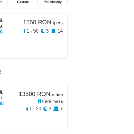
ii
Castele
Pet friendly
i,
1550 RON
/pers
a,
ș,
1 - 50
3
14
!
ă,
13500 RON
/casă
km
Fără masă
nd
1 - 20
3
7