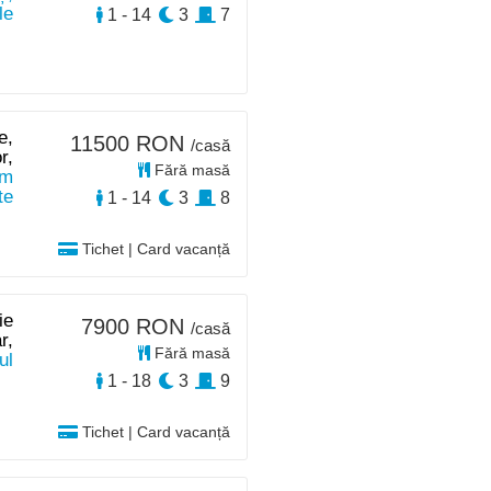
le
1 - 14
3
7
e,
11500 RON
/casă
r,
Fără masă
km
te
1 - 14
3
8
Tichet | Card vacanță
ie
7900 RON
/casă
r,
Fără masă
ul
1 - 18
3
9
Tichet | Card vacanță