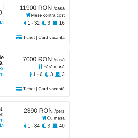
 |
11900 RON
/casă
g,
Mese contra cost
|
da
1 - 32
3
16
Tichet | Card vacanță
ie
7000 RON
/casă
ă,
Fără masă
ex
km
1 - 6
3
3
Tichet | Card vacanță
t,
2390 RON
/pers
r,
Cu masă
km
da
1 - 84
3
40