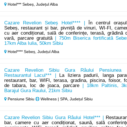
Hotel*** Sebeș,
Județul Alba
Cazare Revelion Sebeș Hotel**** |
În centrul orașul
Sebeș, restaurant și bar, pivniță de vinuri, WI-FI, came
cu aer condiționat, sală de conferințe, terasă, grădină 
vară, parcare gratuită
| 750m Biserica fortificată Sebe
17km Alba Iulia, 50km Sibiu
Hotel**** Sebeș,
Județul Alba
Cazare Revelion Sibiu Gura Râului Pensiunea 
Restaurantul Lacul*** |
La liziera padurii, langa para
restaurant, bar, WIFI, terasa, gradina, piscina, foisor, f
de tabara, loc de joaca, parcare
| 18km Paltinis, 3
Barajul Gura Raului, 21km Sibiu
Pensiune Sibiu
Wellness | SPA, Județul Sibiu
Cazare Revelion Sibiu Gura Râului Hotel*** |
Restauran
bar, camere cu aer condiționat, saună, sală conferinț