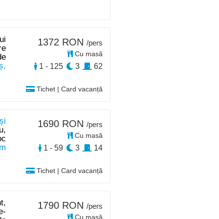
ui
1372 RON
/pers
re
Cu masă
de
ș,
1 - 125
3
62
Tichet | Card vacanță
și
1690 RON
/pers
u,
Cu masă
oc
km
1 - 59
3
14
Tichet | Card vacanță
t,
1790 RON
/pers
e-
Cu masă