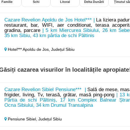
Familie
Schi
Litoral
Delta Dunării
Ținutul săr
Cazare Revelion Apoldu de Jos Hotel*** |
La liziera paduri
restaurant, bar, WIFI, aer conditionat, terasa acoperit
gradina, parcare
| 5 km Miercurea Sibiului, 26 km Sebe
35 km Sibiu, 43 km pârtia de schi Păltinis
Hotel*** Apoldu de Jos,
Județul Sibiu
Găsiți cazarea visurilor în localitățile apropiate
Cazare Revelion Sibiel Pensiune*** |
Sală de mese, mas
frigider, living, Tv, terasă, grătar, masă ping-pong
| 13 
Pârtia de schi Păltiniș, 17 km Complex Balnear Ștra
Ocna Sibiului, 34 km Drumul Transalpina
Pensiune Sibiel,
Județul Sibiu