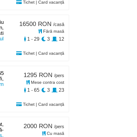
Tichet | Card vacanță
iu
16500 RON
/casă
n,
Fără masă
ti
ul
1 - 29
3
12
Tichet | Card vacanță
65
1295 RON
/pers
i,
Mese contra cost
km
1 - 65
3
23
Tichet | Card vacanță
t,
2000 RON
/pers
ă-
Cu masă
ș,