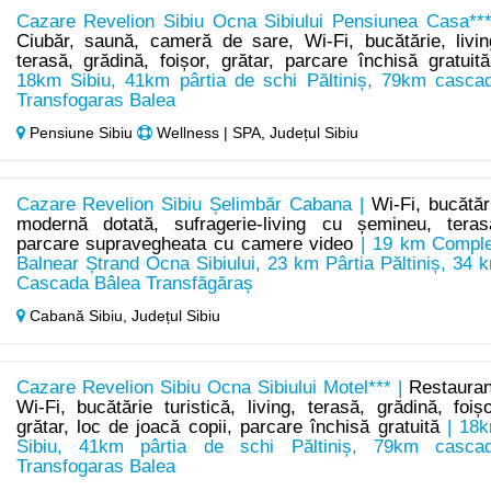
Cazare Revelion Sibiu Ocna Sibiului Pensiunea Casa***
Ciubăr, saună, cameră de sare, Wi-Fi, bucătărie, livin
terasă, grădină, foișor, grătar, parcare închisă gratuită
18km Sibiu, 41km pârtia de schi Păltiniș, 79km casca
Transfogaras Balea
Pensiune Sibiu
Wellness | SPA, Județul Sibiu
Cazare Revelion Sibiu Șelimbăr Cabana |
Wi-Fi, bucătăr
modernă dotată, sufragerie-living cu șemineu, teras
parcare supravegheata cu camere video
| 19 km Compl
Balnear Ștrand Ocna Sibiului, 23 km Pârtia Păltiniș, 34 
Cascada Bâlea Transfăgăraș
Cabană Sibiu,
Județul Sibiu
Cazare Revelion Sibiu Ocna Sibiului Motel*** |
Restauran
Wi-Fi, bucătărie turistică, living, terasă, grădină, foișo
grătar, loc de joacă copii, parcare închisă gratuită
| 18
Sibiu, 41km pârtia de schi Păltiniș, 79km casca
Transfogaras Balea