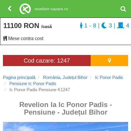
revelion-cazare.ro
11100 RON
1 - 8
|
3
|
4
/casă
Mese contra cost
Cod cazare: 1247
Pagina principală
România, Județul Bihor
Ic Ponor Padis
Pensiune Ic Ponor Padis
Ic Ponor Padis Pensiune K1247
Revelion la Ic Ponor Padis -
Pensiune - Județul Bihor