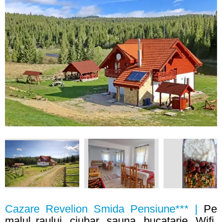
Cazare Revelion Smida Pensiune*** |
Pe
malul raului, ciubar, sauna, bucatarie, Wifi,