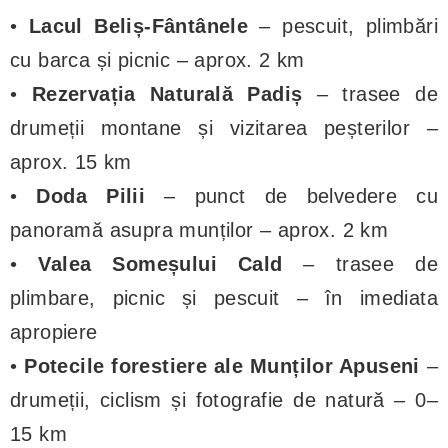
•
Lacul Beliș-Fântânele
– pescuit, plimbări
cu barca și picnic – aprox. 2 km
•
Rezervația Naturală Padiș
– trasee de
drumeții montane și vizitarea peșterilor –
aprox. 15 km
•
Doda Pilii
– punct de belvedere cu
panoramă asupra munților – aprox. 2 km
•
Valea Someșului Cald
– trasee de
plimbare, picnic și pescuit – în imediata
apropiere
•
Potecile forestiere ale Munților Apuseni
–
drumeții, ciclism și fotografie de natură – 0–
15 km