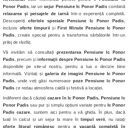
Ponor Padis
, iar un
sejur Pensiune Ic Ponor Padis
combină
relaxarea și peisajele de iarnă
într-o experiență completă.
Descoperiți
ofertele speciale Pensiune Ic Ponor Padis
,
inclusiv
oferte timpurii
și
First Minute Pensiune Ic Ponor
Padis
, create special pentru a transforma sărbătorile într-un
prilej de răsfăț.
Vă invităm să consultați
prezentarea Pensiune Ic Ponor
Padis
, precum și
informații despre Pensiune Ic Ponor Padis
disponibile pe site-ul nostru, pentru a lua o decizie bine
informată. Vizitați și
galeria de imagini Pensiune Ic Ponor
Padis
, unde veți găsi numeroase
poze Pensiune Ic Ponor
Padis
ce redau atmosfera caldă și festivă a locației.
Indiferent dacă căutați
cazare în Ic Ponor Padis, Pensiune Ic
Ponor Padis
sau pur și simplu opțiuni variate pentru
Ic Ponor
Padis cazare
, suntem aici pentru a vă ghida. În plus, dacă
luați în calcul și un sejur la mare în
timpul verii
, nu ratați
oferte litoral românesc
pentru
o vacanță completă în