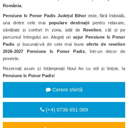
România
.
Pensiune Ic Ponor Padis
Județul Bihor
este, fără îndoială,
una dintre cele mai
populare destinații
pentru relaxare,
sănătate și confort în zona, atât de
Revelion
, cât și pe
parcursul întregului an. Alegeți un
sejur Pensiune Ic Ponor
Padis
și bucurați-vă de cele mai bune
oferte de revelion
2026-2027 Pensiune Ic Ponor Padis
, într-un decor de
poveste.
Rezervați acum și întâmpinați Noul An cu stil și liniște, la
Pensiune Ic Ponor Padis
!
Cerere ofertă
(+4) 0736 651 069