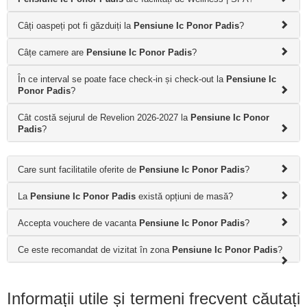
Câți oaspeți pot fi găzduiți la
Pensiune Ic Ponor Padis
?
Câțe camere are
Pensiune Ic Ponor Padis
?
În ce interval se poate face check-in și check-out la
Pensiune Ic
Ponor Padis
?
Cât costă sejurul de Revelion 2026-2027 la
Pensiune Ic Ponor
Padis
?
Care sunt facilitatile oferite de
Pensiune Ic Ponor Padis
?
La
Pensiune Ic Ponor Padis
există opțiuni de masă?
Accepta vouchere de vacanta
Pensiune Ic Ponor Padis
?
Ce este recomandat de vizitat în zona
Pensiune Ic Ponor Padis
?
Informații utile și termeni frecvent căutați