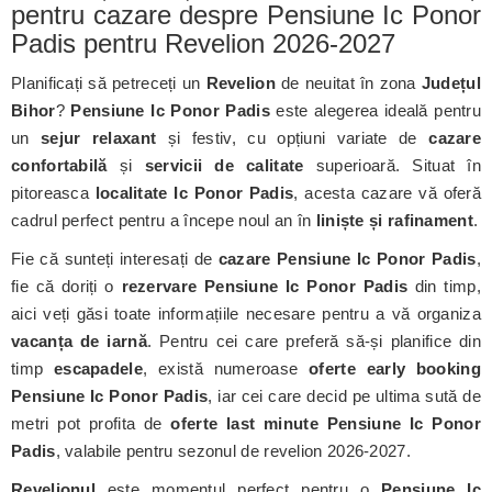
pentru cazare despre Pensiune Ic Ponor
Padis pentru Revelion 2026-2027
Planificați să petreceți un
Revelion
de neuitat în zona
Județul
Bihor
?
Pensiune Ic Ponor Padis
este alegerea ideală pentru
un
sejur relaxant
și festiv, cu opțiuni variate de
cazare
confortabilă
și
servicii de calitate
superioară. Situat în
pitoreasca
localitate Ic Ponor Padis
, acesta cazare vă oferă
cadrul perfect pentru a începe noul an în
liniște și rafinament
.
Fie că sunteți interesați de
cazare Pensiune Ic Ponor Padis
,
fie că doriți o
rezervare Pensiune Ic Ponor Padis
din timp,
aici veți găsi toate informațiile necesare pentru a vă organiza
vacanța de iarnă
. Pentru cei care preferă să-și planifice din
timp
escapadele
, există numeroase
oferte early booking
Pensiune Ic Ponor Padis
, iar cei care decid pe ultima sută de
metri pot profita de
oferte last minute Pensiune Ic Ponor
Padis
, valabile pentru sezonul de revelion 2026-2027.
Revelionul
este momentul perfect pentru o
Pensiune Ic