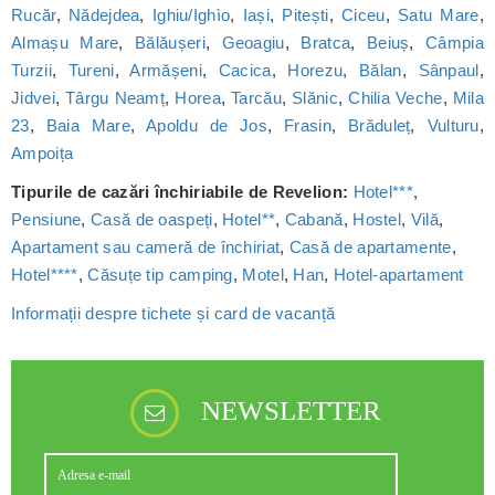
Rucăr
,
Nădejdea
,
Ighiu/Ighìo
,
Iași
,
Pitești
,
Ciceu
,
Satu Mare
,
Almașu Mare
,
Bălăușeri
,
Geoagiu
,
Bratca
,
Beiuș
,
Câmpia
Turzii
,
Tureni
,
Armășeni
,
Cacica
,
Horezu
,
Bălan
,
Sânpaul
,
Jidvei
,
Târgu Neamț
,
Horea
,
Tarcău
,
Slănic
,
Chilia Veche
,
Mila
23
,
Baia Mare
,
Apoldu de Jos
,
Frasin
,
Brăduleț
,
Vulturu
,
Ampoița
Tipurile de cazări închiriabile de Revelion:
Hotel***
,
Pensiune
,
Casă de oaspeți
,
Hotel**
,
Cabană
,
Hostel
,
Vilă
,
Apartament sau cameră de închiriat
,
Casă de apartamente
,
Hotel****
,
Căsuțe tip camping
,
Motel
,
Han
,
Hotel-apartament
Informații despre tichete și card de vacanță
NEWSLETTER