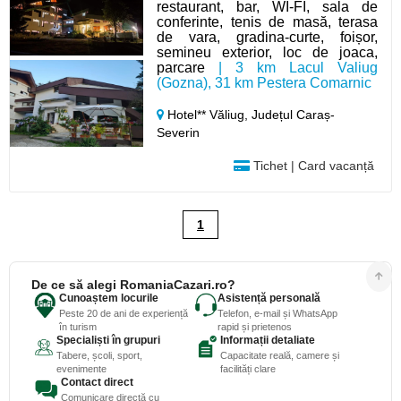
restaurant, bar, WI-FI, sala de
conferinte, tenis de masă, terasa
de vara, gradina-curte, foișor,
semineu exterior, loc de joaca,
parcare
| 3 km Lacul Valiug
(Gozna), 31 km Pestera Comarnic
Hotel** Văliug,
Județul Caraș-
Severin
Tichet | Card vacanță
1
De ce să alegi RomaniaCazari.ro?
Cunoaștem locurile
Asistență personală
Peste 20 de ani de experiență
Telefon, e-mail și WhatsApp
în turism
rapid și prietenos
Specialiști în grupuri
Informații detaliate
Tabere, școli, sport,
Capacitate reală, camere și
evenimente
facilități clare
Contact direct
Comunicare directă cu