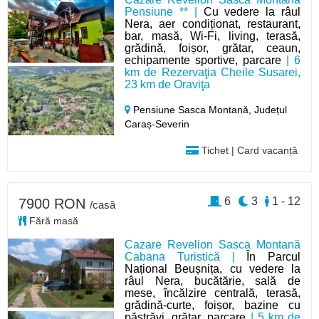
Pensiune ** |
Cu vedere la râul
Nera, aer condiționat, restaurant,
bar, masă, Wi-Fi, living, terasă,
grădină, foișor, grătar, ceaun,
echipamente sportive, parcare
| 6
km de Rezervaţia Cheile Susarei,
23 km de Oraviţa
Pensiune Sasca Montană,
Județul
Caraș-Severin
Tichet | Card vacanță
6
3
1 - 12
7900 RON
/casă
Fără masă
Cazare Revelion Sasca Montană
Cabana Turistică |
În Parcul
Național Beușnița, cu vedere la
râul Nera, bucătărie, sală de
mese, încălzire centrală, terasă,
grădină-curte, foișor, bazine cu
păstrăvi, grătar, parcare
| 5 km de