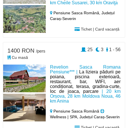
km Cheile Susarei, 30 km Oraviţa
Pensiune Sasca Română,
Județul
Caraș-Severin
Tichet | Card vacanță
25
3
1 - 56
1400 RON
/pers
Cu masă
Revelion Sasca Romana
Pensiune*** |
La liziera pădurii pe
poiana, piscina exterioară,
restaurant, bar, WIFI, aer
condiționat, terasa, gradina-curte,
loc de joaca, parcare
| 20 km
Orșova, 28 km Moldova Noua, 46
km Anina
Pensiune Sasca Română
Wellness | SPA, Județul Caraș-Severin
Tichet | Card vacanță