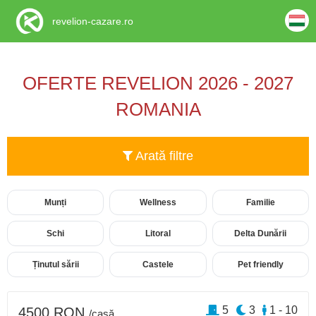
revelion-cazare.ro
OFERTE REVELION 2026 - 2027
ROMANIA
Arată filtre
Munți
Wellness
Familie
Schi
Litoral
Delta Dunării
Ținutul sării
Castele
Pet friendly
5
3
1 - 10
4500 RON
/casă