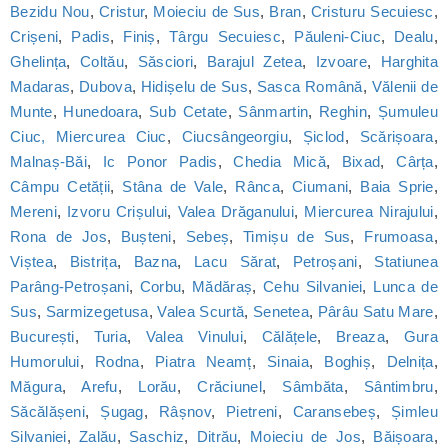
Bezidu Nou
,
Cristur
,
Moieciu de Sus
,
Bran
,
Cristuru Secuiesc
,
Crișeni
,
Padis
,
Finiș
,
Târgu Secuiesc
,
Păuleni-Ciuc
,
Dealu
,
Ghelința
,
Coltău
,
Săsciori
,
Barajul Zetea
,
Izvoare
,
Harghita
Madaras
,
Dubova
,
Hidișelu de Sus
,
Sasca Română
,
Vălenii de
Munte
,
Hunedoara
,
Sub Cetate
,
Sânmartin
,
Reghin
,
Șumuleu
Ciuc, Miercurea Ciuc
,
Ciucsângeorgiu
,
Șiclod
,
Scărișoara
,
Malnaș-Băi
,
Ic Ponor Padis
,
Chedia Mică
,
Bixad
,
Cârța
,
Câmpu Cetății
,
Stâna de Vale
,
Rânca
,
Ciumani
,
Baia Sprie
,
Mereni
,
Izvoru Crișului
,
Valea Drăganului
,
Miercurea Nirajului
,
Rona de Jos
,
Bușteni
,
Sebeș
,
Timișu de Sus
,
Frumoasa
,
Viștea
,
Bistrița
,
Bazna
,
Lacu Sărat
,
Petroșani
,
Statiunea
Parâng-Petroșani
,
Corbu
,
Mădăraș
,
Cehu Silvaniei
,
Lunca de
Sus
,
Sarmizegetusa
,
Valea Scurtă
,
Senetea
,
Pârâu Satu Mare
,
București
,
Turia
,
Valea Vinului
,
Călățele
,
Breaza
,
Gura
Humorului
,
Rodna
,
Piatra Neamț
,
Sinaia
,
Boghiș
,
Delnița
,
Măgura
,
Arefu
,
Lorău
,
Crăciunel
,
Sâmbăta
,
Sântimbru
,
Săcălășeni
,
Șugag
,
Râșnov
,
Pietreni
,
Caransebeș
,
Șimleu
Silvaniei
,
Zalău
,
Saschiz
,
Ditrău
,
Moieciu de Jos
,
Băișoara
,