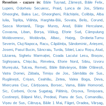
Revelion - cazare in:
Băile Tușnad
,
Zărnești
,
Băile Felix
,
Lupeni
,
Odorheiu Secuiesc
,
Praid
,
Lunca de Jos
,
Sfântu
Gheorghe
,
Balea Lac
,
Gheorgheni
,
Răchițele
,
Colibița
,
Alba
Iulia
,
Toplița
,
Vlăhița
,
Harghita-Băi
,
Sovata
,
Beliș
,
Corund
,
Sasca Montană
,
Târgu Mureș
,
Arad
,
Băile Herculane
,
Covasna
,
Liban
,
Borșa
,
Văliug
,
Eforie Sud
,
Câmpulung
Moldovenesc
,
Moldovița
,
Albac
,
Hațeg
,
Drobeta-Turnu
Severin
,
Cluj-Napoca
,
Racu
,
Căpâlnița
,
Sândominic
,
Arieșeni
,
Joseni
,
Pasul Bucin
,
Sâncraiu
,
Turda
,
Sibiel
,
Lacu Roșu
,
Aiud
,
Lăzarea
,
Sighetu Marmației
,
Coada Lacului Lesu
,
Brașov
,
Sighișoara
,
Chișcău
,
Rimetea
,
Eforie Nord
,
Sibiu
,
Izvoru
Mureșului
,
Tulcea
,
Remeți
,
Băile Bálványos
,
Băile Olănești
,
Vatra Dornei
,
Zăbala
,
Timișu de Jos
,
Sâmbăta de Sus
,
Rugănești
,
Crișan
,
Ceahlău
,
Zetea
,
Valea Boga
,
Deva
,
Miercurea Ciuc
,
Cârțișoara
,
Borsec
,
Vama
,
Băile Homorod
,
Sic
,
Corbeni
,
Ocna Șugatag
,
Păltiniș
,
Orșova
,
Timișoara
,
Costinești
,
Bățanii Mici
,
Predeal
,
Pianu de Sus
,
Comandău
,
Vișeu de Sus
,
Cătrușa
,
Băile 1 Mai
,
Făget
,
Oradea
,
Vărșag
,