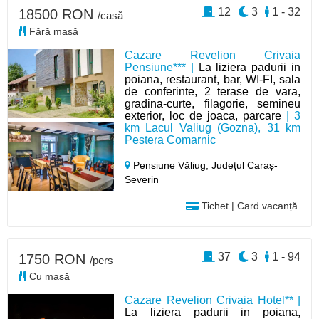
12
3
1 - 32
18500 RON
/casă
Fără masă
Cazare Revelion Crivaia
Pensiune*** |
La liziera padurii in
poiana, restaurant, bar, WI-FI, sala
de conferinte, 2 terase de vara,
gradina-curte, filagorie, semineu
exterior, loc de joaca, parcare
| 3
km Lacul Valiug (Gozna), 31 km
Pestera Comarnic
Pensiune Văliug,
Județul Caraș-
Severin
Tichet | Card vacanță
37
3
1 - 94
1750 RON
/pers
Cu masă
Cazare Revelion Crivaia Hotel** |
La liziera padurii in poiana,