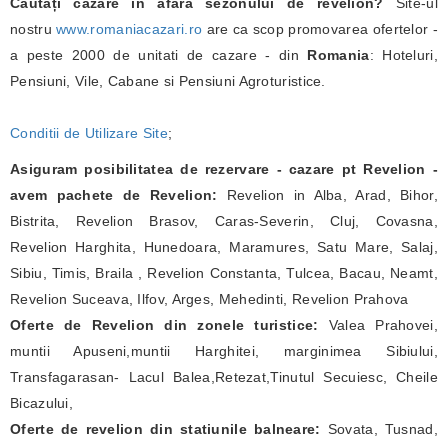
Căutați cazare în afara sezonului de revelion?
Site-ul
nostru
www.romaniacazari.ro
are ca scop promovarea ofertelor -
a peste 2000 de unitati de cazare - din
Romania
: Hoteluri,
Pensiuni, Vile, Cabane si Pensiuni Agroturistice.
Conditii de Utilizare Site
;
Asiguram posibilitatea de rezervare - cazare pt Revelion -
avem pachete de Revelion:
Revelion in Alba, Arad, Bihor,
Bistrita, Revelion Brasov, Caras-Severin, Cluj, Covasna,
Revelion Harghita, Hunedoara, Maramures, Satu Mare, Salaj,
Sibiu, Timis, Braila , Revelion Constanta, Tulcea, Bacau, Neamt,
Revelion Suceava, Ilfov, Arges, Mehedinti, Revelion Prahova
Oferte de Revelion din zonele turistice:
Valea Prahovei,
muntii Apuseni,muntii Harghitei, marginimea Sibiului,
Transfagarasan- Lacul Balea,Retezat,Tinutul Secuiesc, Cheile
Bicazului,
Oferte de revelion din statiunile balneare:
Sovata, Tusnad,