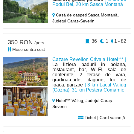
Podul Bei, 20 km Sasca Montană
Casă de oaspeți Sasca Montană,
Județul Caraș-Severin
36
1
1 - 82
350 RON
/pers
Mese contra cost
Cazare Revelion Crivaia Hotel*** |
La liziera padurii in poiana,
restaurant, bar, WI-FI, sala de
conferinte, 2 terase de vara,
gradina-curte, filagorie, loc de
joaca, parcare
| 3 km Lacul Valiug
(Gozna), 31 km Pestera Comarnic
Hotel*** Văliug,
Județul Caraș-
Severin
Tichet | Card vacanță