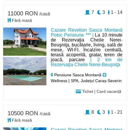
7
3
1 - 14
11000 RON
/casă
Fără masă
Cazare Revelion Sasca Montană
Potoc Pensiune *** |
La 10 minute
de Rezervaţia Cheile Nerei-
Beuşniţa, bucătarie, living, sală de
mese, WI-FI. încalzire centrală,
terasă acoperită, gratar, teren de
joacă, parcare
| 2 km de
Rezervaţia Cheile Nerei-Beuşniţa
Pensiune Sasca Montană
Wellness | SPA, Județul Caraș-Severin
Tichet | Card vacanță
8
3
1 - 21
10500 RON
/casă
Fără masă
Cazare Revelion Sasca Montana