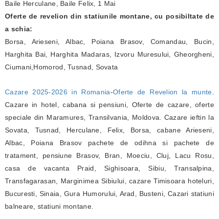
Baile Herculane, Baile Felix, 1 Mai
Oferte de revelion din statiunile montane, cu posibiltate de
a schia:
Borsa, Arieseni, Albac, Poiana Brasov, Comandau, Bucin,
Harghita Bai, Harghita Madaras, Izvoru Muresului, Gheorgheni,
Ciumani,Homorod, Tusnad, Sovata
Cazare 2025-2026 in Romania
-
Oferte de Revelion la munte
.
Cazare in hotel, cabana si pensiuni, Oferte de cazare, oferte
speciale din Maramures, Transilvania, Moldova. Cazare ieftin la
Sovata, Tusnad, Herculane, Felix, Borsa, cabane Arieseni,
Albac, Poiana Brasov pachete de odihna si pachete de
tratament, pensiune Brasov, Bran, Moeciu, Cluj, Lacu Rosu,
casa de vacanta Praid, Sighisoara, Sibiu, Transalpina,
Transfagarasan, Marginimea Sibiului, cazare Timisoara hoteluri,
Bucuresti, Sinaia, Gura Humorului, Arad, Busteni, Cazari statiuni
balneare, statiuni montane.