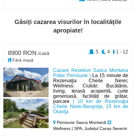
Găsiți cazarea visurilor în localitățile
apropiate!
5
4
1 - 12
8900 RON
/casă
Fără masă
Cazare Revelion Sasca Montana
Potoc Pensiune |
La 15 minute de
Rezervaţia Cheile Nerei;
Wellness: Ciubăr; Bucătărie,
living, terasă acoperită, curte
generoasă, facilități de grătar,
parcare
| 10 km de Rezervaţia
Cheile Nerei-Beuşniţa, 15 km de
Oraviţa
Pensiune Sasca Montană
Wellness | SPA, Județul Caraș-Severin