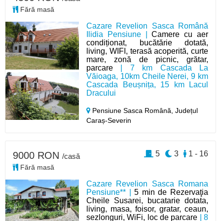
Fără masă
Cazare Revelion Sasca Română
Ilidia Pensiune |
Camere cu aer
condiționat, bucătărie dotată,
living, WIFI, terasă acoperită, curte
mare, zonă de picnic, grătar,
parcare
| 7 km Cascada La
Văioaga, 10km Cheile Nerei, 9 km
Cascada Beușnița, 15 km Lacul
Dracului
Pensiune Sasca Română,
Județul
Caraș-Severin
5
3
1 - 16
9000 RON
/casă
Fără masă
Cazare Revelion Sasca Romana
Pensiune** |
5 min de Rezervaţia
Cheile Susarei, bucatarie dotata,
living, masa, foisor, gratar, ceaun,
sezlonguri, WiFi, loc de parcare
| 8