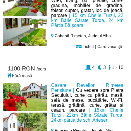
WIFI, living, băi private, curte-
gradina, mobilier de gradina,
foisor, cuptor, gratar, loc de joacă,
parcare
| 15 km Cheile Turzii, 22
km Băile Sărate Turda, 24 km
Pârtia Băișoara
Cabană Rimetea,
Județul Alba
Tichet | Card vacanță
4
3
1 - 10
1100 RON
/pers
Fără masă
Cazare Revelion Rimetea
Pensiune |
Cu vedere spre Piatra
Secuiului, curte cu pârâu, masă,
sală de mese, bucătărie, Wi-Fi,
terasă, grădină, curte, grătar și
ceaun, parcare
| 15km Cheile
Turzii, 22km Băile Sărate Turda,
24km pârtia de schi Arieșeni
Pensiune Rimetea,
Județul Alba