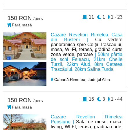
11
1
1 - 23
150 RON
/pers
Fără masă
Cazare Revelion Rimetea Casa
din Busteni |
Cu vedere
panoramică spre Colții Trascăului,
masa, WI-FI, terasă, grădină curte
zona verde, parcare
| 50km pârtia
de schi Feleacu, 21km Cheile
Turzii, 22km Aiud, 8km Cetatea
Trascăului, 28km Salina Turda
Cabană Rimetea,
Județul Alba
16
3
1 - 44
150 RON
/pers
Fără masă
Cazare Revelion Rimetea
Pensiune |
Sala de mese, masa,
living, WI-FI, terasa, gradina-curte,