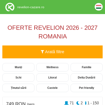
revelion-cazare.ro
OFERTE REVELION 2026 - 2027
ROMANIA
Arată filtre
Munți
Wellness
Familie
Schi
Litoral
Delta Dunării
Ținutul sării
Castele
Pet friendly
71
2
1 - 150
749 RON
/pers