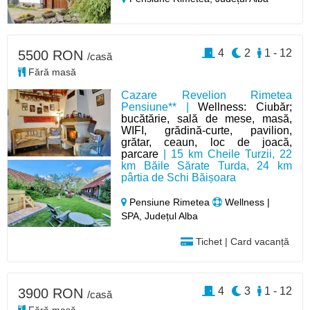
4
2
1 - 12
5500 RON
/casă
Fără masă
Cazare Revelion Rimetea
Pensiune** |
Wellness: Ciubăr;
bucătărie, sală de mese, masă,
WIFI, grădină-curte, pavilion,
grătar, ceaun, loc de joacă,
parcare
| 15 km Cheile Turzii, 22
km Băile Sărate Turda, 24 km
pârtia de Schi Băișoara
Pensiune Rimetea
Wellness |
SPA, Județul Alba
Tichet | Card vacanță
4
3
1 - 12
3900 RON
/casă
Fără masă