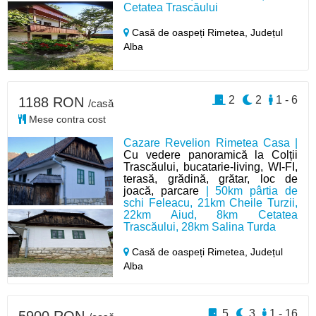
Cetatea Trascăului
Casă de oaspeți Rimetea,
Județul
Alba
2
2
1 - 6
1188 RON
/casă
Mese contra cost
Cazare Revelion Rimetea Casa |
Cu vedere panoramică la Colții
Trascăului, bucatarie-living, WI-FI,
terasă, grădină, grătar, loc de
joacă, parcare
| 50km pârtia de
schi Feleacu, 21km Cheile Turzii,
22km Aiud, 8km Cetatea
Trascăului, 28km Salina Turda
Casă de oaspeți Rimetea,
Județul
Alba
5
3
1 - 16
5900 RON