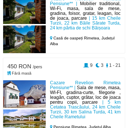
Pensiune** |
Mobilier traditional,
Wi-Fi, masa, sala de mese,
gradina, foisor, gratar, leagan, loc
de joaca, parcare
| 15 km Cheile
Turzii, 22 km Băile Sărate Turda,
24 km pârtia de schi Băișoara
Casă de oaspeți Rimetea,
Județul
Alba
9
3
1 - 21
450 RON
/pers
Fără masă
Cazare Revelion Rimetea
Pensiune** |
Sala de mese, masa,
WI-FI, gradina-curte, filegorie ,
leagăn, cuptor, grătar, loc de joaca
pentru copii, parcare
| 5 km
Cetatea Trascăului, 24 km Cheile
Turzii, 30 km Salina Turda, 41 km
Cheile Rametului
Pensiune Rimetea,
Județul Alba