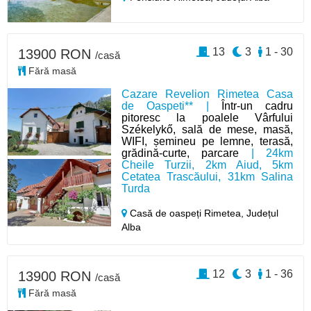
13
3
1 - 30
13900 RON
/casă
Fără masă
Cazare Revelion Rimetea Casa
de Oaspeti** |
Într-un cadru
pitoresc la poalele Vârfului
Székelykő, sală de mese, masă,
WIFI, șemineu pe lemne, terasă,
grădină-curte, parcare
| 24km
Cheile Turzii, 2km Aiud, 5km
Cetatea Trascăului, 31km Salina
Turda
Casă de oaspeți Rimetea,
Județul
Alba
12
3
1 - 36
13900 RON
/casă
Fără masă