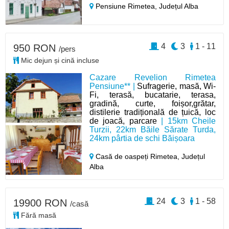
Pensiune Rimetea,
Județul Alba
4
3
1 - 11
950 RON
/pers
Mic dejun și cină incluse
Cazare Revelion Rimetea
Pensiune** |
Sufragerie, masă, Wi-
Fi, terasă, bucatarie, terasa,
gradină, curte, foișor,grătar,
distilerie tradițională de țuică, loc
de joacă, parcare
| 15km Cheile
Turzii, 22km Băile Sărate Turda,
24km pârtia de schi Băișoara
Casă de oaspeți Rimetea,
Județul
Alba
24
3
1 - 58
19900 RON
/casă
Fără masă