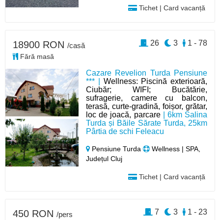
Tichet | Card vacanță
26
3
1 - 78
18900 RON
/casă
Fără masă
Cazare Revelion Turda Pensiune
*** |
Wellness: Piscină exterioară,
Ciubăr; WIFI; Bucătărie,
sufragerie, camere cu balcon,
terasă, curte-gradină, foișor, grătar,
loc de joacă, parcare
| 6km Salina
Turda și Băile Sărate Turda, 25km
Pârtia de schi Feleacu
Pensiune Turda
Wellness | SPA,
Județul Cluj
Tichet | Card vacanță
7
3
1 - 23
450 RON
/pers