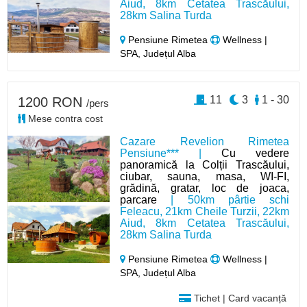
Aiud, 8km Cetatea Trascăului,
28km Salina Turda
Pensiune Rimetea
Wellness |
SPA, Județul Alba
11
3
1 - 30
1200 RON
/pers
Mese contra cost
Cazare Revelion Rimetea
Pensiune*** |
Cu vedere
panoramică la Colții Trascăului,
ciubar, sauna, masa, WI-FI,
grădină, gratar, loc de joaca,
parcare
| 50km pârtie schi
Feleacu, 21km Cheile Turzii, 22km
Aiud, 8km Cetatea Trascăului,
28km Salina Turda
Pensiune Rimetea
Wellness |
SPA, Județul Alba
Tichet | Card vacanță