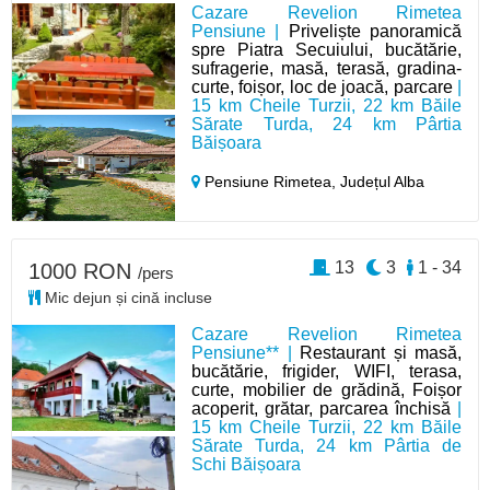
Cazare Revelion Rimetea
Pensiune |
Priveliște panoramică
spre Piatra Secuiului, bucătărie,
sufragerie, masă, terasă, gradina-
curte, foișor, loc de joacă, parcare
|
15 km Cheile Turzii, 22 km Băile
Sărate Turda, 24 km Pârtia
Băișoara
Pensiune Rimetea,
Județul Alba
13
3
1 - 34
1000 RON
/pers
Mic dejun și cină incluse
Cazare Revelion Rimetea
Pensiune** |
Restaurant și masă,
bucătărie, frigider, WIFI, terasa,
curte, mobilier de grădină, Foișor
acoperit, grătar, parcarea închisă
|
15 km Cheile Turzii, 22 km Băile
Sărate Turda, 24 km Pârtia de
Schi Băișoara