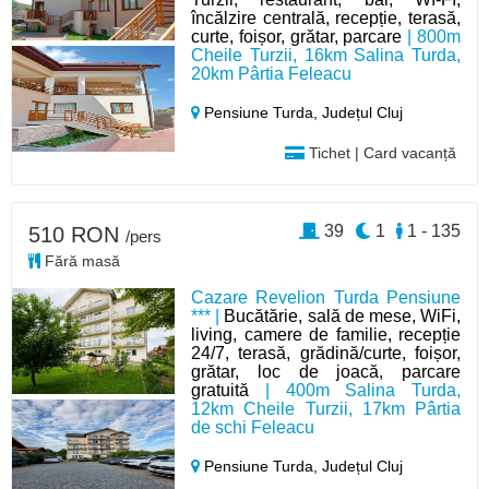
încălzire centrală, recepție, terasă,
curte, foișor, grătar, parcare
| 800m
Cheile Turzii, 16km Salina Turda,
20km Pârtia Feleacu
Pensiune Turda,
Județul Cluj
Tichet | Card vacanță
39
1
1 - 135
510 RON
/pers
Fără masă
Cazare Revelion Turda Pensiune
*** |
Bucătărie, sală de mese, WiFi,
living, camere de familie, recepție
24/7, terasă, grădină/curte, foișor,
grătar, loc de joacă, parcare
gratuită
| 400m Salina Turda,
12km Cheile Turzii, 17km Pârtia
de schi Feleacu
Pensiune Turda,
Județul Cluj