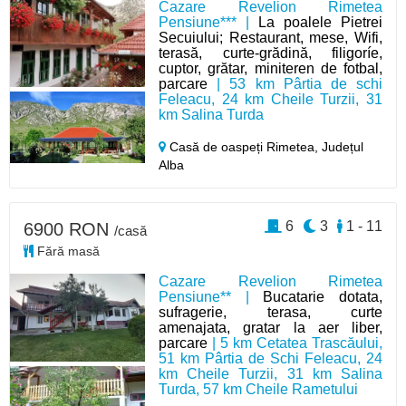
Cazare Revelion Rimetea
Pensiune*** |
La poalele Pietrei
Secuiului; Restaurant, mese, Wifi,
terasă, curte-grădină, filigoríe,
cuptor, grătar, miniteren de fotbal,
parcare
| 53 km Pârtia de schi
Feleacu, 24 km Cheile Turzii, 31
km Salina Turda
Casă de oaspeți Rimetea,
Județul
Alba
6
3
1 - 11
6900 RON
/casă
Fără masă
Cazare Revelion Rimetea
Pensiune** |
Bucatarie dotata,
sufragerie, terasa, curte
amenajata, gratar la aer liber,
parcare
| 5 km Cetatea Trascăului,
51 km Pârtia de Schi Feleacu, 24
km Cheile Turzii, 31 km Salina
Turda, 57 km Cheile Rametului