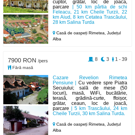
cuptor, grătar, loc de joaca,
parcare
| 50 km pârtia de schi
Feleacu, 21 km Cheile Turzii, 22
km Aiud, 8 km Cetatea Trascăului,
28 km Salina Turda
Casă de oaspeți Rimetea,
Județul
Alba
8
3
1 - 39
7900 RON
/pers
Fără masă
Cazare Revelion Rimetea
Pensiune |
Cu vedere spre Piatra
Secuiului; sală de mese (50
locuri), masă, WiFi, bucătărie,
terasă, grădină-curte, ffoișor,
grătar, ceaun, loc de joacă,
parcare
| 5 km Trascăului, 24 km
Cheile Turzii, 30 km Salina Turda.
Casă de oaspeți Rimetea,
Județul
Alba