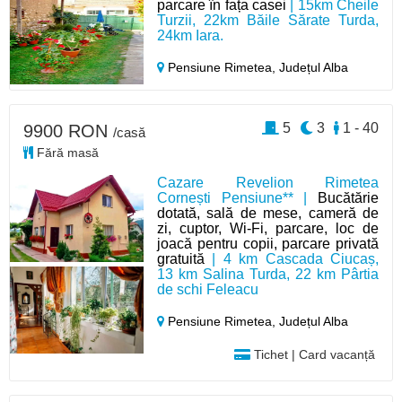
parcare în fața casei
| 15km Cheile
Turzii, 22km Băile Sărate Turda,
24km Iara.
Pensiune Rimetea,
Județul Alba
5
3
1 - 40
9900 RON
/casă
Fără masă
Cazare Revelion Rimetea
Cornești Pensiune** |
Bucătărie
dotată, sală de mese, cameră de
zi, cuptor, Wi-Fi, parcare, loc de
joacă pentru copii, parcare privată
gratuită
| 4 km Cascada Ciucaș,
13 km Salina Turda, 22 km Pârtia
de schi Feleacu
Pensiune Rimetea,
Județul Alba
Tichet | Card vacanță