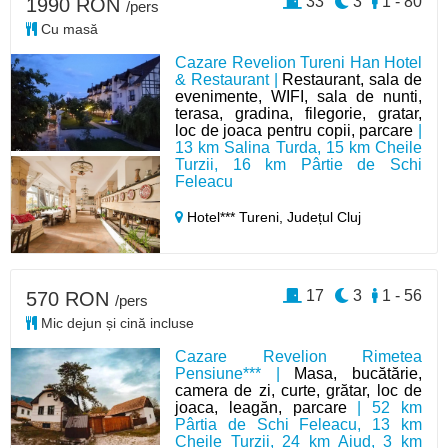
33
3
1 - 80
1990 RON
/pers
Cu masă
Cazare Revelion Tureni Han Hotel
& Restaurant |
Restaurant, sala de
evenimente, WIFI, sala de nunti,
terasa, gradina, filegorie, gratar,
loc de joaca pentru copii, parcare
|
13 km Salina Turda, 15 km Cheile
Turzii, 16 km Pârtie de Schi
Feleacu
Hotel*** Tureni,
Județul Cluj
17
3
1 - 56
570 RON
/pers
Mic dejun și cină incluse
Cazare Revelion Rimetea
Pensiune*** |
Masa, bucătărie,
camera de zi, curte, grătar, loc de
joaca, leagăn, parcare
| 52 km
Pârtia de Schi Feleacu, 13 km
Cheile Turzii, 24 km Aiud, 3 km