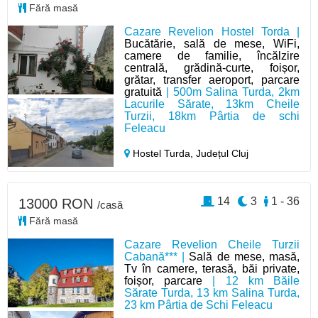
Fără masă
Cazare Revelion Hostel Torda |
Bucătărie, sală de mese, WiFi,
camere de familie, încălzire
centrală, grădină-curte, foișor,
grătar, transfer aeroport, parcare
gratuită
| 500m Salina Turda, 2km
Lacurile Sărate, 13km Cheile
Turzii, 18km Pârtia de schi
Feleacu
Hostel Turda,
Județul Cluj
14
3
1 - 36
13000 RON
/casă
Fără masă
Cazare Revelion Cheile Turzii
Cabană*** |
Sală de mese, masă,
Tv în camere, terasă, băi private,
foișor, parcare
| 12 km Băile
Sărate Turda, 13 km Salina Turda,
23 km Pârtia de Schi Feleacu