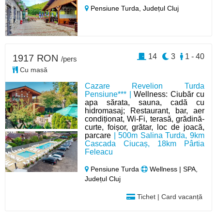
Pensiune Turda,
Județul Cluj
14
3
1 - 40
1917 RON
/pers
Cu masă
Cazare Revelion Turda
Pensiune*** |
Wellness: Ciubăr cu
apa sărata, sauna, cadă cu
hidromasaj; Restaurant, bar, aer
condiționat, Wi-Fi, terasă, grădină-
curte, foișor, grătar, loc de joacă,
parcare
| 500m Salina Turda, 9km
Cascada Ciucaș, 18km Pârtia
Feleacu
Pensiune Turda
Wellness | SPA,
Județul Cluj
Tichet | Card vacanță