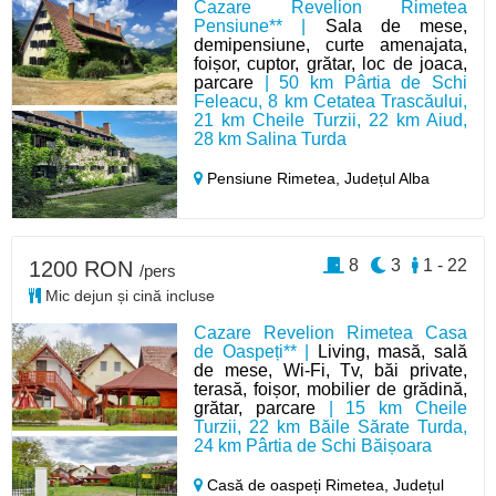
Cazare Revelion Rimetea
Pensiune** |
Sala de mese,
demipensiune, curte amenajata,
foișor, cuptor, grătar, loc de joaca,
parcare
| 50 km Pârtia de Schi
Feleacu, 8 km Cetatea Trascăului,
21 km Cheile Turzii, 22 km Aiud,
28 km Salina Turda
Pensiune Rimetea,
Județul Alba
8
3
1 - 22
1200 RON
/pers
Mic dejun și cină incluse
Cazare Revelion Rimetea Casa
de Oaspeți** |
Living, masă, sală
de mese, Wi-Fi, Tv, băi private,
terasă, foișor, mobilier de grădină,
grătar, parcare
| 15 km Cheile
Turzii, 22 km Băile Sărate Turda,
24 km Pârtia de Schi Băișoara
Casă de oaspeți Rimetea,
Județul