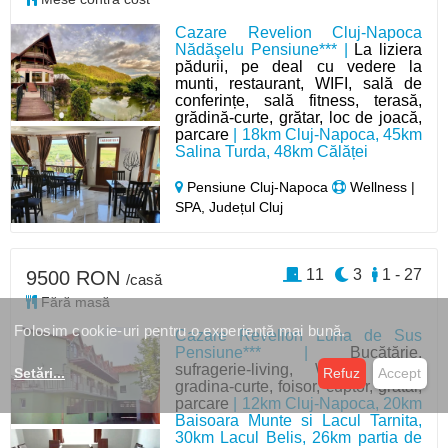
Cazare Revelion Cluj-Napoca
Nădăşelu Pensiune*** |
La liziera
pădurii, pe deal cu vedere la
munti, restaurant, WIFI, sală de
conferințe, sală fitness, terasă,
grădină-curte, grătar, loc de joacă,
parcare
| 18km Cluj-Napoca, 45km
Salina Turda, 48km Călăței
Pensiune Cluj-Napoca
Wellness |
SPA, Județul Cluj
11
3
1 - 27
9500 RON
/casă
Fără masă
Folosim cookie-uri pentru o experiență mai bună.
Cazare Revelion Luna de Sus
Pensiune*** |
Bucătărie,
sufragerie-living, WIFI, terasă,
Setări
...
Refuz
Accept
gradina-curte, foisor, cuptor, grătar,
parcare
| 12km Cluj-Napoca, 20km
Baisoara Munte si Lacul Tarnita,
30km Lacul Belis, 26km partia de