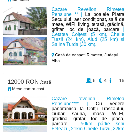
Cazare Revelion Rimetea
Pensiune ** |
La poalele Piatra
Secuiului, aer condiționat, sală de
mese, WiFi, living, terasă, grădină,
grătar, loc de joacă, parcare
|
Cetatea Colțești (5 km), Cheile
Turzii (24 km), Aiud (25 km) și
Salina Turda (30 km).
Casă de oaspeți Rimetea,
Județul
Alba
6
4
1 - 16
12000 RON
/casă
Mese contra cost
Cazare revelion Rimetea
Pensiune**** |
Cu vedere
panoramică la Colții Trascăului,
ciubar, sauna, masa, WI-FI,
grădină, gratar, loc de joaca,
parcare
| 50km pârtie schi
Feleacu, 21km Cheile Turzii, 22km