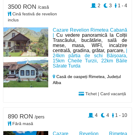
2
3
1 - 4
3500 RON
/casă
Cină festivă de revelion
inclus
Cazare Revelion Rimetea Cabană
|
Cu vedere panoramică la Colții
Trascăului, bucătărie, sală de
mese, masa, WIFI, incalzire
centrală, gradina, grătar, parcare,
|
24km pârtia de schi Băișoara,
15km Cheile Turzii, 22km Băile
Sărate Turda
Casă de oaspeți Rimetea,
Județul
Alba
Tichet | Card vacanță
4
4
1 - 10
890 RON
/pers
Fără masă
Cazare Revelion Rimetea