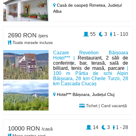
Casă de oaspeți Rimetea,
Județul
Alba
55
3
1 - 110
2690 RON
/pers
Toate mesele incluse
Cazare Revelion Băișoara
Hotel*** |
Restaurant, 2 săli de
conferințe, bar, terasă, sală de
billiard, tenis de masă, parcare
|
100 m Pârtia de schi Alpin
Băişoara, 28 km Cheile Turzii, 28
km Cascada Ciucaș
Hotel*** Băișoara,
Județul Cluj
Tichet | Card vacanță
14
3
1 - 28
10000 RON
/casă
Mese contra cost