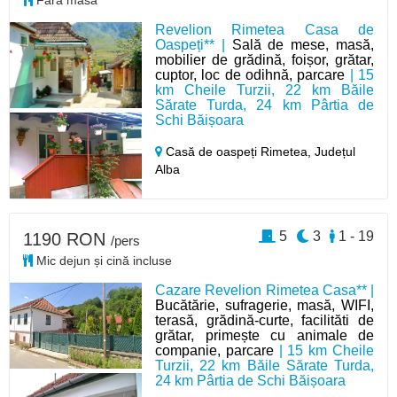
Revelion Rimetea Casa de
Oaspeți** |
Sală de mese, masă,
mobilier de grădină, foișor, grătar,
cuptor, loc de odihnă, parcare
| 15
km Cheile Turzii, 22 km Băile
Sărate Turda, 24 km Pârtia de
Schi Băișoara
Casă de oaspeți Rimetea,
Județul
Alba
5
3
1 - 19
1190 RON
/pers
Mic dejun și cină incluse
Cazare Revelion Rimetea Casa** |
Bucătărie, sufragerie, masă, WIFI,
terasă, grădină-curte, facilităti de
grătar, primește cu animale de
companie, parcare
| 15 km Cheile
Turzii, 22 km Băile Sărate Turda,
24 km Pârtia de Schi Băișoara