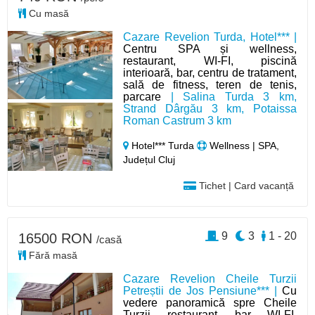
Cu masă
Cazare Revelion Turda, Hotel*** |
Centru SPA și wellness,
restaurant, WI-FI, piscină
interioară, bar, centru de tratament,
sală de fitness, teren de tenis,
parcare
| Salina Turda 3 km,
Strand Dârgău 3 km, Potaissa
Roman Castrum 3 km
Hotel*** Turda
Wellness | SPA,
Județul Cluj
Tichet | Card vacanță
9
3
1 - 20
16500 RON
/casă
Fără masă
Cazare Revelion Cheile Turzii
Petreștii de Jos Pensiune*** |
Cu
vedere panoramică spre Cheile
Turzii, restaurant, bar, WI-FI,