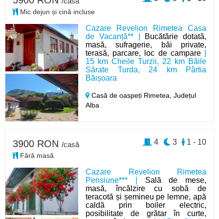
/casă
Mic dejun și cină incluse
Cazare Revelion Rimetea Casa
de Vacanță** |
Bucătărie dotată,
masă, sufragerie, băi private,
terasă, parcare, loc de campare
|
15 km Cheile Turzii, 22 km Băile
Sărate Turda, 24 km Pârtia
Băișoara
Casă de oaspeți Rimetea,
Județul
Alba
4
3
1 - 10
3900 RON
/casă
Fără masă
Cazare Revelion Rimetea
Pensiune*** |
Sală de mese,
masă, încălzire cu sobă de
teracotă și șemineu pe lemne, apă
caldă prin boiler electric,
posibilitate de grătar în curte,