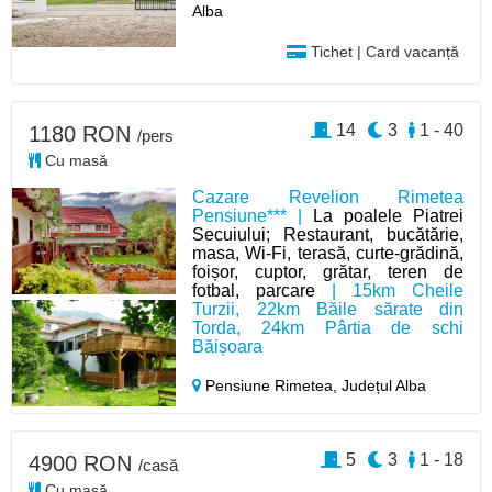
Alba
Tichet | Card vacanță
14
3
1 - 40
1180 RON
/pers
Cu masă
Cazare Revelion Rimetea
Pensiune*** |
La poalele Piatrei
Secuiului; Restaurant, bucătărie,
masa, Wi‑Fi, terasă, curte‑grădină,
foișor, cuptor, grătar, teren de
fotbal, parcare
| 15km Cheile
Turzii, 22km Băile sărate din
Torda, 24km Pârtia de schi
Băișoara
Pensiune Rimetea,
Județul Alba
5
3
1 - 18
4900 RON
/casă
Cu masă