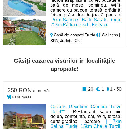
hidromasaj, râu în curte, bucătărie,
sală de mese, șemineu, WiFi,
camere cu balcon, terasă, grădină,
foișor, grătar, loc de joacă, parcare
| 5km Salina și Băile Sărate Turda,
25km Pârtia de schi Feleacu
Casă de oaspeți Turda
Wellness |
SPA, Județul Cluj
Găsiți cazarea visurilor în localitățile
apropiate!
20
1
1 - 50
250 RON
/cameră
Fără masă
Cazare Revelion Câmpia Turzii
Hotel** |
Restaurant, salon mic
dejun, conferința, bar, Wifi, terasa,
curte-gradina, parcare
| 7km
Salina Turda, 15km Cheile Turzii,