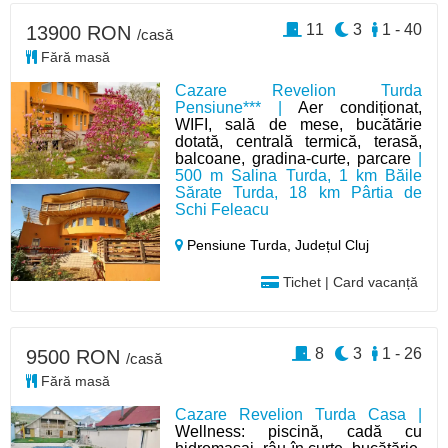
11
3
1 - 40
13900 RON
/casă
Fără masă
Cazare Revelion Turda
Pensiune*** |
Aer condiționat,
WIFI, sală de mese, bucătărie
dotată, centrală termică, terasă,
balcoane, gradina-curte, parcare
|
500 m Salina Turda, 1 km Băile
Sărate Turda, 18 km Pârtia de
Schi Feleacu
Pensiune Turda,
Județul Cluj
Tichet | Card vacanță
8
3
1 - 26
9500 RON
/casă
Fără masă
Cazare Revelion Turda Casa |
Wellness: piscină, cadă cu