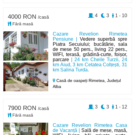
4
3
1 - 10
4000 RON
/casă
Fără masă
Cazare Revelion Rimetea
Pensiune |
Vedere superbă spre
Piatra Secuiului; bucătărie, sala
de mese 50 pers., living 22 pers.,
WIFI, terasă, grădină-curte, foișor,
parcare
| 24 km Cheile Turzii, 24
km Aiud, 3 km Cetatea Colțești, 31
km Salina Turda.
Casă de oaspeți Rimetea,
Județul
Alba
3
3
1 - 12
7900 RON
/casă
Fără masă
Cazare Revelion Rimetea Casa
de Vacanță |
Sală de mese, masă,