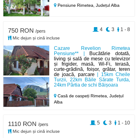
Pensiune Rimetea,
Județul Alba
4
3
1 - 8
750 RON
/pers
Mic dejun și cină incluse
Cazare Revelion Rimetea
Pensiune** |
Bucătărie dotată,
living și sală de mese cu televizor
și frigider, masă, Wi-Fi, terasă,
curte-grădină, foișor, grătar, teren
de joacă, parcare
| 15km Cheile
Turzii, 22km Băile Sărate Turda,
24km Pârtia de schi Băișoara
Casă de oaspeți Rimetea,
Județul
Alba
5
3
1 - 10
1110 RON
/pers
Mic dejun și cină incluse