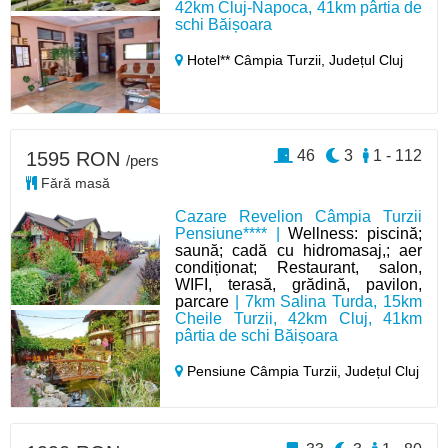
42km Cluj-Napoca, 41km pârtia de
schi Băișoara
Hotel** Câmpia Turzii,
Județul Cluj
46
3
1 - 112
1595 RON
/pers
Fără masă
Cazare Revelion Câmpia Turzii
Pensiune**** |
Wellness: piscină;
saună; cadă cu hidromasaj,; aer
condiționat; Restaurant, salon,
WIFI, terasă, grădină, pavilon,
parcare
| 7km Salina Turda, 15km
Cheile Turzii, 42km Cluj, 41km
pârtia de schi Băișoara
Pensiune Câmpia Turzii,
Județul Cluj