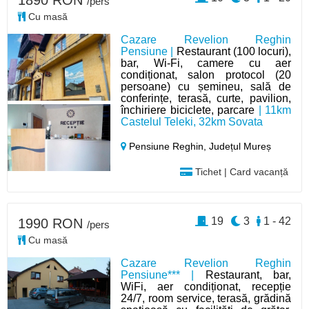
1890 RON
/pers
Cu masă
Cazare Revelion Reghin
Pensiune |
Restaurant (100 locuri),
bar, Wi-Fi, camere cu aer
condiționat, salon protocol (20
persoane) cu șemineu, sală de
conferințe, terasă, curte, pavilion,
închiriere biciclete, parcare
| 11km
Castelul Teleki, 32km Sovata
Pensiune Reghin,
Județul Mureș
Tichet | Card vacanță
19
3
1 - 42
1990 RON
/pers
Cu masă
Cazare Revelion Reghin
Pensiune*** |
Restaurant, bar,
WiFi, aer condiționat, recepție
24/7, room service, terasă, grădină