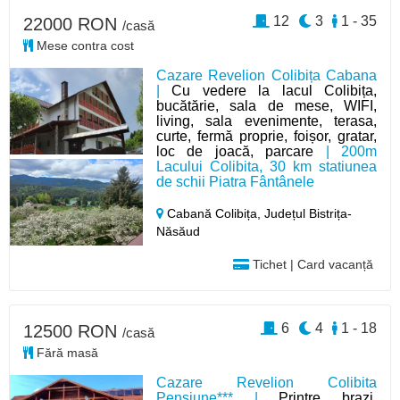
12
3
1 - 35
22000 RON
/casă
Mese contra cost
Cazare Revelion Colibița Cabana
|
Cu vedere la lacul Colibița,
bucătărie, sala de mese, WIFI,
living, sala evenimente, terasa,
curte, fermă proprie, foișor, gratar,
loc de joacă, parcare
| 200m
Lacului Colibita, 30 km statiunea
de schii Piatra Fântânele
Cabană Colibița,
Județul Bistrița-
Năsăud
Tichet | Card vacanță
6
4
1 - 18
12500 RON
/casă
Fără masă
Cazare Revelion Colibita
Pensiune*** |
Printre brazi,