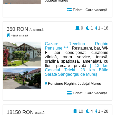
Județul Mureș
Tichet | Card vacanță
9
1
1 - 18
350 RON
/cameră
Fără masă
Cazare Revelion Reghin
Pensiune *** |
Restaurant, bar, Wi-
Fi, aer condiționat, curățenie
zilnică, room service, terasă,
grădină spațioasă, amenajată cu
flori, parcare privată
| 13 km
Castelul Teleki, 23 km Băile
Sărate Sângeorgiu de Mureș
Pensiune Reghin,
Județul Mureș
Tichet | Card vacanță
10
4
1 - 28
18150 RON
/casă