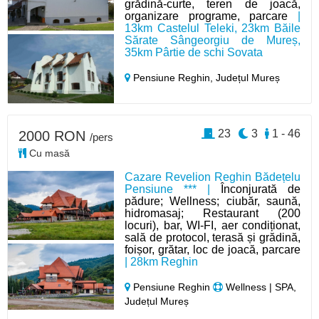
grădină-curte, teren de joacă,
organizare programe, parcare
|
13km Castelul Teleki, 23km Băile
Sărate Sângeorgiu de Mureș,
35km Pârtie de schi Sovata
Pensiune Reghin,
Județul Mureș
23
3
1 - 46
2000 RON
/pers
Cu masă
Cazare Revelion Reghin Bădețelu
Pensiune *** |
Înconjurată de
pădure; Wellness; ciubăr, saună,
hidromasaj; Restaurant (200
locuri), bar, WI-FI, aer condiționat,
sală de protocol, terasă și grădină,
foișor, grătar, loc de joacă, parcare
| 28km Reghin
Pensiune Reghin
Wellness | SPA,
Județul Mureș