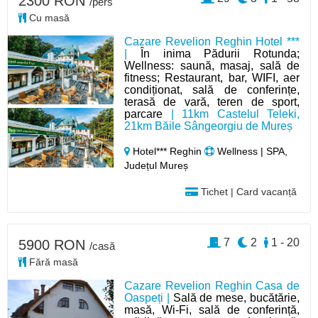
2300 RON
/pers
Cu masă
Cazare Revelion Reghin Hotel ***
|
În inima Pădurii Rotunda;
Wellness: saună, masaj, sală de
fitness; Restaurant, bar, WIFI, aer
condiționat, sală de conferințe,
terasă de vară, teren de sport,
parcare
| 11km Castelul Teleki,
21km Băile Sângeorgiu de Mureș
Hotel*** Reghin
Wellness | SPA,
Județul Mureș
Tichet | Card vacanță
7
2
1 - 20
5900 RON
/casă
Fără masă
Cazare Revelion Reghin Casa de
Oaspeți |
Sală de mese, bucătărie,
masă, Wi-Fi, sală de conferință,