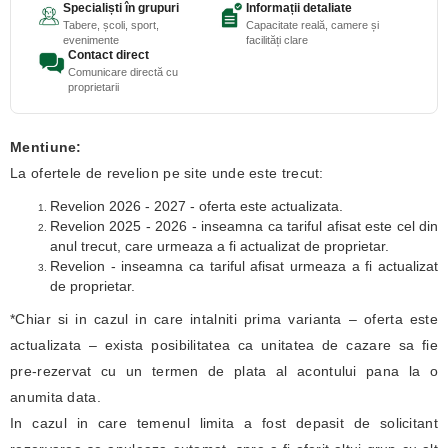
Specialiști în grupuri
Informații detaliate
Tabere, școli, sport,
Capacitate reală, camere și
evenimente
facilități clare
Contact direct
Comunicare directă cu
proprietarii
Mentiune:
La ofertele de revelion pe site unde este trecut:
Revelion 2026 - 2027 - oferta este actualizata.
Revelion 2025 - 2026 - inseamna ca tariful afisat este cel din
anul trecut, care urmeaza a fi actualizat de proprietar.
Revelion - inseamna ca tariful afisat urmeaza a fi actualizat
de proprietar.
*Chiar si in cazul in care intalniti prima varianta – oferta este
actualizata – exista posibilitatea ca unitatea de cazare sa fie
pre-rezervat cu un termen de plata al acontului pana la o
anumita data.
In cazul in care temenul limita a fost depasit de solicitant