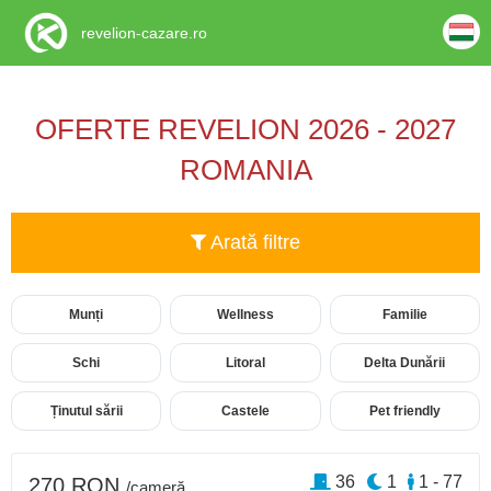
revelion-cazare.ro
OFERTE REVELION 2026 - 2027
ROMANIA
Arată filtre
Munți
Wellness
Familie
Schi
Litoral
Delta Dunării
Ținutul sării
Castele
Pet friendly
36
1
1 - 77
270 RON
/cameră