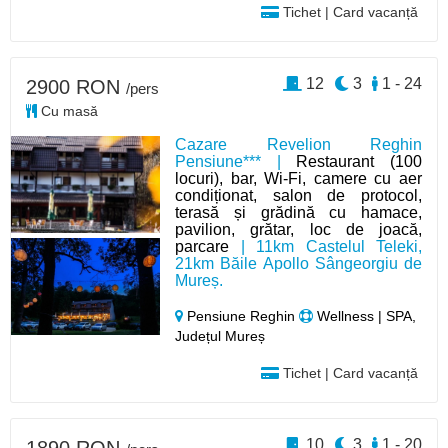
Tichet | Card vacanță
12
3
1 - 24
2900 RON
/pers
Cu masă
Cazare Revelion Reghin
Pensiune*** |
Restaurant (100
locuri), bar, Wi-Fi, camere cu aer
condiționat, salon de protocol,
terasă și grădină cu hamace,
pavilion, grătar, loc de joacă,
parcare
| 11km Castelul Teleki,
21km Băile Apollo Sângeorgiu de
Mureș.
Pensiune Reghin
Wellness | SPA,
Județul Mureș
Tichet | Card vacanță
10
3
1 - 20