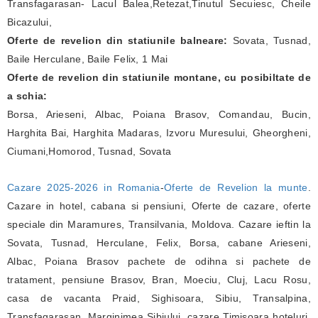
Transfagarasan- Lacul Balea,Retezat,Tinutul Secuiesc, Cheile
Bicazului,
Oferte de revelion din statiunile balneare:
Sovata, Tusnad,
Baile Herculane, Baile Felix, 1 Mai
Oferte de revelion din statiunile montane, cu posibiltate de
a schia:
Borsa, Arieseni, Albac, Poiana Brasov, Comandau, Bucin,
Harghita Bai, Harghita Madaras, Izvoru Muresului, Gheorgheni,
Ciumani,Homorod, Tusnad, Sovata
Cazare 2025-2026 in Romania
-
Oferte de Revelion la munte
.
Cazare in hotel, cabana si pensiuni, Oferte de cazare, oferte
speciale din Maramures, Transilvania, Moldova. Cazare ieftin la
Sovata, Tusnad, Herculane, Felix, Borsa, cabane Arieseni,
Albac, Poiana Brasov pachete de odihna si pachete de
tratament, pensiune Brasov, Bran, Moeciu, Cluj, Lacu Rosu,
casa de vacanta Praid, Sighisoara, Sibiu, Transalpina,
Transfagarasan, Marginimea Sibiului, cazare Timisoara hoteluri,