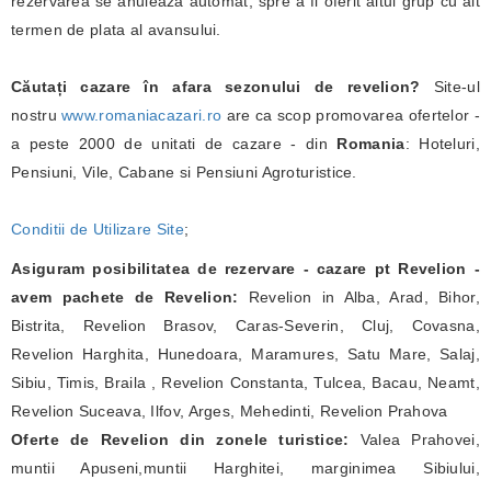
rezervarea se anuleaza automat, spre a fi oferit altui grup cu alt
termen de plata al avansului.
Căutați cazare în afara sezonului de revelion?
Site-ul
nostru
www.romaniacazari.ro
are ca scop promovarea ofertelor -
a peste 2000 de unitati de cazare - din
Romania
: Hoteluri,
Pensiuni, Vile, Cabane si Pensiuni Agroturistice.
Conditii de Utilizare Site
;
Asiguram posibilitatea de rezervare - cazare pt Revelion -
avem pachete de Revelion:
Revelion in Alba, Arad, Bihor,
Bistrita, Revelion Brasov, Caras-Severin, Cluj, Covasna,
Revelion Harghita, Hunedoara, Maramures, Satu Mare, Salaj,
Sibiu, Timis, Braila , Revelion Constanta, Tulcea, Bacau, Neamt,
Revelion Suceava, Ilfov, Arges, Mehedinti, Revelion Prahova
Oferte de Revelion din zonele turistice:
Valea Prahovei,
muntii Apuseni,muntii Harghitei, marginimea Sibiului,