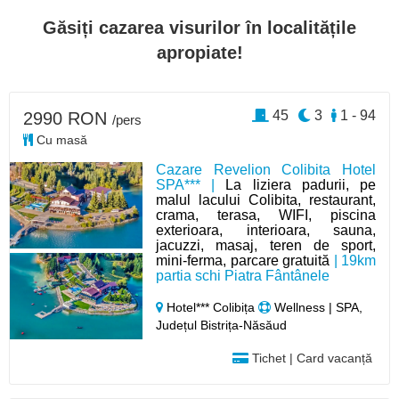
Găsiți cazarea visurilor în localitățile
apropiate!
45
3
1 - 94
2990 RON
/pers
Cu masă
Cazare Revelion Colibita Hotel
SPA*** |
La liziera padurii, pe
malul lacului Colibita, restaurant,
crama, terasa, WIFI, piscina
exterioara, interioara, sauna,
jacuzzi, masaj, teren de sport,
mini-ferma, parcare gratuită
| 19km
partia schi Piatra Fântânele
Hotel*** Colibița
Wellness | SPA,
Județul Bistrița-Năsăud
Tichet | Card vacanță