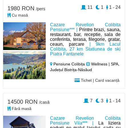
11
1
1 - 24
1980 RON
/pers
Cu masă
Cazare Revelion Colibita
Pensiune*** |
Printre brazi, sauna,
restaurant, bar, receptie, sala de
conferinta, terasa, filegorie, gratar,
ceaun, parcare
| 9km Lacul
Colibita, 27 km Statiunea de ski
Piatra Fantanele
Pensiune Colibița
Wellness | SPA,
Județul Bistrița-Năsăud
Tichet | Card vacanță
7
3
1 - 14
14500 RON
/casă
Fără masă
Cazare Revelion Colibita
Pensiune Vila*** |
La liziera
padurii pe malul lacului, cada cu