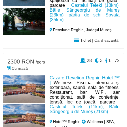
spațioasă cu facilități de grătar,
parcare
| Castelul Teleki (13km),
Băile Sângeorgiu de Mureș
(23km), pârtia de schi Sovata
(35km)
Pensiune Reghin,
Județul Mureș
Tichet | Card vacanță
28
3
1 - 72
2300 RON
/pers
Cu masă
Cazare Revelion Reghin Hotel ***
|
Wellness: Piscină interioară și
exterioară, saună, sală de fitness;
Restaurant, bar, WiFi, aer
condiționat, sală de conferințe,
terasă, loc de joacă, parcare
|
Castelul Teleki (11km), Băile
Sângeorgiu de Mureș (21km)
Hotel*** Reghin
Wellness | SPA,