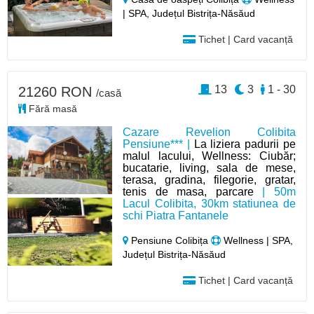
| SPA, Județul Bistrița-Năsăud
Tichet | Card vacanță
13
3
1 - 30
21260 RON
/casă
Fără masă
Cazare Revelion Colibita
Pensiune*** |
La liziera padurii pe
malul lacului, Wellness: Ciubăr;
bucatarie, living, sala de mese,
terasa, gradina, filegorie, gratar,
tenis de masa, parcare
| 50m
Lacul Colibita, 30km statiunea de
schi Piatra Fantanele
Pensiune Colibița
Wellness | SPA,
Județul Bistrița-Năsăud
Tichet | Card vacanță