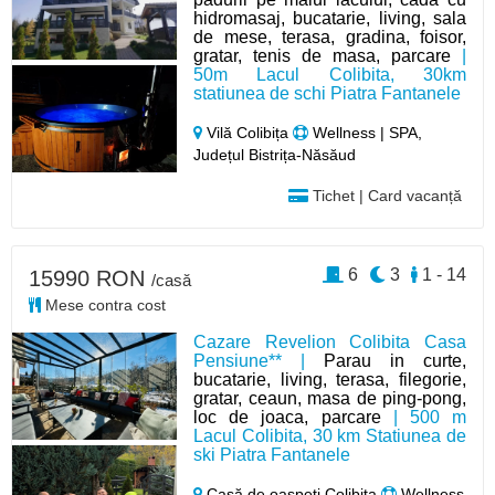
hidromasaj, bucatarie, living, sala
de mese, terasa, gradina, foisor,
gratar, tenis de masa, parcare
|
50m Lacul Colibita, 30km
statiunea de schi Piatra Fantanele
Vilă Colibița
Wellness | SPA,
Județul Bistrița-Năsăud
Tichet | Card vacanță
6
3
1 - 14
15990 RON
/casă
Mese contra cost
Cazare Revelion Colibita Casa
Pensiune** |
Parau in curte,
bucatarie, living, terasa, filegorie,
gratar, ceaun, masa de ping-pong,
loc de joaca, parcare
| 500 m
Lacul Colibita, 30 km Statiunea de
ski Piatra Fantanele
Casă de oaspeți Colibița
Wellness