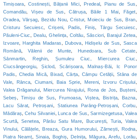
Timișoara
,
Costinești
,
Bățanii Mici
,
Predeal
,
Pianu de Sus
,
Comandău
,
Vișeu de Sus
,
Cătrușa
,
Băile 1 Mai
,
Făget
,
Oradea
,
Vărșag
,
Bezidu Nou
,
Cristur
,
Moieciu de Sus
,
Bran
,
Cristuru Secuiesc
,
Crișeni
,
Padis
,
Finiș
,
Târgu Secuiesc
,
Păuleni-Ciuc
,
Dealu
,
Ghelința
,
Coltău
,
Săsciori
,
Barajul Zetea
,
Izvoare
,
Harghita Madaras
,
Dubova
,
Hidișelu de Sus
,
Sasca
Română
,
Vălenii de Munte
,
Hunedoara
,
Sub Cetate
,
Sânmartin
,
Reghin
,
Șumuleu Ciuc, Miercurea Ciuc
,
Ciucsângeorgiu
,
Șiclod
,
Scărișoara
,
Malnaș-Băi
,
Ic Ponor
Padis
,
Chedia Mică
,
Bixad
,
Cârța
,
Câmpu Cetății
,
Stâna de
Vale
,
Rânca
,
Ciumani
,
Baia Sprie
,
Mereni
,
Izvoru Crișului
,
Valea Drăganului
,
Miercurea Nirajului
,
Rona de Jos
,
Bușteni
,
Sebeș
,
Timișu de Sus
,
Frumoasa
,
Viștea
,
Bistrița
,
Bazna
,
Lacu Sărat
,
Petroșani
,
Statiunea Parâng-Petroșani
,
Corbu
,
Mădăraș
,
Cehu Silvaniei
,
Lunca de Sus
,
Sarmizegetusa
,
Valea
Scurtă
,
Senetea
,
Pârâu Satu Mare
,
București
,
Turia
,
Valea
Vinului
,
Călățele
,
Breaza
,
Gura Humorului
,
Zărnești
,
Rodna
,
Piatra Neamț
,
Sinaia
,
Boghiș
,
Delnița
,
Măgura
,
Arefu
,
Lorău
,