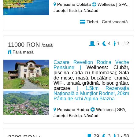
Pensiune Colibița
Wellness | SPA,
Județul Bistrița-Năsăud
Tichet | Card vacanță
5
4
1 - 12
11000 RON
/casă
Fără masă
Cazare Revelion Rodna Veche
Pensiune |
Wellness: Ciubăr,
piscină, cada cu hidromasaj; Sală
de mese, masă, bucătărie, cramă,
WIFI, terasă, grădină, foișor, grătar,
parcare
| 1.5km Rezervația
Națională a Munților Rodnei, 20km
Pârtia de schi Alpina Blazna
Pensiune Rodna
Wellness | SPA,
Județul Bistrița-Năsăud
29
3
1 - 58