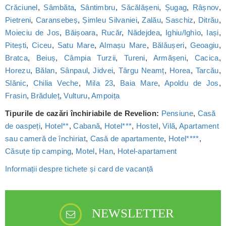
Crăciunel
,
Sâmbăta
,
Sântimbru
,
Săcălășeni
,
Șugag
,
Râșnov
,
Pietreni
,
Caransebeș
,
Șimleu Silvaniei
,
Zalău
,
Saschiz
,
Ditrău
,
Moieciu de Jos
,
Băișoara
,
Rucăr
,
Nădejdea
,
Ighiu/Ighìo
,
Iași
,
Pitești
,
Ciceu
,
Satu Mare
,
Almașu Mare
,
Bălăușeri
,
Geoagiu
,
Bratca
,
Beiuș
,
Câmpia Turzii
,
Tureni
,
Armășeni
,
Cacica
,
Horezu
,
Bălan
,
Sânpaul
,
Jidvei
,
Târgu Neamț
,
Horea
,
Tarcău
,
Slănic
,
Chilia Veche
,
Mila 23
,
Baia Mare
,
Apoldu de Jos
,
Frasin
,
Brăduleț
,
Vulturu
,
Ampoița
Tipurile de cazări închiriabile de Revelion:
Pensiune
,
Casă
de oaspeți
,
Hotel**
,
Cabană
,
Hotel***
,
Hostel
,
Vilă
,
Apartament
sau cameră de închiriat
,
Casă de apartamente
,
Hotel****
,
Căsuțe tip camping
,
Motel
,
Han
,
Hotel-apartament
Informații despre tichete și card de vacanță
NEWSLETTER