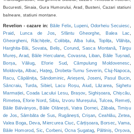
Bucuresti, Sinaia, Gura Humorului, Arad, Busteni, Cazari statiuni
balneare, statiuni montane.
Revelion - cazare in:
Băile Felix
,
Lupeni
,
Odorheiu Secuiesc
,
Praid
,
Lunca de Jos
,
Sfântu Gheorghe
,
Balea Lac
,
Gheorgheni
,
Răchițele
,
Colibița
,
Alba Iulia
,
Toplița
,
Vlăhița
,
Harghita-Băi
,
Sovata
,
Beliș
,
Corund
,
Sasca Montană
,
Târgu
Mureș
,
Arad
,
Băile Herculane
,
Covasna
,
Liban
,
Băile Tușnad
,
Borșa
,
Văliug
,
Eforie Sud
,
Câmpulung Moldovenesc
,
Moldovița
,
Albac
,
Hațeg
,
Drobeta-Turnu Severin
,
Cluj-Napoca
,
Racu
,
Căpâlnița
,
Sândominic
,
Arieșeni
,
Joseni
,
Pasul Bucin
,
Sâncraiu
,
Turda
,
Sibiel
,
Lacu Roșu
,
Aiud
,
Lăzarea
,
Sighetu
Marmației
,
Coada Lacului Lesu
,
Brașov
,
Sighișoara
,
Chișcău
,
Rimetea
,
Eforie Nord
,
Sibiu
,
Izvoru Mureșului
,
Tulcea
,
Remeți
,
Băile Bálványos
,
Băile Olănești
,
Vatra Dornei
,
Zăbala
,
Timișu
de Jos
,
Sâmbăta de Sus
,
Rugănești
,
Crișan
,
Ceahlău
,
Zetea
,
Valea Boga
,
Deva
,
Miercurea Ciuc
,
Cârțișoara
,
Borsec
,
Vama
,
Băile Homorod
,
Sic
,
Corbeni
,
Ocna Șugatag
,
Păltiniș
,
Orșova
,