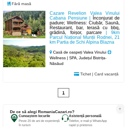
Fără masă
Cazare Revelion Valea Vinului
Cabana Pensiune |
Înconjurat de
padure; Wellness: Ciubăr, Saună,
Restaurant, bar, terasă cu bbq,
grădină, foișor, parcare
| 9km
Parcul Național Munții Rodnei, 21
km Partia de Schi Alpina Blazna
Casă de oaspeți Valea Vinului
Wellness | SPA, Județul Bistrița-
Năsăud
Tichet | Card vacanță
1
De ce să alegi RomaniaCazari.ro?
Cunoaștem locurile
Asistență personală
Peste 20 de ani de experiență
Telefon, e-mail și WhatsApp
în turism
rapid și prietenos