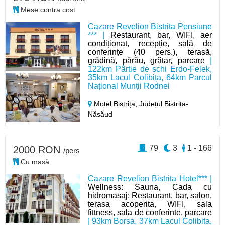
Mese contra cost
Cazare Revelion Bistrita Pensiune
*** |
Restaurant, bar, WIFI, aer
condiționat, recepție, sală de
conferințe (40 pers.), terasă,
grădină, pârâu, grătar, parcare
|
122km Pârtie de schi Erdo-Felek,
35km Lacul Colibița, 64km Parcul
Național Munții Rodnei
Motel Bistrița,
Județul Bistrița-
Năsăud
79
3
1 - 166
2000 RON
/pers
Cu masă
Cazare Revelion Bistrita Hotel*** |
Wellness: Sauna, Cada cu
hidromasaj; Restaurant, bar, salon,
terasa acoperita, WIFI, sala
fittness, sala de conferinte, parcare
| 93km Borsa, 37km Lacul Colibita,