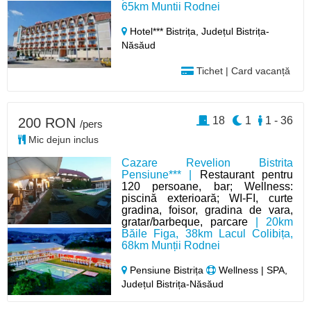
65km Muntii Rodnei
Hotel*** Bistrița,
Județul Bistrița-
Năsăud
Tichet | Card vacanță
18
1
1 - 36
200 RON
/pers
Mic dejun inclus
Cazare Revelion Bistrita
Pensiune*** |
Restaurant pentru
120 persoane, bar; Wellness:
piscină exterioară; WI-FI, curte
gradina, foisor, gradina de vara,
gratar/barbeque, parcare
| 20km
Băile Figa, 38km Lacul Colibița,
68km Munții Rodnei
Pensiune Bistrița
Wellness | SPA,
Județul Bistrița-Năsăud