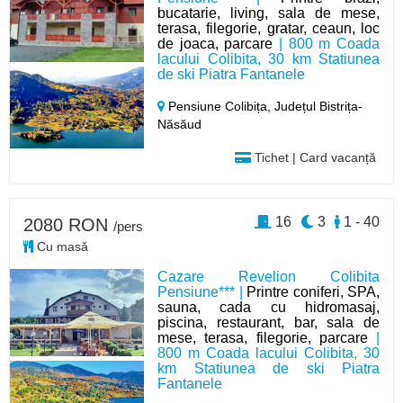
bucatarie, living, sala de mese,
terasa, filegorie, gratar, ceaun, loc
de joaca, parcare
| 800 m Coada
lacului Colibita, 30 km Statiunea
de ski Piatra Fantanele
Pensiune Colibița,
Județul Bistrița-
Năsăud
Tichet | Card vacanță
16
3
1 - 40
2080 RON
/pers
Cu masă
Cazare Revelion Colibita
Pensiune*** |
Printre coniferi, SPA,
sauna, cada cu hidromasaj,
piscina, restaurant, bar, sala de
mese, terasa, filegorie, parcare
|
800 m Coada lacului Colibita, 30
km Statiunea de ski Piatra
Fantanele