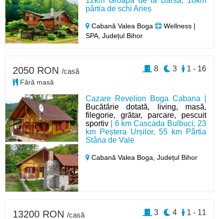
12km Groapa de la Bârsa, 10km
pârtia de schi Arieș
Cabană Valea Boga
Wellness |
SPA, Județul Bihor
8
3
1 - 16
2050 RON
/casă
Fără masă
Cazare Revelion Boga Cabana |
Bucătărie dotată, living, masă,
filegorie, grătar, parcare, pescuit
sportiv
| 6 km Cascada Bulbuci, 23
km Peștera Urșilor, 55 km Pârtia
Stâna de Vale
Cabană Valea Boga,
Județul Bihor
3
4
1 - 11
13200 RON
/casă