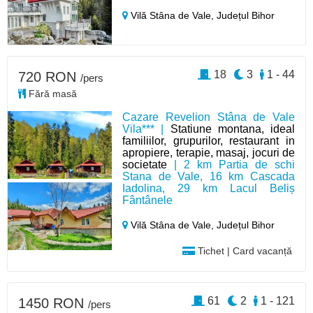
Vilă Stâna de Vale,
Județul Bihor
18
3
1 - 44
720 RON
/pers
Fără masă
Cazare Revelion Stâna de Vale
Vila*** |
Statiune montana, ideal
familiilor, grupurilor, restaurant in
apropiere, terapie, masaj, jocuri de
societate
| 2 km Partia de schi
Stana de Vale, 16 km Cascada
Iadolina, 29 km Lacul Beliș
Fântânele
Vilă Stâna de Vale,
Județul Bihor
Tichet | Card vacanță
61
2
1 - 121
1450 RON
/pers