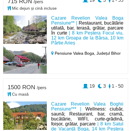
19
3
1 - 55
715 RON
/pers
Mic dejun și cină incluse
Cazare Revelion Valea Boga
Pensiune** |
Restaurant, bucătărie
utilată, bar, terasă, grătar, parcare
în curte
| 8 km Peștera Focul viu,
12 km Groapa de la Bârsa, 10 km
Pârtie Arieș
Pensiune Valea Boga,
Județul Bihor
19
3
1 - 50
1500 RON
/pers
Cu masă
Cazare Revelion Valea Boghii
Pensiune*** |
Wellness: ciubăr,
saună; Restaurant, bar, cramă,
bucătărie, WIFI, curte-grădină,
foișor, grătar, parcare
| 8 km Satul
de Vacanță Boga, 14 km Peștera