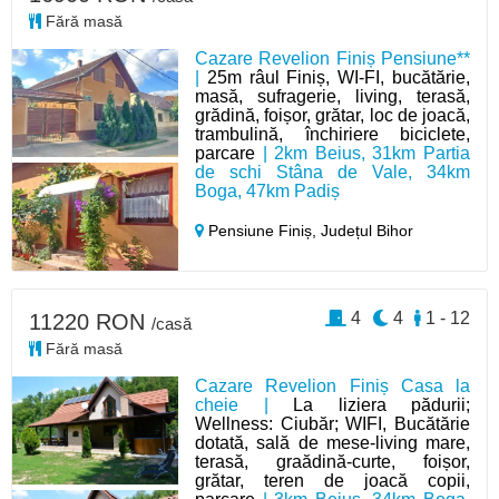
Fără masă
Cazare Revelion Finiș Pensiune**
|
25m râul Finiș, WI-FI, bucătărie,
masă, sufragerie, living, terasă,
grădină, foișor, grătar, loc de joacă,
trambulină, închiriere biciclete,
parcare
| 2km Beius, 31km Partia
de schi Stâna de Vale, 34km
Boga, 47km Padiș
Pensiune Finiș,
Județul Bihor
4
4
1 - 12
11220 RON
/casă
Fără masă
Cazare Revelion Finiș Casa la
cheie |
La liziera pădurii;
Wellness: Ciubăr; WIFI, Bucătărie
dotată, sală de mese-living mare,
terasă, graădină-curte, foișor,
grătar, teren de joacă copii,