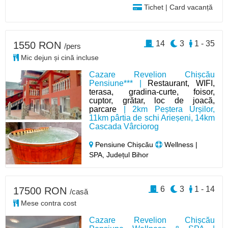
Tichet | Card vacanță
14
3
1 - 35
1550 RON
/pers
Mic dejun și cină incluse
Cazare Revelion Chișcău
Pensiune*** |
Restaurant, WIFI,
terasa, gradina-curte, foisor,
cuptor, grătar, loc de joacă,
parcare
| 2km Peștera Urșilor,
11km pârtia de schi Arieșeni, 14km
Cascada Vârciorog
Pensiune Chișcău
Wellness |
SPA, Județul Bihor
6
3
1 - 14
17500 RON
/casă
Mese contra cost
Cazare Revelion Chișcău