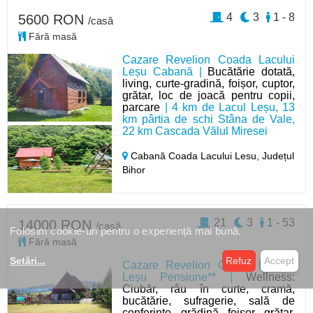
4
3
1 - 8
5600 RON
/casă
Fără masă
Cazare Revelion Coada Lacului
Leșu Cabană |
Bucătărie dotată,
living, curte-gradină, foișor, cuptor,
grătar, loc de joacă pentru copii,
parcare
| 4 km de Lacul Leșu, 13
km pârtia de schi Stâna de Vale,
22 km Cascada Vălul Miresei
Cabană Coada Lacului Lesu,
Județul
Bihor
21
3
1 - 53
14000 RON
/casă
Folosim cookie-uri pentru o experiență mai bună.
Fără masă
Setări
...
Refuz
Accept
Cazare Revelion Coada Lacului
Leșu Pensiune** |
Wellness:
Ciubăr, râu în curte, cramă,
bucătărie, sufragerie, sală de
conferințe, grădină, foișor, grătar,