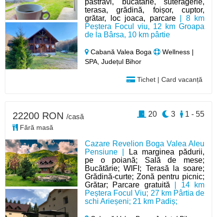
păstrăvi, bucătărie, suteragerie,
terasa, grădină, foișor, cuptor,
grătar, loc joaca, parcare
| 8 km
Peștera Focul viu, 12 km Groapa
de la Bârsa, 10 km pârtie
Cabană Valea Boga
Wellness |
SPA, Județul Bihor
Tichet | Card vacanță
20
3
1 - 55
22200 RON
/casă
Fără masă
Cazare Revelion Boga Valea Aleu
Pensiune |
La marginea pădurii,
pe o poiană; Sală de mese;
Bucătărie; WIFI; Terasă la soare;
Grădină-curte; Zonă pentru picnic;
Grătar; Parcare gratuită
| 14 km
Peștera Focul Viu; 27 km Pârtia de
schi Arieșeni; 21 km Padiș;