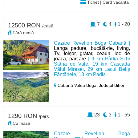
Tichet | Card vacanță
7
4
1 - 20
12500 RON
/casă
Fără masă
Cazare Revelion Boga Cabană |
Langa padure, bucătă-rie, living,
Tv, foișor, grătar, ceaun, loc de
joaca, parcare
| 9 km Pârtia Schi
Stâna de Vale, 19 km Cascada
Vălul Miresei, 29 km Lacul Beliș
Fântânele, 13 km Padis
Cabană Valea Boga,
Județul Bihor
23
3
1 - 55
1290 RON
/pers
Cu masă
Cazare Revelion Boga