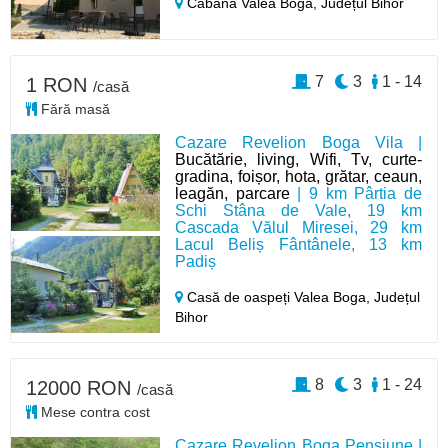
Cabană Valea Boga,
Județul Bihor
7
3
1 - 14
1 RON
/casă
Fără masă
Cazare Revelion Boga Vila |
Bucătărie, living, Wifi, Tv, curte-
gradina, foișor, hota, grătar, ceaun,
leagăn, parcare
| 9 km Pârtia de
Schi Stâna de Vale, 19 km
Cascada Vălul Miresei, 29 km
Lacul Beliș Fântânele, 13 km
Padiș
Casă de oaspeți Valea Boga,
Județul
Bihor
8
3
1 - 24
12000 RON
/casă
Mese contra cost
Cazare Revelion Boga Pensiune |