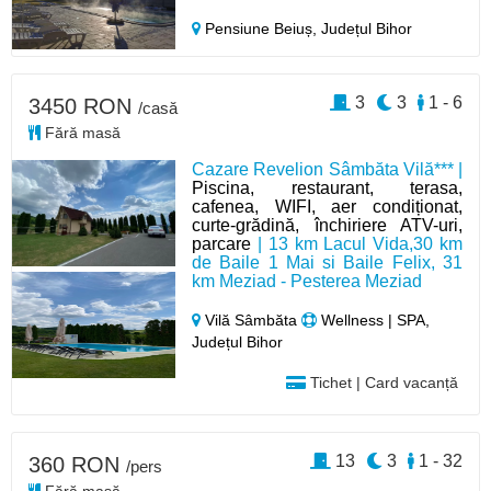
Pensiune Beiuș,
Județul Bihor
3
3
1 - 6
3450 RON
/casă
Fără masă
Cazare Revelion Sâmbăta Vilă*** |
Piscina, restaurant, terasa,
cafenea, WIFI, aer condiționat,
curte-grădină, închiriere ATV-uri,
parcare
| 13 km Lacul Vida,30 km
de Baile 1 Mai si Baile Felix, 31
km Meziad - Pesterea Meziad
Vilă Sâmbăta
Wellness | SPA,
Județul Bihor
Tichet | Card vacanță
13
3
1 - 32
360 RON
/pers