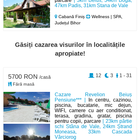
parcare
| 3km Beius, 34km Boga,
47km Padis, 31km Stana de Vale
Cabană Finiș
Wellness | SPA,
Județul Bihor
Găsiți cazarea visurilor în localitățile
apropiate!
12
3
1 - 31
5700 RON
/casă
Fără masă
Cazare Revelion Beiuș
Pensiune*** |
In centru, cazinou,
piscina, bucatarie, mic dejun,
WIFI, camere cu aer conditionat,
terasa, gradina, gratar, piscina
pentru copii, parcare
| 23km pârtie
schi Stâna de Vale, 24km Ștrand
Moneasa, 33km Cascada
Vârciorog