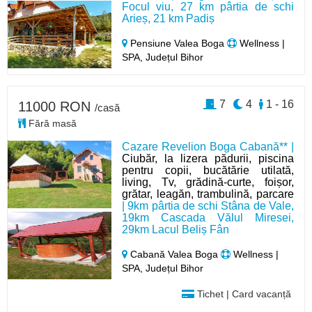
Focul viu, 27 km pârtia de schi
Arieș, 21 km Padiș
Pensiune Valea Boga
Wellness |
SPA, Județul Bihor
7
4
1 - 16
11000 RON
/casă
Fără masă
Cazare Revelion Boga Cabană** |
Ciubăr, la lizera pădurii, piscina
pentru copii, bucătărie utilată,
living, Tv, grădină-curte, foișor,
grătar, leagăn, trambulină, parcare
| 9km pârtia de schi Stâna de Vale,
19km Cascada Vălul Miresei,
29km Lacul Beliș Fân
Cabană Valea Boga
Wellness |
SPA, Județul Bihor
Tichet | Card vacanță