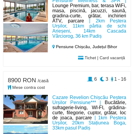
Pensiune Wellness & SPA |
Lounge Premium, bar, terasa WiFi,
masa, piscină, jacuzzi, saună,
gradina-curte, grătar, inchirieri
ATV, parcare
| 2km Peștera
Urșilor, 11km pârtia de schi
Arieșeni, 14km Cascada
Vârciorog, 36 km Padiș
Pensiune Chișcău,
Județul Bihor
Tichet | Card vacanță
6
3
1 - 16
8900 RON
/casă
Mese contra cost
Cazare Revelion Chișcău Peștera
Urșilor Pensiune*** |
Bucătărie,
sufragerie-living, WI-FI, grădina-
curte, filegorie, cuptor, grătar, loc
de joaca, parcare
| 1km Peștera
Urșilor, 20km Stațiunea Boga,
33km pasul Padiș