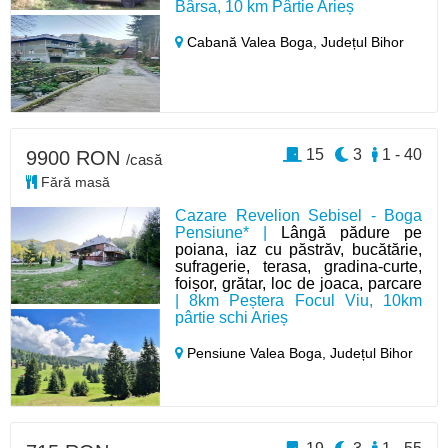
Bârsa, 10 km Pârtie Arieș
Cabană Valea Boga,
Județul Bihor
15
3
1 - 40
9900 RON
/casă
Fără masă
Cazare Revelion Sebisel - Boga
Pensiune* |
Lângă pădure pe
poiana, iaz cu păstrăv, bucătărie,
sufragerie, terasa, gradina-curte,
foișor, grătar, loc de joaca, parcare
| 8km Peștera Focul Viu, 10km
pârtie schi Arieș
Pensiune Valea Boga,
Județul Bihor