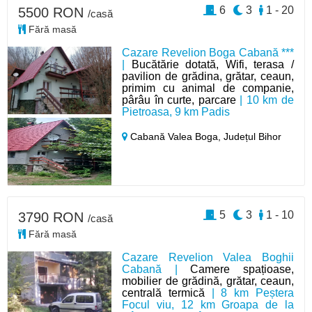
6
3
1 - 20
5500 RON
/casă
Fără masă
Cazare Revelion Boga Cabană ***
|
Bucătărie dotată, Wifi, terasa /
pavilion de grădina, grătar, ceaun,
primim cu animal de companie,
pârâu în curte, parcare
| 10 km de
Pietroasa, 9 km Padis
Cabană Valea Boga,
Județul Bihor
5
3
1 - 10
3790 RON
/casă
Fără masă
Cazare Revelion Valea Boghii
Cabană |
Camere spațioase,
mobilier de grădină, grătar, ceaun,
centrală termică
| 8 km Peștera
Focul viu, 12 km Groapa de la