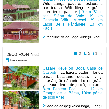
Wifi, Lângă pădure, restaurant,
bar, terasa, Wifi, filegorie, grătar,
teren tenis, parcare
| 9 km Pârtie
schi Stâna de Vale, 19 km
Cascada Vălul Miresei, 29 km
Lacul Beliș Fântânele, 13 km
Padiș
Pensiune Valea Boga,
Județul Bihor
2
3
1 - 8
2900 RON
/casă
Fără masă
Cazare Revelion Boga Casa de
Oaspeți |
La liziera pădurii, lângă
pârâu, bucătărie dotată, living,
terasă, grădină-curte, loc de grătar
și ceaun, teren de joacă, parcare
|
8km Peștera Focul viu, 12 km
Groapa de la Bârsa, 10km pârtia
de schi Arieș
Casă de oaspeți Valea Boga,
Județul