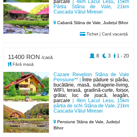
parcare
| 4km Lacul Leșu, 15km
Pârtia Stâna de Vale, 21km
Cascada Vălul Miresei
Cabană Stâna de Vale,
Județul Bihor
Tichet | Card vacanță
8
3
1 - 20
11400 RON
/casă
Fără masă
Cazare Revelion Stâna de Vale
Pensiune** |
Între pădure si pârâu,
bucătărie, masă, sufragerie-living,
WIFI, terasă, gradină-curte, foișor,
grătar, loc de joacă, leagăn,
parcare
| 4km Lacul Leșu, 15km
pârtia de schi Stâna de Vale, 21km
Cascada Vălul Miresei
Pensiune Stâna de Vale,
Județul
Bihor