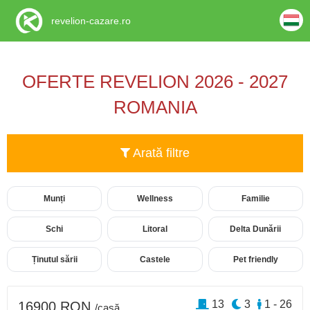
revelion-cazare.ro
OFERTE REVELION 2026 - 2027
ROMANIA
Arată filtre
Munți
Wellness
Familie
Schi
Litoral
Delta Dunării
Ținutul sării
Castele
Pet friendly
13
3
1 - 26
16900 RON
/casă