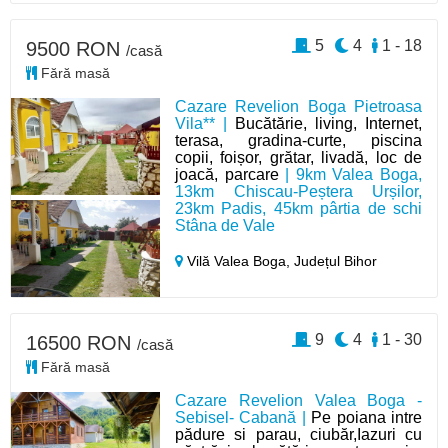
5
4
1 - 18
9500 RON
/casă
Fără masă
Cazare Revelion Boga Pietroasa
Vila** |
Bucătărie, living, Internet,
terasa, gradina-curte, piscina
copii, foișor, grătar, livadă, loc de
joacă, parcare
| 9km Valea Boga,
13km Chiscau-Peștera Urșilor,
23km Padis, 45km pârtia de schi
Stâna de Vale
Vilă Valea Boga,
Județul Bihor
9
4
1 - 30
16500 RON
/casă
Fără masă
Cazare Revelion Valea Boga -
Sebisel- Cabană |
Pe poiana intre
pădure si parau, ciubăr,Iazuri cu