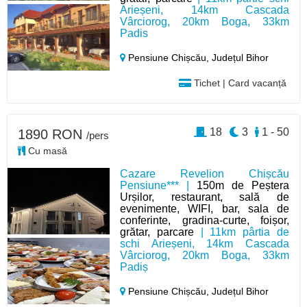
Arieșeni, 14km Cascada
Vârciorog, 20km Boga, 33km
Padis
Pensiune Chișcău,
Județul Bihor
Tichet | Card vacanță
18
3
1 - 50
1890 RON
/pers
Cu masă
Cazare Revelion Chișcău
Pensiune*** |
150m de Peștera
Urșilor, restaurant, sală de
evenimente, WIFI, bar, sala de
conferinte, gradina-curte, foișor,
grătar, parcare
| 11km pârtia de
schi Arieșeni, 14km Cascada
Vârciorog, 20km Boga, 33km
Padiș
Pensiune Chișcău,
Județul Bihor