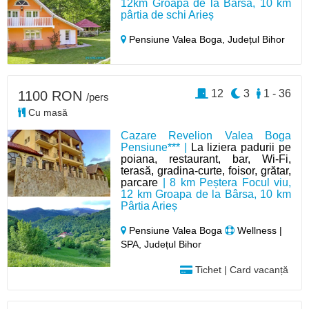
12km Groapa de la Bârsa, 10 km
pârtia de schi Arieș
Pensiune Valea Boga,
Județul Bihor
12
3
1 - 36
1100 RON
/pers
Cu masă
Cazare Revelion Valea Boga
Pensiune*** |
La liziera padurii pe
poiana, restaurant, bar, Wi-Fi,
terasă, gradina-curte, foisor, grătar,
parcare
| 8 km Peștera Focul viu,
12 km Groapa de la Bârsa, 10 km
Pârtia Arieș
Pensiune Valea Boga
Wellness |
SPA, Județul Bihor
Tichet | Card vacanță