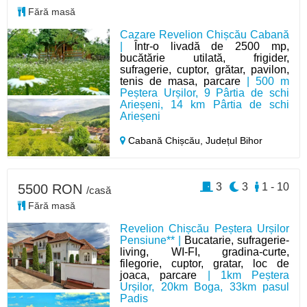
Fără masă
Cazare Revelion Chișcău Cabană
|
Într-o livadă de 2500 mp,
bucătărie utilată, frigider,
sufragerie, cuptor, grătar, pavilon,
tenis de masa, parcare
| 500 m
Peștera Urșilor, 9 Pârtia de schi
Arieșeni, 14 km Pârtia de schi
Arieșeni
Cabană Chișcău,
Județul Bihor
3
3
1 - 10
5500 RON
/casă
Fără masă
Revelion Chișcău Peștera Urșilor
Pensiune** |
Bucatarie, sufragerie-
living, WI-FI, gradina-curte,
filegorie, cuptor, gratar, loc de
joaca, parcare
| 1km Peștera
Urșilor, 20km Boga, 33km pasul
Padis