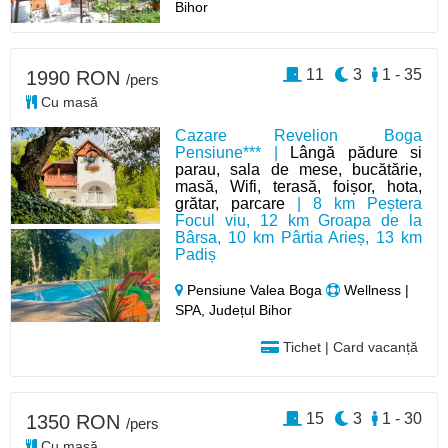
Bihor
11
3
1 - 35
1990 RON
/pers
Cu masă
Cazare Revelion Boga
Pensiune*** |
Lângă pădure si
parau, sala de mese, bucătărie,
masă, Wifi, terasă, foișor, hota,
grătar, parcare
| 8 km Peștera
Focul viu, 12 km Groapa de la
Bârsa, 10 km Pârtia Arieș, 13 km
Padiș
Pensiune Valea Boga
Wellness |
SPA, Județul Bihor
Tichet | Card vacanță
15
3
1 - 30
1350 RON
/pers
Cu masă