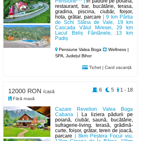
Pensiune*** |
In pădure pe poiana,
restaurant, bar, bucătărie, terasa,
gradina, piscina, ciubăr, foișor,
hota, grătar, parcare
| 9 km Pârtia
de Schi Stâna de Vale, 19 km
Cascada Vălul Miresei, 29 km
Lacul Beliș Fântânele, 13 km
Padiș
Pensiune Valea Boga
Wellness |
SPA, Județul Bihor
Tichet | Card vacanță
6
5
1 - 18
12000 RON
/casă
Fără masă
Cazare Revelion Valea Boga
Cabana |
La liziera pădurii pe
poiană, ciubăr, saună, bucătărie,
sufragerie-living, terasă, grădină-
curte, foișor, grătar, teren de joacă,
parcare
| 8km Peștera Focul viu,