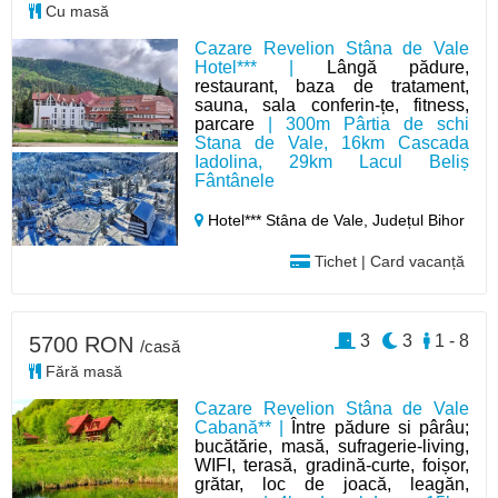
Cu masă
Cazare Revelion Stâna de Vale
Hotel*** |
Lângă pădure,
restaurant, baza de tratament,
sauna, sala conferin-țe, fitness,
parcare
| 300m Pârtia de schi
Stana de Vale, 16km Cascada
Iadolina, 29km Lacul Beliș
Fântânele
Hotel*** Stâna de Vale,
Județul Bihor
Tichet | Card vacanță
3
3
1 - 8
5700 RON
/casă
Fără masă
Cazare Revelion Stâna de Vale
Cabană** |
Între pădure si pârâu;
bucătărie, masă, sufragerie-living,
WIFI, terasă, gradină-curte, foișor,
grătar, loc de joacă, leagăn,