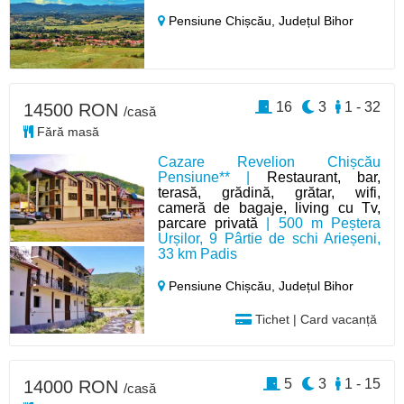
Pensiune Chișcău,
Județul Bihor
16
3
1 - 32
14500 RON
/casă
Fără masă
Cazare Revelion Chișcău
Pensiune** |
Restaurant, bar,
terasă, grădină, grătar, wifi,
cameră de bagaje, living cu Tv,
parcare privată
| 500 m Peștera
Urșilor, 9 Pârtie de schi Arieșeni,
33 km Padis
Pensiune Chișcău,
Județul Bihor
Tichet | Card vacanță
5
3
1 - 15
14000 RON
/casă