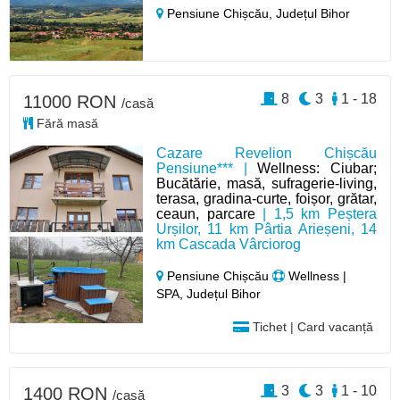
Pensiune Chișcău,
Județul Bihor
8
3
1 - 18
11000 RON
/casă
Fără masă
Cazare Revelion Chișcău
Pensiune*** |
Wellness: Ciubar;
Bucătărie, masă, sufragerie-living,
terasa, gradina-curte, foișor, grătar,
ceaun, parcare
| 1,5 km Peștera
Urșilor, 11 km Pârtia Arieșeni, 14
km Cascada Vârciorog
Pensiune Chișcău
Wellness |
SPA, Județul Bihor
Tichet | Card vacanță
3
3
1 - 10
1400 RON
/casă