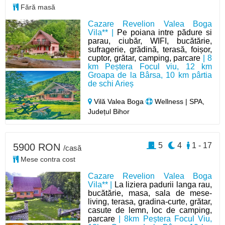
Fără masă
Cazare Revelion Valea Boga
Vila** |
Pe poiana intre pădure si
parau, ciubăr, WIFI, bucătărie,
sufragerie, grădină, terasă, foișor,
cuptor, grătar, camping, parcare
| 8
km Peștera Focul viu, 12 km
Groapa de la Bârsa, 10 km pârtia
de schi Arieș
Vilă Valea Boga
Wellness | SPA,
Județul Bihor
5
4
1 - 17
5900 RON
/casă
Mese contra cost
Cazare Revelion Valea Boga
Vila** |
La liziera padurii langa rau,
bucătărie, masa, sala de mese-
living, terasa, gradina-curte, grătar,
casute de lemn, loc de camping,
parcare
| 8km Peștera Focul Viu,