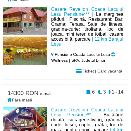
Cazare Revelion Coada Lacului
Lesu Pensiune*** |
La marginea
pădurii; Piscină, Restaurant; Bar;
Crama; Terasa, Sala de fitness,
gradina-curte; tiroliana, loc de
joaca, mini teren de fotbal, cazare
accesibilă, parcare
| 12 km Barajul
Leșu.
Pensiune Coada Lacului Lesu
Wellness | SPA, Județul Bihor
Tichet | Card vacanță
6
3
1 - 14
14300 RON
/casă
Fără masă
Cazare Revelion Coada Lacului
Leșu Pensiune** |
Bucătărie
dotată, sufragerie-living, grădină-
curte, foișor, cuptor, grătar, loc de
joacă pentru copii, parcare
| 4 km