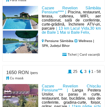
Fără masă
Cazare Revelion Sâmbăta
Pensiune**** |
Piscina, restaurant,
terasa, cafenea, WIFI, aer
condiționat, sală de conferințe,
curte-grădină, închiriere ATV-uri,
parcare
| 13 km Lacul Vida,30 km
de Baile 1 Mai si Baile Felix,
Pensiune Sâmbăta
Wellness |
SPA, Județul Bihor
Tichet | Card vacanță
25
3
1 - 58
1650 RON
/pers
Cu masă
Cazare Revelion Chișcău
Pensiune*** |
Langa Pestera
Ursilor, cu parau in curte,
restaurant, bar, bucătărie, sala de
conferinte, gradina-curte, foișor,
grătar, parcare
| 11km pârtie schi