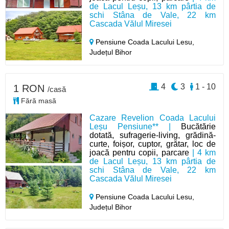
de Lacul Leșu, 13 km pârtia de
schi Stâna de Vale, 22 km
Cascada Vălul Miresei
Pensiune Coada Lacului Lesu,
Județul Bihor
4
3
1 - 10
1 RON
/casă
Fără masă
Cazare Revelion Coada Lacului
Leșu Pensiune** |
Bucătărie
dotată, sufragerie-living, grădină-
curte, foișor, cuptor, grătar, loc de
joacă pentru copii, parcare
| 4 km
de Lacul Leșu, 13 km pârtia de
schi Stâna de Vale, 22 km
Cascada Vălul Miresei
Pensiune Coada Lacului Lesu,
Județul Bihor