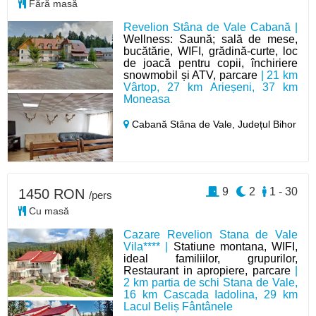
Fără masă
Revelion Stâna de Vale Cabană |
Wellness: Saună; sală de mese,
bucătărie, WIFI, grădină-curte, loc
de joacă pentru copii, închiriere
snowmobil și ATV, parcare
| 21 km
Vârtop, 27 km Arieșeni, 37 km
Moneasa
Cabană Stâna de Vale,
Județul Bihor
9
2
1 - 30
1450 RON
/pers
Cu masă
Cazare Revelion Stana de Vale
Vila**** |
Statiune montana, WIFI,
ideal familiilor, grupurilor,
Restaurant in apropiere, parcare
|
2 km partia de schi Stana de Vale,
16 km Cascada Iadolina, 29 km
Lacul Beliș Fântânele