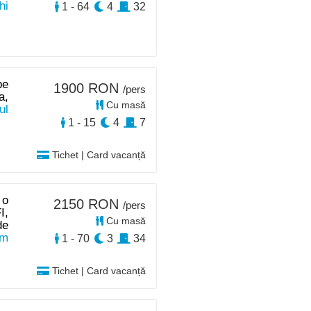
hi
1 - 64
4
32
pe
1900 RON
/pers
a,
Cu masă
ul
1 - 15
4
7
Tichet | Card vacanță
 o
2150 RON
/pers
I,
Cu masă
de
km
1 - 70
3
34
Tichet | Card vacanță