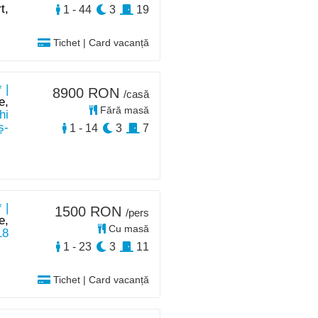
t,
1 - 44
3
19
Tichet | Card vacanță
 |
8900 RON
/casă
e,
Fără masă
hi
ș-
1 - 14
3
7
 |
1500 RON
/pers
e,
Cu masă
18
1 - 23
3
11
Tichet | Card vacanță