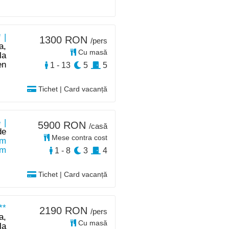
 |
1300 RON
/pers
a,
Cu masă
la
en
1 - 13
5
5
Tichet | Card vacanță
 |
5900 RON
/casă
de
Mese contra cost
km
km
1 - 8
3
4
Tichet | Card vacanță
**
2190 RON
/pers
a,
Cu masă
la