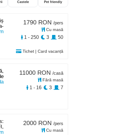
ii
Castele
Pet friendly
iș
1790 RON
/pers
a-
Cu masă
km
1 - 250
3
50
Tichet | Card vacanță
ă,
11000 RON
/casă
de
Fără masă
da
1 - 16
3
7
s:
2000 RON
/pers
I,
Cu masă
km