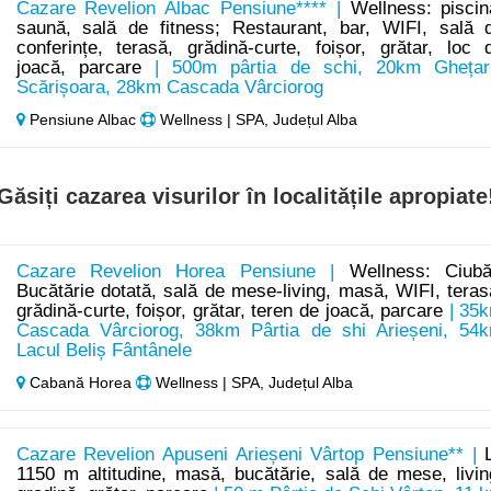
Cazare Revelion Albac Pensiune**** |
Wellness: piscin
saună, sală de fitness; Restaurant, bar, WIFI, sală 
conferințe, terasă, grădină-curte, foișor, grătar, loc 
joacă, parcare
| 500m pârtia de schi, 20km Ghețar
Scărișoara, 28km Cascada Vârciorog
Pensiune Albac
Wellness | SPA, Județul Alba
Găsiți cazarea visurilor în localitățile apropiate
Cazare Revelion Horea Pensiune |
Wellness: Ciubă
Bucătărie dotată, sală de mese-living, masă, WIFI, teras
grădină-curte, foișor, grătar, teren de joacă, parcare
| 35
Cascada Vârciorog, 38km Pârtia de shi Arieșeni, 54
Lacul Beliș Fântânele
Cabană Horea
Wellness | SPA, Județul Alba
Cazare Revelion Apuseni Arieșeni Vârtop Pensiune** |
1150 m altitudine, masă, bucătărie, sală de mese, livin