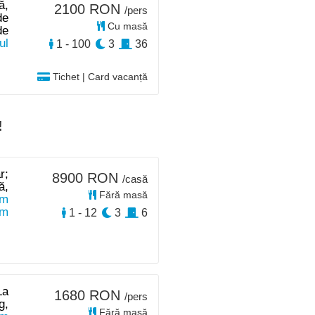
ă,
2100 RON
/pers
de
Cu masă
de
ul
1 - 100
3
36
Tichet | Card vacanță
!
r;
8900 RON
/casă
ă,
Fără masă
km
km
1 - 12
3
6
La
1680 RON
/pers
g,
Fără masă