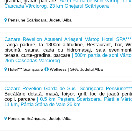
gradină, grătar, parcare
| 50 m Pârtia de Schi Vârtop, 11 
Cascada Vârciorog, 23 km Ghețarul Scărișoara
Pensiune Scărișoara,
Județul Alba
Cazare Revelion Apuseni Arieșeni Vârtop Hotel SPA***
Langa padure, la 1300m altitudine, Restaurant, bar, Wif
piscină, sauna, cada cu hidromasaj, sala eveniment
terasa, curte-gradina, parcare
| 500m partia de schi Vârto
2km Cascadas Varciorog
Hotel*** Scărișoara
Wellness | SPA, Județul Alba
Cazare Revelion Garda de Sus- Scărișoara Pensiune***
Bucătărie dotată, masă, foișor, grill, loc de joacă pent
copii, parcare
| 0,5 km Peștera Scarisoara, Pârtiile Vârt
11 km, Pârtia Stâna de Vale 26 km
Pensiune Scărișoara,
Județul Alba