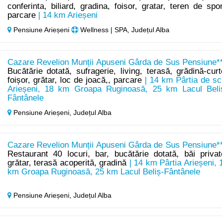
conferinta, biliard, gradina, foisor, gratar, teren de spor
parcare
| 14 km Arieșeni
Pensiune Arieșeni
Wellness | SPA, Județul Alba
Cazare Revelion Munții Apuseni Gârda de Sus Pensiune**
Bucătărie dotată, sufragerie, living, terasă, grădină-curt
foișor, grătar, loc de joacă,, parcare
| 14 km Pârtia de sc
Arieșeni, 18 km Groapa Ruginoasă, 25 km Lacul Beli
Fântânele
Pensiune Arieșeni,
Județul Alba
Cazare Revelion Munții Apuseni Gârda de Sus Pensiune**
Restaurant 40 locuri, bar, bucătărie dotată, băi privat
grătar, terasă acoperită, gradină
| 14 km Pârtia Arieșeni, 
km Groapa Ruginoasă, 25 km Lacul Beliș-Fântânele
Pensiune Arieșeni,
Județul Alba