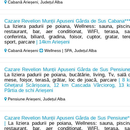
Cabană Arieșeni,
Județul Alba
Cazare Revelion Munții Apuseni Gârda de Sus Cabana***
La liziera padurii pe poiana, Wellness: sauna, piscin
restaurant, bar, aer conditionat, WIFI, terasa, sa
conferinta, biliard, gradina, foisor, cuptor, gratar, ter
sport, parcare
| 14km Arieșeni
Cabană Arieșeni
Wellness | SPA, Județul Alba
Cazare Revelion Munții Apuseni Gârda de Sus Pensiune
La liziera padurii pe poiana, bucătărie, living, Tv, sală 
mese, foișor, terasă, grătar, loc de joacă, parcare
| 8 
Ghețarul Scărișoara, 12 km Cascada Vârciorog, 13 
Pârtia de schi Arieșeni
Pensiune Arieșeni,
Județul Alba
Cazare Revelion Munții Apuseni Gârda de Sus Pensiune*
|
La liziera padurii pe poiana, Wellness: sauna, piscin
restaurant, bar, aer conditionat, WIFI, terasa, sa