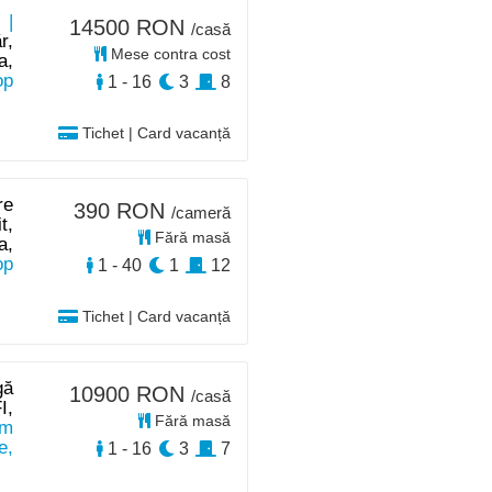
 |
14500 RON
/casă
r,
Mese contra cost
a,
op
1 - 16
3
8
Tichet | Card vacanță
re
390 RON
/cameră
t,
Fără masă
a,
op
1 - 40
1
12
Tichet | Card vacanță
gă
10900 RON
/casă
I,
Fără masă
km
e,
1 - 16
3
7