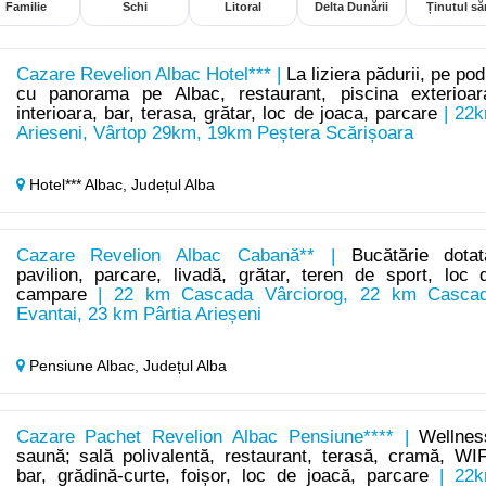
Familie
Schi
Litoral
Delta Dunării
Ținutul săr
Cazare Revelion Albac Hotel*** |
La liziera pădurii, pe pod
cu panorama pe Albac, restaurant, piscina exterioar
interioara, bar, terasa, grătar, loc de joaca, parcare
| 22
Arieseni, Vârtop 29km, 19km Peștera Scărișoara
Hotel*** Albac,
Județul Alba
Cazare Revelion Albac Cabană** |
Bucătărie dotat
pavilion, parcare, livadă, grătar, teren de sport, loc 
campare
| 22 km Cascada Vârciorog, 22 km Casca
Evantai, 23 km Pârtia Arieșeni
Pensiune Albac,
Județul Alba
Cazare Pachet Revelion Albac Pensiune**** |
Wellnes
saună; sală polivalentă, restaurant, terasă, cramă, WIF
bar, grădină-curte, foișor, loc de joacă, parcare
| 22