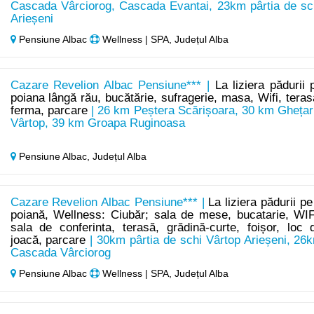
Cascada Vârciorog, Cascada Evantai, 23km pârtia de sc
Arieșeni
Pensiune Albac
Wellness | SPA, Județul Alba
Cazare Revelion Albac Pensiune*** |
La liziera pădurii 
poiana lângă rău, bucătărie, sufragerie, masa, Wifi, teras
ferma, parcare
| 26 km Peștera Scărișoara, 30 km Ghețar
Vârtop, 39 km Groapa Ruginoasa
Pensiune Albac,
Județul Alba
Cazare Revelion Albac Pensiune*** |
La liziera pădurii pe
poiană, Wellness: Ciubăr; sala de mese, bucatarie, WIF
sala de conferinta, terasă, grădină-curte, foișor, loc 
joacă, parcare
| 30km pârtia de schi Vârtop Arieșeni, 26
Cascada Vârciorog
Pensiune Albac
Wellness | SPA, Județul Alba