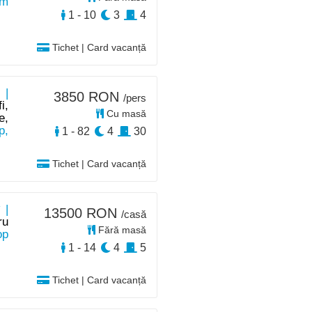
km
1 - 10
3
4
Tichet | Card vacanță
 |
3850 RON
/pers
i,
Cu masă
e,
p,
1 - 82
4
30
Tichet | Card vacanță
 |
13500 RON
/casă
ru
Fără masă
op
1 - 14
4
5
Tichet | Card vacanță