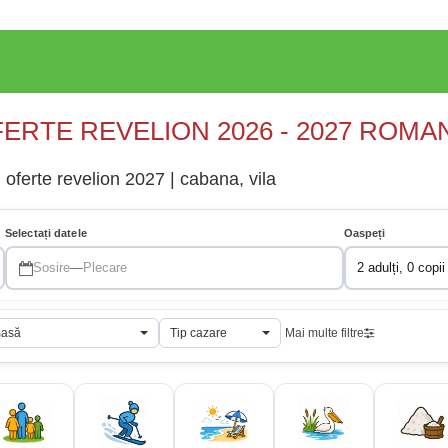
ERTE REVELION 2026 - 2027 ROMA
 oferte revelion 2027 | cabana, vila
Selectați datele
Oaspeți
Sosire
—
Plecare
2 adulți, 0 copii
masă
Tip cazare
Mai multe filtre