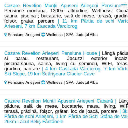
Cazare Revelion Munții Apuseni Arieșeni Pensiune***
Pensiune montana, 1300m altitudine, Wellness: Ciubă
sauna, piscina ; bucatarie, sală de mese, terasă, gradin
foisor, gratar, parcare
| 11 km Pârtia de schi Vart
Arieseni, 7 km Cascada Varciorog
Pensiune Arieșeni
Wellness | SPA, Județul Alba
Cazare Revelion Arieșeni Pensiune House |
Lângă pădu
si parau, restaurant, Jacuzzi exterior incalzi
piscina,sauna, salina, living cu șemineu, WIFI, teras
gradina, parcare
| 4 km Cascada Vârciorog, 7 km Vârt
Ski Slope, 19 km Scărişoara Glacier Cave
Pensiune Arieșeni
Wellness | SPA, Județul Alba
Cazare Revelion Munții Apuseni Arieșeni Cabană |
Lân
pădure, sală de mese, bucatarie, masa, living, WIF
terasă, grădină, foișor, grătar, loc de joacă, parcare
| 3
Pârtia de schi Arieșeni, 1 km Pârtia de Schi Stâna de Val
26km Lacul Beliș Fântânele