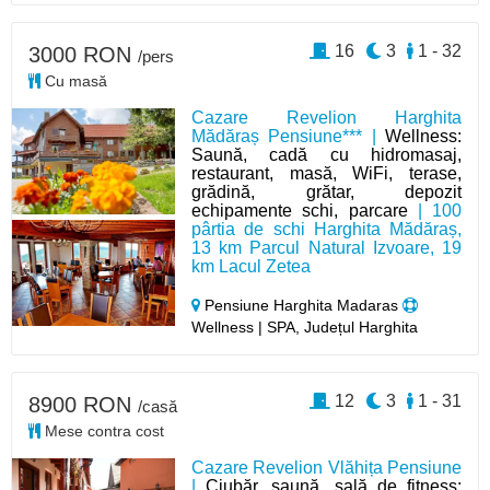
16
3
1 - 32
3000 RON
/pers
Cu masă
Cazare Revelion Harghita
Mădăraș Pensiune*** |
Wellness:
Saună, cadă cu hidromasaj,
restaurant, masă, WiFi, terase,
grădină, grătar, depozit
echipamente schi, parcare
| 100
pârtia de schi Harghita Mădăraș,
13 km Parcul Natural Izvoare, 19
km Lacul Zetea
Pensiune Harghita Madaras
Wellness | SPA, Județul Harghita
12
3
1 - 31
8900 RON
/casă
Mese contra cost
Cazare Revelion Vlăhița Pensiune
|
Ciubăr, saună, sală de fitness;