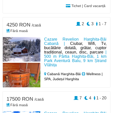
Tichet | Card vacanță
2
3
1 - 7
4250 RON
/casă
Fără masă
Cazare Revelion Harghita-Băi
Cabană |
Ciubar, Wifi, Tv,
bucătărie dotată, grătar, cuptor
tradițional, ceaun, disc, parcare
|
500 m Pârtia Haghita-Băi, 1 km
Park Aventură Balu, 9 km Ștrand
Vlăhița
Cabană Harghita-Băi
Wellness |
SPA, Județul Harghita
7
4
1 - 20
17500 RON
/casă
Fără masă