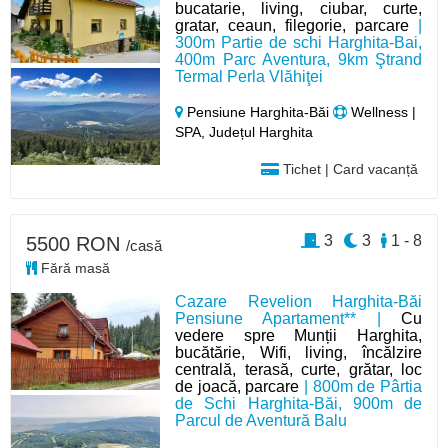
bucatarie, living, ciubar, curte,
gratar, ceaun, filegorie, parcare
|
300m Partie de schi Harghita-Bai,
400m Parc Aventura, 9km Ştrand
Termal Perla Vlăhiţei
Pensiune Harghita-Băi
Wellness |
SPA, Județul Harghita
Tichet | Card vacanță
3
3
1 - 8
5500 RON
/casă
Fără masă
Cazare Revelion Harghita-Băi
Pensiune Apartament** |
Cu
vedere spre Munții Harghita,
bucătărie, Wifi, living, încălzire
centrală, terasă, curte, grătar, loc
de joacă, parcare
| 800m de Pârtia
de Schi Harghita-Băi, 900m de
Parcul de Aventură Balu