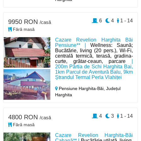
6
4
1 - 14
9950 RON
/casă
Fără masă
Cazare Revelion Harghita Băi
Pensiune** |
Wellness: Saună;
Bucătărie, living (20 pers.), Wi-Fi,
centrală termică, terasă, gradina-
curte, grătar-ceaun, parcare
|
200m Pârtia de Schi Harghita Bai,
1km Parcul de Aventură Balu, 9km
Ștrandul Termal Perla Vlahiței
Pensiune Harghita-Băi,
Județul
Harghita
4
3
1 - 14
4800 RON
/casă
Fără masă
Cazare Revelion Harghita-Băi
Cabană** |
Bucătărie utilată, living,