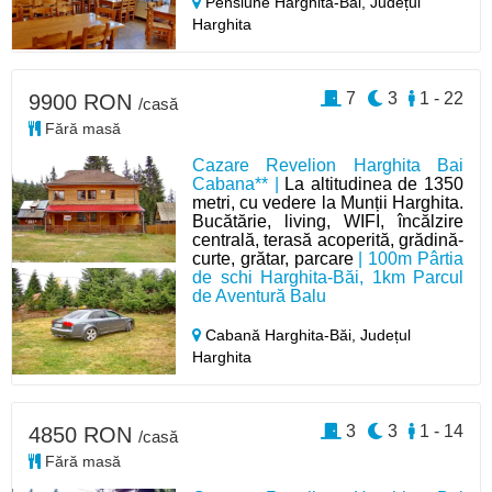
Pensiune Harghita-Băi,
Județul
Harghita
7
3
1 - 22
9900 RON
/casă
Fără masă
Cazare Revelion Harghita Bai
Cabana** |
La altitudinea de 1350
metri, cu vedere la Munții Harghita.
Bucătărie, living, WIFI, încălzire
centrală, terasă acoperită, grădină-
curte, grătar, parcare
| 100m Pârtia
de schi Harghita-Băi, 1km Parcul
de Aventură Balu
Cabană Harghita-Băi,
Județul
Harghita
3
3
1 - 14
4850 RON
/casă
Fără masă