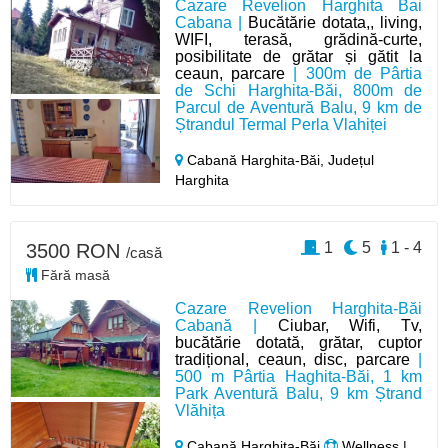
Cazare Revelion Harghita Bai
Cabana |
Bucătărie dotata,, living,
WIFI, terasă, grădină-curte,
posibilitate de grătar și gătit la
ceaun, parcare
| 300m de Pârtia
de Schi Harghita-Băi, 800m de
Parcul de Aventură Balu, 9 km de
Ștrandul Termal Perla Vlahiței
Cabană Harghita-Băi,
Județul
Harghita
1
5
1 - 4
3500 RON
/casă
Fără masă
Cazare Revelion Harghita-Băi
Cabană |
Ciubar, Wifi, Tv,
bucătărie dotată, grătar, cuptor
tradițional, ceaun, disc, parcare
|
500 m Pârtia Haghita-Băi, 1 km
Park Aventură Balu, 9 km Ștrand
Vlăhița
Cabană Harghita-Băi
Wellness |