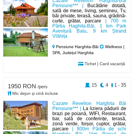
Cazare Revelion Harghita-Băi
Pensiune*** |
Bucătărie dotată,
sală de mese, living, șemineu, Tv,
băi private, terasă, sauna, grădină-
curte, grătar, parcare
| 700 m
Pârtia Haghita-Băi, 1 km Park
Aventură Balu, 9 km Ștrand
Vlăhița
Pensiune Harghita-Băi
Wellness |
SPA, Județul Harghita
Tichet | Card vacanță
15
4
1 - 35
1950 RON
/pers
Mic dejun și cină incluse
Cazare Revelion Harghita Băi
Pensiune*** |
La liziera pădurii de
brazi pe poiană, WIFI, Restaurant,
bar, sală de conferințe, terasă,
zonă verde, foișor, cuptor, grătar,
parcare
| 800m Pârtia de schi
Harghita Băi, 1km Parcul de