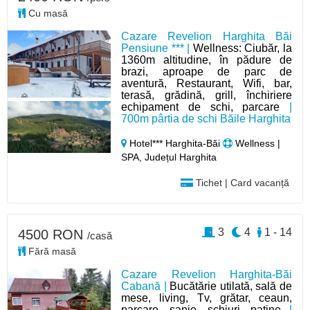
Cu masă
Cazare Revelion Harghita Băi
Pensiune *** |
Wellness: Ciubăr, la
1360m altitudine, în pădure de
brazi, aproape de parc de
aventură, Restaurant, Wifi, bar,
terasă, grădină, grill, închiriere
echipament de schi, parcare
|
700m pârtia de schi Băile Harghita
Hotel*** Harghita-Băi
Wellness |
SPA, Județul Harghita
Tichet | Card vacanță
3
4
1 - 14
4500 RON
/casă
Fără masă
Cazare Revelion Harghita-Băi
Cabană |
Bucătărie utilată, sală de
mese, living, Tv, grătar, ceaun,
parcare, sanie, schiuri, patine
|