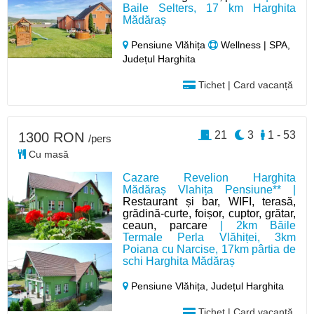
Baile Selters, 17 km Harghita
Mădăraș
Pensiune Vlăhița
Wellness | SPA,
Județul Harghita
Tichet | Card vacanță
21
3
1 - 53
1300 RON
/pers
Cu masă
Cazare Revelion Harghita
Mădăraș Vlahița Pensiune** |
Restaurant și bar, WIFI, terasă,
grădină-curte, foișor, cuptor, grătar,
ceaun, parcare
| 2km Băile
Termale Perla Vlăhiței, 3km
Poiana cu Narcise, 17km pârtia de
schi Harghita Mădăraș
Pensiune Vlăhița,
Județul Harghita
Tichet | Card vacanță