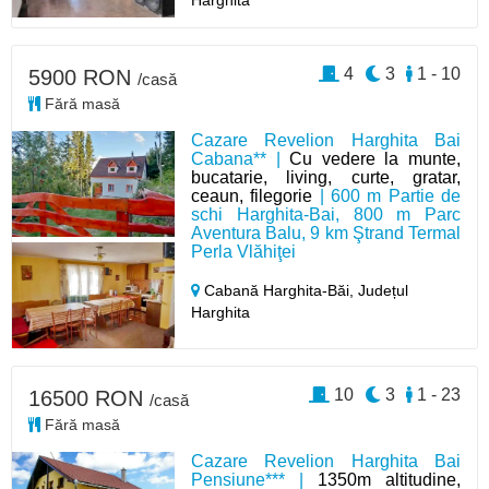
4
3
1 - 10
5900 RON
/casă
Fără masă
Cazare Revelion Harghita Bai
Cabana** |
Cu vedere la munte,
bucatarie, living, curte, gratar,
ceaun, filegorie
| 600 m Partie de
schi Harghita-Bai, 800 m Parc
Aventura Balu, 9 km Ştrand Termal
Perla Vlăhiţei
Cabană Harghita-Băi,
Județul
Harghita
10
3
1 - 23
16500 RON
/casă
Fără masă
Cazare Revelion Harghita Bai
Pensiune*** |
1350m altitudine,