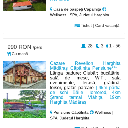
Casă de oaspeți Căpâlnița
Wellness | SPA, Județul Harghita
Tichet | Card vacanță
28
3
1 - 56
990 RON
/pers
Cu masă
Cazare Revelion Harghita
Mădăraș Căpâlnița Pensiune*** |
Lânga padure; Ciubăr; bucătărie,
sală de mese, WIFI, sala
evenimente, terasă, grădină,
foișor, gratar, parcare
| 4km pârtia
de schi Băile Homorod, 4km
Ștrand termal Vlăhița, 19km
Harghita Mădăraș
Pensiune Căpâlnița
Wellness |
SPA, Județul Harghita