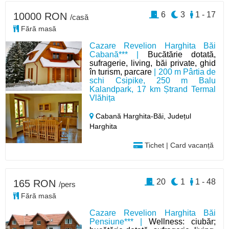
6
3
1 - 17
10000 RON
/casă
Fără masă
Cazare Revelion Harghita Băi
Cabană*** |
Bucătărie dotată,
sufragerie, living, băi private, ghid
în turism, parcare
| 200 m Pârtia de
schi Csipike, 250 m Balu
Kalandpark, 17 km Ștrand Termal
Vlăhița
Cabană Harghita-Băi,
Județul
Harghita
Tichet | Card vacanță
20
1
1 - 48
165 RON
/pers
Fără masă
Cazare Revelion Harghita Băi
Pensiune*** |
Wellness: ciubăr;