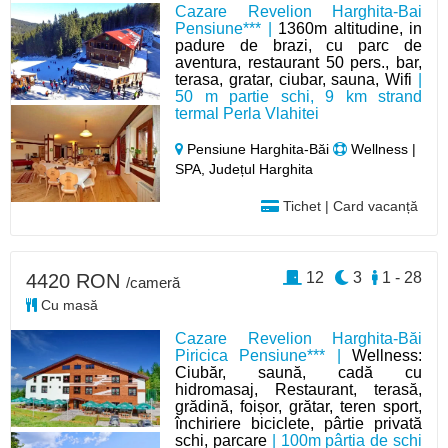
Cazare Revelion Harghita-Bai
Pensiune*** |
1360m altitudine, in
padure de brazi, cu parc de
aventura, restaurant 50 pers., bar,
terasa, gratar, ciubar, sauna, Wifi
|
50 m partie schi, 9 km strand
termal Perla Vlahitei
Pensiune Harghita-Băi
Wellness |
SPA, Județul Harghita
Tichet | Card vacanță
12
3
1 - 28
4420 RON
/cameră
Cu masă
Cazare Revelion Harghita-Băi
Piricica Pensiune*** |
Wellness:
Ciubăr, saună, cadă cu
hidromasaj, Restaurant, terasă,
grădină, foișor, grătar, teren sport,
închiriere biciclete, pârtie privată
schi, parcare
| 100m pârtia de schi