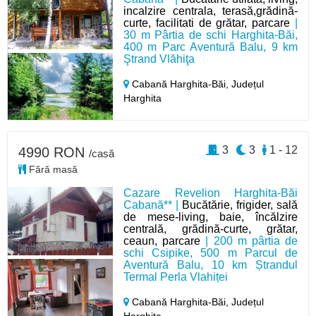
incalzire centrala, terasă,grădină-
curte, facilitati de grătar, parcare
|
30 m Pârtia de schi Harghita-Băi,
400 m Parc Aventură Balu, 9 km
Ştrand Vlăhiţa
Cabană Harghita-Băi,
Județul
Harghita
3
3
1 - 12
4990 RON
/casă
Fără masă
Cazare Revelion Harghita-Băi
Cabană** |
Bucătărie, frigider, sală
de mese-living, baie, încălzire
centrală, grădină-curte, grătar,
ceaun, parcare
| 200 m pârtia de
schi Csipike, 500 m Parcul de
Aventură Balu, 10 km Ștrandul
Termal Perla Vlahiței
Cabană Harghita-Băi,
Județul
Harghita