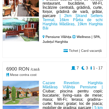
restaurant, bucătărie, WI-FI,
încălzire centrală, grădină, curte,
foișor, grădină de vară, grătar,
parcare
| 2km Ștrand Selters
Termal, 16km Pârtia de schi
Harghita Mădăraș, 19km Harghta
Băi
Pensiune Vlăhița
Wellness | SPA,
Județul Harghita
Tichet | Card vacanță
7
3
1 - 17
6900 RON
/casă
Mese contra cost
Cazare Revelion Harghita
Mădăraș Vlăhița Pensiune |
Ciubar; piscina pentru copii;
bucatarie; living–sala de mese;
masa; Wi-Fi; terasa; gradina–
curte; foisor; gratar; loc de joaca;
mobilier de gradina; parcare
| 5 km