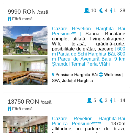
10
4
1 - 28
9990 RON
/casă
Fără masă
Cazare Revelion Harghita Bai
Pensiune** |
Sauna, Bucătărie
complet utilată, living-sufragerie,
Wifi, terasă, grădină-curte,
posibilitate de grătar, parcare
| 600
m Pârtia de Schi Harghita Băi, 800
m Parcul de Aventură Balu, 9 km
Ștrandul Termal Perla Vlăhi
Pensiune Harghita-Băi
Wellness |
SPA, Județul Harghita
5
3
1 - 14
13750 RON
/casă
Fără masă
Cazare Revelion Harghita-Bai
Piricica Pensiune***** |
1370m
altitudine, in padure de brazi,