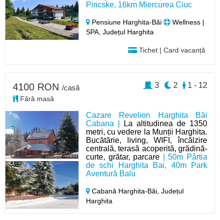
Piricske, 16km Miercurea Ciuc
Pensiune Harghita-Băi
Wellness |
SPA, Județul Harghita
Tichet | Card vacanță
3
2
1 - 12
4100 RON
/casă
Fără masă
Cazare Revelion Harghita Băi
Cabana |
La altitudinea de 1350
metri, cu vedere la Munții Harghita.
Bucătărie, living, WIFI, încălzire
centrală, terasă acoperită, grădină-
curte, grătar, parcare
| 50m Pârtia
de schi Harghita Bai, 40m Park
Aventură Balu
Cabană Harghita-Băi,
Județul
Harghita