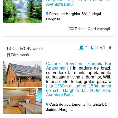
Aventură Balu
Pensiune Harghita-Băi,
Județul
Harghita
Tichet | Card vacanță
4
3
1 - 8
6000 RON
/casă
Fără masă
Cazare Revelion Harghita-Băi
Apartament |
In padure de brazi,
cu vedere la munti, apartamente
cu bucatarie living si dormitor, Wifi,
terasa curte, foisor, gratar, parcare
| La 1360m altitudine, 150m partia
de schi Harghita-Bai, 200m Parc
Aventura Balu
Casă de apartamente Harghita-Băi,
Județul Harghita