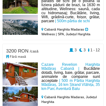
paradis de schi pe o poiană la
liziera pădurii de brazi, la 1630 m
altitudine, Wellness: saună, cada
cu hidromasaj; Bucătărie, living,
Wifi, grădină-curte, foișor, grătar,
parcare
| 500m pârtia de schi
Cabană Harghita Madaras
Wellness | SPA, Județul Harghita
3
3
1 - 12
3200 RON
/casă
Fără masă
Cazare Revelion Harghita
Mădăraș Cabană |
Bucătărie
dotată, living, baie, grătar, parcare,
animalele de companie sunt
acceptate
| 500 m Pârtia Harghita
Mădăraș, 16 km Ștrand Vlăhița, 35
km Parc Aventură Balu
Cabană Harghita Madaras,
Județul
Harghita