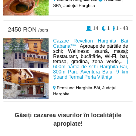
SPA, Județul Harghita
14
1
1 - 48
2450 RON
/pers
Cazare Revelion Harghita Bai
Cabana*** |
Aproape de pârtiile de
schi; Wellness: saună, masaj;
Restaurant, bucătărie, Wi-Fi, bar,
terasa, gradina, zona verde,...
|
600m pârtia de schi Harghita-Băi,
800m Parc Aventura Balu, 9 km
Ştrand Termal Perla Vlăhiţa
Pensiune Harghita-Băi,
Județul
Harghita
Găsiți cazarea visurilor în localitățile
apropiate!