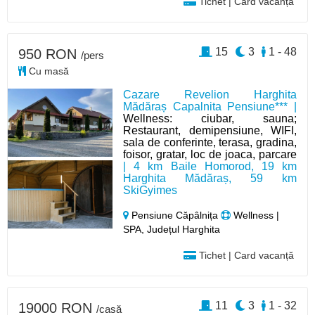
Tichet | Card vacanță
15
3
1 - 48
950 RON
/pers
Cu masă
Cazare Revelion Harghita
Mădăraș Capalnita Pensiune*** |
Wellness: ciubar, sauna;
Restaurant, demipensiune, WIFI,
sala de conferinte, terasa, gradina,
foisor, gratar, loc de joaca, parcare
| 4 km Baile Homorod, 19 km
Harghita Mădăraș, 59 km
SkiGyimes
Pensiune Căpâlnița
Wellness |
SPA, Județul Harghita
Tichet | Card vacanță
11
3
1 - 32
19000 RON
/casă