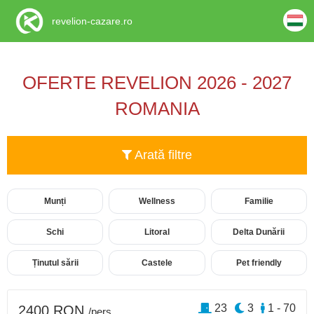
revelion-cazare.ro
OFERTE REVELION 2026 - 2027
ROMANIA
Arată filtre
Munți
Wellness
Familie
Schi
Litoral
Delta Dunării
Ținutul sării
Castele
Pet friendly
23
3
1 - 70
2400 RON
/pers