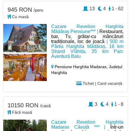
13
4
1 - 62
945 RON
/pers
Cu masă
Cazare Revelion Harghita
Mădăraș Pensiune*** |
Restaurant,
bar, Tv, grătar-cu mâncăruri
tradiționale, loc de joacă
| 500 m
Pârtia Harghita Mădăraș, 16 km
Ștrand Vlăhița, 35 km Parc
Aventură Balu
Pensiune Harghita Madaras,
Județul
Harghita
Tichet | Card vacanță
3
4
1 - 8
10150 RON
/casă
Fără masă
Cazare Revelion Harghita
Madaras Căsuță *** |
Într-un