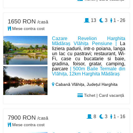
13
3
1 - 26
1650 RON
/casă
Mese contra cost
Cazare Revelion Harghita
Mădăraș Vlăhița Pensiune |
La
liziera padurii, intr-o poiana, langa
un lac cu pastravi; restaurant, Wi-
Fi, case cu bucatarie si baie,
gradina, foisor, gratar, camping,
parcare
| 500m Baile Termale din
Vlăhița, 12km Harghita Mădăraș
Cabană Vlăhița,
Județul Harghita
Tichet | Card vacanță
8
3
1 - 16
7900 RON
/casă
Mese contra cost