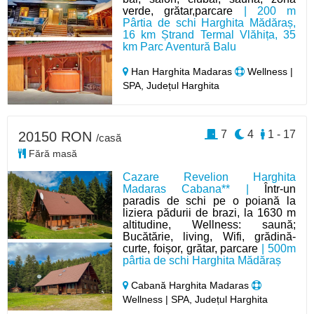
verde, grătar,parcare
| 200 m
Pârtia de schi Harghita Mădăraș,
16 km Ștrand Termal Vlăhița, 35
km Parc Aventură Balu
Han Harghita Madaras
Wellness |
SPA, Județul Harghita
7
4
1 - 17
20150 RON
/casă
Fără masă
Cazare Revelion Harghita
Madaras Cabana** |
Într-un
paradis de schi pe o poiană la
liziera pădurii de brazi, la 1630 m
altitudine, Wellness: saună;
Bucătărie, living, Wifi, grădină-
curte, foișor, grătar, parcare
| 500m
pârtia de schi Harghita Mădăraș
Cabană Harghita Madaras
Wellness | SPA, Județul Harghita