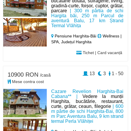
bucătărie dotată, sufragerie, living,
gradină-curte, foișor, cuptor, grătar,
parcare
| 300 m pârtia de schi
Hargita băi, 250 m Parcul de
aventură Balu, 17 km Ștrand
Termal Vlăhița
Pensiune Harghita-Băi
Wellness |
SPA, Județul Harghita
Tichet | Card vacanță
13
3
1 - 50
10900 RON
/casă
Mese contra cost
Cazare Revelion Harghita-Bai
Cabana** |
Vedere la munții
Harghita, bucătărie, restaurant,
curte, grătar, ceaun, filegorie
| 600
m pârtie de schi Harghita-Bai, 800
m Parc Aventura Balu, 9 km strand
termal Perla Vlăhiței