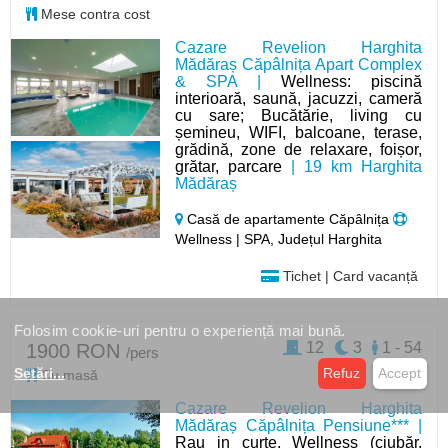
Mese contra cost
Cazare Revelion Harghita
Mădăraș Căpâlnița Apart Complex
& SPA |
Wellness: piscină
interioară, saună, jacuzzi, cameră
cu sare; Bucătărie, living cu
șemineu, WIFI, balcoane, terase,
grădină, zone de relaxare, foișor,
grătar, parcare
| 19 km Harghita
Mădăraș
Casă de apartamente Căpâlnița
Wellness | SPA, Județul Harghita
Tichet | Card vacanță
Folosim cookie-uri pentru o experiență mai bună.
12
3
1 - 54
1900 RON
/pers
Setări
...
Refuz
Accept
Cu masă
Cazare Revelion Harghita
Mădăraș Căpâlnița Pensiune*** |
Rau in curte, Wellness (ciubăr,