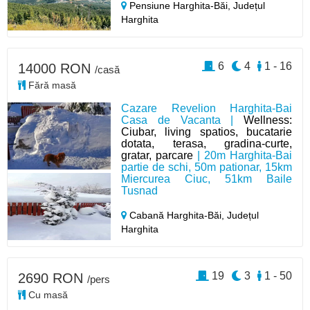
Pensiune Harghita-Băi,
Județul
Harghita
6
4
1 - 16
14000 RON
/casă
Fără masă
Cazare Revelion Harghita-Bai
Casa de Vacanta |
Wellness:
Ciubar, living spatios, bucatarie
dotata, terasa, gradina-curte,
gratar, parcare
| 20m Harghita-Bai
partie de schi, 50m pationar, 15km
Miercurea Ciuc, 51km Baile
Tusnad
Cabană Harghita-Băi,
Județul
Harghita
19
3
1 - 50
2690 RON
/pers
Cu masă