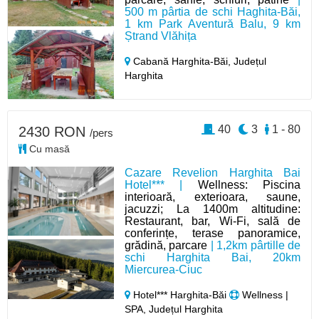
500 m pârtia de schi Haghita-Băi,
1 km Park Aventură Balu, 9 km
Ștrand Vlăhița
Cabană Harghita-Băi,
Județul
Harghita
40
3
1 - 80
2430 RON
/pers
Cu masă
Cazare Revelion Harghita Bai
Hotel*** |
Wellness: Piscina
interioară, exterioara, saune,
jacuzzi; La 1400m altitudine:
Restaurant, bar, Wi-Fi, sală de
conferințe, terase panoramice,
grădină, parcare
| 1,2km pârtille de
schi Harghita Bai, 20km
Miercurea-Ciuc
Hotel*** Harghita-Băi
Wellness |
SPA, Județul Harghita