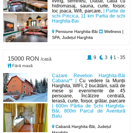
living, semineu, ciubar, cada cu
hidromasaj, sauna, curte, foișor,
loc joaca, Wifi, parcare,
| Partie de
schi Piricica, 11 km Partia de schi
Harghita-Bai
Pensiune Harghita-Băi
Wellness |
SPA, Județul Harghita
9
3
1 - 35
15000 RON
/casă
Fără masă
Cazare Revelion Harghita-Băi
Cabana** |
Cu vedere la Munții
Harghita, WIFI, 2 bucătării, sală de
mese și evenimente de 45
persoane, încălzire centrală,
terasă, curte, foișor, grătar, parcare
| 600m Pârtia de Schi Harghita-
Băi, 800m Parcul de Aventură
Balu
Cabană Harghita-Băi,
Județul
Harghita