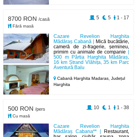
5
5
1 - 17
8700 RON
/casă
Fără masă
Cazare Revelion Harghita
Mădăraș Cabană |
Mică bucătărie,
cameră de zi-fragerie, șemineu,
primim cu animale de companie
|
500 m Pârtia Harghita Mădăraș,
16 km Ștrand Vlăhița, 35 km Parc
Aventură Balu
Cabană Harghita Madaras,
Județul
Harghita
10
1
1 - 38
500 RON
/pers
Cu masă
Cazare Revelion Harghita
Mădăraș Cabana** |
Restaurant,
bar, salon, ciubăr, sauna, zona