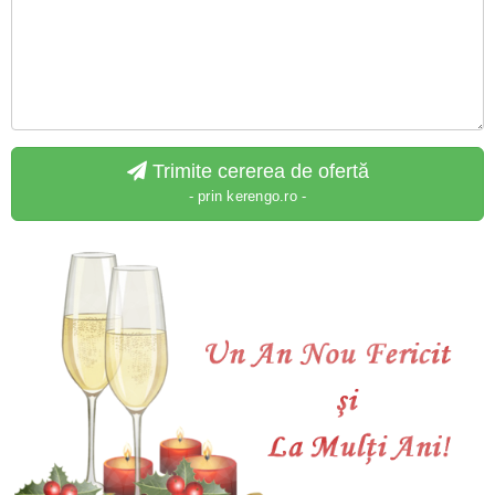
Trimite cererea de ofertă
- prin kerengo.ro -