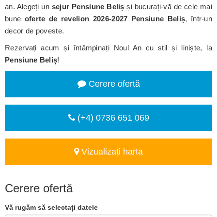
an. Alegeți un
sejur Pensiune Beliș
și bucurați-vă de cele mai
bune
oferte de revelion 2026-2027 Pensiune Beliș
, într-un
decor de poveste.
Rezervați acum și întâmpinați Noul An cu stil și liniște, la
Pensiune Beliș
!
Cerere ofertă
(+4) 0736 651 069
Vizualizați harta
Cerere ofertă
Vă rugăm să selectați datele