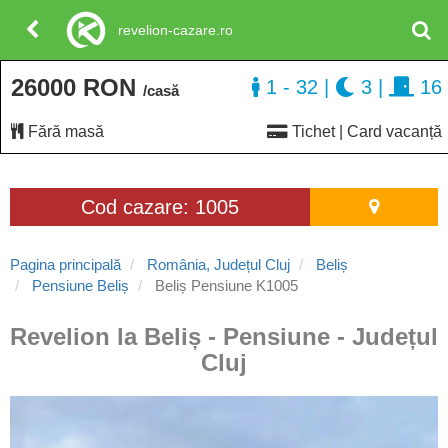
revelion-cazare.ro
26000 RON
1 - 32
|
3
|
16
/casă
Fără masă
Tichet | Card vacanță
Cod cazare: 1005
Pagina principală
România, Județul Cluj
Beliș
Pensiune Beliș
Beliș Pensiune K1005
Revelion la Beliș - Pensiune - Județul
Cluj