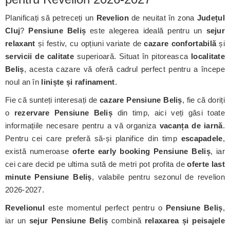
Planificați să petreceți un
Revelion
de neuitat în zona
Județul
Cluj
?
Pensiune Beliș
este alegerea ideală pentru un
sejur
relaxant
și festiv, cu opțiuni variate de
cazare confortabilă
și
servicii de calitate
superioară. Situat în pitoreasca
localitate
Beliș
, acesta cazare vă oferă cadrul perfect pentru a începe
noul an în
liniște și rafinament
.
Fie că sunteți interesați de
cazare Pensiune Beliș
, fie că doriți
o
rezervare Pensiune Beliș
din timp, aici veți găsi toate
informațiile necesare pentru a vă organiza
vacanța de iarnă
.
Pentru cei care preferă să-și planifice din timp
escapadele
,
există numeroase
oferte early booking Pensiune Beliș
, iar
cei care decid pe ultima sută de metri pot profita de
oferte last
minute Pensiune Beliș
, valabile pentru sezonul de revelion
2026-2027.
Revelionul
este momentul perfect pentru o
Pensiune Beliș
,
iar un
sejur Pensiune Beliș
combină
relaxarea și peisajele