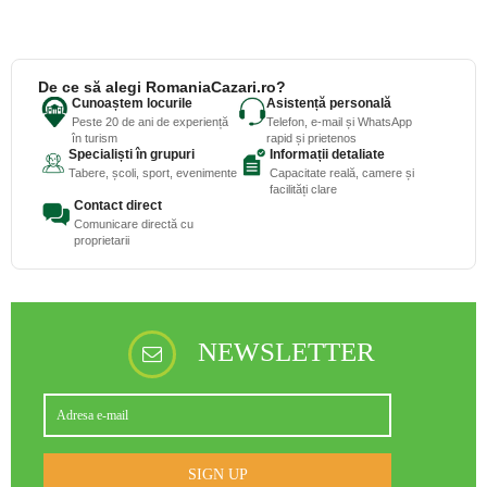
De ce să alegi RomaniaCazari.ro?
Cunoaștem locurile
Asistență personală
Peste 20 de ani de experiență
Telefon, e-mail și WhatsApp
în turism
rapid și prietenos
Specialiști în grupuri
Informații detaliate
Tabere, școli, sport, evenimente
Capacitate reală, camere și
facilități clare
Contact direct
Comunicare directă cu
proprietarii
NEWSLETTER
SIGN UP