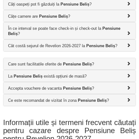
Câți oaspeți pot fi găzduiți la
Pensiune Beliș
?
Câțe camere are
Pensiune Beliș
?
În ce interval se poate face check-in și check-out la
Pensiune
Beliș
?
Cât costă sejurul de Revelion 2026-2027 la
Pensiune Beliș
?
Care sunt facilitatile oferite de
Pensiune Beliș
?
La
Pensiune Beliș
există opțiuni de masă?
Accepta vouchere de vacanta
Pensiune Beliș
?
Ce este recomandat de vizitat în zona
Pensiune Beliș
?
Informații utile și termeni frecvent căutați
pentru cazare despre Pensiune Beliș
pentru Revelion 2026-2027