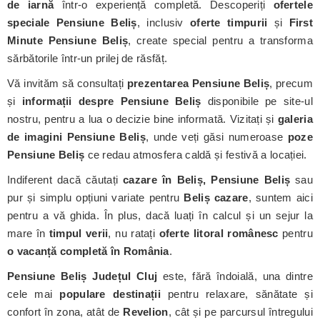
de iarnă
într-o experiență completă. Descoperiți
ofertele
speciale Pensiune Beliș
, inclusiv
oferte timpurii
și
First
Minute Pensiune Beliș
, create special pentru a transforma
sărbătorile într-un prilej de răsfăț.
Vă invităm să consultați
prezentarea Pensiune Beliș
, precum
și
informații despre Pensiune Beliș
disponibile pe site-ul
nostru, pentru a lua o decizie bine informată. Vizitați și
galeria
de imagini Pensiune Beliș
, unde veți găsi numeroase
poze
Pensiune Beliș
ce redau atmosfera caldă și festivă a locației.
Indiferent dacă căutați
cazare în Beliș, Pensiune Beliș
sau
pur și simplu opțiuni variate pentru
Beliș cazare
, suntem aici
pentru a vă ghida. În plus, dacă luați în calcul și un sejur la
mare în
timpul verii
, nu ratați
oferte litoral românesc
pentru
o vacanță completă în România
.
Pensiune Beliș
Județul Cluj
este, fără îndoială, una dintre
cele mai
populare destinații
pentru relaxare, sănătate și
confort în zona, atât de
Revelion
, cât și pe parcursul întregului