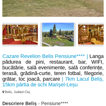
Cazare Revelion Belis Pensiune**** |
Langa
pădurea de pini, restaurant, bar, WIFI,
bucătărie, sală evenimente, sală conferințe,
terasă, grădină-curte, teren fotbal, filegorie,
grătar, loc joacă, parcare
| 7km Lacul Beliș,
15km pârtia de schi Marișel-Leșu
Beliș, Județul Cluj
Descriere Beliș
- Pensiune****