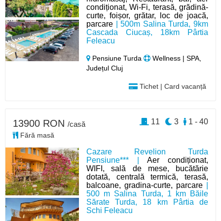
condiționat, Wi-Fi, terasă, grădină-
curte, foișor, grătar, loc de joacă,
parcare
| 500m Salina Turda, 9km
Cascada Ciucaș, 18km Pârtia
Feleacu
Pensiune Turda
Wellness | SPA,
Județul Cluj
Tichet | Card vacanță
11
3
1 - 40
13900 RON
/casă
Fără masă
Cazare Revelion Turda
Pensiune*** |
Aer condiționat,
WIFI, sală de mese, bucătărie
dotată, centrală termică, terasă,
balcoane, gradina-curte, parcare
|
500 m Salina Turda, 1 km Băile
Sărate Turda, 18 km Pârtia de
Schi Feleacu