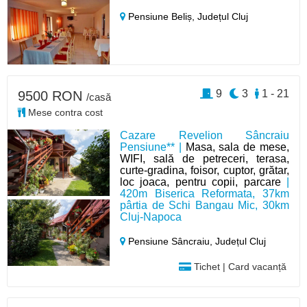
Pensiune Beliș,
Județul Cluj
9
3
1 - 21
9500 RON
/casă
Mese contra cost
Cazare Revelion Sâncraiu
Pensiune** |
Masa, sala de mese,
WIFI, sală de petreceri, terasa,
curte-gradina, foisor, cuptor, grătar,
loc joaca, pentru copii, parcare
|
420m Biserica Reformata, 37km
pârtia de Schi Bangau Mic, 30km
Cluj-Napoca
Pensiune Sâncraiu,
Județul Cluj
Tichet | Card vacanță