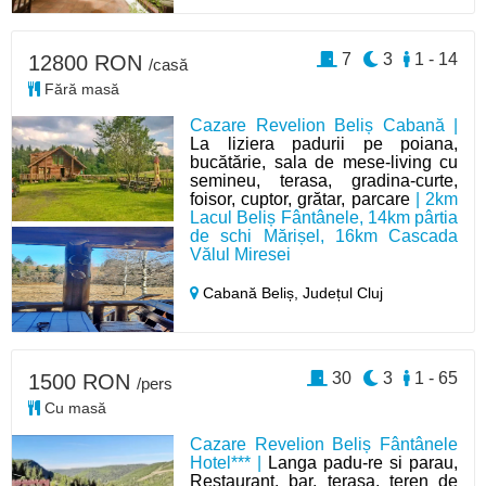
7
3
1 - 14
12800 RON
/casă
Fără masă
Cazare Revelion Beliș Cabană |
La liziera padurii pe poiana,
bucătărie, sala de mese-living cu
semineu, terasa, gradina-curte,
foisor, cuptor, grătar, parcare
| 2km
Lacul Beliș Fântânele, 14km pârtia
de schi Mărișel, 16km Cascada
Vălul Miresei
Cabană Beliș,
Județul Cluj
30
3
1 - 65
1500 RON
/pers
Cu masă
Cazare Revelion Beliș Fântânele
Hotel*** |
Langa padu-re si parau,
Restaurant, bar, terasa, teren de