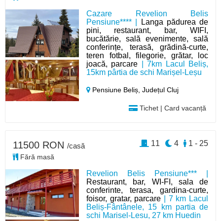
Cazare Revelion Belis
Pensiune**** |
Langa pădurea de
pini, restaurant, bar, WIFI,
bucătărie, sală evenimente, sală
conferințe, terasă, grădină-curte,
teren fotbal, filegorie, grătar, loc
joacă, parcare
| 7km Lacul Beliș,
15km pârtia de schi Marișel-Leșu
Pensiune Beliș,
Județul Cluj
Tichet | Card vacanță
11
4
1 - 25
11500 RON
/casă
Fără masă
Revelion Belis Pensiune*** |
Restaurant, bar, WI-FI, sala de
conferinte, terasa, gardina-curte,
foisor, gratar, parcare
| 7 km Lacul
Beliș-Fântânele, 15 km partia de
schi Marisel-Lesu, 27 km Huedin