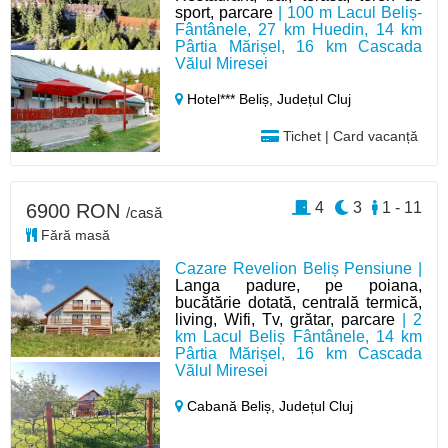
sport, parcare
| 100 m Lacul Beliș-
Fântânele, 27 km Huedin, 14 km
Pârtia Mărișel, 16 km Cascada
Vălul Miresei
Hotel*** Beliș,
Județul Cluj
Tichet | Card vacanță
4
3
1 - 11
6900 RON
/casă
Fără masă
Cazare Revelion Beliș Pensiune |
Langa padure, pe poiana,
bucătărie dotată, centrală termică,
living, Wifi, Tv, grătar, parcare
| 2
km Lacul Beliș Fântânele, 14 km
Pârtia Mărișel, 16 km Cascada
Vălul Miresei
Cabană Beliș,
Județul Cluj