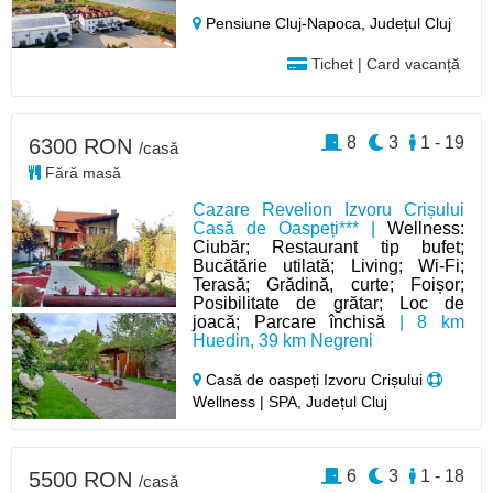
Pensiune Cluj-Napoca,
Județul Cluj
Tichet | Card vacanță
8
3
1 - 19
6300 RON
/casă
Fără masă
Cazare Revelion Izvoru Crișului
Casă de Oaspeți*** |
Wellness:
Ciubăr; Restaurant tip bufet;
Bucătărie utilată; Living; Wi-Fi;
Terasă; Grădină, curte; Foișor;
Posibilitate de grătar; Loc de
joacă; Parcare închisă
| 8 km
Huedin, 39 km Negreni
Casă de oaspeți Izvoru Crișului
Wellness | SPA, Județul Cluj
6
3
1 - 18
5500 RON
/casă