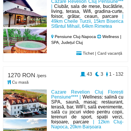
Cazare Revelion Cluj Pensiune***
|
Ciubăr, sala de mese, bucătărie,
living, terasa, Wifi, gradina-curte,
foisor, grătar, ceaun, parcare
|
49km Cheile Turzii, 15km Biserica
Sfântul Mihail, 64km Rimetea
Pensiune Cluj-Napoca
Wellness |
SPA, Județul Cluj
Tichet | Card vacanță
43
3
1 - 132
1270 RON
/pers
Cu masă
Cazare Revelion Cluj Florești
Pensiune**** |
Wellness: salină cu
SPA, saună, masaj; restaurant,
terasă, bar, WIFI, sală evenimente,
sală cu jocuri video pentru copii,
terenuri de sport, spații verzi,
foișoare, parcare
| 12km Cluj-
Napoca, 20km Baișoara