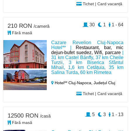
Tichet | Card vacanță
30
1
1 - 64
210 RON
/cameră
Fără masă
Cazare Revelion Cluj-Napoca
Hotel** |
Restaurant, bar, mic
dejun-bufet suedez, Wifi, parcare
|
31 km Castel Bánffy, 37 km Cheile
Turzii, 3 km Biserica Sfântul
Mihail, 1,6 km Cetățuia, 35 km
Salina Turda, 60 km Rimetea
Hotel** Cluj-Napoca,
Județul Cluj
Tichet | Card vacanță
5
3
1 - 13
12500 RON
/casă
Fără masă