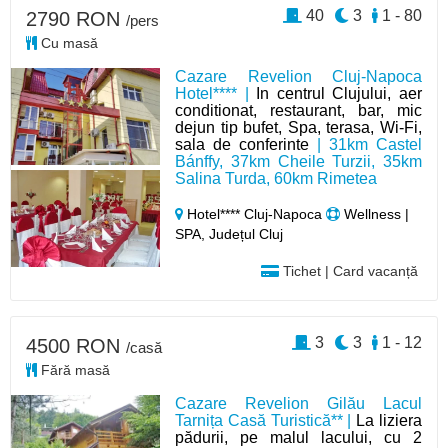
40
3
1 - 80
2790 RON
/pers
Cu masă
Cazare Revelion Cluj-Napoca
Hotel**** |
In centrul Clujului, aer
conditionat, restaurant, bar, mic
dejun tip bufet, Spa, terasa, Wi-Fi,
sala de conferinte
| 31km Castel
Bánffy, 37km Cheile Turzii, 35km
Salina Turda, 60km Rimetea
Hotel**** Cluj-Napoca
Wellness |
SPA, Județul Cluj
Tichet | Card vacanță
3
3
1 - 12
4500 RON
/casă
Fără masă
Cazare Revelion Gilău Lacul
Tarnița Casă Turistică** |
La liziera
pădurii, pe malul lacului, cu 2