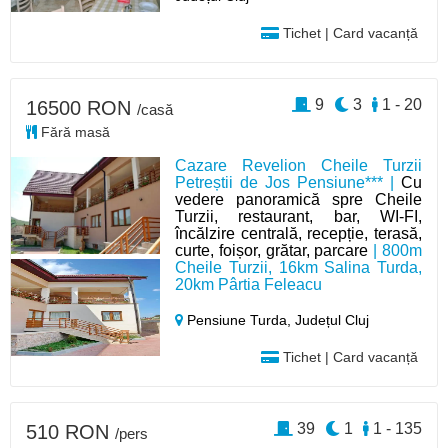
Tichet | Card vacanță
9
3
1 - 20
16500 RON
/casă
Fără masă
Cazare Revelion Cheile Turzii
Petreștii de Jos Pensiune*** |
Cu
vedere panoramică spre Cheile
Turzii, restaurant, bar, WI-FI,
încălzire centrală, recepție, terasă,
curte, foișor, grătar, parcare
| 800m
Cheile Turzii, 16km Salina Turda,
20km Pârtia Feleacu
Pensiune Turda,
Județul Cluj
Tichet | Card vacanță
39
1
1 - 135
510 RON
/pers