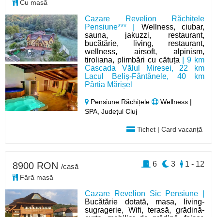
Cu masă
Cazare Revelion Răchițele
Pensiune*** |
Wellness, ciubar,
sauna, jakuzzi, restaurant,
bucătărie, living, restaurant,
wellness, airsoft, alpinism,
tiroliana, plimbări cu cătuța
| 9 km
Cascada Vălul Miresei, 22 km
Lacul Beliș-Fântânele, 40 km
Pârtia Mărișel
Pensiune Răchițele
Wellness |
SPA, Județul Cluj
Tichet | Card vacanță
6
3
1 - 12
8900 RON
/casă
Fără masă
Cazare Revelion Sic Pensiune |
Bucătărie dotată, masa, living-
sugragerie, Wifi, terasă, grădină-