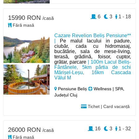
6
3
1 - 18
15990 RON
/casă
Fără masă
Cazare Revelion Beliș Pensiune**
|
Pe malul lacului in padure,
ciubăr, cada cu hidromasaj,
bucătărie, sala de mese-living,
terasă, grădină, foisor, cuptor,
grătar, parcare
| 100m Lacul Beliș-
Fântânele, 5km pârtia de schi
Mărișel-Leșu, 16km Cascada
Vălul M
Pensiune Beliș
Wellness | SPA,
Județul Cluj
Tichet | Card vacanță
16
3
1 - 32
26000 RON
/casă
Fără masă