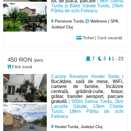
loc de joacă, parcare
| 6km Salina
Turda și Băile Sărate Turda, 25km
Pârtia de schi Feleacu
Pensiune Turda
Wellness | SPA,
Județul Cluj
Tichet | Card vacanță
7
3
1 - 23
450 RON
/pers
Fără masă
Cazare Revelion Hostel Torda |
Bucătărie, sală de mese, WiFi,
camere de familie, încălzire
centrală, grădină-curte, foișor,
grătar, transfer aeroport, parcare
gratuită
| 500m Salina Turda, 2km
Lacurile Sărate, 13km Cheile
Turzii, 18km Pârtia de schi
Feleacu
Hostel Turda,
Județul Cluj