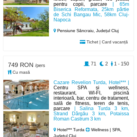
pentru copii, parcare
| 65m
Biserica Reformata, 25km pârtie
de Schi Bangau Mic, 58km Cluj-
Napoca
Pensiune Sâncraiu,
Județul Cluj
Tichet | Card vacanță
71
2
1 - 150
749 RON
/pers
Cu masă
Cazare Revelion Turda, Hotel*** |
Centru SPA și wellness,
restaurant, WI-FI, piscină
interioară, bar, centru de tratament,
sală de fitness, teren de tenis,
parcare
| Salina Turda 3 km,
Strand Dârgău 3 km, Potaissa
Roman Castrum 3 km
Hotel*** Turda
Wellness | SPA,
Județul Cluj