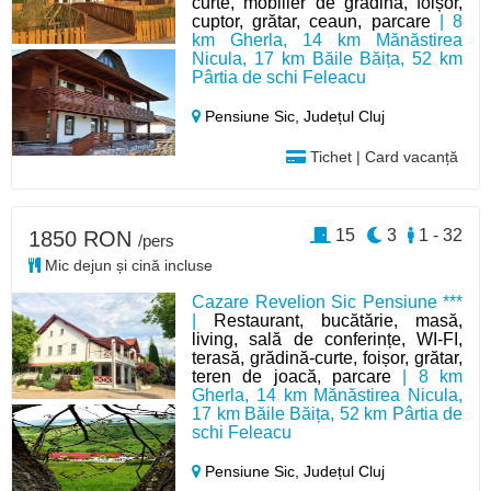
curte, mobilier de grădină, foișor,
cuptor, grătar, ceaun, parcare
| 8
km Gherla, 14 km Mănăstirea
Nicula, 17 km Băile Băița, 52 km
Pârtia de schi Feleacu
Pensiune Sic,
Județul Cluj
Tichet | Card vacanță
15
3
1 - 32
1850 RON
/pers
Mic dejun și cină incluse
Cazare Revelion Sic Pensiune ***
|
Restaurant, bucătărie, masă,
living, sală de conferințe, WI-FI,
terasă, grădină-curte, foișor, grătar,
teren de joacă, parcare
| 8 km
Gherla, 14 km Mănăstirea Nicula,
17 km Băile Băița, 52 km Pârtia de
schi Feleacu
Pensiune Sic,
Județul Cluj