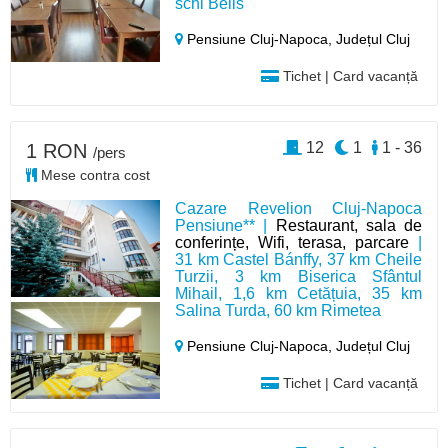
schi Belis
Pensiune Cluj-Napoca,
Județul Cluj
Tichet | Card vacanță
12
1
1 - 36
1 RON
/pers
Mese contra cost
Cazare Revelion Cluj-Napoca
Pensiune** |
Restaurant, sala de
conferințe, Wifi, terasa, parcare
|
31 km Castel Bánffy, 37 km Cheile
Turzii, 3 km Biserica Sfântul
Mihail, 1,6 km Cetățuia, 35 km
Salina Turda, 60 km Rimetea
Pensiune Cluj-Napoca,
Județul Cluj
Tichet | Card vacanță