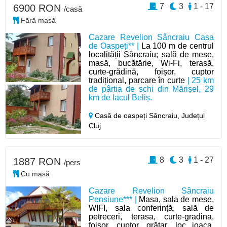
7
3
1 - 17
6900 RON
/casă
Fără masă
Cazare Revelion Sâncraiu Casa
de Oaspeți** |
La 100 m de centrul
localității Sâncraiu; sală de mese,
masă, bucătărie, Wi-Fi, terasă,
curte-grădină, foișor, cuptor
tradițional, parcare în curte
| 25 km
de pârtia de schi din Mărișel, 29
km de lacul Beliș.
Casă de oaspeți Sâncraiu,
Județul
Cluj
8
3
1 - 27
1887 RON
/pers
Cu masă
Cazare Revelion Sâncraiu
Pensiune*** |
Masa, sala de mese,
WIFI, sala conferință, sală de
petreceri, terasa, curte-gradina,
foisor, cuptor, grătar, loc joaca,