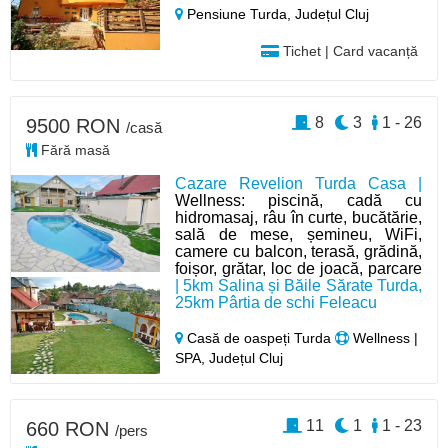
Pensiune Turda,
Județul Cluj
Tichet | Card vacanță
8
3
1 - 26
9500 RON
/casă
Fără masă
Cazare Revelion Turda Casa |
Wellness: piscină, cadă cu
hidromasaj, râu în curte, bucătărie,
sală de mese, șemineu, WiFi,
camere cu balcon, terasă, grădină,
foișor, grătar, loc de joacă, parcare
| 5km Salina și Băile Sărate Turda,
25km Pârtia de schi Feleacu
Casă de oaspeți Turda
Wellness |
SPA, Județul Cluj
11
1
1 - 23
660 RON
/pers