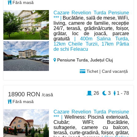
Fără masă
Cazare Revelion Turda Pensiune
*** |
Bucătărie, sală de mese, WiFi,
living, camere de familie, recepție
24/7, terasă, grădină/curte, foișor,
grătar, loc de joacă, parcare
gratuită
| 400m Salina Turda,
12km Cheile Turzii, 17km Pârtia
de schi Feleacu
Pensiune Turda,
Județul Cluj
Tichet | Card vacanță
26
3
1 - 78
18900 RON
/casă
Fără masă
Cazare Revelion Turda Pensiune
*** |
Wellness: Piscină exterioară,
Ciubăr; WIFI; Bucătărie,
sufragerie, camere cu balcon,
terasă, curte-gradină, foișor, grătar,