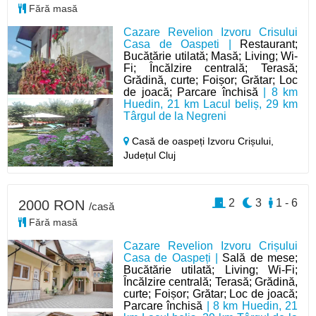
Fără masă
Cazare Revelion Izvoru Crisului
Casa de Oaspeti |
Restaurant;
Bucătărie utilată; Masă; Living; Wi-
Fi; Încălzire centrală; Terasă;
Grădină, curte; Foișor; Grătar; Loc
de joacă; Parcare închisă
| 8 km
Huedin, 21 km Lacul beliș, 29 km
Târgul de la Negreni
Casă de oaspeți Izvoru Crișului,
Județul Cluj
2
3
1 - 6
2000 RON
/casă
Fără masă
Cazare Revelion Izvoru Crișului
Casa de Oaspeți |
Sală de mese;
Bucătărie utilată; Living; Wi-Fi;
Încălzire centrală; Terasă; Grădină,
curte; Foișor; Grătar; Loc de joacă;
Parcare închisă
| 8 km Huedin, 21