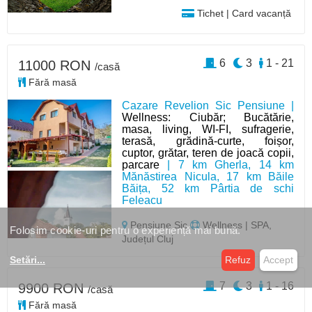
Tichet | Card vacanță
6
3
1 - 21
11000 RON
/casă
Fără masă
Cazare Revelion Sic Pensiune |
Wellness: Ciubăr; Bucătărie,
masa, living, WI-FI, sufragerie,
terasă, grădină-curte, foișor,
cuptor, grătar, teren de joacă copii,
parcare
| 7 km Gherla, 14 km
Mănăstirea Nicula, 17 km Băile
Băița, 52 km Pârtia de schi
Feleacu
Pensiune Sic
Wellness | SPA,
Folosim cookie-uri pentru o experiență mai bună.
Județul Cluj
Setări
...
Refuz
Accept
7
3
1 - 16
9900 RON
/casă
Fără masă