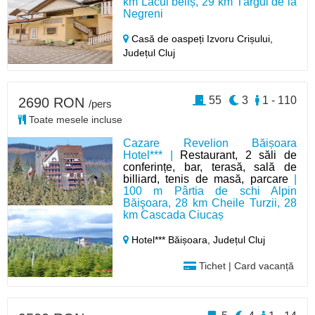
km Lacul beliș, 29 km Târgul de la
Negreni
Casă de oaspeți Izvoru Crișului,
Județul Cluj
55
3
1 - 110
2690 RON
/pers
Toate mesele incluse
Cazare Revelion Băișoara
Hotel*** |
Restaurant, 2 săli de
conferințe, bar, terasă, sală de
billiard, tenis de masă, parcare
|
100 m Pârtia de schi Alpin
Băişoara, 28 km Cheile Turzii, 28
km Cascada Ciucaș
Hotel*** Băișoara,
Județul Cluj
Tichet | Card vacanță