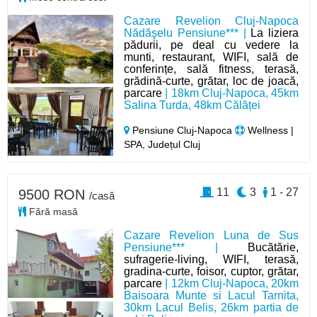
Cazare Revelion Cluj-Napoca
Nădăşelu Pensiune*** |
La liziera
pădurii, pe deal cu vedere la
munti, restaurant, WIFI, sală de
conferințe, sală fitness, terasă,
grădină-curte, grătar, loc de joacă,
parcare
| 18km Cluj-Napoca, 45km
Salina Turda, 48km Călăței
Pensiune Cluj-Napoca
Wellness |
SPA, Județul Cluj
11
3
1 - 27
9500 RON
/casă
Fără masă
Cazare Revelion Luna de Sus
Pensiune*** |
Bucătărie,
sufragerie-living, WIFI, terasă,
gradina-curte, foisor, cuptor, grătar,
parcare
| 12km Cluj-Napoca, 20km
Baisoara Munte si Lacul Tarnita,
30km Lacul Belis, 26km partia de