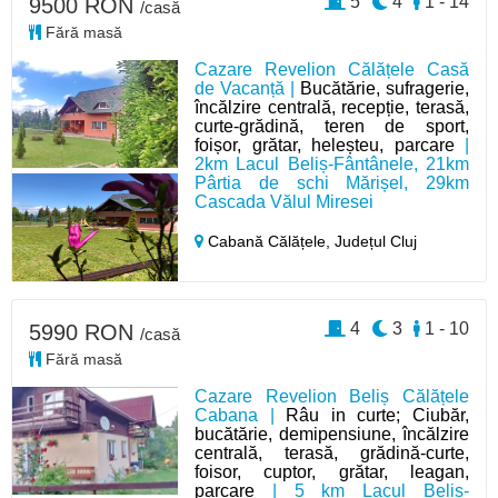
5
4
1 - 14
9500 RON
/casă
Fără masă
Cazare Revelion Călățele Casă
de Vacanță |
Bucătărie, sufragerie,
încălzire centrală, recepție, terasă,
curte-grădină, teren de sport,
foișor, grătar, heleșteu, parcare
|
2km Lacul Beliș-Fântânele, 21km
Pârtia de schi Mărișel, 29km
Cascada Vălul Miresei
Cabană Călățele,
Județul Cluj
4
3
1 - 10
5990 RON
/casă
Fără masă
Cazare Revelion Beliș Călățele
Cabana |
Râu in curte; Ciubăr,
bucătărie, demipensiune, încălzire
centrală, terasă, grădină-curte,
foisor, cuptor, grătar, leagan,
parcare
| 5 km Lacul Beliș-