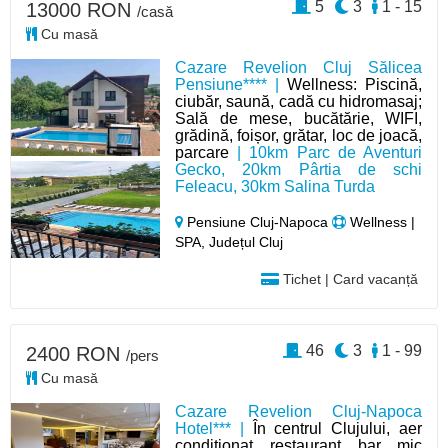
5
3
1 - 15
13000 RON
/casă
Cu masă
Cazare Revelion Cluj Sălicea
Pensiune**** |
Wellness: Piscină,
ciubăr, saună, cadă cu hidromasaj;
Sală de mese, bucătărie, WIFI,
grădină, foișor, grătar, loc de joacă,
parcare
| 10km Parc de Aventuri
Gecko, 20km Pârtia de schi
Feleacu, 30km Salina Turda
Pensiune Cluj-Napoca
Wellness |
SPA, Județul Cluj
Tichet | Card vacanță
46
3
1 - 99
2400 RON
/pers
Cu masă
Cazare Revelion Cluj-Napoca
Hotel*** |
În centrul Clujului, aer
condiționat, restaurant, bar, mic