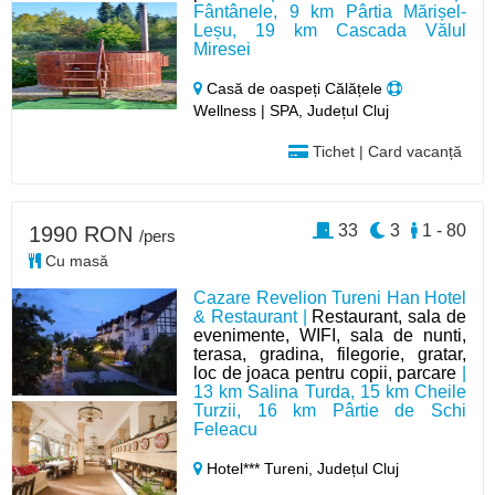
Fântânele, 9 km Pârtia Mărișel-
Leșu, 19 km Cascada Vălul
Miresei
Casă de oaspeți Călățele
Wellness | SPA, Județul Cluj
Tichet | Card vacanță
33
3
1 - 80
1990 RON
/pers
Cu masă
Cazare Revelion Tureni Han Hotel
& Restaurant |
Restaurant, sala de
evenimente, WIFI, sala de nunti,
terasa, gradina, filegorie, gratar,
loc de joaca pentru copii, parcare
|
13 km Salina Turda, 15 km Cheile
Turzii, 16 km Pârtie de Schi
Feleacu
Hotel*** Tureni,
Județul Cluj