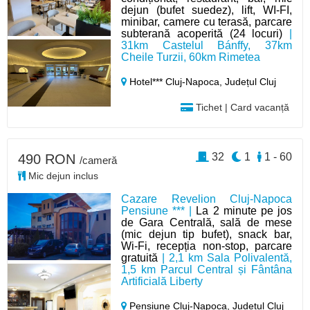
dejun (bufet suedez), lift, WI-FI,
minibar, camere cu terasă, parcare
subterană acoperită (24 locuri)
|
31km Castelul Bánffy, 37km
Cheile Turzii, 60km Rimetea
Hotel*** Cluj-Napoca,
Județul Cluj
Tichet | Card vacanță
32
1
1 - 60
490 RON
/cameră
Mic dejun inclus
Cazare Revelion Cluj-Napoca
Pensiune *** |
La 2 minute pe jos
de Gara Centrală, sală de mese
(mic dejun tip bufet), snack bar,
Wi-Fi, recepția non-stop, parcare
gratuită
| 2,1 km Sala Polivalentă,
1,5 km Parcul Central și Fântâna
Artificială Liberty
Pensiune Cluj-Napoca,
Județul Cluj