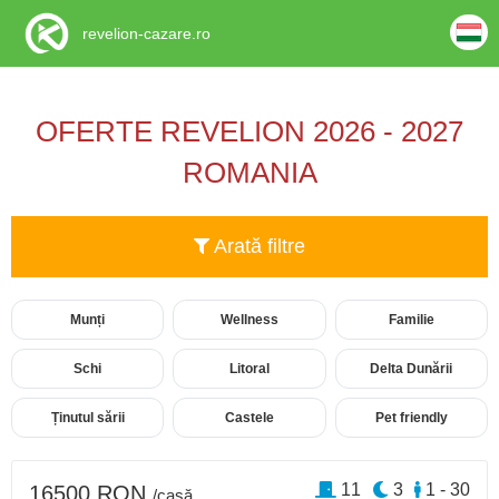
revelion-cazare.ro
OFERTE REVELION 2026 - 2027
ROMANIA
Arată filtre
Munți
Wellness
Familie
Schi
Litoral
Delta Dunării
Ținutul sării
Castele
Pet friendly
11
3
1 - 30
16500 RON
/casă