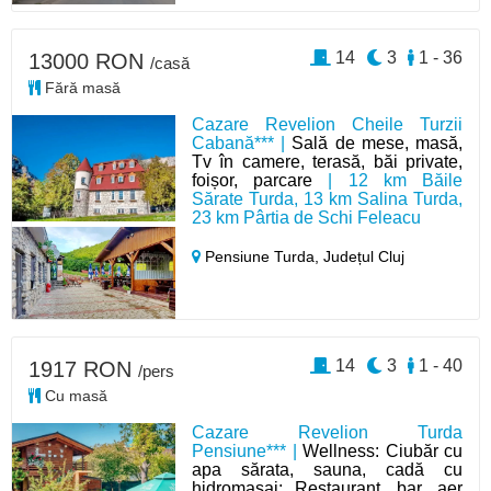
14
3
1 - 36
13000 RON
/casă
Fără masă
Cazare Revelion Cheile Turzii
Cabană*** |
Sală de mese, masă,
Tv în camere, terasă, băi private,
foișor, parcare
| 12 km Băile
Sărate Turda, 13 km Salina Turda,
23 km Pârtia de Schi Feleacu
Pensiune Turda,
Județul Cluj
14
3
1 - 40
1917 RON
/pers
Cu masă
Cazare Revelion Turda
Pensiune*** |
Wellness: Ciubăr cu
apa sărata, sauna, cadă cu
hidromasaj; Restaurant, bar, aer