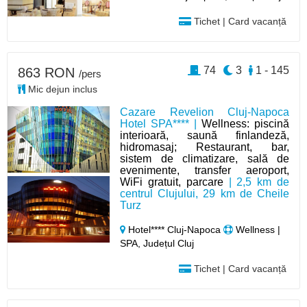
Tichet | Card vacanță
74
3
1 - 145
863 RON
/pers
Mic dejun inclus
Cazare Revelion Cluj-Napoca
Hotel SPA**** |
Wellness: piscină
interioară, saună finlandeză,
hidromasaj; Restaurant, bar,
sistem de climatizare, sală de
evenimente, transfer aeroport,
WiFi gratuit, parcare
| 2,5 km de
centrul Clujului, 29 km de Cheile
Turz
Hotel**** Cluj-Napoca
Wellness |
SPA, Județul Cluj
Tichet | Card vacanță