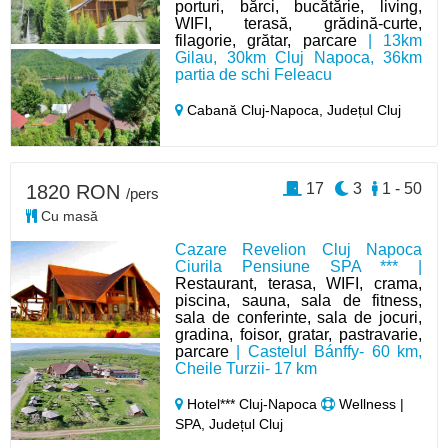
porturi, bărci, bucătărie, living,
WIFI, terasă, grădină-curte,
filagorie, grătar, parcare
| 13km
Gilau, 30km Cluj Napoca, 36km
partia de schi Feleacu
Cabană Cluj-Napoca,
Județul Cluj
17
3
1 - 50
1820 RON
/pers
Cu masă
Cazare Revelion Cluj Napoca
Ciurila Pensiune SPA *** |
Restaurant, terasa, WIFI, crama,
piscina, sauna, sala de fitness,
sala de conferinte, sala de jocuri,
gradina, foisor, gratar, pastravarie,
parcare
| Castelul Bánffy- 60 km,
Cheile Turzii- 17 km
Hotel*** Cluj-Napoca
Wellness |
SPA, Județul Cluj