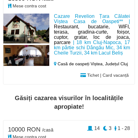
Mese contra cost
Cazare Revelion Țara Călatei
Viștea Casa de Oaspeti** |
Restaurant, bucatarie, WIFI,
terasa, gradina-curte, foișor,
cuptor, gratar, loc de joaca,
parcare
| 18 km Cluj-Napoca, 17
km pârtie schi Dângău Mic, 34 km
Cheile Turzii, 34 km Lacul Beliș
Casă de oaspeți Viștea,
Județul Cluj
Tichet | Card vacanță
Găsiți cazarea visurilor în localitățile
apropiate!
14
3
1 - 28
10000 RON
/casă
Mese contra cost