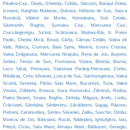
Păuleni-Ciuc
,
Dealu
,
Ghelința
,
Coltău
,
Săsciori
,
Barajul Zetea
,
Izvoare
,
Harghita Madaras
,
Dubova
,
Hidișelu de Sus
,
Sasca
Română
,
Vălenii de Munte
,
Hunedoara
,
Sub Cetate
,
Sânmartin
,
Reghin
,
Șumuleu Ciuc, Miercurea Ciuc
,
Ciucsângeorgiu
,
Șiclod
,
Scărișoara
,
Malnaș-Băi
,
Ic Ponor
Padis
,
Chedia Mică
,
Bixad
,
Cârța
,
Câmpu Cetății
,
Stâna de
Vale
,
Rânca
,
Ciumani
,
Baia Sprie
,
Mereni
,
Izvoru Crișului
,
Valea Drăganului
,
Miercurea Nirajului
,
Rona de Jos
,
Bușteni
,
Sebeș
,
Timișu de Sus
,
Frumoasa
,
Viștea
,
Bistrița
,
Bazna
,
Lacu Sărat
,
Petroșani
,
Statiunea Parâng-Petroșani
,
Corbu
,
Mădăraș
,
Cehu Silvaniei
,
Lunca de Sus
,
Sarmizegetusa
,
Valea
Scurtă
,
Senetea
,
Pârâu Satu Mare
,
București
,
Turia
,
Valea
Vinului
,
Călățele
,
Breaza
,
Gura Humorului
,
Zărnești
,
Rodna
,
Piatra Neamț
,
Sinaia
,
Boghiș
,
Delnița
,
Măgura
,
Arefu
,
Lorău
,
Crăciunel
,
Sâmbăta
,
Sântimbru
,
Săcălășeni
,
Șugag
,
Râșnov
,
Pietreni
,
Caransebeș
,
Șimleu Silvaniei
,
Zalău
,
Saschiz
,
Ditrău
,
Moieciu de Jos
,
Băișoara
,
Rucăr
,
Nădejdea
,
Ighiu/Ighìo
,
Iași
,
Pitești
,
Ciceu
,
Satu Mare
,
Almașu Mare
,
Bălăușeri
,
Geoagiu
,