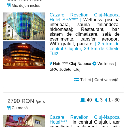
Mic dejun inclus
Cazare Revelion Cluj-Napoca
Hotel SPA**** |
Wellness: piscină
interioară, saună finlandeză,
hidromasaj; Restaurant, bar,
sistem de climatizare, sală de
evenimente, transfer aeroport,
WiFi gratuit, parcare
| 2,5 km de
centrul Clujului, 29 km de Cheile
Turz
Hotel**** Cluj-Napoca
Wellness |
SPA, Județul Cluj
Tichet | Card vacanță
40
3
1 - 80
2790 RON
/pers
Cu masă
Cazare Revelion Cluj-Napoca
Hotel**** |
In centrul Clujului, aer
conditionat, restaurant, bar, mic