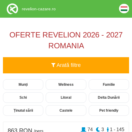
revelion-cazare.ro
OFERTE REVELION 2026 - 2027
ROMANIA
Arată filtre
Munți
Wellness
Familie
Schi
Litoral
Delta Dunării
Ținutul sării
Castele
Pet friendly
74
3
1 - 145
863 RON
/pers