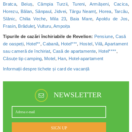
Bratca
,
Beiuș
,
Câmpia Turzii
,
Tureni
,
Armășeni
,
Cacica
,
Horezu
,
Bălan
,
Sânpaul
,
Jidvei
,
Târgu Neamț
,
Horea
,
Tarcău
,
Slănic
,
Chilia Veche
,
Mila 23
,
Baia Mare
,
Apoldu de Jos
,
Frasin
,
Brăduleț
,
Vulturu
,
Ampoița
Tipurile de cazări închiriabile de Revelion:
Pensiune
,
Casă
de oaspeți
,
Hotel**
,
Cabană
,
Hotel***
,
Hostel
,
Vilă
,
Apartament
sau cameră de închiriat
,
Casă de apartamente
,
Hotel****
,
Căsuțe tip camping
,
Motel
,
Han
,
Hotel-apartament
Informații despre tichete și card de vacanță
NEWSLETTER
SIGN UP