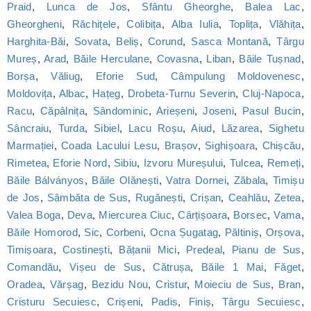
Praid
,
Lunca de Jos
,
Sfântu Gheorghe
,
Balea Lac
,
Gheorgheni
,
Răchițele
,
Colibița
,
Alba Iulia
,
Toplița
,
Vlăhița
,
Harghita-Băi
,
Sovata
,
Beliș
,
Corund
,
Sasca Montană
,
Târgu
Mureș
,
Arad
,
Băile Herculane
,
Covasna
,
Liban
,
Băile Tușnad
,
Borșa
,
Văliug
,
Eforie Sud
,
Câmpulung Moldovenesc
,
Moldovița
,
Albac
,
Hațeg
,
Drobeta-Turnu Severin
,
Cluj-Napoca
,
Racu
,
Căpâlnița
,
Sândominic
,
Arieșeni
,
Joseni
,
Pasul Bucin
,
Sâncraiu
,
Turda
,
Sibiel
,
Lacu Roșu
,
Aiud
,
Lăzarea
,
Sighetu
Marmației
,
Coada Lacului Lesu
,
Brașov
,
Sighișoara
,
Chișcău
,
Rimetea
,
Eforie Nord
,
Sibiu
,
Izvoru Mureșului
,
Tulcea
,
Remeți
,
Băile Bálványos
,
Băile Olănești
,
Vatra Dornei
,
Zăbala
,
Timișu
de Jos
,
Sâmbăta de Sus
,
Rugănești
,
Crișan
,
Ceahlău
,
Zetea
,
Valea Boga
,
Deva
,
Miercurea Ciuc
,
Cârțișoara
,
Borsec
,
Vama
,
Băile Homorod
,
Sic
,
Corbeni
,
Ocna Șugatag
,
Păltiniș
,
Orșova
,
Timișoara
,
Costinești
,
Bățanii Mici
,
Predeal
,
Pianu de Sus
,
Comandău
,
Vișeu de Sus
,
Cătrușa
,
Băile 1 Mai
,
Făget
,
Oradea
,
Vărșag
,
Bezidu Nou
,
Cristur
,
Moieciu de Sus
,
Bran
,
Cristuru Secuiesc
,
Crișeni
,
Padis
,
Finiș
,
Târgu Secuiesc
,