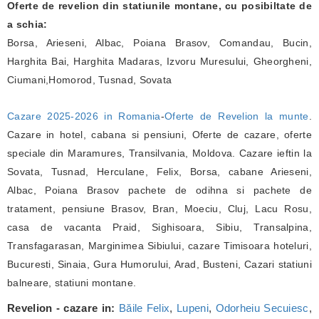
Oferte de revelion din statiunile montane, cu posibiltate de
a schia:
Borsa, Arieseni, Albac, Poiana Brasov, Comandau, Bucin,
Harghita Bai, Harghita Madaras, Izvoru Muresului, Gheorgheni,
Ciumani,Homorod, Tusnad, Sovata
Cazare 2025-2026 in Romania
-
Oferte de Revelion la munte
.
Cazare in hotel, cabana si pensiuni, Oferte de cazare, oferte
speciale din Maramures, Transilvania, Moldova. Cazare ieftin la
Sovata, Tusnad, Herculane, Felix, Borsa, cabane Arieseni,
Albac, Poiana Brasov pachete de odihna si pachete de
tratament, pensiune Brasov, Bran, Moeciu, Cluj, Lacu Rosu,
casa de vacanta Praid, Sighisoara, Sibiu, Transalpina,
Transfagarasan, Marginimea Sibiului, cazare Timisoara hoteluri,
Bucuresti, Sinaia, Gura Humorului, Arad, Busteni, Cazari statiuni
balneare, statiuni montane.
Revelion - cazare in:
Băile Felix
,
Lupeni
,
Odorheiu Secuiesc
,