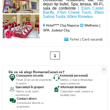
dejun tip bufet, Spa, terasa, Wi-Fi,
sala de conferinte
| 31km Castel
Bánffy, 37km Cheile Turzii, 35km
Salina Turda, 60km Rimetea
Hotel**** Cluj-Napoca
Wellness |
SPA, Județul Cluj
Tichet | Card vacanță
1
De ce să alegi RomaniaCazari.ro?
Cunoaștem locurile
Asistență personală
Peste 20 de ani de experiență
Telefon, e-mail și WhatsApp
în turism
rapid și prietenos
Specialiști în grupuri
Informații detaliate
Tabere, școli, sport,
Capacitate reală, camere și
evenimente
facilități clare
Contact direct
Comunicare directă cu
proprietarii