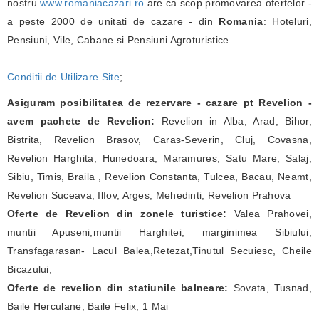
nostru
www.romaniacazari.ro
are ca scop promovarea ofertelor -
a peste 2000 de unitati de cazare - din
Romania
: Hoteluri,
Pensiuni, Vile, Cabane si Pensiuni Agroturistice.
Conditii de Utilizare Site
;
Asiguram posibilitatea de rezervare - cazare pt Revelion -
avem pachete de Revelion:
Revelion in Alba, Arad, Bihor,
Bistrita, Revelion Brasov, Caras-Severin, Cluj, Covasna,
Revelion Harghita, Hunedoara, Maramures, Satu Mare, Salaj,
Sibiu, Timis, Braila , Revelion Constanta, Tulcea, Bacau, Neamt,
Revelion Suceava, Ilfov, Arges, Mehedinti, Revelion Prahova
Oferte de Revelion din zonele turistice:
Valea Prahovei,
muntii Apuseni,muntii Harghitei, marginimea Sibiului,
Transfagarasan- Lacul Balea,Retezat,Tinutul Secuiesc, Cheile
Bicazului,
Oferte de revelion din statiunile balneare:
Sovata, Tusnad,
Baile Herculane, Baile Felix, 1 Mai