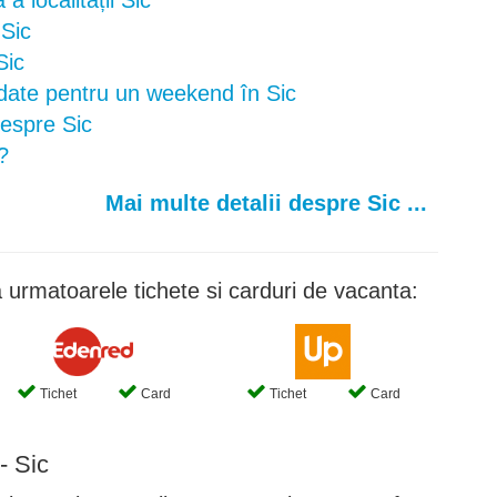
a localității Sic
 Sic
Sic
ate pentru un weekend în Sic
despre Sic
?
Mai multe detalii despre Sic ...
 urmatoarele tichete si carduri de vacanta:
Tichet
Card
Tichet
Card
- Sic