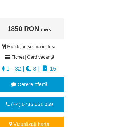
1850 RON
/pers
Mic dejun și cină incluse
Tichet | Card vacanță
1 - 32
|
3
|
15
Cerere ofertă
(+4) 0736 651 069
Vizualizați harta