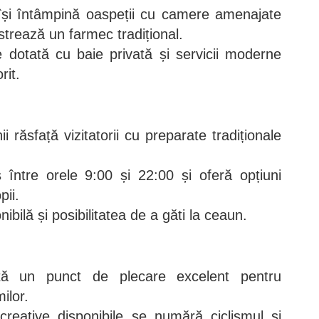
își întâmpină oaspeții cu camere amenajate
strează un farmec tradițional.
 dotată cu baie privată și servicii moderne
rit.
i răsfață vizitatorii cu preparate tradiționale
 între orele 9:00 și 22:00 și oferă opțiuni
pii.
ibilă și posibilitatea de a găti la ceaun.
ntă un punct de plecare excelent pentru
ilor.
recreative disponibile se numără ciclismul și