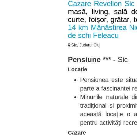
Cazare Revelion Sic
masă, living, sală d
curte, foișor, grătar,
14 km Mănăstirea Nic
de schi Feleacu
Sic, Județul Cluj
Pensiune ***
- Sic
Locație
Pensiunea este situat
parte a fascinantei re
Minunile naturale d
tradițional și proxi
această locație o a
pentru activități recr
Cazare