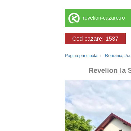
revelion-cazare.ro
Cod cazare: 1537
Pagina principală
România, Jude
Revelion la 