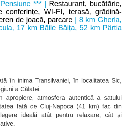
 Pensiune *** |
Restaurant, bucătărie,
e conferințe, WI-FI, terasă, grădină-
 teren de joacă, parcare
| 8 km Gherla,
ula, 17 km Băile Băița, 52 km Pârtia
ă în inima Transilvaniei, în localitatea Sic,
giuni a Călatei.
in apropiere, atmosfera autentică a satului
mitatea față de Cluj-Napoca (41 km) fac din
legere ideală atât pentru relaxare, cât și
eative.