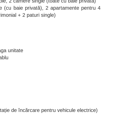
e, 2 camere single (toate cu baie privată)
 (cu baie privată), 2 apartamente pentru 4
monial + 2 paturi single)
aga unitate
ablu
tație de încărcare pentru vehicule electrice)