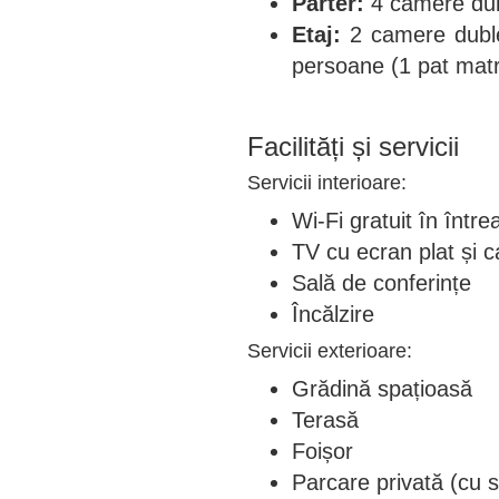
Parter:
4 camere dubl
Etaj:
2 camere duble
persoane (1 pat matri
Facilități și servicii
Servicii interioare:
Wi-Fi gratuit în între
TV cu ecran plat și c
Sală de conferințe
Încălzire
Servicii exterioare:
Grădină spațioasă
Terasă
Foișor
Parcare privată (cu s