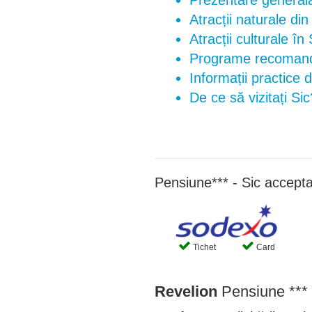
Prezentare generală 
Atracții naturale din
Atracții culturale în 
Programe recomand
Informații practice 
De ce să vizitați Sic
Pensiune*** - Sic accepta
Tichet
Card
Revelion
Pensiune *** 