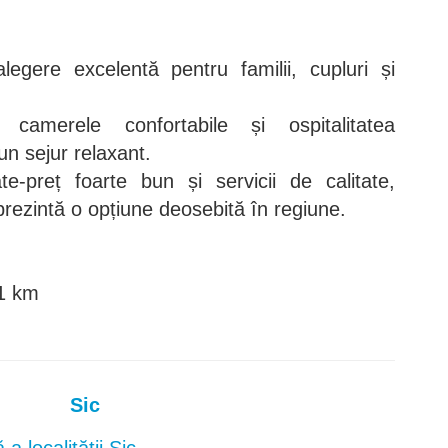
egere excelentă pentru familii, cupluri și
ă, camerele confortabile și ospitalitatea
un sejur relaxant.
te-preț foarte bun și servicii de calitate,
rezintă o opțiune deosebită în regiune.
41 km
Sic