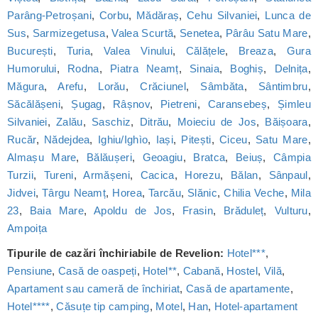
Parâng-Petroșani
,
Corbu
,
Mădăraș
,
Cehu Silvaniei
,
Lunca de
Sus
,
Sarmizegetusa
,
Valea Scurtă
,
Senetea
,
Pârâu Satu Mare
,
București
,
Turia
,
Valea Vinului
,
Călățele
,
Breaza
,
Gura
Humorului
,
Rodna
,
Piatra Neamț
,
Sinaia
,
Boghiș
,
Delnița
,
Măgura
,
Arefu
,
Lorău
,
Crăciunel
,
Sâmbăta
,
Sântimbru
,
Săcălășeni
,
Șugag
,
Râșnov
,
Pietreni
,
Caransebeș
,
Șimleu
Silvaniei
,
Zalău
,
Saschiz
,
Ditrău
,
Moieciu de Jos
,
Băișoara
,
Rucăr
,
Nădejdea
,
Ighiu/Ighìo
,
Iași
,
Pitești
,
Ciceu
,
Satu Mare
,
Almașu Mare
,
Bălăușeri
,
Geoagiu
,
Bratca
,
Beiuș
,
Câmpia
Turzii
,
Tureni
,
Armășeni
,
Cacica
,
Horezu
,
Bălan
,
Sânpaul
,
Jidvei
,
Târgu Neamț
,
Horea
,
Tarcău
,
Slănic
,
Chilia Veche
,
Mila
23
,
Baia Mare
,
Apoldu de Jos
,
Frasin
,
Brăduleț
,
Vulturu
,
Ampoița
Tipurile de cazări închiriabile de Revelion:
Hotel***
,
Pensiune
,
Casă de oaspeți
,
Hotel**
,
Cabană
,
Hostel
,
Vilă
,
Apartament sau cameră de închiriat
,
Casă de apartamente
,
Hotel****
,
Căsuțe tip camping
,
Motel
,
Han
,
Hotel-apartament