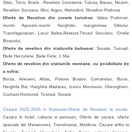
Sibiu, Timis, Braila , Revelion Constanta, Tulcea, Bacau, Neamt,
Revelion Suceava, Ilfov, Arges, Mehedinti, Revelion Prahova
Oferte de Revelion din zonele turistice:
Valea Prahovei,
muntii Apuseni,muntii Harghitei, marginimea Sibiului,
Transfagarasan- Lacul Balea,Retezat,Tinutul Secuiesc, Cheile
Bicazului,
Oferte de revelion din statiunile balneare:
Sovata, Tusnad,
Baile Herculane, Baile Felix, 1 Mai
Oferte de revelion din statiunile montane, cu posibiltate de
a schia:
Borsa, Arieseni, Albac, Poiana Brasov, Comandau, Bucin,
Harghita Bai, Harghita Madaras, Izvoru Muresului, Gheorgheni,
Ciumani,Homorod, Tusnad, Sovata
Cazare 2025-2026 in Romania
-
Oferte de Revelion la munte
.
Cazare in hotel, cabana si pensiuni, Oferte de cazare, oferte
speciale din Maramures, Transilvania, Moldova. Cazare ieftin la