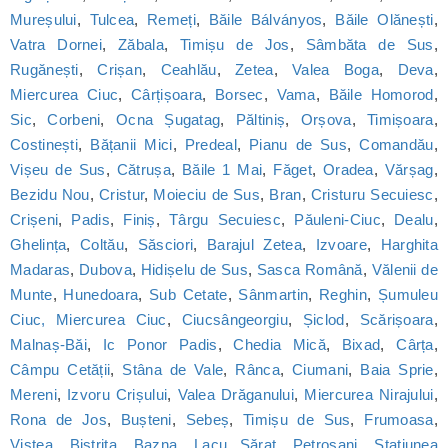
Mureșului
,
Tulcea
,
Remeți
,
Băile Bálványos
,
Băile Olănești
,
Vatra Dornei
,
Zăbala
,
Timișu de Jos
,
Sâmbăta de Sus
,
Rugănești
,
Crișan
,
Ceahlău
,
Zetea
,
Valea Boga
,
Deva
,
Miercurea Ciuc
,
Cârțișoara
,
Borsec
,
Vama
,
Băile Homorod
,
Sic
,
Corbeni
,
Ocna Șugatag
,
Păltiniș
,
Orșova
,
Timișoara
,
Costinești
,
Bățanii Mici
,
Predeal
,
Pianu de Sus
,
Comandău
,
Vișeu de Sus
,
Cătrușa
,
Băile 1 Mai
,
Făget
,
Oradea
,
Vărșag
,
Bezidu Nou
,
Cristur
,
Moieciu de Sus
,
Bran
,
Cristuru Secuiesc
,
Crișeni
,
Padis
,
Finiș
,
Târgu Secuiesc
,
Păuleni-Ciuc
,
Dealu
,
Ghelința
,
Coltău
,
Săsciori
,
Barajul Zetea
,
Izvoare
,
Harghita
Madaras
,
Dubova
,
Hidișelu de Sus
,
Sasca Română
,
Vălenii de
Munte
,
Hunedoara
,
Sub Cetate
,
Sânmartin
,
Reghin
,
Șumuleu
Ciuc, Miercurea Ciuc
,
Ciucsângeorgiu
,
Șiclod
,
Scărișoara
,
Malnaș-Băi
,
Ic Ponor Padis
,
Chedia Mică
,
Bixad
,
Cârța
,
Câmpu Cetății
,
Stâna de Vale
,
Rânca
,
Ciumani
,
Baia Sprie
,
Mereni
,
Izvoru Crișului
,
Valea Drăganului
,
Miercurea Nirajului
,
Rona de Jos
,
Bușteni
,
Sebeș
,
Timișu de Sus
,
Frumoasa
,
Viștea
,
Bistrița
,
Bazna
,
Lacu Sărat
,
Petroșani
,
Statiunea