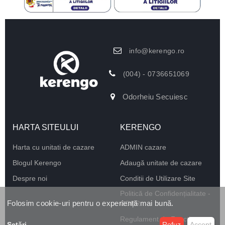
info@kerengo.ro
(004) - 0736651069
Odorheiu Secuiesc
HARTA SITEULUI
KERENGO
Harta cu unitati de cazare
ADMIN cazare
Blogul Kerengo
Adaugă unitate de cazare
Despre noi
Conditii de Utilizare Site
Politică de Confidențialitate -
Folosim cookie-uri pentru o experiență mai bună.
GDPR
Regulament de Funcționare
Setări
...
Refuz
Accept