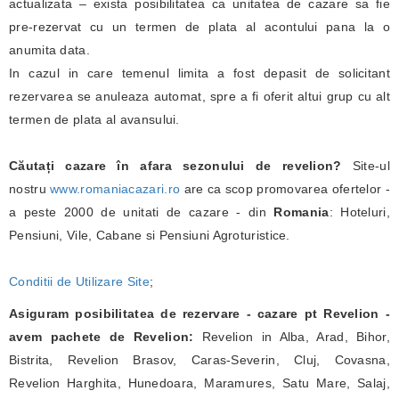
actualizata – exista posibilitatea ca unitatea de cazare sa fie
pre-rezervat cu un termen de plata al acontului pana la o
anumita data.
In cazul in care temenul limita a fost depasit de solicitant
rezervarea se anuleaza automat, spre a fi oferit altui grup cu alt
termen de plata al avansului.
Căutați cazare în afara sezonului de revelion?
Site-ul
nostru
www.romaniacazari.ro
are ca scop promovarea ofertelor -
a peste 2000 de unitati de cazare - din
Romania
: Hoteluri,
Pensiuni, Vile, Cabane si Pensiuni Agroturistice.
Conditii de Utilizare Site
;
Asiguram posibilitatea de rezervare - cazare pt Revelion -
avem pachete de Revelion:
Revelion in Alba, Arad, Bihor,
Bistrita, Revelion Brasov, Caras-Severin, Cluj, Covasna,
Revelion Harghita, Hunedoara, Maramures, Satu Mare, Salaj,