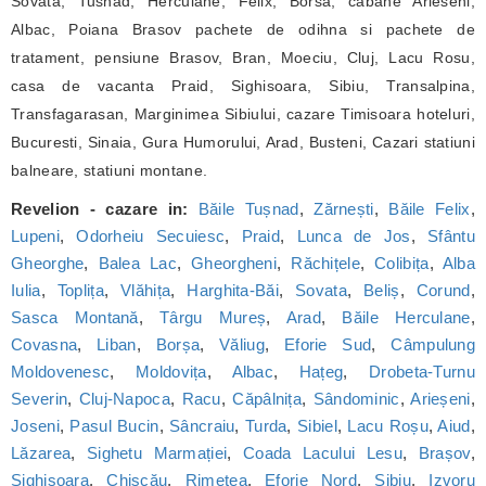
Sovata, Tusnad, Herculane, Felix, Borsa, cabane Arieseni,
Albac, Poiana Brasov pachete de odihna si pachete de
tratament, pensiune Brasov, Bran, Moeciu, Cluj, Lacu Rosu,
casa de vacanta Praid, Sighisoara, Sibiu, Transalpina,
Transfagarasan, Marginimea Sibiului, cazare Timisoara hoteluri,
Bucuresti, Sinaia, Gura Humorului, Arad, Busteni, Cazari statiuni
balneare, statiuni montane.
Revelion - cazare in:
Băile Tușnad
,
Zărnești
,
Băile Felix
,
Lupeni
,
Odorheiu Secuiesc
,
Praid
,
Lunca de Jos
,
Sfântu
Gheorghe
,
Balea Lac
,
Gheorgheni
,
Răchițele
,
Colibița
,
Alba
Iulia
,
Toplița
,
Vlăhița
,
Harghita-Băi
,
Sovata
,
Beliș
,
Corund
,
Sasca Montană
,
Târgu Mureș
,
Arad
,
Băile Herculane
,
Covasna
,
Liban
,
Borșa
,
Văliug
,
Eforie Sud
,
Câmpulung
Moldovenesc
,
Moldovița
,
Albac
,
Hațeg
,
Drobeta-Turnu
Severin
,
Cluj-Napoca
,
Racu
,
Căpâlnița
,
Sândominic
,
Arieșeni
,
Joseni
,
Pasul Bucin
,
Sâncraiu
,
Turda
,
Sibiel
,
Lacu Roșu
,
Aiud
,
Lăzarea
,
Sighetu Marmației
,
Coada Lacului Lesu
,
Brașov
,
Sighișoara
,
Chișcău
,
Rimetea
,
Eforie Nord
,
Sibiu
,
Izvoru