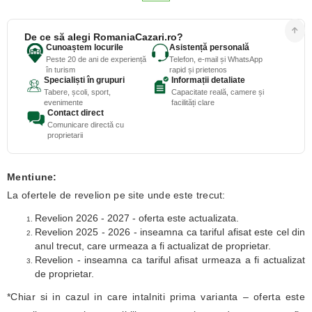
De ce să alegi RomaniaCazari.ro?
Cunoaștem locurile
Asistență personală
Peste 20 de ani de experiență
Telefon, e-mail și WhatsApp
în turism
rapid și prietenos
Specialiști în grupuri
Informații detaliate
Tabere, școli, sport,
Capacitate reală, camere și
evenimente
facilități clare
Contact direct
Comunicare directă cu
proprietarii
Mentiune:
La ofertele de revelion pe site unde este trecut:
Revelion 2026 - 2027 - oferta este actualizata.
Revelion 2025 - 2026 - inseamna ca tariful afisat este cel din
anul trecut, care urmeaza a fi actualizat de proprietar.
Revelion - inseamna ca tariful afisat urmeaza a fi actualizat
de proprietar.
*Chiar si in cazul in care intalniti prima varianta – oferta este