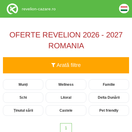
revelion-cazare.ro
OFERTE REVELION 2026 - 2027
ROMANIA
Arată filtre
Munți
Wellness
Familie
Schi
Litoral
Delta Dunării
Ținutul sării
Castele
Pet friendly
1