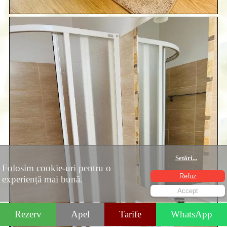
Setări
...
Folosim cookie-uri pentru o
Refuz
experiență mai bună.
Accept
Rezerv
Apel
Tarife
WhatsApp