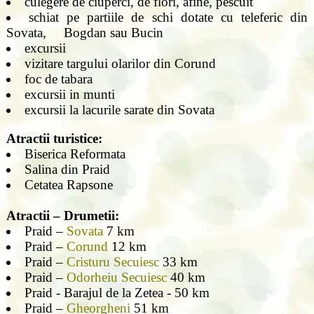
culegere de ciuperci, de flori, afine, pescuit
schiat pe partiile de schi dotate cu teleferic din
Sovata, Bogdan sau Bucin
excursii
vizitare targului olarilor din Corund
foc de tabara
excursii in munti
excursii la lacurile sarate din Sovata
Atractii turistice:
Biserica Reformata
Salina din Praid
Cetatea Rapsone
Atractii – Drumetii:
Praid –
Sovata
7 km
Praid –
Corund
12 km
Praid –
Cristuru Secuiesc
33 km
Praid –
Odorheiu Secuiesc
40 km
Praid - Barajul de la Zetea - 50 km
Praid –
Gheorgheni
51 km