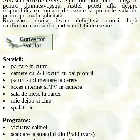
Această cerere de rezervare nu constituie nici o obligație
pentru dumneavoastră. Astfel puteți afla despre
disponibilitatea unității de cazare si prețurile valabile
pentru perioada solicitată.
Rezervarea dorita devine definitivă numai după
confirmarea scrisă din partea unității de cazare.
Servicii:
parcare in curte
camere cu 2-3 locuri cu bai proprii
paturi suplimentare la cerere
acces internet si TV in camere
sala de mese la parter
mic dejun si cina
spalatorie
Programe:
vizitarea salinei
scaldare la strandul din Praid (vara)