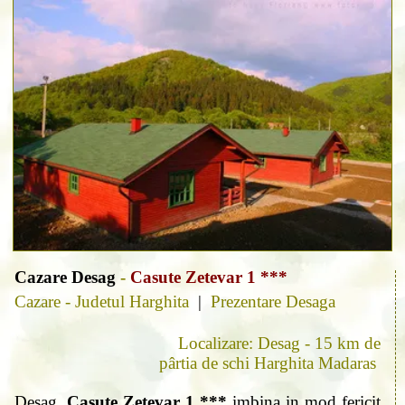
Cazare Desag
-
Casute Zetevar 1 ***
Cazare - Judetul Harghita
|
Prezentare Desaga
Localizare: Desag - 15 km de
pârtia de schi Harghita Madaras
Desag,
Casute Zetevar 1 ***
imbina in mod fericit