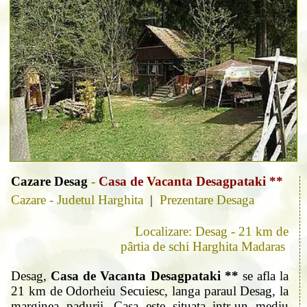
Cazare Desag
-
Casa de Vacanta Desagpataki **
Cazare - Judetul Harghita
|
Prezentare Desaga
Localizare: Desag - 21 km de
pârtia de schi Harghita Madaras
Desag,
Casa de Vacanta Desagpataki **
se afla la
21 km de Odorheiu Secuiesc, langa paraul Desag, la
marginea padurii. Casa este situata intr-un mediu