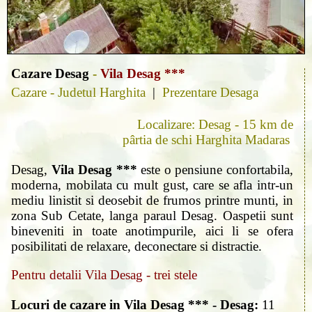
Cazare Desag
-
Vila Desag ***
Cazare - Judetul Harghita
|
Prezentare Desaga
Localizare: Desag - 15 km de
pârtia de schi Harghita Madaras
Desag,
Vila Desag ***
este o pensiune confortabila,
moderna, mobilata cu mult gust, care se afla intr-un
mediu linistit si deosebit de frumos printre munti, in
zona Sub Cetate, langa paraul Desag. Oaspetii sunt
bineveniti in toate anotimpurile, aici li se ofera
posibilitati de relaxare, deconectare si distractie.
Pentru detalii Vila Desag - trei stele
Locuri de cazare in Vila Desag *** - Desag:
11