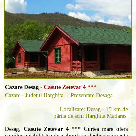
Cazare Desag
-
Casute Zetevar 4 ***
Cazare - Judetul Harghita
|
Prezentare Desaga
Localizare: Desag - 15 km de
pârtia de schi Harghita Madaras
Desag,
Casute Zetevar 4 ***
Curtea mare ofera
copiilor posibilitatea de a zburda in deplina siguranta