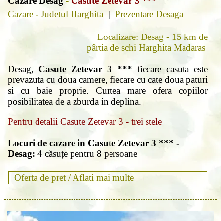
Cazare Desag
-
Casute Zetevar 3 ***
Cazare - Judetul Harghita
|
Prezentare Desaga
Localizare: Desag - 15 km de
pârtia de schi Harghita Madaras
Desag,
Casute Zetevar 3 ***
fiecare casuta este
prevazuta cu doua camere, fiecare cu cate doua paturi
si cu baie proprie. Curtea mare ofera copiilor
posibilitatea de a zburda in deplina.
Pentru detalii Casute Zetevar 3 - trei stele
Locuri de cazare in Casute Zetevar 3 *** -
Desag:
4 căsuțe pentru 8 persoane
Oferta de pret /
Aflati mai multe