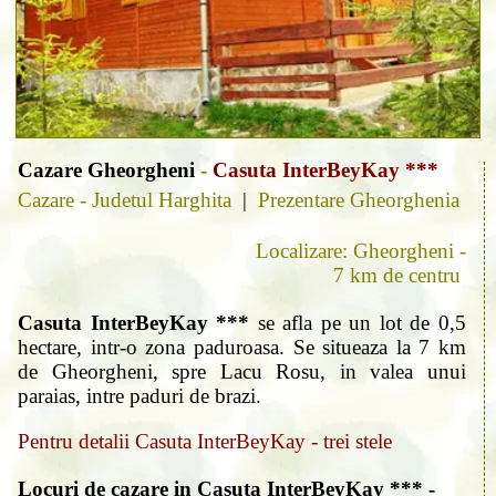
Cazare Gheorgheni
-
Casuta InterBeyKay ***
Cazare - Judetul Harghita
|
Prezentare Gheorghenia
Localizare: Gheorgheni -
7 km de centru
Casuta InterBeyKay ***
se afla pe un lot de 0,5
hectare, intr-o zona paduroasa. Se situeaza la 7 km
de Gheorgheni, spre Lacu Rosu, in valea unui
paraias, intre paduri de brazi.
Pentru detalii Casuta InterBeyKay - trei stele
Locuri de cazare in Casuta InterBeyKay *** -