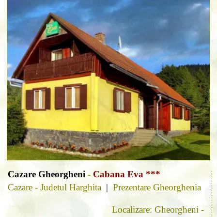
Cazare Gheorgheni
-
Cabana Eva ***
Cazare - Judetul Harghita
|
Prezentare Gheorghenia
Localizare: Gheorgheni -