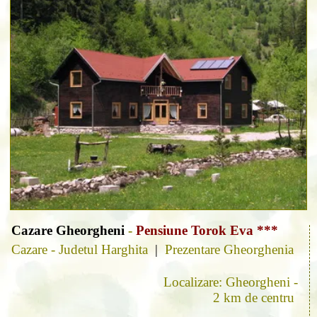
Cazare Gheorgheni
-
Pensiune Torok Eva ***
Cazare - Judetul Harghita
|
Prezentare Gheorghenia
Localizare: Gheorgheni -
2 km de centru