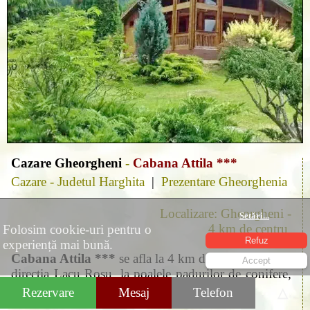
Cazare Gheorgheni
-
Cabana Attila ***
Cazare - Judetul Harghita
|
Prezentare Gheorghenia
Localizare: Gheorgheni -
Setări
...
4 km de centru
Folosim cookie-uri pentru o
Refuz
experiență mai bună.
Cabana Attila ***
se afla la 4 km de Gheorgheni in
Accept
directia Lacu Rosu, la poalele padurilor de conifere,
departe de zgomotele orasului.
Rezervare
Mesaj
Telefon
△