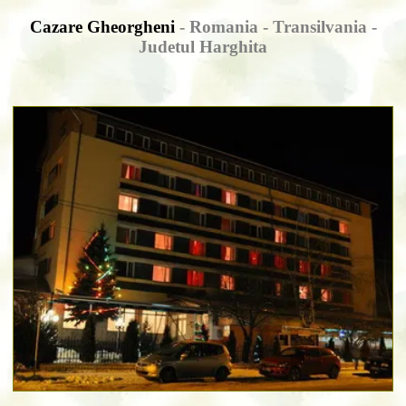
Cazare Gheorgheni
- Romania - Transilvania -
Judetul Harghita