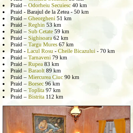
Praid –
Odorheiu Secuiesc
40 km
Praid - Barajul de la Zetea - 50 km
Praid –
Gheorgheni
51 km
Praid –
Reghin
53 km
Praid –
Sub Cetate
59 km
Praid –
Sighisoara
62 km
Praid –
Targu Mures
67 km
Praid -
Lacul Rosu
-
Cheile Bicazului
- 70 km
Praid –
Tarnaveni
79 km
Praid –
Rupea
83 km
Praid –
Baraolt
89 km
Praid –
Miercurea Ciuc
90 km
Praid –
Borsec
96 km
Praid –
Toplita
97 km
Praid –
Bistrita
112 km