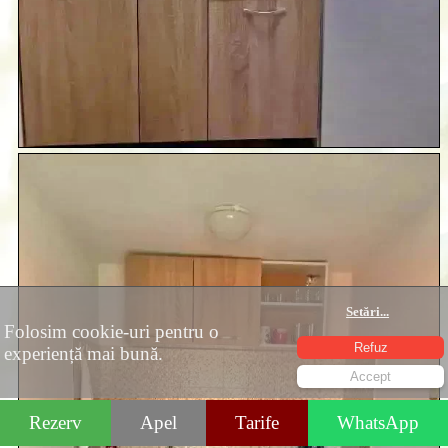
Setări
...
Folosim cookie-uri pentru o
Refuz
experiență mai bună.
Accept
Rezerv
Apel
Tarife
WhatsApp