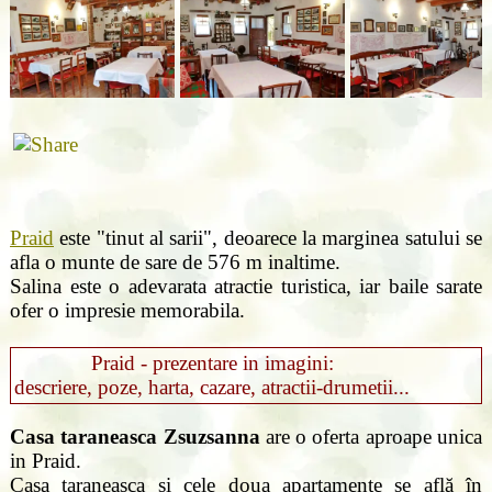
Praid
este "tinut al sarii", deoarece la marginea satului se
afla o munte de sare de 576 m inaltime.
Salina este o adevarata atractie turistica, iar baile sarate
ofer o impresie memorabila.
Praid - prezentare in imagini:
descriere, poze, harta, cazare, atractii-drumetii...
Casa taraneasca Zsuzsanna
are o oferta aproape unica
in Praid.
Casa taraneasca si cele doua apartamente se află în