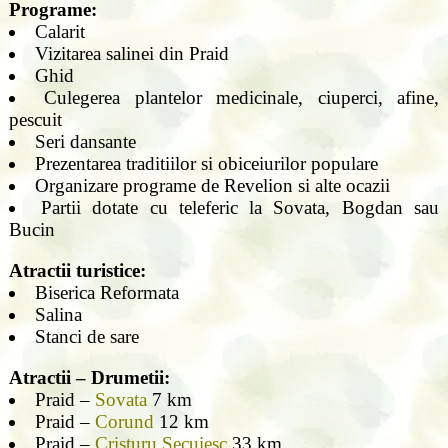
Programe:
Calarit
Vizitarea salinei din Praid
Ghid
Culegerea plantelor medicinale, ciuperci, afine,
pescuit
Seri dansante
Prezentarea traditiilor si obiceiurilor populare
Organizare programe de Revelion si alte ocazii
Partii dotate cu teleferic la Sovata, Bogdan sau
Bucin
Atractii turistice:
Biserica Reformata
Salina
Stanci de sare
Atractii – Drumetii:
Praid –
Sovata
7 km
Praid –
Corund
12 km
Praid –
Cristuru Secuiesc
33 km