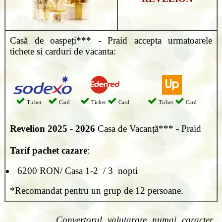
Casă de oaspeți*** - Praid accepta urmatoarele
tichete si carduri de vacanta:
Tichet
Card
Tichet
Card
Tichet
Card
Revelion
2025 - 2026
Casa de Vacanță*** - Praid
Tarif pachet cazare
:
6200 RON/ Casa 1-2 / 3 nopti
*Recomandat pentru un grup de 12 persoane.
Convertorul valutarare numai caracter