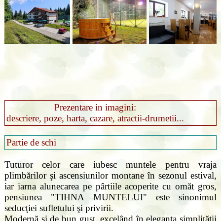
Prezentare in imagini:
descriere, poze, harta, cazare, atractii-drumetii...
Partie de schi
Tuturor celor care iubesc muntele pentru vraja
plimbărilor şi ascensiunilor montane în sezonul estival,
iar iarna alunecarea pe pârtiile acoperite cu omăt gros,
pensiunea "TIHNA MUNTELUI" este sinonimul
seducţiei sufletului şi privirii.
Modernă şi de bun gust, excelând în eleganţa simplităţii