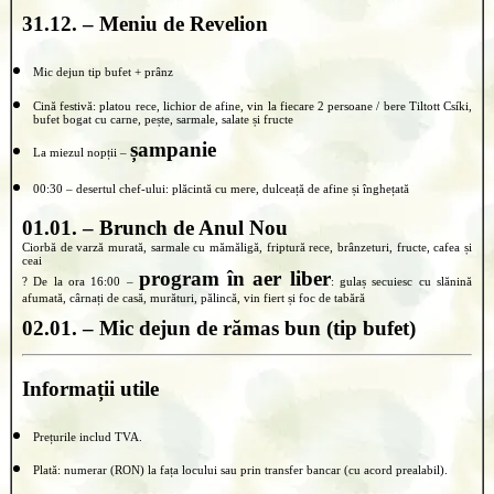
31.12. – Meniu de Revelion
Mic dejun tip bufet + prânz
Cină festivă: platou rece, lichior de afine, vin la fiecare 2 persoane / bere Tiltott Csíki,
bufet bogat cu carne, pește, sarmale, salate și fructe
șampanie
La miezul nopții –
00:30 – desertul chef-ului: plăcintă cu mere, dulceață de afine și înghețată
01.01. – Brunch de Anul Nou
Ciorbă de varză murată, sarmale cu mămăligă, friptură rece, brânzeturi, fructe, cafea și
ceai
program în aer liber
? De la ora 16:00 –
: gulaș secuiesc cu slănină
afumată, cârnați de casă, murături, pălincă, vin fiert și foc de tabără
02.01. – Mic dejun de rămas bun (tip bufet)
Informații utile
Prețurile includ TVA.
Plată: numerar (RON) la fața locului sau prin transfer bancar (cu acord prealabil).