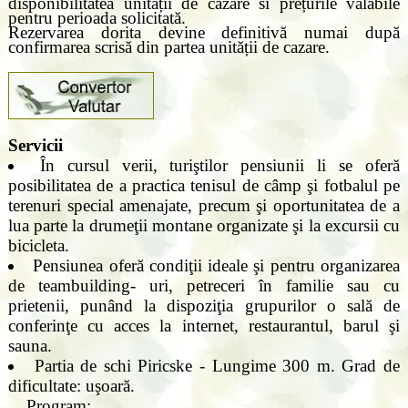
disponibilitatea unității de cazare si prețurile valabile
pentru perioada solicitată.
Rezervarea dorita devine definitivă numai după
confirmarea scrisă din partea unității de cazare.
Servicii
În cursul verii, turiştilor pensiunii li se oferă
posibilitatea de a practica tenisul de câmp şi fotbalul pe
terenuri special amenajate, precum şi oportunitatea de a
lua parte la drumeţii montane organizate şi la excursii cu
bicicleta.
Pensiunea oferă condiţii ideale şi pentru organizarea
de teambuilding- uri, petreceri în familie sau cu
prietenii, punând la dispoziţia grupurilor o sală de
conferinţe cu acces la internet, restaurantul, barul şi
sauna.
Partia de schi Piricske - Lungime 300 m. Grad de
dificultate: uşoară.
Program: