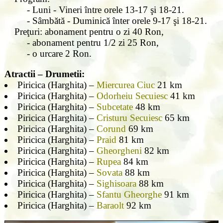
- Luni - Vineri între orele 13-17 şi 18-21.
- Sâmbătă - Duminică înter orele 9-17 şi 18-21.
Preţuri: abonament pentru o zi 40 Ron,
- abonament pentru 1/2 zi 25 Ron,
- o urcare 2 Ron.
Atractii – Drumetii:
Piricica (Harghita) –
Miercurea Ciuc
21 km
Piricica (Harghita) –
Odorheiu Secuiesc
41 km
Piricica (Harghita) –
Subcetate
48 km
Piricica (Harghita) –
Cristuru Secuiesc
65 km
Piricica (Harghita) –
Corund
69 km
Piricica (Harghita) –
Praid
81 km
Piricica (Harghita) –
Gheorgheni
82 km
Piricica (Harghita) –
Rupea
84 km
Piricica (Harghita) –
Sovata
88 km
Piricica (Harghita) –
Sighisoara
88 km
Piricica (Harghita) –
Sfantu Gheorghe
91 km
Piricica (Harghita) –
Baraolt
92 km