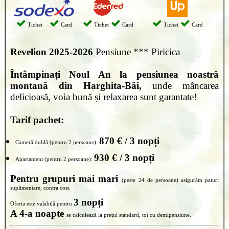
Tichet
Card
Tichet
Card
Tichet
Card
Revelion
2025-2026
Pensiune *** Piricica
Întâmpinați Noul An la pensiunea noastră
montană din Harghita-Băi,
unde mâncarea
delicioasă, voia bună și relaxarea sunt garantate!
Tarif pachet:
870 € / 3 nopți
Cameră dublă (pentru 2 persoane):
930 € / 3 nopți
Apartament (pentru 2 persoane):
Pentru grupuri mai mari
(peste 24 de persoane) asigurăm paturi
suplimentare, contra cost.
3 nopți
Oferta este valabilă pentru
.
A 4-a noapte
se calculează la prețul standard, tot cu demipensiune.