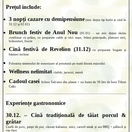
Prețul include:
3 nopți cazare cu demipensiune
(mic dejun tip bufet și cină în
31.12 și 02.01)
Brunch festiv de Anul Nou
(01.01) – un mic dejun târziu
combinat cu prânz, cu preparate calde și reci: supe, feluri principale, platouri reci,
brânzeturi, fructe
Cină festivă de Revelion (31.12)
cu preparate bogate și
băuturi incluse
Folosirea sistemului de sonorizare al pensiunii pe toată durata sejurului
Wellness nelimitat
: ciubăr, jacuzzi, saună
Cadoul casei
: lichior Salvator din plante + un butoi de 30 litri de bere Tiltott
Csíki
Experiențe gastronomice
30.12. – Cină tradițională de tăiat porcul &
grătar
Ceafă de porc, piept de pui, cârnați kabanos, mici, cartofi steak și sos BBQ + pălincă și
vin fiert