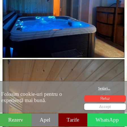
Setări
...
Folosim cookie-uri pentru o
Refuz
experiență mai bună.
Accept
Rezerv
Apel
Tarife
WhatsApp