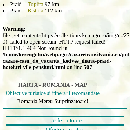
Praid –
Toplita
97 km
Praid –
Bistrita
112 km
Warning
:
file_get_contents(https://collections.kerengo.ro/img/ro/2
0): failed to open stream: HTTP request failed!
HTTP/1.1 404 Not Found in
/home/kerengohu/webpages/cazaretransilvania.ro/pub
cazare-casa_de_vacanta_kedves_iliana-praid-
hoteluri-vile-pensiuni.html
on line
507
HARTA - ROMANIA - MAP
Obiective turistice si itinerarii recomandate
Romania Mereu Surprinzatoare!
Tarife actuale
Oferte sarbatori