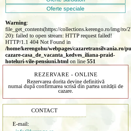
Oferte speciale
Warning
:
file_get_contents(https://collections.kerengo.ro/img/ro/
20): failed to open stream: HTTP request failed!
HTTP/1.1 404 Not Found in
/home/kerengohu/webpages/cazaretransilvania.ro/pu
cazare-casa_de_vacanta_kedves_iliana-praid-
hoteluri-vile-pensiuni.html
on line
551
REZERVARE - ONLINE
Rezervarea dorita devine definitivă
numai după confirmarea scrisă din partea unității de
cazare.
CONTACT
E-mail: