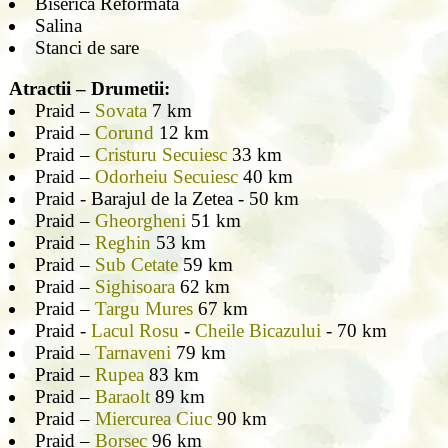
Biserica Reformata
Salina
Stanci de sare
Atractii – Drumetii:
Praid –
Sovata
7 km
Praid –
Corund
12 km
Praid –
Cristuru Secuiesc
33 km
Praid –
Odorheiu Secuiesc
40 km
Praid - Barajul de la Zetea - 50 km
Praid –
Gheorgheni
51 km
Praid –
Reghin
53 km
Praid –
Sub Cetate
59 km
Praid –
Sighisoara
62 km
Praid –
Targu Mures
67 km
Praid -
Lacul Rosu
-
Cheile Bicazului
- 70 km
Praid –
Tarnaveni
79 km
Praid –
Rupea
83 km
Praid –
Baraolt
89 km
Praid –
Miercurea Ciuc
90 km
Praid –
Borsec
96 km