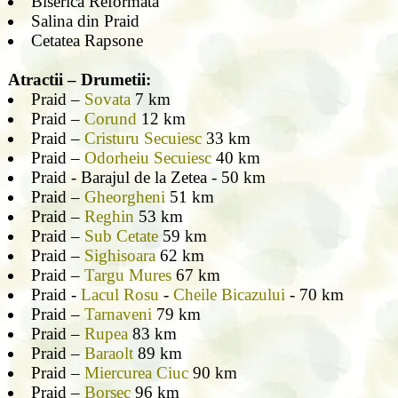
Biserica Reformata
Salina din Praid
Cetatea Rapsone
Atractii – Drumetii:
Praid –
Sovata
7 km
Praid –
Corund
12 km
Praid –
Cristuru Secuiesc
33 km
Praid –
Odorheiu Secuiesc
40 km
Praid - Barajul de la Zetea - 50 km
Praid –
Gheorgheni
51 km
Praid –
Reghin
53 km
Praid –
Sub Cetate
59 km
Praid –
Sighisoara
62 km
Praid –
Targu Mures
67 km
Praid -
Lacul Rosu
-
Cheile Bicazului
- 70 km
Praid –
Tarnaveni
79 km
Praid –
Rupea
83 km
Praid –
Baraolt
89 km
Praid –
Miercurea Ciuc
90 km
Praid –
Borsec
96 km