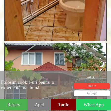
Setări
...
Folosim cookie-uri pentru o
Refuz
experiență mai bună.
Accept
Rezerv
Apel
Tarife
WhatsApp