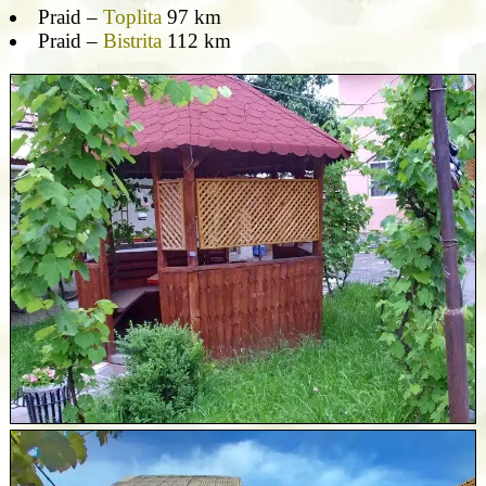
Praid –
Toplita
97 km
Praid –
Bistrita
112 km