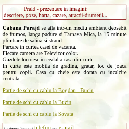
Praid - prezentare in imagini:
descriere, poze, harta, cazare, atractii-drumetii...
Cabana Parajd
se afla intr-un mediu ambiant deosebit
de frumos, langa padure si Tarnava Mica, la 15 minute
plimbare de salina si strand.
Parcare in curtea casei de vacanta.
Fiecare camera are Televizor color.
Gazdele locuiesc in cealalta casa din curte.
In curte este mobila de gradina, gratar, loc de joaca
pentru copii. Casa cu cheie este dotata cu incalzire
centrala.
Partie de schi cu cablu la Bogdan - Bucin
Partie de schi cu cablu la Bucin
Partie de schi cu cablu la Sovata
telefon
e-mail
Customer Support
sau