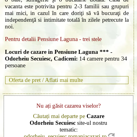
vacanta este potrivita pentru 2-3 familii sau grupuri
mai mici, in cazul în care doriţi să vă bucuraţi de
independenţă si intimitate totală în zilele petrecute la
noi.
Pentru detalii Pensiune Laguna - trei stele
Locuri de cazare in Pensiune Laguna *** -
Odorheiu Secuiesc, Cadiceni:
14 camere pentru 34
persoane
Oferta de pret /
Aflati mai multe
Nu ați găsit cazarea viselor?
Căutați mai departe pe
Cazare
Odorheiu Secuiesc
site-ul nostru
tematic:
odorheiu_secuiesc.romaniacazari.ro