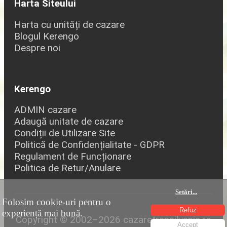
Harta Siteului
Harta cu unități de cazare
Blogul Kerengo
Despre noi
Kerengo
ADMIN cazare
Adaugă unitate de cazare
Condiții de Utilizare Site
Politică de Confidențialitate - GDPR
Regulament de Funcționare
Politica de Retur/Anulare
Setări
...
Folosim cookie-uri pentru o
Refuz
experiență mai bună.
Copyright © 2002–2026 cazaretransilvania.ro
Accept