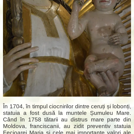
În 1704, în timpul ciocnirilor dintre ceruți și lobonți,
statuia a fost dusă la muntele Șumuleu Mare.
Când în 1758 tătarii au distrus mare parte din
Moldova, franciscanii, au zidit preventiv statuia
Fecioarei Maria și cele mai importante valori ale