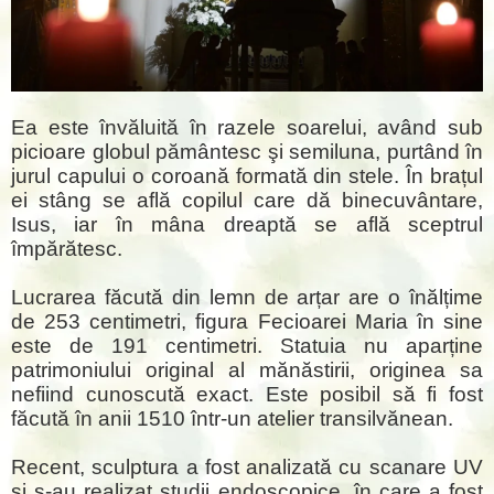
Ea este învăluită în razele soarelui, având sub
picioare globul pământesc şi semiluna, purtând în
jurul capului o coroană formată din stele. În brațul
ei stâng se află copilul care dă binecuvântare,
Isus, iar în mâna dreaptă se află sceptrul
împărătesc.
Lucrarea făcută din lemn de arțar are o înălțime
de 253 centimetri, figura Fecioarei Maria în sine
este de 191 centimetri. Statuia nu aparține
patrimoniului original al mănăstirii, originea sa
nefiind cunoscută exact. Este posibil să fi fost
făcută în anii 1510 într-un atelier transilvănean.
Recent, sculptura a fost analizată cu scanare UV
și s-au realizat studii endoscopice, în care a fost