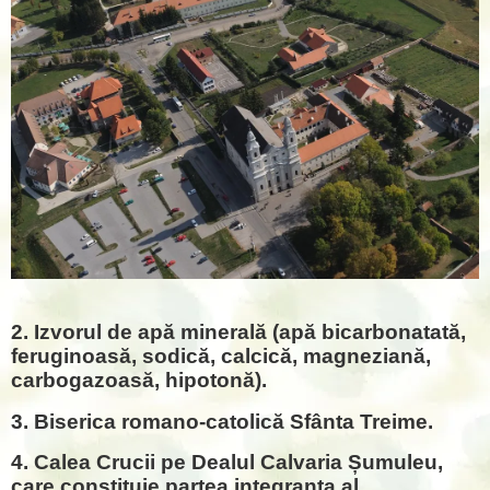
2. Izvorul de apă minerală (apă bicarbonatată,
feruginoasă, sodică, calcică, magneziană,
carbogazoasă, hipotonă).
3. Biserica romano-catolică Sfânta Treime.
4. Calea Crucii pe Dealul Calvaria Șumuleu,
care constituie partea integranta al