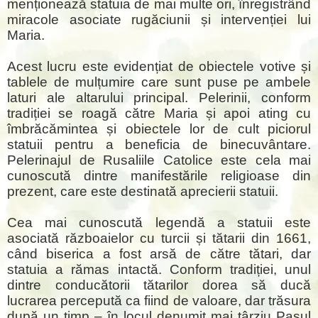
menționează statuia de mai multe ori, înregistrând
miracole asociate rugăciunii și intervenției lui
Maria.
Acest lucru este evidențiat de obiectele votive și
tablele de mulțumire care sunt puse pe ambele
laturi ale altarului principal. Pelerinii, conform
tradiției se roagă către Maria și apoi ating cu
îmbrăcămintea și obiectele lor de cult piciorul
statuii pentru a beneficia de binecuvântare.
Pelerinajul de Rusaliile Catolice este cela mai
cunoscută dintre manifestările religioase din
prezent, care este destinată aprecierii statuii.
Cea mai cunoscută legendă a statuii este
asociată războaielor cu turcii și tătarii din 1661,
când biserica a fost arsă de către tătari, dar
statuia a rămas intactă. Conform tradiției, unul
dintre conducătorii tătarilor dorea să ducă
lucrarea percepută ca fiind de valoare, dar trăsura
după un timp – în locul denumit mai târziu Pasul