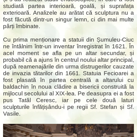
studiată partea interioară, goală, și suprafața
exterioară. Analizele au arătat că sculptura nu a
fost făcută dintr-un singur lemn, ci din mai multe
pârți îmbinate.
Cu prima menționare a statuii din Șumuleu-Ciuc
ne întâlnim într-un inventar înregistrat în 1621. În
acel moment se afla pe un altar secundar, și
probabil că a ajuns în centrul noului altar principal,
după reamenajările din urma distrugerilor cauzate
de invazia tătarilor din 1661. Statuia Fecioarei a
fost plasată în partea centrală a altarului cu
baldachin în noua clădire a bisericii construită la
mijlocul secolului al XIX-lea. Pe deasupra ei a fost
pus Tatăl Ceresc, iar pe cele două laturi
sculpturile înfățișându-i pe regii Sf. Stefan și Sf.
Vasile.