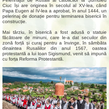
Pelerinajul de Rusalii al catolicilor la Șumuleu
Ciuc își are originea în secolul al XV-lea, când
Papa Eugen al IV-lea a aprobat, în anul 1444, un
pelerinaj de donație pentru terminarea bisericii în
construcție.
Mai târziu, în biserică a fost adusă o statuie
făcătoare de minuni, care le-a dat secuilor din
zonă forță și curaj pentru a învinge, în sâmbăta
dinaintea Rusaliilor din anul 1567, oastea
protestantă a lui Ioan Sigismund, venit să impună
cu forța Reforma Protestantă.