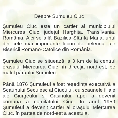
Despre Șumuleu Ciuc
Șumuleu Ciuc este un cartier al municipiului
Miercurea Ciuc, județul Harghita, Transilvania,
România. Aici se află Bazilica Sfânta Maria, unul
din cele mai importante locuri de pelerinaj ale
Bisericii Romano-Catolice din România.
Șumuleu Ciuc se situează la 3 km de la centrul
orașului Miercurea Ciuc, în direcția nord-est, pe
malul pârâului Șumuleu.
Până 1876 Șumuleul a fost reședința executivă a
Scaunului Secuiesc al Ciucului, cu scaunele filiale
ale Giurgeului și Cașinului, apoi a devenit
comună a comitatului Ciuc. În anul 1959
Șumuleul a devenit cartier al orașului Miercurea
Ciuc, în partea de nord-est a acestuia.