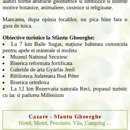
alaturi forme abstracte geometrice si simbolice si diferite
motive botanice, animaliere, cosmice si religioase.
Mancarea, dupa opinia localilor, nu pica bine fara o
gura de tuica.
Obiective turistice la Sfântu Gheorghe:
La 7 km Baile Sugas, staţiune balneara cunoscuta
pentru apele ei minerale si mofeta
Muzeul National Secuiesc
Biserica reformata fortificata
Galeriile de arta Gyárfás Jenő
Biblioteca Judeteana Bod Péter
Biserica ortodoxa
La 12 km Rezervatia naturala Reci, popasul turistic
cu lac si padurea Millenium
Cazare - Sfantu Gheorghe
Hotel, Motel, Pensiune, Vila, Camping ...