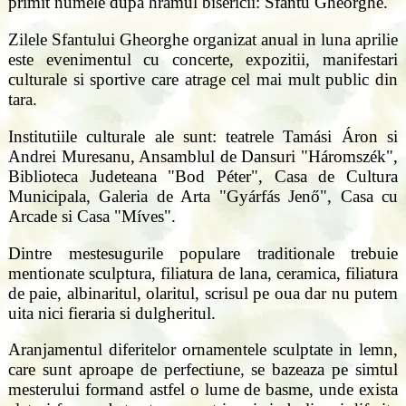
primit numele dupa hramul bisericii: Sfantu Gheorghe.
Zilele Sfantului Gheorghe organizat anual in luna aprilie
este evenimentul cu concerte, expozitii, manifestari
culturale si sportive care atrage cel mai mult public din
tara.
Institutiile culturale ale sunt: teatrele Tamási Áron si
Andrei Muresanu, Ansamblul de Dansuri "Háromszék",
Biblioteca Judeteana "Bod Péter", Casa de Cultura
Municipala, Galeria de Arta "Gyárfás Jenő", Casa cu
Arcade si Casa "Míves".
Dintre mestesugurile populare traditionale trebuie
mentionate sculptura, filiatura de lana, ceramica, filiatura
de paie, albinaritul, olaritul, scrisul pe oua dar nu putem
uita nici fieraria si dulgheritul.
Aranjamentul diferitelor ornamentele sculptate in lemn,
care sunt aproape de perfectiune, se bazeaza pe simtul
mesterului formand astfel o lume de basme, unde exista