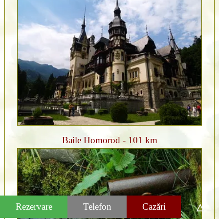
Baile Homorod - 101 km
Rezervare
Telefon
Cazări
△