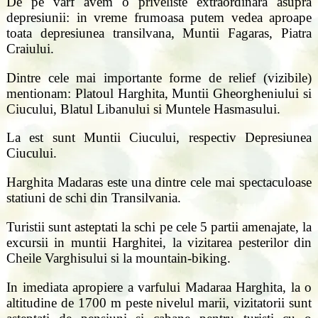
De pe varf avem o priveliste extraordinara asupra
depresiunii: in vreme frumoasa putem vedea aproape
toata depresiunea transilvana, Muntii Fagaras, Piatra
Craiului.
Dintre cele mai importante forme de relief (vizibile)
mentionam: Platoul Harghita, Muntii Gheorgheniului si
Ciucului, Blatul Libanului si Muntele Hasmasului.
La est sunt Muntii Ciucului, respectiv Depresiunea
Ciucului.
Harghita Madaras este una dintre cele mai spectaculoase
statiuni de schi din Transilvania.
Turistii sunt asteptati la schi pe cele 5 partii amenajate, la
excursii in muntii Harghitei, la vizitarea pesterilor din
Cheile Varghisului si la mountain-biking.
In imediata apropiere a varfului Madaraa Harghita, la o
altitudine de 1700 m peste nivelul marii, vizitatorii sunt