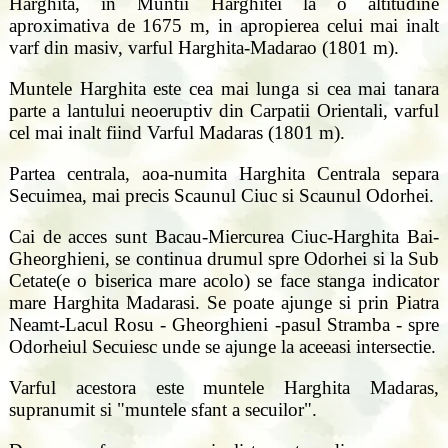
Harghita, in Muntii Harghitei la o altitudine
aproximativa de 1675 m, in apropierea celui mai inalt
varf din masiv, varful Harghita-Madarao (1801 m).
Muntele Harghita este cea mai lunga si cea mai tanara
parte a lantului neoeruptiv din Carpatii Orientali, varful
cel mai inalt fiind Varful Madaras (1801 m).
Partea centrala, aoa-numita Harghita Centrala separa
Secuimea, mai precis Scaunul Ciuc si Scaunul Odorhei.
Cai de acces sunt Bacau-Miercurea Ciuc-Harghita Bai-
Gheorghieni, se continua drumul spre Odorhei si la Sub
Cetate(e o biserica mare acolo) se face stanga indicator
mare Harghita Madarasi. Se poate ajunge si prin Piatra
Neamt-Lacul Rosu - Gheorghieni -pasul Stramba - spre
Odorheiul Secuiesc unde se ajunge la aceeasi intersectie.
Varful acestora este muntele Harghita Madaras,
supranumit si "muntele sfant a secuilor".