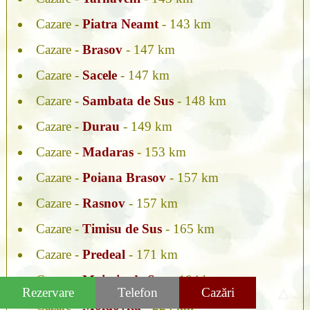
Cazare -
Piatra Neamt
- 143 km
Cazare -
Brasov
- 147 km
Cazare -
Sacele
- 147 km
Cazare -
Sambata de Sus
- 148 km
Cazare -
Durau
- 149 km
Cazare -
Madaras
- 153 km
Cazare -
Poiana Brasov
- 157 km
Cazare -
Rasnov
- 157 km
Cazare -
Timisu de Sus
- 165 km
Cazare -
Predeal
- 171 km
Cazare -
Moieciu de Sus
- 184 km
Rezervare
Telefon
Cazări
△
Cazare -
Moldovita
- 224 km