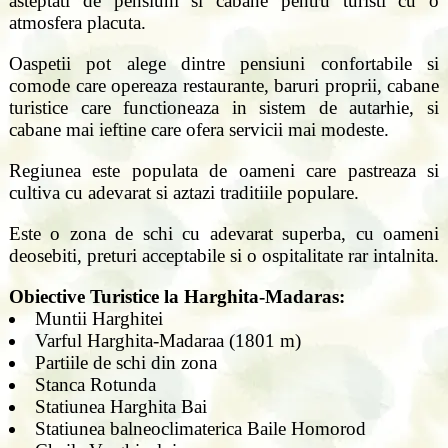
asteptati de pensiuni si cabane pentru turisti cu o
atmosfera placuta.
Oaspetii pot alege dintre pensiuni confortabile si
comode care opereaza restaurante, baruri proprii, cabane
turistice care functioneaza in sistem de autarhie, si
cabane mai ieftine care ofera servicii mai modeste.
Regiunea este populata de oameni care pastreaza si
cultiva cu adevarat si aztazi traditiile populare.
Este o zona de schi cu adevarat superba, cu oameni
deosebiti, preturi acceptabile si o ospitalitate rar intalnita.
Obiective Turistice la Harghita-Madaras:
Muntii Harghitei
Varful Harghita-Madaraa (1801 m)
Partiile de schi din zona
Stanca Rotunda
Statiunea Harghita Bai
Statiunea balneoclimaterica Baile Homorod